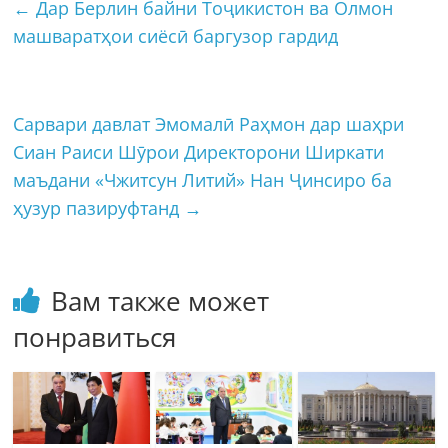
←
Дар Берлин байни Тоҷикистон ва Олмон
машваратҳои сиёсӣ баргузор гардид
Сарвари давлат Эмомалӣ Раҳмон дар шаҳри
Сиан Раиси Шӯрои Директорони Ширкати
маъдани «Чжитсун Литий» Нан Ҷинсиро ба
ҳузур пазируфтанд
→
Вам также может
понравиться