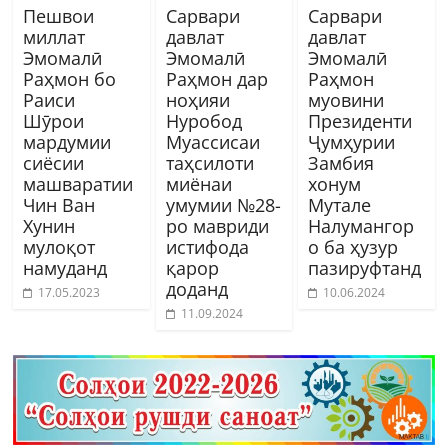
Пешвои
Сарвари
Сарвари
миллат
давлат
давлат
Эмомалӣ
Эмомалӣ
Эмомалӣ
Раҳмон бо
Раҳмон дар
Раҳмон
Раиси
ноҳияи
муовини
Шӯрои
Нуробод
Президенти
мардумии
Муассисаи
Ҷумҳурии
сиёсии
таҳсилоти
Замбия
машваратии
миёнаи
хонум
Чин Ван
умумии №28-
Мутале
Хунин
ро мавриди
Налумангор
мулоқот
истифода
о ба ҳузур
намуданд
қарор
пазируфтанд
доданд
17.05.2023
10.06.2024
11.09.2024