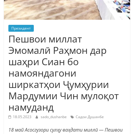
Президент
Пешвои миллат
Эмомалӣ Раҳмон дар
шаҳри Сиан бо
намояндагони
ширкатҳои Ҷумҳурии
Мардумии Чин мулоқот
намуданд
18.05.2023
sado_dushanbe
Садои Душанбе
18 май Асосгузори сулҳу ваҳдати миллӣ — Пешвои