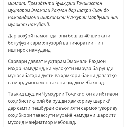
миллат, Президенти Ҷумҳурии Тоҷикистон
муҳтарам Эмомалӣ Раҳмон дар шаҳри Сиан бо
намояндагони ширкатҳои Ҷумҳурии Мардумии Чин
мулоқот намуданд.
Дар вохӯрӣ намояндагони беш аз 40 ширкати
бонуфузи сармоягузорӣ ва тиҷоратии Чин
иштирок намуданд.
Сарвари давлат муҳтарам Эмомалӣ Раҳмон
изҳор намуданд, ки мулоқоти имрӯза ба рушди
муносибатҳои дӯстӣ ва ҳамкорӣ байни давлатҳо
ва мардумонамон такони ҷиддӣ мебахшад.
Таъкид шуд, ки Ҷумҳурии Тоҷикистон аз ибтидои
соҳибистиқлолӣ ба рушди ҳамкориву шарикӣ
дар самти пешбурди фаъолияти сармоягузориву
соҳибкорӣ тавассути муҳайё намудани шароити
мусоид манфиатдор мебошад.