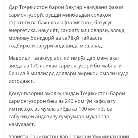
Дар Тоҷикистон барои беҳтар намудани фазои
сармоягузорӣ, рушди минбаъдаи соҳаҳои
стратегӣ ва бахшҳои афзалиятнок, бахусус,
энергетика, нақлиёт, саноату кишоварзӣ, алоқа,
молияву бонкдорӣ ва сайёҳӣ пайваста
тадбирҳои зарурӣ андешида мешавад.
Мавриди тазаккур аст, ки имрӯз дар мамлакат
зиёда аз 170 лоиҳаи сармоягузорӣ бо маблағи
беш аз 8 миллиард доллари амрикоӣ амалӣ шуда
истодааст.
Қонунгузории амалкунандаи Тоҷикистон барои
сармоягузорон беш аз 240 номгӯи кафолату
имтиёзҳо, аз ҷумла зиёда аз 100 имтиёз ва
сабукиҳои андозиву гумрукиро муқаррар
намудааст.
Узвияти Тоҷикистон дар Созмони Умумиҷаҳонии