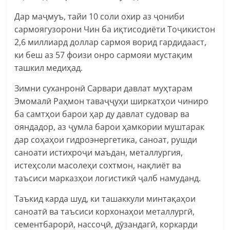
Дар маҷмуъ, тайи 10 соли охир аз ҷониби
сармоягузорони Чин ба иқтисодиёти Тоҷикистон
2,6 миллиард доллар сармоя ворид гардидааст,
ки беш аз 57 фоизи онро сармояи мустақим
ташкил медиҳад.
Зимни суханронӣ Сарвари давлат муҳтарам
Эмомалӣ Раҳмон таваҷҷуҳи ширкатҳои чиниро
ба самтҳои барои ҳар ду давлат судовар ва
ояндадор, аз ҷумла барои ҳамкории муштарак
дар соҳаҳои гидроэнергетика, саноат, рушди
саноати истихроҷи маъдан, металлургия,
истеҳсоли масолеҳи сохтмон, нақлиёт ва
таъсиси марказҳои логистикӣ ҷалб намуданд.
Таъкид карда шуд, ки ташаккули минтақаҳои
саноатӣ ва таъсиси корхонаҳои металлургӣ,
сементбарорӣ, нассоҷӣ, дӯзандагӣ, коркарди