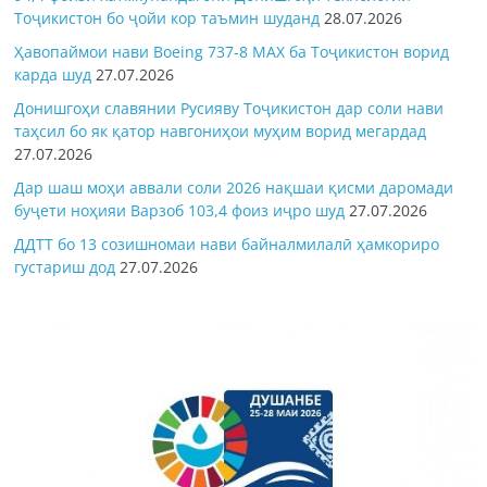
Тоҷикистон бо ҷойи кор таъмин шуданд
28.07.2026
Ҳавопаймои нави Boeing 737-8 MAX ба Тоҷикистон ворид
карда шуд
27.07.2026
Донишгоҳи славянии Русияву Тоҷикистон дар соли нави
таҳсил бо як қатор навгониҳои муҳим ворид мегардад
27.07.2026
Дар шаш моҳи аввали соли 2026 нақшаи қисми даромади
буҷети ноҳияи Варзоб 103,4 фоиз иҷро шуд
27.07.2026
ДДТТ бо 13 созишномаи нави байналмилалӣ ҳамкориро
густариш дод
27.07.2026