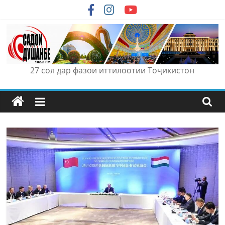
Skip
to
content
27 сол дар фазои иттилоотии Тоҷикистон