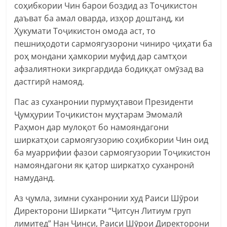
соҳибкории Чин барои боздид аз Тоҷикистон
даъват ба амал оварда, изҳор доштанд, ки
Ҳукумати Тоҷикистон омода аст, то
пешниҳодоти сармоягузорони чиниро ҷиҳати ба
роҳ мондани ҳамкории муфид дар самтҳои
афзалиятноки зикргардида бодиққат омӯзад ва
дастгирӣ намояд.
Пас аз суханронии пурмуҳтавои Президенти
Ҷумҳурии Тоҷикистон муҳтарам Эмомалӣ
Раҳмон дар мулоқот бо намояндагони
ширкатҳои сармоягузорию соҳибкории Чин оид
ба муаррифии фазои сармоягузории Тоҷикистон
намояндагони як қатор ширкатҳо суханронӣ
намуданд.
Аз ҷумла, зимни суханронии худ Раиси Шӯрои
Директорони Ширкати “Ҷитсун Литиум груп
лимитед” Нан Ҷинси, Раиси Шӯрои Директорони