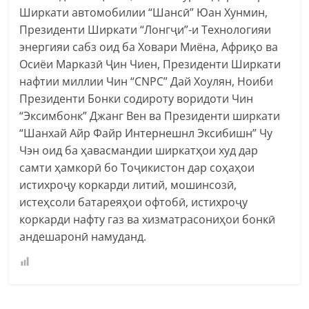
Ширкати автомобилии “Шансӣ” Юан Хунмин,
Президенти Ширкати “Лонгҷи”-и Технологияи
энергияи сабз оид ба Ховари Миёна, Африқо ва
Осиёи Марказӣ Ҷин Чиен, Президенти Ширкати
нафтии миллии Чин “CNPC” Дай Хоулян, Ноиби
Президенти Бонки содироту воридоти Чин
“Эксимбонк” Джанг Вен ва Президенти ширкати
“Шанхай Айр Файр Интернешнл Эксибишн” Чу
Чэн оид ба ҳавасмандии ширкатҳои худ дар
самти ҳамкорӣ бо Тоҷикистон дар соҳаҳои
истихроҷу коркарди литий, мошинсозӣ,
истеҳсоли батареяҳои офтобӣ, истихроҷу
коркарди нафту газ ва хизматрасониҳои бонкӣ
андешаронӣ намуданд.