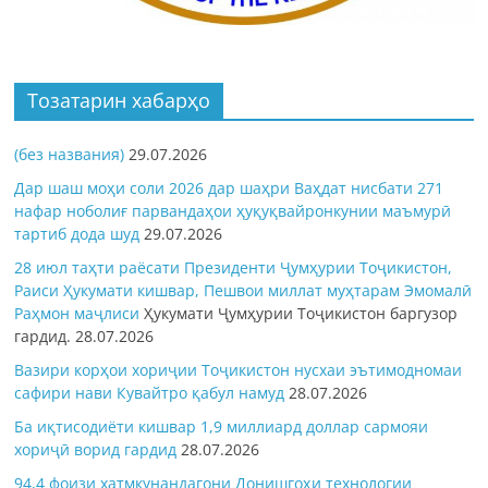
Тозатарин хабарҳо
(без названия)
29.07.2026
Дар шаш моҳи соли 2026 дар шаҳри Ваҳдат нисбати 271
нафар ноболиғ парвандаҳои ҳуқуқвайронкунии маъмурӣ
тартиб дода шуд
29.07.2026
28 июл таҳти раёсати Президенти Ҷумҳурии Тоҷикистон,
Раиси Ҳукумати кишвар, Пешвои миллат муҳтарам Эмомалӣ
Раҳмон
маҷлиси
Ҳукумати Ҷумҳурии Тоҷикистон баргузор
гардид.
28.07.2026
Вазири корҳои хориҷии Тоҷикистон нусхаи эътимодномаи
сафири нави Кувайтро қабул намуд
28.07.2026
Ба иқтисодиёти кишвар 1,9 миллиард доллар сармояи
хориҷӣ ворид гардид
28.07.2026
94,4 фоизи хатмкунандагони Донишгоҳи технологии