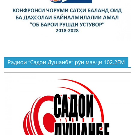
Радиои “Садои Душанбе” рӯи мавҷи 102.2FM