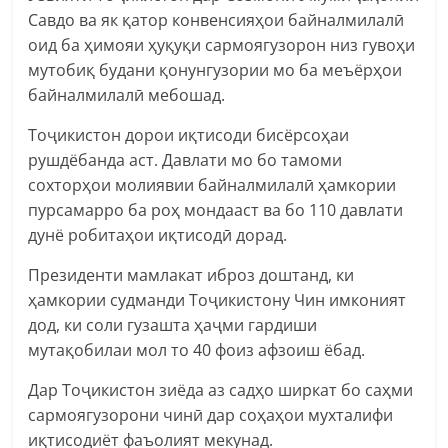
Савдо ва як қатор конвенсияҳои байналмилалӣ
оид ба ҳимояи ҳуқуқи сармоягузорон низ гувоҳи
мутобиқ будани қонунгузории мо ба меъёрҳои
байналмилалӣ мебошад.
Тоҷикистон дорои иқтисоди бисёрсоҳаи
рушдёбанда аст. Давлати мо бо тамоми
сохторҳои молиявии байналмилалӣ ҳамкории
пурсамарро ба роҳ мондааст ва бо 110 давлати
дунё робитаҳои иқтисодӣ дорад.
Президенти мамлакат иброз доштанд, ки
ҳамкории судманди Тоҷикистону Чин имконият
дод, ки соли гузашта ҳаҷми гардиши
мутақобилаи мол то 40 фоиз афзоиш ёбад.
Дар Тоҷикистон зиёда аз садҳо ширкат бо саҳми
сармоягузорони чинӣ дар соҳаҳои мухталифи
иқтисодиёт фаъолият мекунад.