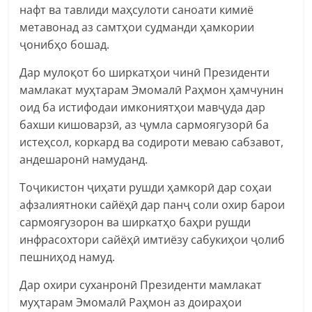
нафт ва тавлиди маҳсулоти саноати кимиё
метавонад аз самтҳои судманди ҳамкории
ҷонибҳо бошад.
Дар мулоқот бо ширкатҳои чинӣ Президенти
мамлакат муҳтарам Эмомалӣ Раҳмон ҳамчунин
оид ба истифодаи имкониятҳои мавҷуда дар
бахши кишоварзӣ, аз ҷумла сармоягузорӣ ба
истеҳсол, коркард ва содироти меваю сабзавот,
андешаронӣ намуданд.
Тоҷикистон ҷиҳати рушди ҳамкорӣ дар соҳаи
афзалиятноки сайёҳӣ дар панҷ соли охир барои
сармоягузорон ва ширкатҳо баҳри рушди
инфрасохтори сайёҳӣ имтиёзу сабукиҳои ҷолиб
пешниҳод намуд.
Дар охири суханронӣ Президенти мамлакат
муҳтарам Эмомалӣ Раҳмон аз доираҳои