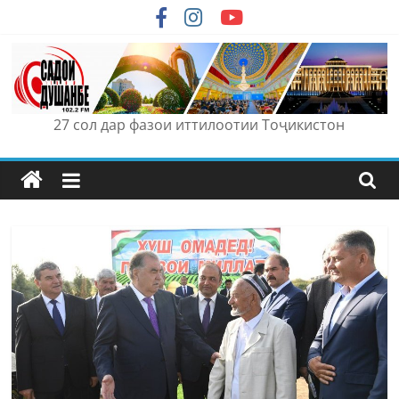
Skip
to
content
27 сол дар фазои иттилоотии Тоҷикистон