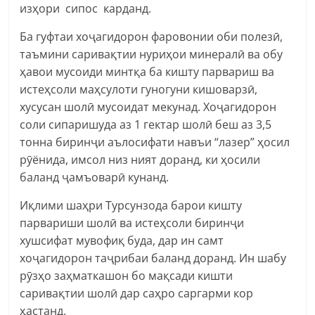
изҳори сипос карданд.
Ба гуфтаи хоҷагидорон фаровонии оби полезӣ,
таъмини саривақтии нуриҳои минералӣ ва обу
ҳавои мусоиди минтқа ба кишту парвариш ва
истеҳсоли маҳсулоти гуногуни кишоварзӣ,
хусусан шолӣ мусоидат мекунад. Хоҷагидорон
соли сипаришуда аз 1 гектар шолӣ беш аз 3,5
тонна биринҷи аълосифати навъи “лазер” ҳосил
рӯёнида, имсол низ ният доранд, ки ҳосили
баланд ҷамъоварӣ кунанд.
Иқлими шаҳри Турсунзода барои кишту
парвариши шолӣ ва истеҳсоли биринҷи
хушсифат мувофиқ буда, дар ин самт
хоҷагидорон таҷрибаи баланд доранд. Ин шабу
рӯзҳо заҳматкашон бо мақсади кишти
саривақтии шолӣ дар саҳро саргарми кор
ҳастанд.