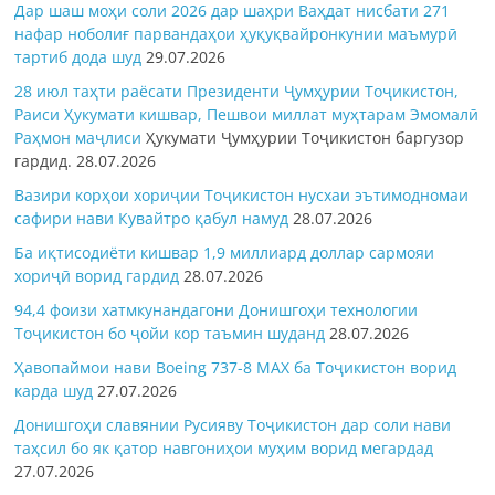
Дар шаш моҳи соли 2026 дар шаҳри Ваҳдат нисбати 271
нафар ноболиғ парвандаҳои ҳуқуқвайронкунии маъмурӣ
тартиб дода шуд
29.07.2026
28 июл таҳти раёсати Президенти Ҷумҳурии Тоҷикистон,
Раиси Ҳукумати кишвар, Пешвои миллат муҳтарам Эмомалӣ
Раҳмон
маҷлиси
Ҳукумати Ҷумҳурии Тоҷикистон баргузор
гардид.
28.07.2026
Вазири корҳои хориҷии Тоҷикистон нусхаи эътимодномаи
сафири нави Кувайтро қабул намуд
28.07.2026
Ба иқтисодиёти кишвар 1,9 миллиард доллар сармояи
хориҷӣ ворид гардид
28.07.2026
94,4 фоизи хатмкунандагони Донишгоҳи технологии
Тоҷикистон бо ҷойи кор таъмин шуданд
28.07.2026
Ҳавопаймои нави Boeing 737-8 MAX ба Тоҷикистон ворид
карда шуд
27.07.2026
Донишгоҳи славянии Русияву Тоҷикистон дар соли нави
таҳсил бо як қатор навгониҳои муҳим ворид мегардад
27.07.2026