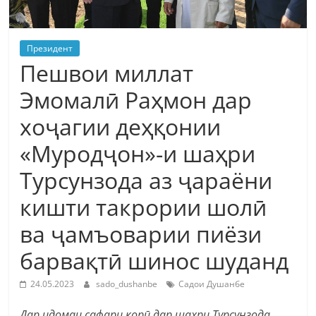
Президент
Пешвои миллат
Эмомалӣ Раҳмон дар
хоҷагии деҳқонии
«Муродҷон»-и шаҳри
Турсунзода аз ҷараёни
кишти такрории шолӣ
ва ҷамъоварии пиёзи
барвақтӣ шинос шуданд
24.05.2023
sado_dushanbe
Садои Душанбе
Дар идомаи сафари корӣ дар шаҳри Турсунзода