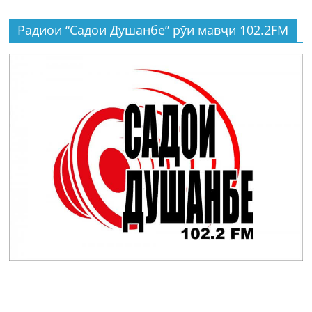
Радиои “Садои Душанбе” рӯи мавҷи 102.2FM