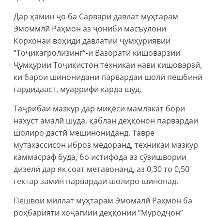
Дар ҳамин ҷо ба Сарвари давлат муҳтарам
Эмоммлӣ Раҳмон аз ҷониби масъулони
Корхонаи воҳиди давлатии ҷумҳуриявии
“Тоҷикагролизинг”-и Вазорати кишоварзии
Ҷумҳурии Тоҷикистон техникаи нави кишоварзӣ,
ки барои шинонидани парвардаи шолӣ пешбинӣ
гардидааст, муаррифӣ карда шуд.
Таҷрибаи мазкур дар миқёси мамлакат бори
нахуст амалӣ шуда, қаблан деҳқонон парвардаи
шолиро дастӣ мешинониданд. Тавре
мутахассисон иброз медоранд, техникаи мазкур
каммасраф буда, бо истифода аз сӯзишвории
дизелӣ дар як соат метавонанд, аз 0,30 то 0,50
гектар замин парвардаи шолиро шинонад.
Пешвои миллат муҳтарам Эмомалӣ Раҳмон ба
роҳбарияти хоҷагиии деҳқонии “Муродҷон”