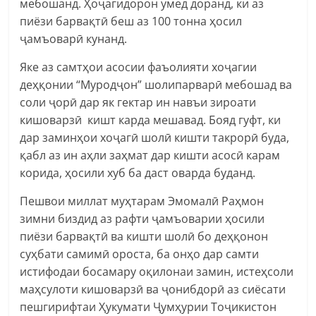
мебошанд. Ҳоҷагидорон умед доранд, ки аз
пиёзи барвақтӣ беш аз 100 тонна ҳосил
ҷамъоварӣ кунанд.
Яке аз самтҳои асосии фаъолияти хоҷагии
деҳқонии “Муродҷон” шолипарварӣ мебошад ва
соли ҷорӣ дар як гектар ин навъи зироати
кишоварзӣ кишт карда мешавад. Бояд гуфт, ки
дар заминҳои хоҷагӣ шолӣ кишти такрорӣ буда,
қабл аз ин аҳли заҳмат дар кишти асосӣ карам
корида, ҳосили хуб ба даст оварда буданд.
Пешвои миллат муҳтарам Эмомалӣ Раҳмон
зимни биздид аз рафти ҷамъоварии ҳосили
пиёзи барвақтӣ ва кишти шолӣ бо деҳқонон
суҳбати самимӣ ороста, ба онҳо дар самти
истифодаи босамару оқилонаи замин, истеҳсоли
маҳсулоти кишоварзӣ ва ҷонибдорӣ аз сиёсати
пешгирифтаи Ҳукумати Ҷумҳурии Тоҷикистон