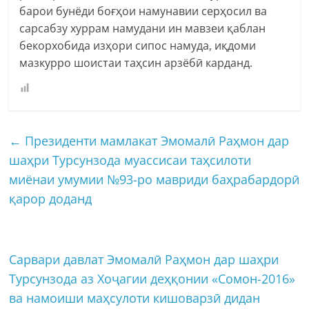
барои бунёди боғҳои намунавии серҳосил ва
сарсабзу хуррам намудани ин мавзеи қаблан
бекорхобида изҳори сипос намуда, иқдоми
мазкурро шоистаи таҳсин арзёбӣ карданд.
←
Президенти мамлакат Эмомалӣ Раҳмон дар
шаҳри Турсунзода муассисаи таҳсилоти
миёнаи умумии №93-ро мавриди баҳрабардорӣ
қарор доданд
Сарвари давлат Эмомалӣ Раҳмон дар шаҳри
Турсунзода аз Хоҷагии деҳқонии «Сомон-2016»
ва намоиши маҳсулоти кишоварзӣ дидан