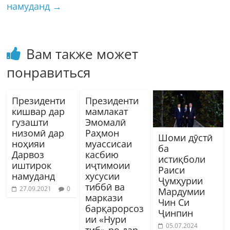
намуданд
→
Вам также может
понравиться
Президенти
Президенти
кишвар дар
мамлакат
гузашти
Эмомалӣ
низомӣ дар
Раҳмон
Шоми дӯстӣ
ноҳияи
муассисаи
ба
Дарвоз
касбию
истиқболи
иштирок
иҷтимоии
Раиси
намуданд
хусусии
Ҷумҳурии
тиббӣ ва
27.09.2021
0
Мардумии
маркази
Чин Си
барқарорсоз
Ҷинпин
ии «Нури
05.07.2024
тиб»-ро дар