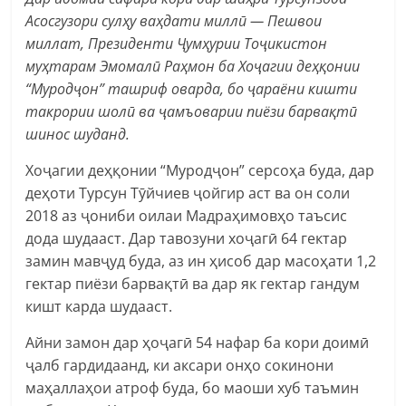
Асосгузори сулҳу ваҳдати миллӣ — Пешвои
миллат, Президенти Ҷумҳурии Тоҷикистон
муҳтарам Эмомалӣ Раҳмон ба Хоҷагии деҳқонии
“Муродҷон” ташриф оварда, бо ҷараёни кишти
такрории шолӣ ва ҷамъоварии пиёзи барвақтӣ
шинос шуданд.
Хоҷагии деҳқонии “Муродҷон” серсоҳа буда, дар
деҳоти Турсун Тӯйчиев ҷойгир аст ва он соли
2018 аз ҷониби оилаи Мадраҳимовҳо таъсис
дода шудааст. Дар тавозуни хоҷагӣ 64 гектар
замин мавҷуд буда, аз ин ҳисоб дар масоҳати 1,2
гектар пиёзи барвақтӣ ва дар як гектар гандум
кишт карда шудааст.
Айни замон дар ҳоҷагӣ 54 нафар ба кори доимӣ
ҷалб гардидаанд, ки аксари онҳо сокинони
маҳаллаҳои атроф буда, бо маоши хуб таъмин