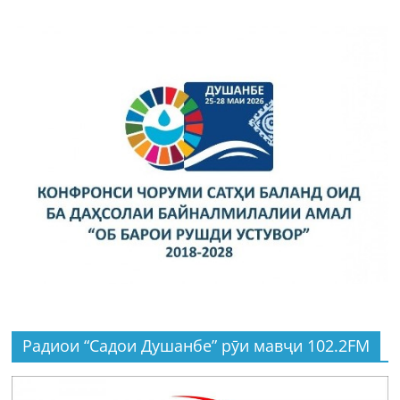
Радиои “Садои Душанбе” рӯи мавҷи 102.2FM