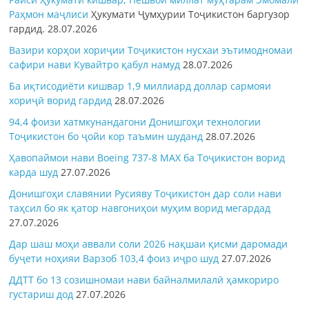
Раҳмон
маҷлиси
Ҳукумати Ҷумҳурии Тоҷикистон баргузор
гардид.
28.07.2026
Вазири корҳои хориҷии Тоҷикистон нусхаи эътимодномаи
сафири нави Кувайтро қабул намуд
28.07.2026
Ба иқтисодиёти кишвар 1,9 миллиард доллар сармояи
хориҷӣ ворид гардид
28.07.2026
94,4 фоизи хатмкунандагони Донишгоҳи технологии
Тоҷикистон бо ҷойи кор таъмин шуданд
28.07.2026
Ҳавопаймои нави Boeing 737-8 MAX ба Тоҷикистон ворид
карда шуд
27.07.2026
Донишгоҳи славянии Русияву Тоҷикистон дар соли нави
таҳсил бо як қатор навгониҳои муҳим ворид мегардад
27.07.2026
Дар шаш моҳи аввали соли 2026 нақшаи қисми даромади
буҷети ноҳияи Варзоб 103,4 фоиз иҷро шуд
27.07.2026
ДДТТ бо 13 созишномаи нави байналмилалӣ ҳамкориро
густариш дод
27.07.2026