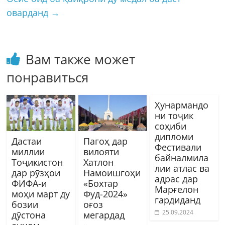
оварданд
→
Вам также может
понравиться
Ҳунармандо
ни тоҷик
соҳиби
дипломи
Дастаи
Пагоҳ дар
Фестивали
миллии
вилояти
байналмила
Тоҷикистон
Хатлон
лии атлас ва
дар рӯзҳои
Намоишгоҳи
адрас дар
ФИФА-и
«Бохтар
Марғелон
моҳи март ду
Фуд-2024»
гардиданд
бозии
оғоз
25.09.2024
дӯстона
мегардад