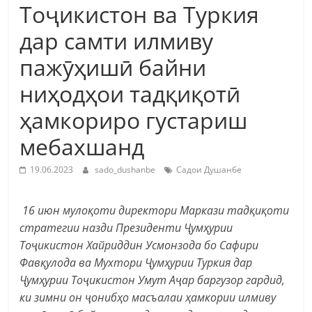
Тоҷикистон ва Туркия
дар самти илмиву
пажӯҳишӣ байни
ниҳодҳои тадқиқотӣ
ҳамкориро густариш
мебахшанд
19.06.2023
sado_dushanbe
Садои Душанбе
16 июн мулоқоти директори Маркази тадқиқоти
стратегии назди Президенти Ҷумҳурии
Тоҷикистон Хайриддин Усмонзода бо Сафири
Фавқулода ва Мухтори Ҷумҳурии Туркия дар
Ҷумҳурии Тоҷикистон Умут Аҷар баргузор гардид,
ки зимни он ҷонибҳо масъалаи ҳамкории илмиву