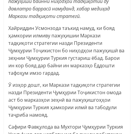
пажӯҳишӣ байнни ниҳодҳои тадқиқотии ду
давлатро баррасӣ намуданд, хабар медиҳад
Маркази тадқиқоти стратегӣ.
Хайриддин Усмонзода таъкид намуд, ки бояд
ҳамкории илмиву пажуҳишии Маркази
тадқиқоти стратегии назди Президенти
Ҷумҳурии Тоҷикистон бо ниҳодҳои пажуҳишӣ ва
зеҳнии Ҷумҳурии Туркия густариш ёбад. Барои
ин кор бояд дар байни ин марказҳо Ёддошти
тафоҳум имзо гардад.
Ӯ изҳор дошт, ки Маркази тадқиқоти стратегии
назди Президенти Ҷумҳурии Тоҷикистон омода
аст бо марказҳои зеҳнӣ ва пажуҳишгоҳҳои
Ҷумҳурии Туркия ҳамкории илмӣ ва табодули
таҷриба намояд.
Сафири Фавқулода ва Мухтори Ҷумҳурии Туркия