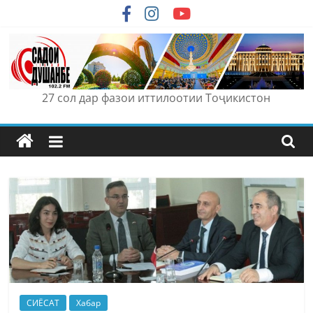
Skip
to
content
27 сол дар фазои иттилоотии Тоҷикистон
СИЁСАТ
Хабар