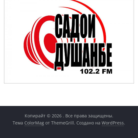
Копирайт © 2026
. Все права защищены.
Тема
ColorMag
от ThemeGrill. Создано на
WordPress
.