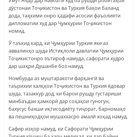
Умут Аҷар дар навбати худ ба рушди робитаҳои
дӯстонаи Тоҷикистон ва Туркия баҳои баланд
дода, таҳкими онро ҳадафи асосии фаъолияти
дипломатии худ дар Ҷумҳурии Тоҷикистон
номид.
Ӯ таъкид кард, ки Ҷумҳурии Туркия яке аз
аввалинҳо шуда Истиқлоли давлатии Ҷумҳурии
Тоҷикистонро эътироф намуда, сафорати худро
дар шаҳри Душанбе боз намуд.
Номбурда аз муштаракоти фарҳангӣ ва
таърихии халқҳои Тоҷикистон ва Туркия ёдовар
шуда, тазаккур дод, ки барои рушду густариши
минбаъдаи ҳамкорӣ дар соҳаҳои гуногун,
бахусус бахши иқтисодиёту тиҷорат, барномаҳо
ва пешниҳодҳои мушаххасро амалӣ хоҳад намуд.
Сафир изҳор намуд, ки Сафорати Ҷумҳурии
Туркия кӯшиш ба харҷ медиҳад, ки дар байни