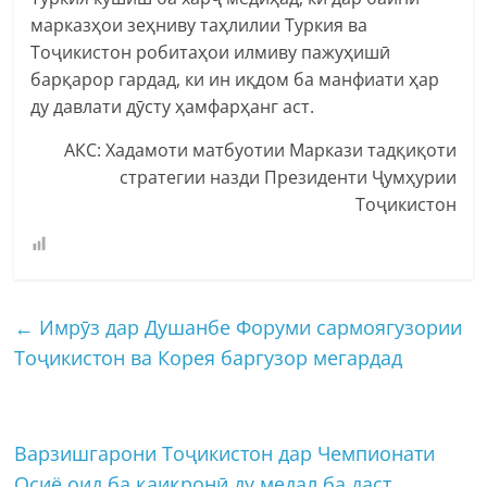
марказҳои зеҳниву таҳлилии Туркия ва
Тоҷикистон робитаҳои илмиву пажуҳишӣ
барқарор гардад, ки ин иқдом ба манфиати ҳар
ду давлати дӯсту ҳамфарҳанг аст.
АКС: Хадамоти матбуотии Маркази тадқиқоти
стратегии назди Президенти Ҷумҳурии
Тоҷикистон
←
Имрӯз дар Душанбе Форуми сармоягузории
Тоҷикистон ва Корея баргузор мегардад
Варзишгарони Тоҷикистон дар Чемпионати
Осиё оид ба қаиқронӣ ду медал ба даст