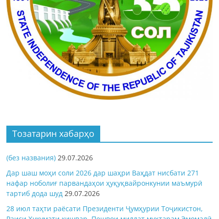
Тозатарин хабарҳо
(без названия)
29.07.2026
Дар шаш моҳи соли 2026 дар шаҳри Ваҳдат нисбати 271
нафар ноболиғ парвандаҳои ҳуқуқвайронкунии маъмурӣ
тартиб дода шуд
29.07.2026
28 июл таҳти раёсати Президенти Ҷумҳурии Тоҷикистон,
Раиси Ҳукумати кишвар, Пешвои миллат муҳтарам Эмомалӣ