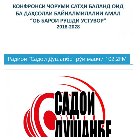
Радиои “Садои Душанбе” рӯи мавҷи 102.2FM