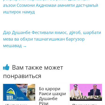
аъзои Созмони Аҳдномаи амнияти дастҷамъӣ
иштирок намуд
Дар Душанбе Фестивали яхмос, дӯғоб, шарбати
мева ва обҳои ташнагишикан баргузор
мешавад
→
Вам также может
понравиться
Бо қарори
Раиси шаҳри
Душанбе
Рӯзи