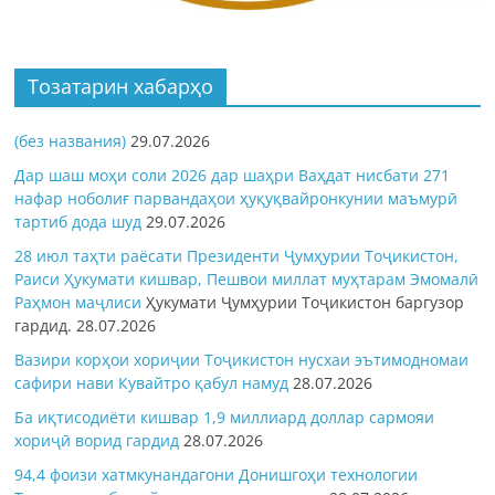
Тозатарин хабарҳо
(без названия)
29.07.2026
Дар шаш моҳи соли 2026 дар шаҳри Ваҳдат нисбати 271
нафар ноболиғ парвандаҳои ҳуқуқвайронкунии маъмурӣ
тартиб дода шуд
29.07.2026
28 июл таҳти раёсати Президенти Ҷумҳурии Тоҷикистон,
Раиси Ҳукумати кишвар, Пешвои миллат муҳтарам Эмомалӣ
Раҳмон
маҷлиси
Ҳукумати Ҷумҳурии Тоҷикистон баргузор
гардид.
28.07.2026
Вазири корҳои хориҷии Тоҷикистон нусхаи эътимодномаи
сафири нави Кувайтро қабул намуд
28.07.2026
Ба иқтисодиёти кишвар 1,9 миллиард доллар сармояи
хориҷӣ ворид гардид
28.07.2026
94,4 фоизи хатмкунандагони Донишгоҳи технологии