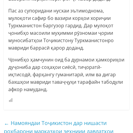
Пас аз супоридани нусхаи эътимоднома,
мулоқоти сафир бо вазири корҳои хориҷии
Туркманистон баргузор гардид. Дар мулоқот
ҷонибҳо масоили муҳимми рӯзномаи ҷории
муносибатҳои Тоҷикистону Туркманистонро
мавриди баррасӣ қарор доданд.
Ҷонибҳо ҳамчунин оид ба дурнамои ҳамкориҳои
дуҷониба дар соҳаҳои сиёсӣ, тиҷоратӣ-
иқтисодӣ, фарҳангу гуманитарӣ, илм ва дигар
бахшҳои мавриди таваҷҷуҳи тарафайн табодули
афкор намуданд.
←
Намояндаи Тоҷикистон дар нишасти
роҳбарони марказҳои зеҳниии давлатҳои