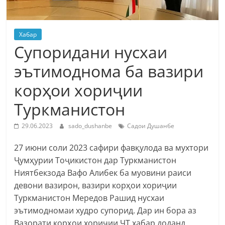
Хабар
Супоридани нусхаи
эътимоднома ба вазири
корҳои хориҷии
Туркманистон
29.06.2023
sado_dushanbe
Садои Душанбе
27 июни соли 2023 сафири фавқулода ва мухтори
Ҷумҳурии Тоҷикистон дар Туркманистон
Ниятбекзода Вафо Алибек ба муовини раиси
девони вазирон, вазири корҳои хориҷии
Туркманистон Мередов Рашид нусхаи
эътимодномаи худро супорид. Дар ин бора аз
Вазорати корҳои хориҷии ҶТ хабар доданд.