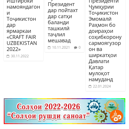
Иштироки
Президенти
Президент
намояндагон
Ҷумҳурии
дар пойтахт
и
Тоҷикистон
дар сатҳи
Тоҷикистон
Эмомалӣ
баланди
дар
Раҳмон бо
ташкилӣ
ярмаркаи
доираҳои
таҷлил
«CRAFT FAIR
соҳибкорону
мешавад
UZBEKISTAN
сармоягузор
10.11.2021
0
2022»
он ва
ширкатҳои
30.11.2022
Давлати
Қатар
мулоқот
намуданд
22.01.2024