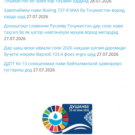
Тоҷикистон бо ҷойи кор таъмин шуданд
28.07.2026
Ҳавопаймои нави Boeing 737-8 MAX ба Тоҷикистон ворид
карда шуд
27.07.2026
Донишгоҳи славянии Русияву Тоҷикистон дар соли нави
таҳсил бо як қатор навгониҳои муҳим ворид мегардад
27.07.2026
Дар шаш моҳи аввали соли 2026 нақшаи қисми даромади
буҷети ноҳияи Варзоб 103,4 фоиз иҷро шуд
27.07.2026
ДДТТ бо 13 созишномаи нави байналмилалӣ ҳамкориро
густариш дод
27.07.2026