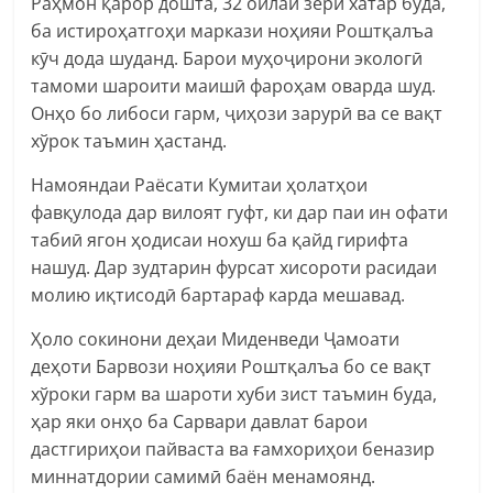
Раҳмон қарор дошта, 32 оилаи зери хатар буда,
ба истироҳатгоҳи маркази ноҳияи Роштқалъа
кӯч дода шуданд. Барои муҳоҷирони экологӣ
тамоми шароити маишӣ фароҳам оварда шуд.
Онҳо бо либоси гарм, ҷиҳози зарурӣ ва се вақт
хўрок таъмин ҳастанд.
Намояндаи Раёсати Кумитаи ҳолатҳои
фавқулода дар вилоят гуфт, ки дар паи ин офати
табиӣ ягон ҳодисаи нохуш ба қайд гирифта
нашуд. Дар зудтарин фурсат хисороти расидаи
молию иқтисодӣ бартараф карда мешавад.
Ҳоло сокинони деҳаи Миденведи Ҷамоати
деҳоти Барвози ноҳияи Роштқалъа бо се вақт
хўроки гарм ва шароти хуби зист таъмин буда,
ҳар яки онҳо ба Сарвари давлат барои
дастгириҳои пайваста ва ғамхориҳои беназир
миннатдории самимӣ баён менамоянд.