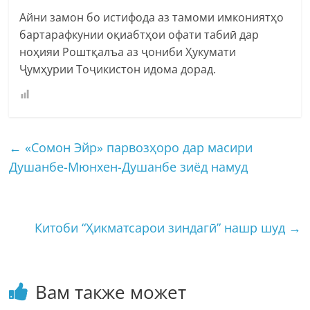
Айни замон бо истифода аз тамоми имкониятҳо
бартарафкунии оқиабтҳои офати табиӣ дар
ноҳияи Роштқалъа аз ҷониби Ҳукумати
Ҷумҳурии Тоҷикистон идома дорад.
←
«Сомон Эйр» парвозҳоро дар масири
Душанбе-Мюнхен-Душанбе зиёд намуд
Китоби “Ҳикматсарои зиндагӣ” нашр шуд
→
Вам также может