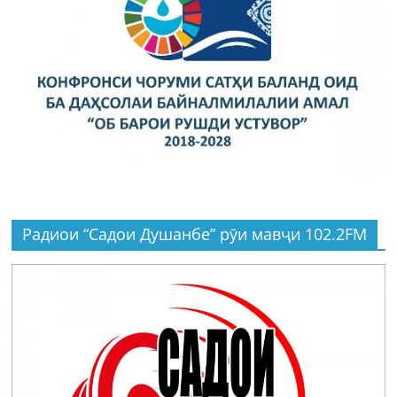
Радиои “Садои Душанбе” рӯи мавҷи 102.2FM