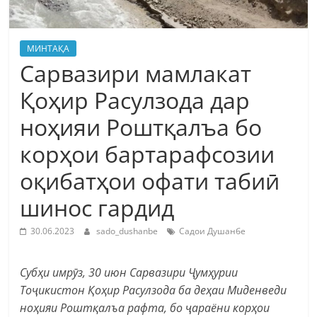
МИНТАҚА
Сарвазири мамлакат
Қоҳир Расулзода дар
ноҳияи Роштқалъа бо
корҳои бартарафсозии
оқибатҳои офати табиӣ
шинос гардид
30.06.2023
sado_dushanbe
Садои Душанбе
Субҳи имрӯз, 30 июн Сарвазири Ҷумҳурии
Тоҷикистон Қоҳир Расулзода ба деҳаи Миденведи
ноҳияи Роштқалъа рафта, бо ҷараёни корҳои