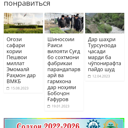
понравиться
Оғози
Шиносоии
Дар шаҳри
сафари
Раиси
Турсунзода
кории
вилояти Суғд
ҷасади
Пешвои
бо сохтмони
марди ба
миллат
фабрикаи
чӯпонирафта
Эмомалӣ
парандапарв
пайдо шуд
Раҳмон дар
арӣ ва
12.04.2023
ВМКБ
гармхона
дар ноҳияи
15.08.2023
Бобоҷон
Ғафуров
19.01.2023