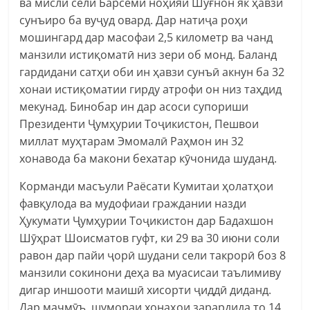
ва мисли сели Барсеми ноҳияи Шуғнон як ҳавзи
сунъиро ба вуҷуд овард. Дар натиҷа роҳи
мошингард дар масофаи 2,5 километр ва чанд
манзили истиқоматӣ низ зери об монд. Баланд
гардидани сатҳи оби ин ҳавзи сунъӣ акнун ба 32
хонаи истиқоматии гирду атрофи он низ таҳдид
мекунад. Бинобар ин дар асоси супориши
Президенти Ҷумҳурии Тоҷикистон, Пешвои
миллат муҳтарам Эмомалӣ Раҳмон ин 32
хонавода ба макони бехатар кӯчонида шуданд.
Корманди масъули Раёсати Кумитаи ҳолатҳои
фавқулода ва мудофиаи граждании назди
Ҳукумати Ҷумҳурии Тоҷикистон дар Бадахшон
Шӯҳрат Шоисматов гуфт, ки 29 ва 30 июни соли
равон дар пайи ҷорӣ шудани сели такрорӣ боз 8
манзили сокинони деҳа ва муасисаи таълимиву
дигар иншооти маишӣ хисорти ҷиддӣ диданд.
Дар маҷмӯъ, шумораи хонаҳои зарардида то 14