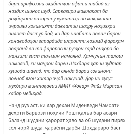
бартарафсозии оқибатҳои офати табиӣ аз
наздик шинос шуд. Сарвазири мамлакат ба
роҳбарони вазорату кумитаҳо ва мақомоти
иҷроияи ҳокимияти давлатии шаҳру ноҳияҳои
вилоят дастур дод, ки дар навбати аввал барои
хонаводаҳои зарардида шароити лозимӣ фароҳам
оваранд ва то фарорасии рӯзҳои сард онҳоро бо
манзили зист таъмин намоянд. Ҳамчунин талош
намоянд, ки маҷрои дарёи Шохдара ҳарчӣ зудтар
кушода шавад, то дар оянда барои сокинони
поёноб ягон хатар эҷод накунад. Дар ин хусус
мухбири минтақавии АМИТ «Ховар» Файз Мирасан
хабар медиҳад.
Чанд рӯз аст, ки дар деҳаи Миденведи Ҷамоати
деҳоти Барвози ноҳияи Роштқалъа бар асари
баланд шудани ҳарорат ҳаво ва об шудани пирях
сел ҷорӣ шуда, ҷараёни дарёи Шоҳдараро баст