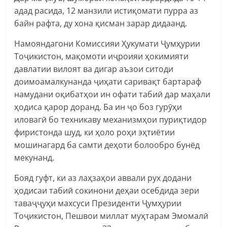
адад расида, 12 манзили истиқомати пурра аз
байн рафта, ду хона қисман зарар дидаанд.
Намояндагони Комиссияи Ҳукумати Ҷумҳурии
Тоҷикистон, мақомоти иҷроияи ҳокимияти
давлатии вилоят ва дигар аъзои ситоди
доимоамалкунанда ҷиҳати саривақт бартараф
намудани оқибатҳои ин офати табиӣ дар маҳали
ҳодиса қарор доранд. Ба ин ҷо боз гурӯҳи
иловагӣ бо техникаву механизмҳои пуриқтидор
фиристонда шуд, ки ҳоло роҳи эҳтиётии
мошинагард ба самти деҳоти болообро бунёд
мекунанд.
Бояд гуфт, ки аз лаҳзаҳои аввали рух додани
ҳодисаи табиӣ сокинони деҳаи осебдида зери
таваҷҷуҳи махсуси Президенти Ҷумҳурии
Тоҷикистон, Пешвои миллат муҳтарам Эмомалӣ