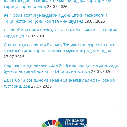
Ба иқтисодиёти кишвар 1,9 миллиард доллар сармояи
хориҷӣ ворид гардид
28.07.2026
94,4 фоизи хатмкунандагони Донишгоҳи технологии
Тоҷикистон бо ҷойи кор таъмин шуданд
28.07.2026
Ҳавопаймои нави Boeing 737-8 MAX ба Тоҷикистон ворид
карда шуд
27.07.2026
Донишгоҳи славянии Русияву Тоҷикистон дар соли нави
таҳсил бо як қатор навгониҳои муҳим ворид мегардад
27.07.2026
Дар шаш моҳи аввали соли 2026 нақшаи қисми даромади
буҷети ноҳияи Варзоб 103,4 фоиз иҷро шуд
27.07.2026
ДДТТ бо 13 созишномаи нави байналмилалӣ ҳамкориро
густариш дод
27.07.2026