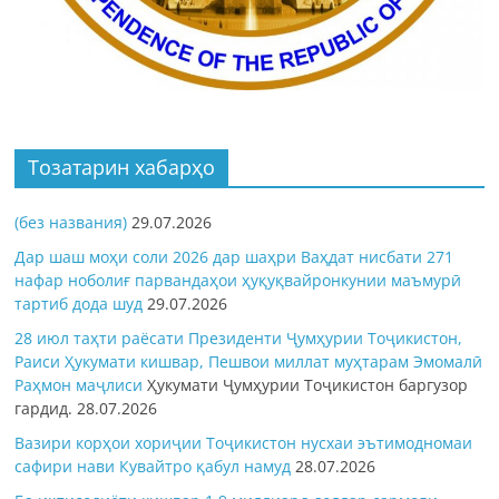
Тозатарин хабарҳо
(без названия)
29.07.2026
Дар шаш моҳи соли 2026 дар шаҳри Ваҳдат нисбати 271
нафар ноболиғ парвандаҳои ҳуқуқвайронкунии маъмурӣ
тартиб дода шуд
29.07.2026
28 июл таҳти раёсати Президенти Ҷумҳурии Тоҷикистон,
Раиси Ҳукумати кишвар, Пешвои миллат муҳтарам Эмомалӣ
Раҳмон
маҷлиси
Ҳукумати Ҷумҳурии Тоҷикистон баргузор
гардид.
28.07.2026
Вазири корҳои хориҷии Тоҷикистон нусхаи эътимодномаи
сафири нави Кувайтро қабул намуд
28.07.2026