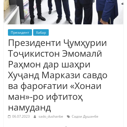
Президент
Хабар
Президенти Ҷумҳурии
Тоҷикистон Эмомалӣ
Раҳмон дар шаҳри
Хуҷанд Маркази савдо
ва фароғатии «Хонаи
ман»-ро ифтитоҳ
намуданд
06.07.2023
sado_dushanbe
Садои Душанбе