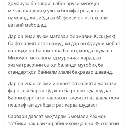
Ҳамарӯза ба таври шабонарӯзи мизоҷон
метавонанд маҳсулоти босифатро дастрас
намоянд, ки зиёда аз 60 фоизи он истеҳсоли
ватанӣ мебошад.
Дар ошёнаи дуюм мағозаи фирмавии Юск (Jysk)
ба фаъолият оғоз намуд, ки дар он фурӯши мебал
ва таҷҳизот барои хона ба роҳ монда шудааст.
Мизоҷон метавонанд муроҷиат карда, аз
хизматрасонии сатҳи баланди мутобиқ ба
стандартҳои байналмилалӣ баҳравар шаванд.
Дар ошёнаи сеюми иншоот фаъолияти маркази
фароғатӣ барои кӯдакон ба роҳ монда шудааст.
Барои фароғати наврасон таҷҳизот аз давлатҳои
пешрафтаи дунё дастрас карда шудааст.
Сарвари давлат муҳтарам Эмомалӣ Раҳмон
татбиқи нақшаи чорабиниҳои ҷашни 35-солагии