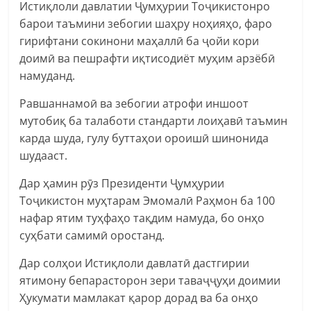
Истиқлоли давлатии Ҷумҳурии Тоҷикистонро
барои таъмини зебогии шаҳру ноҳияҳо, фаро
гирифтани сокинони маҳаллӣ ба ҷойи кори
доимӣ ва пешрафти иқтисодиёт муҳим арзёбӣ
намуданд.
Равшаннамоӣ ва зебогии атрофи иншоот
мутобиқ ба талаботи стандарти лоиҳавӣ таъмин
карда шуда, гулу буттаҳои ороишӣ шинонида
шудааст.
Дар ҳамин рӯз Президенти Ҷумҳурии
Тоҷикистон муҳтарам Эмомалӣ Раҳмон ба 100
нафар ятим туҳфаҳо тақдим намуда, бо онҳо
суҳбати самимӣ оростанд.
Дар солҳои Истиқлоли давлатӣ дастгирии
ятимону бепарасторон зери таваҷҷуҳи доимии
Ҳукумати мамлакат қарор дорад ва ба онҳо