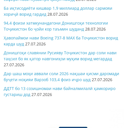
Ба иқтисодиёти кишвар 1,9 миллиард доллар сармояи
хориҷӣ ворид гардид
28.07.2026
94,4 фоизи хатмкунандагони Донишгоҳи технологии
Тоҷикистон бо ҷойи кор таъмин шуданд
28.07.2026
Ҳавопаймои нави Boeing 737-8 MAX ба Тоҷикистон ворид
карда шуд
27.07.2026
Донишгоҳи славянии Русияву Тоҷикистон дар соли нави
таҳсил бо як қатор навгониҳои муҳим ворид мегардад
27.07.2026
Дар шаш моҳи аввали соли 2026 нақшаи қисми даромади
буҷети ноҳияи Варзоб 103,4 фоиз иҷро шуд
27.07.2026
ДДТТ бо 13 созишномаи нави байналмилалӣ ҳамкориро
густариш дод
27.07.2026