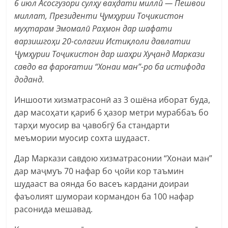
6 июл Асосгузори сулҳу ваҳдати миллӣ — Пешвои
миллат, Президенти Ҷумҳурии Тоҷикистон
муҳтарам Эмомалӣ Раҳмон дар шафати
варзишгоҳи 20-солагии Истиқлоли давлатии
Ҷумҳурии Тоҷикистон дар шаҳри Хуҷанд Маркази
савдо ва фароғатии “Хонаи ман”-ро ба истифода
доданд.
Иншооти хизматрасонӣ аз 3 ошёна иборат буда,
дар масоҳати қариб 6 ҳазор метри мураббаъ бо
тарҳи муосир ва ҷавобгӯ ба стандарти
меъмории муосир сохта шудааст.
Дар Маркази савдою хизматрасонии “Хонаи ман”
дар маҷмуъ 70 нафар бо ҷойи кор таъмин
шудааст ва оянда бо васеъ кардани доираи
фаъолият шумораи кормандон ба 100 нафар
расонида мешавад.