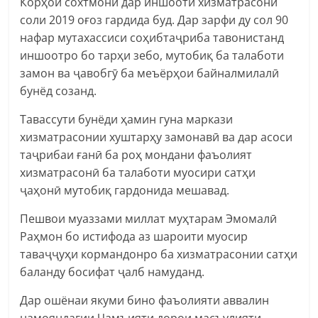
Корҳои сохтмонӣ дар иншооти хизматрасонӣ
соли 2019 оғоз гардида буд. Дар зарфи ду сол 90
нафар мутахассиси соҳибтаҷриба тавонистанд
иншоотро бо тарҳи зебо, мутобиқ ба талаботи
замон ва ҷавобгӯ ба меъёрҳои байналмилалӣ
бунёд созанд.
Тавассути бунёди ҳамин гуна маркази
хизматрасонии хуштарҳу замонавӣ ва дар асоси
таҷрибаи ғанӣ ба роҳ мондани фаъолият
хизматрасонӣ ба талаботи муосири сатҳи
ҷаҳонӣ мутобиқ гардонида мешавад.
Пешвои муаззами миллат муҳтарам Эмомалӣ
Раҳмон бо истифода аз шароити муосир
таваҷҷуҳи кормандонро ба хизматрасонии сатҳи
баланду босифат ҷалб намуданд.
Дар ошёнаи якуми бино фаъолияти аввалин