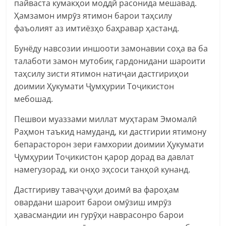
пайваста кумакҳои моддӣ расонида мешавад.
Ҳамзамон имрӯз ятимон барои таҳсилу
фаъолият аз имтиёзҳо баҳравар ҳастанд.
Бунёду навсозии иншооти замонавии соҳа ва ба
талаботи замон мутобиқ гардонидани шароити
таҳсилу зисти ятимон натиҷаи дастгириҳои
доимии Ҳукумати Ҷумҳурии Тоҷикистон
мебошад.
Пешвои муаззами миллат муҳтарам Эмомалӣ
Раҳмон таъкид намуданд, ки дастгирии ятимону
бепарасторон зери ғамхории доимии Ҳукумати
Ҷумҳурии Тоҷикистон қарор дорад ва давлат
намегузорад, ки онҳо эҳсоси танҳоӣ кунанд.
Дастгириву таваҷҷуҳи доимӣ ва фароҳам
овардани шароит барои омӯзиш имрӯз
ҳавасмандии ин гурӯҳи наврасонро барои