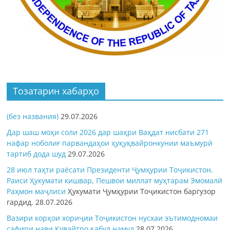
Тозатарин хабарҳо
(без названия)
29.07.2026
Дар шаш моҳи соли 2026 дар шаҳри Ваҳдат нисбати 271
нафар ноболиғ парвандаҳои ҳуқуқвайронкунии маъмурӣ
тартиб дода шуд
29.07.2026
28 июл таҳти раёсати Президенти Ҷумҳурии Тоҷикистон,
Раиси Ҳукумати кишвар, Пешвои миллат муҳтарам Эмомалӣ
Раҳмон
маҷлиси
Ҳукумати Ҷумҳурии Тоҷикистон баргузор
гардид.
28.07.2026
Вазири корҳои хориҷии Тоҷикистон нусхаи эътимодномаи
сафири нави Кувайтро қабул намуд
28.07.2026