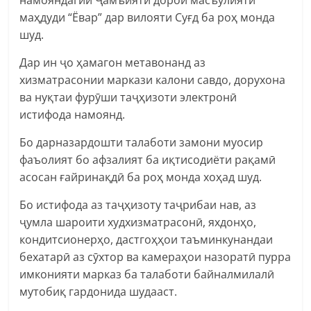
намояндагии Ҷамъияти дорои масъулияти
маҳдуди “Ёвар” дар вилояти Суғд ба роҳ монда
шуд.
Дар ин ҷо ҳамагон метавонанд аз
хизматрасонии маркази калони савдо, дорухона
ва нуқтаи фурӯши таҷҳизоти электронӣ
истифода намоянд.
Бо дарназардошти талаботи замони муосир
фаъолият бо афзалият ба иқтисодиёти рақамӣ
асосан ғайринақдӣ ба роҳ монда хоҳад шуд.
Бо истифода аз таҷҳизоту таҷрибаи нав, аз
ҷумла шароити худхизматрасонӣ, яхдонҳо,
кондитсионерҳо, дастгоҳҳои таъминкунандаи
бехатарӣ аз сӯхтор ва камераҳои назоратӣ пурра
имконияти марказ ба талаботи байналмилалӣ
мутобиқ гардонида шудааст.