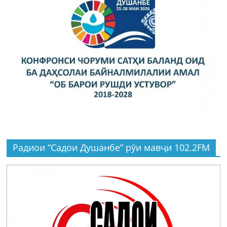
Радиои “Садои Душанбе” рӯи мавҷи 102.2FM