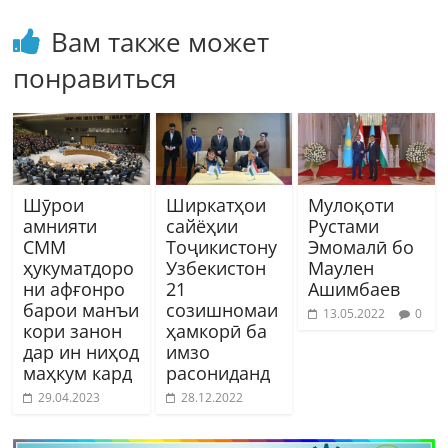
Вам также может
понравиться
Шӯрои
Ширкатҳои
Мулоқоти
амнияти
сайёҳии
Рустами
СММ
Тоҷикистону
Эмомалӣ бо
ҳукуматдоро
Узбекистон
Маулен
ни афғонро
21
Ашимбаев
барои манъи
созишномаи
13.05.2022
0
кори занон
ҳамкорӣ ба
дар ин ниҳод
имзо
маҳкум кард
расониданд
29.04.2023
28.12.2022