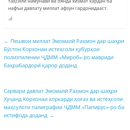
таҳсили намунавӣ ва оянда хизмат кардан ба
нафъи давлату миллат афзун гардонидааст.
←
Пешвои миллат Эмомалӣ Раҳмон дар шаҳри
Бӯстон Корхонаи истеҳсоли қубурҳои
полиэтилении ҶДММ «Мироб»-ро мавриди
баҳрабардорӣ қарор доданд
Сарвари давлат Эмомалӣ Раҳмон дар шаҳри
Хуҷанд Корхонаи коркарди қоғаз ва истеҳсоли
маҳсулоти палиграфии ҶДММ «Папирус»-ро ба
истифода доданд
→