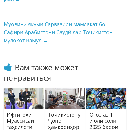
Муовини якуми Сарвазири мамлакат бо
Сафири Арабистони Саудӣ дар Тоҷикистон
мулоқот намуд
→
Вам также может
понравиться
Ифтитоҳи
Тоҷикистону
Оғоз аз 1
Муассисаи
Ҷопон
июли соли
таҳсилоти
ҳамкориҳор
2025 барои