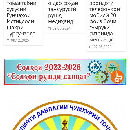
томактабии
о дар соҳаи
воридоти
хусусии
тандурустӣ
телефонҳои
Ғунчаҳои
рушд
мобилӣ 20
Истиқлоли
медиҳанд
фоиз боҷи
шаҳри
гумрукӣ
02.05.2024
Турсунзода
ситонида
мешавад
09.12.2025
07.08.2025