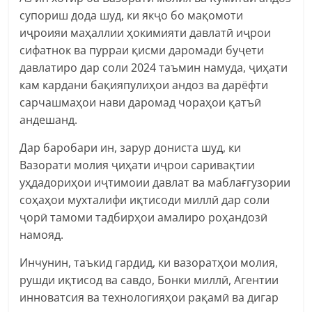
супориш дода шуд, ки якҷо бо мақомоти
иҷроияи маҳаллии ҳокимияти давлатӣ иҷрои
сифатнок ва пурраи қисми даромади буҷети
давлатиро дар соли 2024 таъмин намуда, ҷиҳати
кам кардани бақияпулиҳои андоз ва дарёфти
сарчашмаҳои нави даромад чораҳои қатъӣ
андешанд.
Дар баробари ин, зарур дониста шуд, ки
Вазорати молия ҷиҳати иҷрои саривақтии
уҳдадориҳои иҷтимоии давлат ва маблағгузории
соҳаҳои мухталифи иқтисоди миллӣ дар соли
ҷорӣ тамоми тадбирҳои амалиро роҳандозӣ
намояд.
Инчунин, таъкид гардид, ки вазоратҳои молия,
рушди иқтисод ва савдо, Бонки миллӣ, Агентии
инноватсия ва технологияҳои рақамӣ ва дигар