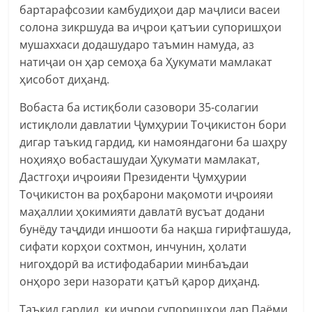
бартарафсозии камбудиҳои дар маҷлиси васеи
солона зикршуда ва иҷрои қатъии супоришҳои
мушаххаси додашударо таъмин намуда, аз
натиҷаи он ҳар семоҳа ба Ҳукумати мамлакат
ҳисобот диҳанд.
Вобаста ба истиқболи сазовори 35-солагии
истиқлоли давлатии Ҷумҳурии Тоҷикистон бори
дигар таъкид гардид, ки намояндагони ба шаҳру
ноҳияҳо вобасташудаи Ҳукумати мамлакат,
Дастгоҳи иҷроияи Президенти Ҷумҳурии
Тоҷикистон ва роҳбарони мақомоти иҷроияи
маҳаллии ҳокимияти давлатӣ вусъат додани
бунёду таҷдиди иншооти ба нақша гирифташуда,
сифати корҳои сохтмон, инчунин, ҳолати
нигоҳдорӣ ва истифодабарии минбаъдаи
онҳоро зери назорати қатъӣ қарор диҳанд.
Таъкид гардид, ки иҷрои супоришҳои дар Паёми