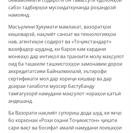
сабз» тадбирҳои мусоидаткунанда роҳандозӣ
намоянд.
Масъулини Ҳукумати мамлакат, вазоратҳои
кишоварзӣ, нақлиёт саноат ва технологияҳои
нав, агентиҳои содирот ва «Тоҷикстандарт»
вазифадор шуданд, ки барои кам кардани
монеаҳо дар интиқол ва транзити молу маҳсулот
оид ба ташкили ташхисгоҳҳои замонавии дорои
аккредитатсияи байналмилалӣ, эътирофи
сертификати мол дар хориҷи кишвар ва дар
доираи талаботи муосир бастубанду
тамғагузорӣ намудани маҳсулот чораҳои қатъӣ
андешанд.
Ба Вазорати нақлиёт супориш дода шуд, ки якҷо
бо корхонаи «Роҳи оҳани Тоҷикистон» ҷиҳати
сари вақт ва босифат амалӣ намудани лоиҳаҳои