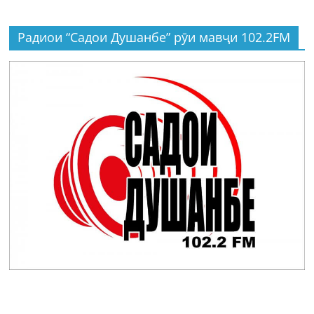
Радиои “Садои Душанбе” рӯи мавҷи 102.2FM