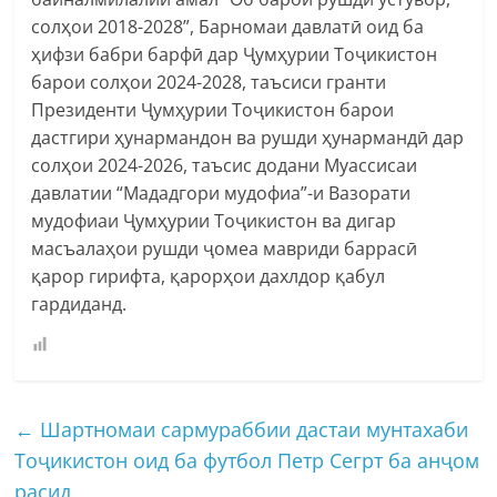
солҳои 2018-2028”, Барномаи давлатӣ оид ба
ҳифзи бабри барфӣ дар Ҷумҳурии Тоҷикистон
барои солҳои 2024-2028, таъсиси гранти
Президенти Ҷумҳурии Тоҷикистон барои
дастгири ҳунармандон ва рушди ҳунармандӣ дар
солҳои 2024-2026, таъсис додани Муассисаи
давлатии “Мададгори мудофиа”-и Вазорати
мудофиаи Ҷумҳурии Тоҷикистон ва дигар
масъалаҳои рушди ҷомеа мавриди баррасӣ
қарор гирифта, қарорҳои дахлдор қабул
гардиданд.
←
Шартномаи сармураббии дастаи мунтахаби
Тоҷикистон оид ба футбол Петр Сегрт ба анҷом
расид