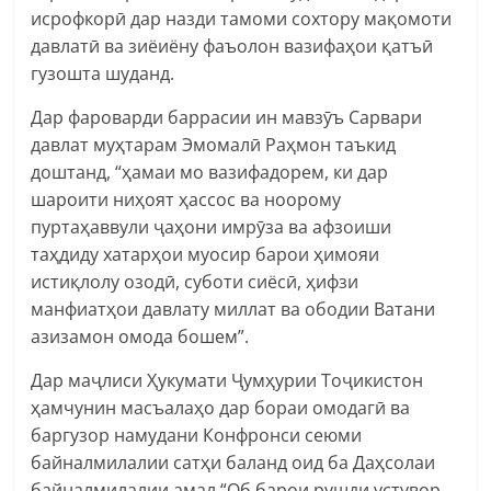
исрофкорӣ дар назди тамоми сохтору мақомоти
давлатӣ ва зиёиёну фаъолон вазифаҳои қатъӣ
гузошта шуданд.
Дар фароварди баррасии ин мавзӯъ Сарвари
давлат муҳтарам Эмомалӣ Раҳмон таъкид
доштанд, “ҳамаи мо вазифадорем, ки дар
шароити ниҳоят ҳассос ва ноорому
пуртаҳаввули ҷаҳони имрӯза ва афзоиши
таҳдиду хатарҳои муосир барои ҳимояи
истиқлолу озодӣ, суботи сиёсӣ, ҳифзи
манфиатҳои давлату миллат ва ободии Ватани
азизамон омода бошем”.
Дар маҷлиси Ҳукумати Ҷумҳурии Тоҷикистон
ҳамчунин масъалаҳо дар бораи омодагӣ ва
баргузор намудани Конфронси сеюми
байналмилалии сатҳи баланд оид ба Даҳсолаи
байналмилалии амал “Об барои рушди устувор,