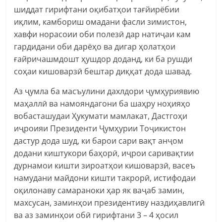
шиддат гирифтани оқибатҳои тағйирёбии
иқлим, камбориш омадани фасли зимистон,
хавфи норасоии оби полезӣ дар натиҷаи кам
гардидани оби дарёҳо ва дигар ҳолатҳои
ғайричашмдошт ҳушдор доданд, ки ба рушди
соҳаи кишоварзӣ бештар диққат дода шавад.
Аз ҷумла ба масъулини дахлдори ҷумҳуриявию
маҳаллӣ ва намояндагони ба шаҳру ноҳияҳо
вобасташудаи Ҳукумати мамлакат, Дастгоҳи
иҷроияи Президенти Ҷумҳурии Тоҷикистон
дастур дода шуд, ки барои сари вақт анҷом
додани киштукори баҳорӣ, иҷрои саривақтии
дурнамои кишти зироатҳои кишоварзӣ, васеъ
намудани майдони кишти такрорӣ, истифодаи
оқилонаву самараноки ҳар як ваҷаб замин,
махсусан, заминҳои президентиву наздиҳавлигӣ
ва аз заминҳои обӣ гирифтани 3 – 4 ҳосил