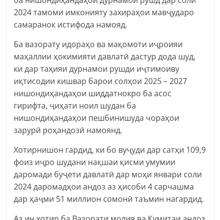
2024 тамоми имконияту захираҳои мавҷударо
самаранок истифода намояд.
Ба вазорату идораҳо ва мақомоти иҷроияи
маҳаллии ҳокимияти давлатӣ дастур дода шуд,
ки дар таҳияи дурнамои рушди иҷтимоиву
иқтисодии кишвар барои солҳои 2025 – 2027
нишондиҳандаҳои шиддатнокро ба асос
гирифта, ҷиҳати ноил шудан ба
нишондиҳандаҳои пешбинишуда чораҳои
зарурӣ роҳандозӣ намоянд.
Хотирнишон гардид, ки бо вуҷуди дар сатҳи 109,9
фоиз иҷро шудани нақшаи қисми умумии
даромади буҷети давлатӣ дар моҳи январи соли
2024 даромадҳои андоз аз ҳисоби 4 сарчашма
дар ҳаҷми 51 миллион сомонӣ таъмин нагардид.
Аз ин хотир ба Вазорати молия ва Кумитаи андоз