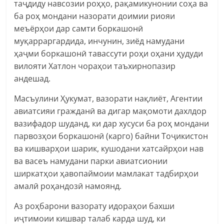
таҷдиду навсозии роҳҳо, рақамикунонии соҳа ва
ба роҳ мондани назорати доимии риояи
меъёрҳои дар самти боркашонӣ
муқарраргардида, инчунин, зиёд намудани
ҳаҷми боркашонӣ тавассути роҳи оҳани ҳудуди
вилояти Хатлон чораҳои таъхирнопазир
андешад.
Масъулини Ҳукумат, вазорати нақлиёт, Агентии
авиатсияи гражданӣ ва дигар мақомоти дахлдор
вазифадор шуданд, ки дар хусуси ба роҳ мондани
парвозҳои боркашонӣ (карго) байни Тоҷикистон
ва кишварҳои шарик, кушодани хатсайрҳои нав
ва васеъ намудани парки авиатсионии
ширкатҳои ҳавопаймоии мамлакат тадбирҳои
амалӣ роҳандозӣ намоянд.
Аз роҳбарони вазорату идораҳои бахши
иҷтимоии кишвар талаб карда шуд, ки