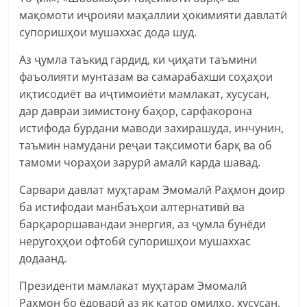
мақомоти иҷроияи маҳаллии ҳокимияти давлатӣ
супоришҳои мушаххас дода шуд.
Аз ҷумла таъкид гардид, ки ҷиҳати таъмини
фаъолияти мунтазам ва самарабахши соҳаҳои
иқтисодиёт ва иҷтимоиёти мамлакат, хусусан,
дар давраи зимистону баҳор, сарфакорона
истифода бурдани маводи захирашуда, инчунин,
таъмин намудани реҷаи тақсимоти барқ ва об
тамоми чораҳои зарурӣ амалӣ карда шавад.
Сарвари давлат муҳтарам Эмомалӣ Раҳмон доир
ба истифодаи манбаъҳои алтернативӣ ва
барқароршавандаи энергия, аз ҷумла бунёди
неругоҳҳои офтобӣ супоришҳои мушаххас
додаанд.
Президенти мамлакат муҳтарам Эмомалӣ
Раҳмон бо ёдоварӣ аз як қатор омилҳо, хусусан,