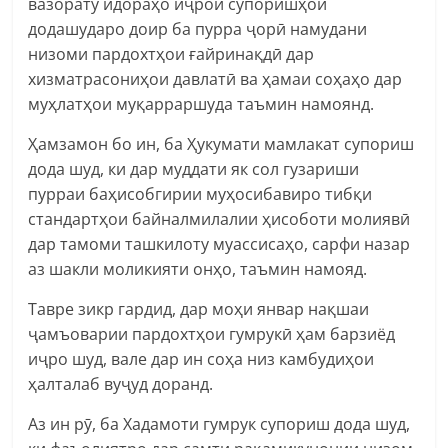
вазорату идораҳо иҷрои супоришҳои
додашударо доир ба пурра ҷорӣ намудани
низоми пардохтҳои ғайринақдӣ дар
хизматрасониҳои давлатӣ ва ҳамаи соҳаҳо дар
муҳлатҳои муқарраршуда таъмин намоянд.
Ҳамзамон бо ин, ба Ҳукумати мамлакат супориш
дода шуд, ки дар муддати як сол гузариши
пурраи баҳисобгирии муҳосибавиро тибқи
стандартҳои байналмилалии ҳисоботи молиявӣ
дар тамоми ташкилоту муассисаҳо, сарфи назар
аз шакли моликияти онҳо, таъмин намояд.
Тавре зикр гардид, дар моҳи январ нақшаи
ҷамъоварии пардохтҳои гумрукӣ ҳам барзиёд
иҷро шуд, вале дар ин соҳа низ камбудиҳои
ҳалталаб вуҷуд доранд.
Аз ин рӯ, ба Хадамоти гумрук супориш дода шуд,