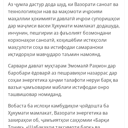
Аз ҷумла дастур дода шуд, ки Вазорати саноат ва
технологияҳои нав ва мақомоти иҷроияи
маҳаллии ҳокимияти давлатӣ иҷрои супоришҳои
дар маҷлиси васеи Ҳукумати мамлакат додашуда,
инчунин, пешгирии аз фаъолият бозмондани
корхонаҳои саноатӣ, коҳишёбии истеҳсоли
маҳсулоти соҳа ва истифодаи самараноки
иқтидорҳои мавҷударо таъмин намоянд.
Сарвари давлат муҳтарам Эмомалӣ Раҳмон дар
баробари ёдоварӣ аз пешравиҳои назаррас дар
соҳаи энергетика ҳаҷми талафоти неруи барқ ва
вазъи ҷамъоварии маблағи истифодаи онро
ташвишовар номиданд.
Вобаста ба ислоҳи камбудиҳои ҷойдошта ба
Ҳукумати мамлакат, Вазорати энергетика ва
захираҳои об, ҷамъиятҳои саҳҳомии «Барқи
Тоҷик», «Шабакаҳои тақсимоти барқ» ва