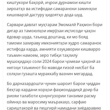
киштукори баҳорӣ, иҷрои дурнамои кишти
зироатҳо ва истифодаи самараноки заминҳои
кишоварзӣ дастуру ҳидоятҳо дода шуд.
Сарвари давлат муҳтарам Эмомалӣ Раҳмон бори
дигар аз тамоюлҳои имрӯзаи иқтисоди ҷаҳон
ёдовар шуда, таъкид доштанд, ки мо бояд
тамоми захираву имкониятҳои худро самаранок
истифода карда, амнияти озуқавории кишварро
таъмин намоем, зеро тибқи таҳлилу
мушоҳидаҳо соли 2024 барои ҷомеаи ҷаҳонӣ аз
нигоҳи таъминот бо маводи ғизоӣ нисбат ба
солҳои гузашта мураккабу вазнин мегардад.
Бо дарназардошти чунин шароит барои ҷиддан
беҳтар кардани корҳои фаҳмондадиҳӣ доир ба
риояи талаботи қонунгузории танзими расму
ойинҳо ва маросиму маъракаҳо, сарфаю
сариштакорӣ ва пешгирӣ намудани зиёдаравию