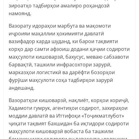
зироатҳо тадбирҳои амалиро роҳандозӣ
намоянд.
Вазорату идораҳои марбута ва мақомоти
иҷроияи маҳаллии ҳокимияти давлатӣ
вазифадор карда шуданд, ки барои тақвияти
корҳо дар самти афзоиш додани ҳаҷми содироти
маҳсулоти кишоварзӣ, бахусус, меваю сабзавоти
барвақтӣ, ташкили инфрасохтори зарурӣ,
марказҳои логистикӣ ва дарёфти бозорҳои
фурӯши маҳсулоти соҳа тадбирҳои зарурӣ
андешанд.
Вазоратҳои кишоварзӣ, нақлиёт, корҳои хориҷӣ,
Хадамоти гумрук, агентиҳои содирот, захираҳои
моддии давлатӣ ва Иттифоқи «Тоҷикматлубот»
ҷиҳати тақвият бахшидан ба иқтидори содироти
маҳсулоти кишоварзӣ вобаста ба ташкили
бемамониати содироти он тавассути «долонҳои