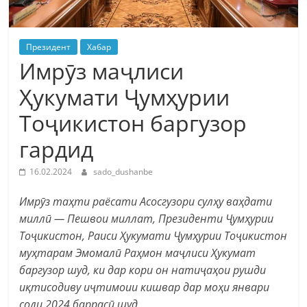
Президент
Хабар
Имрӯз маҷлиси
Ҳукумати Ҷумҳурии
Тоҷикистон баргузор
гардид
16.02.2024
sado_dushanbe
Имрӯз таҳти раёсати Асосгузори сулҳу ваҳдати
миллӣ — Пешвои миллат, Президенти Ҷумҳурии
Тоҷикистон, Раиси Ҳукумати Ҷумҳурии Тоҷикистон
муҳтарам Эмомалӣ Раҳмон маҷлиси Ҳукумат
баргузор шуд, ки дар кори он натиҷаҳои рушди
иқтисодиву иҷтимоии кишвар дар моҳи январи
соли 2024 баррасӣ шуд.