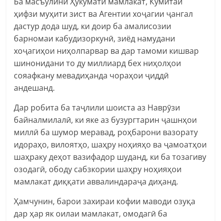
Ба масъулини Ҳукумати мамлакат, Кумитаи
ҳифзи муҳити зист ва Агентии хоҷагии ҷангал
дастур дода шуд, ки доир ба амалисозии
барномаи кабудизоркунӣ, зиёд намудани
хоҷагиҳои ниҳолпарвар ва дар тамоми кишвар
шинонидани то ду миллиард бех ниҳолҳои
сояафкану мевадиҳанда чораҳои ҷиддӣ
андешанд.
Дар робита ба таҷлили шоиста аз Наврӯзи
байналмилалӣ, ки яке аз бузургтарин ҷашнҳои
миллӣ ба шумор меравад, роҳбарони вазорату
идораҳо, вилоятҳо, шаҳру ноҳияҳо ва ҷамоатҳои
шаҳраку деҳот вазифадор шуданд, ки ба тозагиву
озодагӣ, ободу сабзкории шаҳру ноҳияҳои
мамлакат диққати аввалиндараҷа диҳанд.
Ҳамчунин, барои захираи кофии маводи озуқа
дар ҳар як оилаи мамлакат, омодагӣ ба