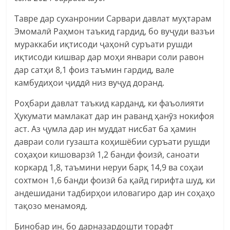
Тавре дар суханронии Сарвари давлат муҳтарам
Эмомалӣ Раҳмон таъкид гардид, бо вуҷуди вазъи
мураккаби иқтисоди ҷаҳонӣ суръати рушди
иқтисоди кишвар дар моҳи январи соли равон
дар сатҳи 8,1 фоиз таъмин гардид, вале
камбудиҳои ҷиддӣ низ вуҷуд доранд.
Роҳбари давлат таъкид карданд, ки фаъолияти
Ҳукумати мамлакат дар ин раванд ҳанӯз нокифоя
аст. Аз ҷумла дар ин муддат нисбат ба ҳамин
давраи соли гузашта коҳишёбии суръати рушди
соҳаҳои кишоварзӣ 1,2 банди фоизӣ, саноати
коркард 1,8, таъмини неруи барқ 14,9 ва соҳаи
сохтмон 1,6 банди фоизӣ ба қайд гирифта шуд, ки
андешидани тадбирҳои иловагиро дар ин соҳаҳо
тақозо менамояд.
Бинобар ин, бо дарназардошти торафт