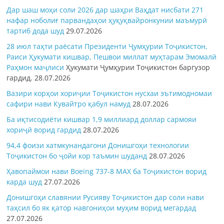
Дар шаш моҳи соли 2026 дар шаҳри Ваҳдат нисбати 271
нафар ноболиғ парвандаҳои ҳуқуқвайронкунии маъмурӣ
тартиб дода шуд
29.07.2026
28 июл таҳти раёсати Президенти Ҷумҳурии Тоҷикистон,
Раиси Ҳукумати кишвар, Пешвои миллат муҳтарам Эмомалӣ
Раҳмон
маҷлиси
Ҳукумати Ҷумҳурии Тоҷикистон баргузор
гардид.
28.07.2026
Вазири корҳои хориҷии Тоҷикистон нусхаи эътимодномаи
сафири нави Кувайтро қабул намуд
28.07.2026
Ба иқтисодиёти кишвар 1,9 миллиард доллар сармояи
хориҷӣ ворид гардид
28.07.2026
94,4 фоизи хатмкунандагони Донишгоҳи технологии
Тоҷикистон бо ҷойи кор таъмин шуданд
28.07.2026
Ҳавопаймои нави Boeing 737-8 MAX ба Тоҷикистон ворид
карда шуд
27.07.2026
Донишгоҳи славянии Русияву Тоҷикистон дар соли нави
таҳсил бо як қатор навгониҳои муҳим ворид мегардад
27.07.2026