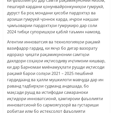
ки фаъолиятро дар самти рақамикунонии низом,
пешгирӣ кардани қонунвайронкуниҳои гумрукӣ,
дуруст ба роҳ мондани ҳисоби пардохтҳо ва
арзиши гумрукӣ ҷоннок карда, иҷрои нақшаи
ҷамъоварии пардохтҳои гумрукиро дар соли
2024 тибқи супоришҳои қаблӣ таъмин намояд.
Агентии инноватсия ва технологияҳои рақамӣ
вазифадор гардид, ки якҷо бо дигар вазорату
идораҳо ҷиҳати рақамикунонии самтҳои
дахлдори соҳаҳои иқтисодиву иҷтимоии кишвар,
ки дар Барномаи миёнамуҳлати рушди иқтисоди
рақамӣ барои солҳои 2021 – 2025 пешбинӣ
гардидаанд ва ҳалли мушкилоти мавҷуда дар ин
раванд тадбирҳои судманд андешада, бо
мақсади рушд ва истифодаи самараноки
иқтидори инноватсионӣ, ҳамгироии фаъолияти
инноватсионӣ бо сармоягузорӣ ва густариши
робитаи илм бо истеҳсолот фаъолияти