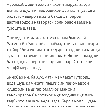
мураккабшавии вазъи ҷаҳони имрӯза зарур
дониста шуд, ки пешравиҳои дар соли гузашта
бадастомадаро таҳким бахшида, барои
дастовардҳои назарраси соли равон замина
гузошта шавад.
Президенти мамлакат муҳтарам Эмомалӣ
Раҳмон бо ёдоварӣ аз паёмадҳои ташвишовари
тағйирёбии иқлим, таъкид доштанд, ки тирамоҳи
гузашта ва зимистони имсола бебориш омад, ки
ба соҳаҳои энергетикаву кишоварзӣ таъсири
манфӣ мерасонад.
Бинобар ин, ба Ҳукумати мамлакат супориш
дода шуд, ки ҷиҳати пешгирии пайомадҳои
хушксолӣ ва дигар омилҳои манфии
таъсиррасон ба соҳаҳои иқтисодиву иҷтимоӣ
тадбирҳои амалӣ андешида, барои ноил шудан
ба нишондиҳандаҳои дурнамои рушд дар соли