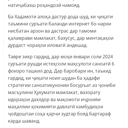
натиҷабахш роҳандозӣ намояд.
Ба Хадамоти алоқа дастур дода шуд, ки ҷиҳати
таъмини суръати баланди интернет бо нархи
нисбатан арзон ва дастрас дар тамоми
қаламрави мамлакат, бахусус, дар минтақаҳои
дурдаст чораҳои иловагӣ андешад.
Тавре зикр гардид, дар моҳи январи соли 2024
суръати рушди истеҳсоли маҳсулоти саноатӣ 6
фоизро ташкил дод. Дар баробари ин, таъкид
гардид, ки ҷиҳати ноил шудан ба ҳадафи
стратегии саноатикунонии босуръат аз ҷониби
масъулини Ҳукумати мамлакат, вазорату
идораҳои дахлдор ва мақомоти иҷроияи
маҳаллии ҳокимияти давлатӣ камбудиҳои
ҷойдоштаи соҳа ҳарчи зудтар бояд бартараф
карда шаванд.