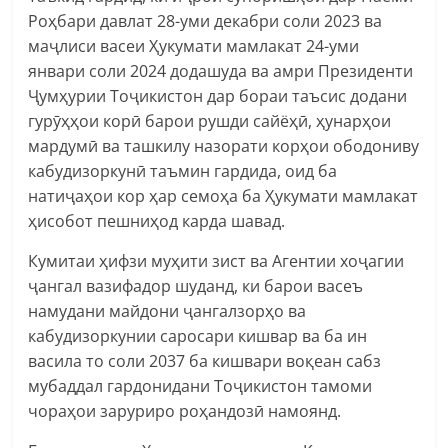
Роҳбари давлат 28-уми декабри соли 2023 ва
маҷлиси васеи Ҳукумати мамлакат 24-уми
январи соли 2024 додашуда ва амри Президенти
Ҷумҳурии Тоҷикистон дар бораи таъсис додани
гурӯҳҳои корӣ барои рушди сайёҳӣ, ҳунарҳои
мардумӣ ва ташкилу назорати корҳои ободониву
кабудизоркунӣ таъмин гардида, оид ба
натиҷаҳои кор ҳар семоҳа ба Ҳукумати мамлакат
ҳисобот пешниҳод карда шавад.
Кумитаи ҳифзи муҳити зист ва Агентии хоҷагии
ҷангал вазифадор шуданд, ки барои васеъ
намудани майдони ҷангалзорҳо ва
кабудизоркунии саросари кишвар ва ба ин
васила то соли 2037 ба кишвари воқеан сабз
мубаддал гардонидани Тоҷикистон тамоми
чораҳои заруриро роҳандозӣ намоянд.