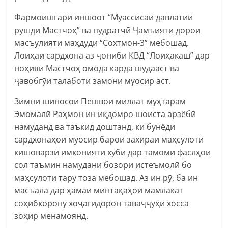
Фармоишгари иншоот “Муассисаи давлатии
рушди Мастчоҳ” ва пудратчӣ Ҷамъияти дорои
масъулияти маҳдуди “Сохтмон-3” мебошад.
Лоиҳаи сардхона аз ҷониби КВД “Лоиҳакаш” дар
ноҳияи Мастчоҳ омода карда шудааст ва
ҷавобгӯи талаботи замони муосир аст.
Зимни шиносоӣ Пешвои миллат муҳтарам
Эмомалӣ Раҳмон ин иқдомро шоиста арзёбӣ
намуданд ва таъкид доштанд, ки бунёди
сардхонаҳои муосир барои захираи маҳсулоти
кишоварзӣ имконияти хуби дар тамоми фаслҳои
сол таъмин намудани бозори истеъмолӣ бо
маҳсулоти тару тоза мебошад. Аз ин рӯ, ба ин
масъала дар ҳамаи минтақаҳои мамлакат
соҳибкорону хоҷагидорон таваҷҷуҳи хосса
зоҳир менамоянд.