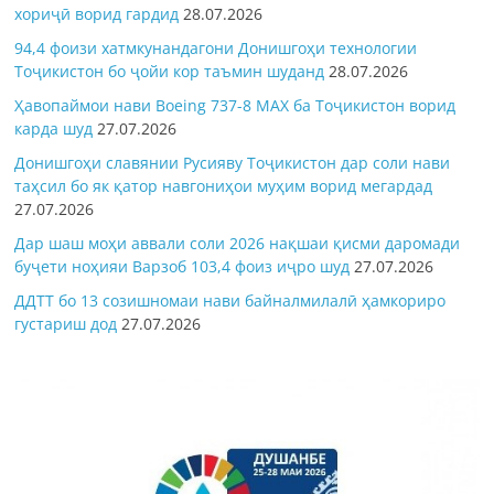
хориҷӣ ворид гардид
28.07.2026
94,4 фоизи хатмкунандагони Донишгоҳи технологии
Тоҷикистон бо ҷойи кор таъмин шуданд
28.07.2026
Ҳавопаймои нави Boeing 737-8 MAX ба Тоҷикистон ворид
карда шуд
27.07.2026
Донишгоҳи славянии Русияву Тоҷикистон дар соли нави
таҳсил бо як қатор навгониҳои муҳим ворид мегардад
27.07.2026
Дар шаш моҳи аввали соли 2026 нақшаи қисми даромади
буҷети ноҳияи Варзоб 103,4 фоиз иҷро шуд
27.07.2026
ДДТТ бо 13 созишномаи нави байналмилалӣ ҳамкориро
густариш дод
27.07.2026