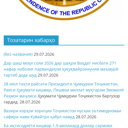
Тозатарин хабарҳо
(без названия)
29.07.2026
Дар шаш моҳи соли 2026 дар шаҳри Ваҳдат нисбати 271
нафар ноболиғ парвандаҳои ҳуқуқвайронкунии маъмурӣ
тартиб дода шуд
29.07.2026
28 июл таҳти раёсати Президенти Ҷумҳурии Тоҷикистон,
Раиси Ҳукумати кишвар, Пешвои миллат муҳтарам Эмомалӣ
Раҳмон
маҷлиси
Ҳукумати Ҷумҳурии Тоҷикистон баргузор
гардид.
28.07.2026
Вазири корҳои хориҷии Тоҷикистон нусхаи эътимодномаи
сафири нави Кувайтро қабул намуд
28.07.2026
Ба иқтисодиёти кишвар 1,9 миллиард доллар сармояи