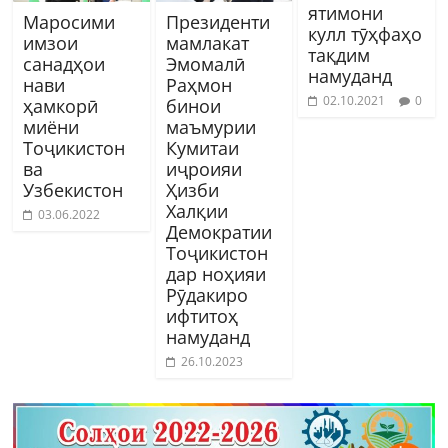
ятимони
Маросими
Президенти
кулл тӯҳфаҳо
имзои
мамлакат
тақдим
санадҳои
Эмомалӣ
намуданд
нави
Раҳмон
02.10.2021
0
ҳамкорӣ
бинои
миёни
маъмурии
Тоҷикистон
Кумитаи
ва
иҷроияи
Узбекистон
Ҳизби
Халқии
03.06.2022
Демократии
Тоҷикистон
дар ноҳияи
Рӯдакиро
ифтитоҳ
намуданд
26.10.2023