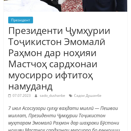
Президент
Президенти Ҷумҳурии
Тоҷикистон Эмомалӣ
Раҳмон дар ноҳияи
Мастчоҳ сардхонаи
муосирро ифтитоҳ
намуданд
07.07.2023
sado_dushanbe
Садои Душанбе
7 июл Асосгузори сулҳу ваҳдати миллӣ — Пешвои
миллат, Президенти Ҷумҳурии Тоҷикистон
муҳтарам Эмомалӣ Раҳмон дар шаҳраки Бӯстони
ноҳияи Мастчоҳ сардхонаи муосирро бо ғунҷоиши