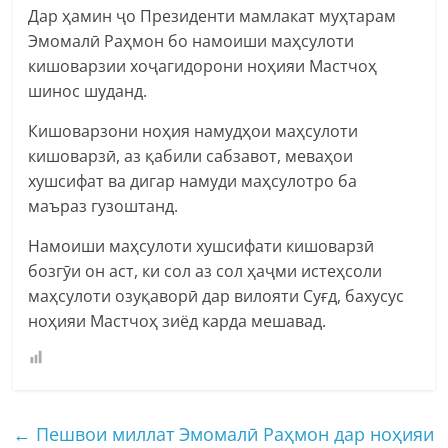
Дар ҳамин ҷо Президенти мамлакат муҳтарам
Эмомалӣ Раҳмон бо намоиши маҳсулоти
кишоварзии хоҷагидорони ноҳияи Мастчоҳ
шинос шуданд.
Кишоварзони ноҳия намудҳои маҳсулоти
кишоварзӣ, аз қабили сабзавот, меваҳои
хушсифат ва дигар намуди маҳсулотро ба
маъраз гузоштанд.
Намоиши маҳсулоти хушсифати кишоварзӣ
бозгӯи он аст, ки сол аз сол ҳаҷми истеҳсоли
маҳсулоти озуқаворӣ дар вилояти Суғд, бахусус
ноҳияи Мастчоҳ зиёд карда мешавад.
←
Пешвои миллат Эмомалӣ Раҳмон дар ноҳияи