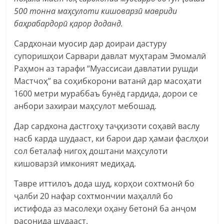
500 тонна маҳсулоти кишоварзӣ мавриди
баҳрабардорӣ қарор доданд.
Сардхонаи муосир дар доираи дастуру
супоришҳои Сарвари давлат муҳтарам Эмомалӣ
Раҳмон аз тарафи “Муассисаи давлатии рушди
Мастчоҳ” ва соҳибкорони ватанӣ дар масоҳати
1600 метри мураббаъ бунёд гардида, дорои се
анбори захираи маҳсулот мебошад.
Дар сардхона дастгоҳу таҷҳизоти соҳавӣ васлу
насб карда шудааст, ки барои дар ҳамаи фаслҳои
сол беталаф нигоҳ доштани маҳсулоти
кишоварзӣ имконият медиҳад.
Тавре иттилоъ дода шуд, корҳои сохтмонӣ бо
ҷалби 20 нафар сохтмончии маҳаллӣ бо
истифода аз масолеҳи оҳану бетонӣ ба анҷом
расонида шудааст.