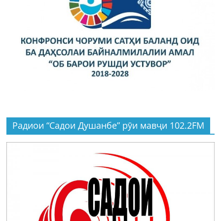
Радиои “Садои Душанбе” рӯи мавҷи 102.2FM