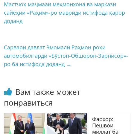
Мастчоҳ маҷмааи меҳмонхона ва маркази
сайёҳии «Раҳим»-ро мавриди истифода қарор
доданд
Сарвари давлат Эмомалӣ Раҳмон роҳи
автомобилгарди «Бӯстон-Обшорон-Зарнисор»-
ро ба истифода доданд
→
Вам также может
понравиться
Фархор:
Пешвои
миллат ба