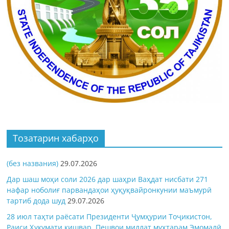
Тозатарин хабарҳо
(без названия)
29.07.2026
Дар шаш моҳи соли 2026 дар шаҳри Ваҳдат нисбати 271
нафар ноболиғ парвандаҳои ҳуқуқвайронкунии маъмурӣ
тартиб дода шуд
29.07.2026
28 июл таҳти раёсати Президенти Ҷумҳурии Тоҷикистон,
Раиси Ҳукумати кишвар, Пешвои миллат муҳтарам Эмомалӣ