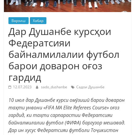
Варзиш
Хабар
Дар Душанбе курсҳои
Федератсияи
байналмилалии футбол
барои доварон оғоз
гардид
12.07.2023
sado_dushanbe
Садои Душанбе
10 июл дар Душанбе курси омӯзишӣ барои доварон
таҳти унвони «FIFA MA Elite Referees Course» оғоз
гардид, ки таҳти сарпарастии Федератсияи
байналмилалии футбол (ФИФА) баргузор мешавад.
Дар ин хусус Федератсияи футболи Тоҷикистон