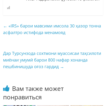
←
«IRS» барои мавсими имсола 30 ҳазор тонна
асфалтро истифода менамояд
Дар Турсунзода сохтмони муассисаи таҳсилоти
миёнаи умумӣ барои 800 нафар хонанда
пешбинишуда оғоз гардид
→
Вам также может
понравиться