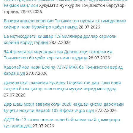
Раҳмон
маҷлиси
Ҳукумати Ҷумҳурии Тоҷикистон баргузор
гардид.
28.07.2026
Вазири корҳои хориҷии Тоҷикистон нусхаи эътимодномаи
сафири нави Кувайтро қабул намуд
28.07.2026
Ба иқтисодиёти кишвар 1,9 миллиард доллар сармояи
хориҷӣ ворид гардид
28.07.2026
94,4 фоизи хатмкунандагони Донишгоҳи технологии
Тоҷикистон бо ҷойи кор таъмин шуданд
28.07.2026
Ҳавопаймои нави Boeing 737-8 MAX ба Тоҷикистон ворид
карда шуд
27.07.2026
Донишгоҳи славянии Русияву Тоҷикистон дар соли нави
таҳсил бо як қатор навгониҳои муҳим ворид мегардад
27.07.2026
Дар шаш моҳи аввали соли 2026 нақшаи қисми даромади
буҷети ноҳияи Варзоб 103,4 фоиз иҷро шуд
27.07.2026
ДДТТ бо 13 созишномаи нави байналмилалӣ ҳамкориро
густариш дод
27.07.2026