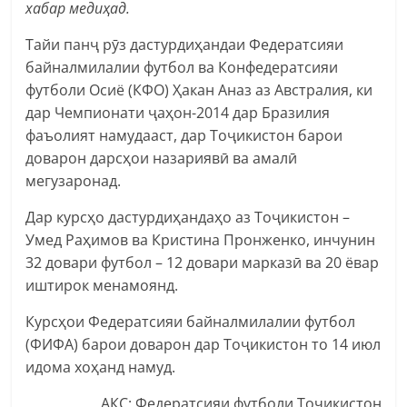
хабар медиҳад.
Тайи панҷ рӯз дастурдиҳандаи Федератсияи
байналмилалии футбол ва Конфедератсияи
футболи Осиё (КФО) Ҳакан Аназ аз Австралия, ки
дар Чемпионати ҷаҳон-2014 дар Бразилия
фаъолият намудааст, дар Тоҷикистон барои
доварон дарсҳои назариявӣ ва амалӣ
мегузаронад.
Дар курсҳо дастурдиҳандаҳо аз Тоҷикистон –
Умед Раҳимов ва Кристина Пронженко, инчунин
32 довари футбол – 12 довари марказӣ ва 20 ёвар
иштирок менамоянд.
Курсҳои Федератсияи байналмилалии футбол
(ФИФА) барои доварон дар Тоҷикистон то 14 июл
идома хоҳанд намуд.
АКС: Федератсияи футболи Тоҷикистон