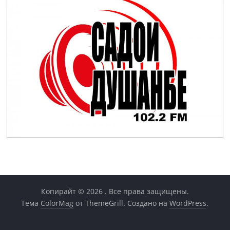
Копирайт © 2026
. Все права защищены.
Тема
ColorMag
от ThemeGrill. Создано на
WordPress
.