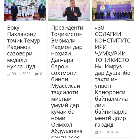
Боку:
Президенти
«30-
Паҳлавони
Тоҷикистон
СОЛАГИИ
тоҷик Темур
Эмомалӣ
КОНСТИТУТС
Раҳимов
Раҳмон дар
ИЯИ
сазовори
ноҳияи
ҶУМҲУРИИ
медали
Данғара
ТОҶИКИСТО
нуқра шуд
барои
Н». Имрӯз
сохтмони
дар Душанбе
09.11.2021
0
бинои
таҳти ин
Муассисаи
унвон
таҳсилоти
Конфронси
миёнаи
байналмила
умумӣ дар
лии
кӯчаи ба
байнипарла
номи
ментӣ доир
Оимхол
гардид
Абдуллоева
11.10.2024
санги асос