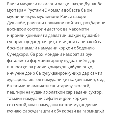
Раиси маҷлиси вакилони халқи шаҳри Душанбе
муҳтарам Рустами Эмомалӣ вобаста ба он
муовини якум, муовинони Раиси шаҳри
Душанбе, раисони ноҳияҳои пойтахт, роҳбарони
воҳидҳои сохтории дастгоҳ ва мақомоти
иҷроияи ҳокимияти давлатии шаҳри Душанбе
супориш доданд, ки ҷиҳати иҷрои саривақтӣ ва
босифат амалӣ намудани корҳои ободонию
бунёдкорӣ, ба роҳ мондани назорат аз рўи
фаъолияти фармоишгарону пудратчиён дар
иншоотҳо ва риояи қоидаҳои қабули онҳо,
инчунин доир ба ҳуқуқвайронкуниҳо дар самти
худсарона ишғол намудани қитъаҳои замин, оид
ба таъмини амнияти санитариву экологӣ,
пешгирӣ намудани ҳолатҳои сар задани сӯхтор,
таъмин намудани сифати иҷрои корҳои
сохтмонӣ, иваз намудани хатҳои муҳандисии
куҳнаю фарсудагаштаи обу корезӣ ва гармидиҳӣ