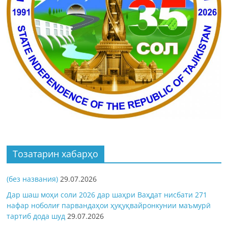
Тозатарин хабарҳо
(без названия)
29.07.2026
Дар шаш моҳи соли 2026 дар шаҳри Ваҳдат нисбати 271
нафар ноболиғ парвандаҳои ҳуқуқвайронкунии маъмурӣ
тартиб дода шуд
29.07.2026