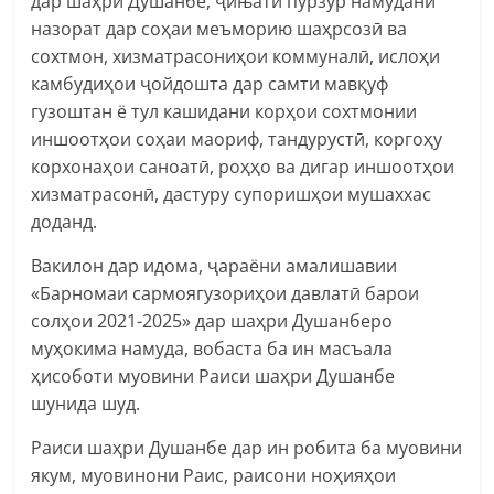
дар шаҳри Душанбе, ҷињати пурзўр намудани
назорат дар соҳаи меъморию шаҳрсозӣ ва
сохтмон, хизматрасониҳои коммуналӣ, ислоҳи
камбудиҳои ҷойдошта дар самти мавқуф
гузоштан ё тул кашидани корҳои сохтмонии
иншоотҳои соҳаи маориф, тандурустӣ, коргоҳу
корхонаҳои саноатӣ, роҳҳо ва дигар иншоотҳои
хизматрасонӣ, дастуру супоришҳои мушаххас
доданд.
Вакилон дар идома, ҷараёни амалишавии
«Барномаи сармоягузориҳои давлатӣ барои
солҳои 2021-2025» дар шаҳри Душанберо
муҳокима намуда, вобаста ба ин масъала
ҳисоботи муовини Раиси шаҳри Душанбе
шунида шуд.
Раиси шаҳри Душанбе дар ин робита ба муовини
якум, муовинони Раис, раисони ноҳияҳои