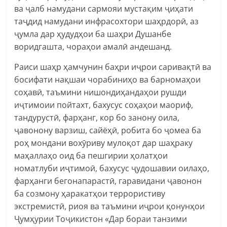
ва ҷалб намудани сармояи мустақим ҷиҳати
таҷдид намудани инфрасохтори шаҳрдорӣ, аз
ҷумла дар ҳудудҳои ба шаҳри Душанбе
воридгашта, чораҳои амалӣ андешанд.
Раиси шаҳр ҳамчунин баҳри иҷрои саривақтӣ ва
босифати нақшаи чорабиниҳо ва барномаҳои
соҳавӣ, таъмини нишондиҳандаҳои рушди
иҷтимоии пойтахт, бахусус соҳаҳои маориф,
тандурустӣ, фарҳанг, кор бо занону оила,
ҷавонону варзиш, сайёҳӣ, робита бо ҷомеа ба
роҳ мондани вохӯриву мулоқот дар шаҳраку
маҳаллаҳо оид ба пешгирии ҳолатҳои
номатлуби иҷтимоӣ, бахусус ҷудошавии оилаҳо,
фарҳанги бегонапарастӣ, гаравидани ҷавонон
ба созмону ҳаракатҳои террористиву
экстремистӣ, риоя ва таъмини иҷрои қонунҳои
Ҷумҳурии Тоҷикистон «Дар бораи танзими