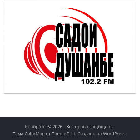
Копирайт © 2026
. Все права защищены.
Тема
ColorMag
от ThemeGrill. Создано на
WordPress
.