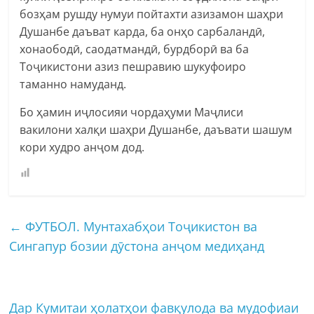
бозҳам рушду нумуи пойтахти азизамон шаҳри
Душанбе даъват карда, ба онҳо сарбаландӣ,
хонаободӣ, саодатмандӣ, бурдборӣ ва ба
Тоҷикистони азиз пешравию шукуфоиро
таманно намуданд.
Бо ҳамин иҷлосияи чордаҳуми Маҷлиси
вакилони халқи шаҳри Душанбе, даъвати шашум
кори худро анҷом дод.
←
ФУТБОЛ. Мунтахабҳои Тоҷикистон ва
Сингапур бозии дӯстона анҷом медиҳанд
Дар Кумитаи ҳолатҳои фавқулода ва мудофиаи