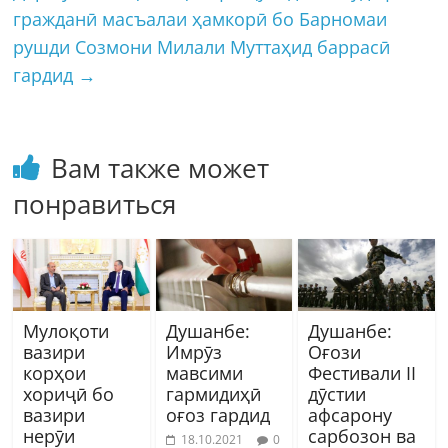
гражданӣ масъалаи ҳамкорӣ бо Барномаи
рушди Созмони Милали Муттаҳид баррасӣ
гардид
→
Вам также может
понравиться
Мулоқоти
Душанбе:
Душанбе:
вазири
Имрӯз
Оғози
корҳои
мавсими
Фестивали II
хориҷӣ бо
гармидиҳӣ
дӯстии
вазири
оғоз гардид
афсарону
нерӯи
сарбозон ва
18.10.2021
0