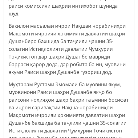
раиси комиссияи шаҳрии интихобот шунида
шуд.
Вакилон масъалаи иҷрои Нақшаи чорабиниҳои
Мақомоти иҷроияи ҳокимияти давлатии шаҳри
Душанберо бахшида ба таҷлили ҷашни 35-
солагии Истиқлолияти давлатии Ҷумҳурии
Тоҷикистон дар шаҳри Душанбе мавриди
баррасӣ қарор дода, дар робита ба ин, муовини
якуми Раиси шаҳри Душанбе гузориш дод.
Муҳтарам Рустами Эмомалӣ ба муовини якум,
муовинони Раиси шаҳри Душанбе якҷо бо
раисони ноҳияҳои шаҳр баҳри таъмини босифат
ва иҷрои саривақтии Нақша-чорабиниҳои
Мақомоти иҷроияи ҳокимияти давлатии шаҳри
Душанбе бахшида ба таҷлили ҷашни 35-солагии
Истиқлолияти давлатии Ҷумҳурии Тоҷикистон