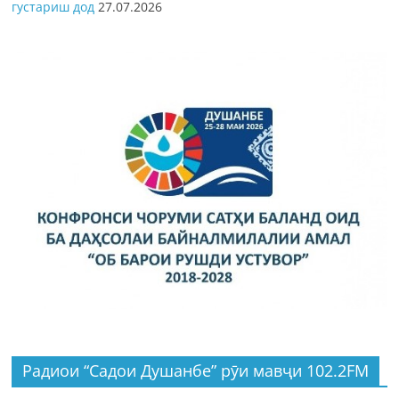
густариш дод
27.07.2026
Радиои “Садои Душанбе” рӯи мавҷи 102.2FM