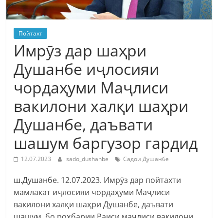
Пойтахт
Имрӯз дар шаҳри
Душанбе иҷлосияи
чордаҳуми Маҷлиси
вакилони халқи шаҳри
Душанбе, даъвати
шашум баргузор гардид
12.07.2023
sado_dushanbe
Садои Душанбе
ш.Душанбе. 12.07.2023. Имрӯз дар пойтахти
мамлакат иҷлосияи чордаҳуми Маҷлиси
вакилони халқи шаҳри Душанбе, даъвати
шашум, бо роҳбарии Раиси маҷлиси вакилони