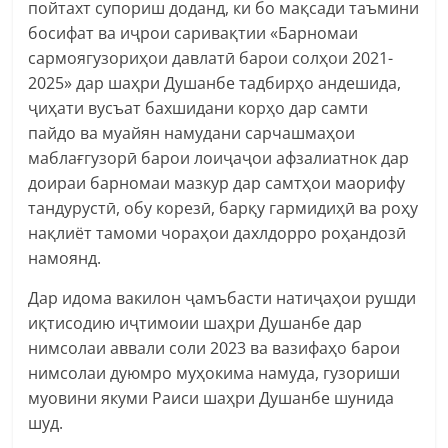
пойтахт супориш доданд, ки бо мақсади таъмини
босифат ва иҷрои саривақтии «Барномаи
сармоягузориҳои давлатӣ барои солҳои 2021-
2025» дар шаҳри Душанбе тадбирҳо андешида,
ҷиҳати вусъат бахшидани корҳо дар самти
пайдо ва муайян намудани сарчашмаҳои
маблағгузорӣ барои лоиҷаҷои афзалиатнок дар
доираи барномаи мазкур дар самтҳои маорифу
тандурустӣ, обу корезӣ, барқу гармидиҳӣ ва роҳу
нақлиёт тамоми чораҳои дахлдорро роҳандозӣ
намоянд.
Дар идома вакилон ҷамъбасти натиҷаҳои рушди
иқтисодию иҷтимоии шаҳри Душанбе дар
нимсолаи аввали соли 2023 ва вазифаҳо барои
нимсолаи дуюмро муҳокима намуда, гузориши
муовини якуми Раиси шаҳри Душанбе шунида
шуд.