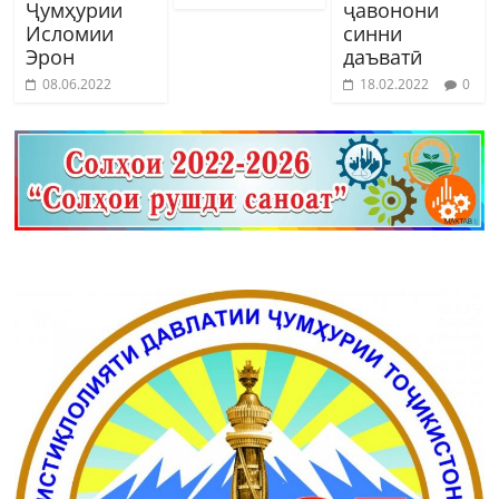
Ҷумҳурии
ҷавонони
Исломии
синни
Эрон
даъватӣ
08.06.2022
18.02.2022
0