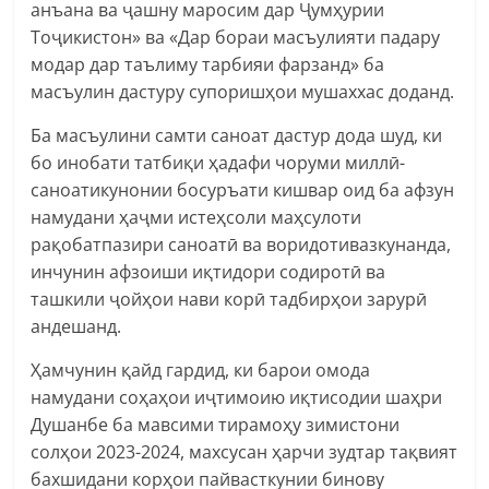
анъана ва ҷашну маросим дар Ҷумҳурии
Тоҷикистон» ва «Дар бораи масъулияти падару
модар дар таълиму тарбияи фарзанд» ба
масъулин дастуру супоришҳои мушаххас доданд.
Ба масъулини самти саноат дастур дода шуд, ки
бо инобати татбиқи ҳадафи чоруми миллӣ-
саноатикунонии босуръати кишвар оид ба афзун
намудани ҳаҷми истеҳсоли маҳсулоти
рақобатпазири саноатӣ ва воридотивазкунанда,
инчунин афзоиши иқтидори содиротӣ ва
ташкили ҷойҳои нави корӣ тадбирҳои зарурӣ
андешанд.
Ҳамчунин қайд гардид, ки барои омода
намудани соҳаҳои иҷтимоию иқтисодии шаҳри
Душанбе ба мавсими тирамоҳу зимистони
солҳои 2023-2024, махсусан ҳарчи зудтар тақвият
бахшидани корҳои пайвасткунии бинову