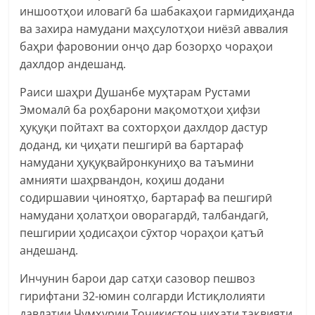
иншоотҳои иловагӣ ба шабакаҳои гармидиҳанда
ва захира намудани маҳсулотҳои ниёзӣ аввалия
баҳри фаровонии онҷо дар бозорҳо чораҳои
дахлдор андешанд.
Раиси шаҳри Душанбе муҳтарам Рустами
Эмомалӣ ба роҳбарони мақомотҳои ҳифзи
ҳуқуқи пойтахт ва сохторҳои дахлдор дастур
доданд, ки ҷиҳати пешгирӣ ва бартараф
намудани ҳуқуқвайронкуниҳо ва таъмини
амнияти шаҳрвандон, коҳиш додани
содиршавии ҷиноятҳо, бартараф ва пешгирӣ
намудани ҳолатҳои оворагардӣ, талбандагӣ,
пешгирии ҳодисаҳои сӯхтор чораҳои қатъӣ
андешанд.
Инчунин барои дар сатҳи сазовор пешвоз
гирифтани 32-юмин солгарди Истиқлолияти
давлатии Ҷумҳурии Тоҷикистон ҷиҳати тақвияти