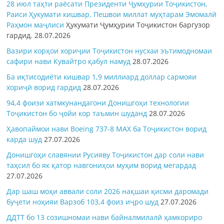
28 июл таҳти раёсати Президенти Ҷумҳурии Тоҷикистон,
Раиси Ҳукумати кишвар, Пешвои миллат муҳтарам Эмомалӣ
Раҳмон
маҷлиси
Ҳукумати Ҷумҳурии Тоҷикистон баргузор
гардид.
28.07.2026
Вазири корҳои хориҷии Тоҷикистон нусхаи эътимодномаи
сафири нави Кувайтро қабул намуд
28.07.2026
Ба иқтисодиёти кишвар 1,9 миллиард доллар сармояи
хориҷӣ ворид гардид
28.07.2026
94,4 фоизи хатмкунандагони Донишгоҳи технологии
Тоҷикистон бо ҷойи кор таъмин шуданд
28.07.2026
Ҳавопаймои нави Boeing 737-8 MAX ба Тоҷикистон ворид
карда шуд
27.07.2026
Донишгоҳи славянии Русияву Тоҷикистон дар соли нави
таҳсил бо як қатор навгониҳои муҳим ворид мегардад
27.07.2026
Дар шаш моҳи аввали соли 2026 нақшаи қисми даромади
буҷети ноҳияи Варзоб 103,4 фоиз иҷро шуд
27.07.2026
ДДТТ бо 13 созишномаи нави байналмилалӣ ҳамкориро