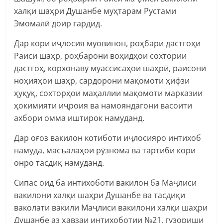
халқи шаҳри Душанбе муҳтарам Рустами
Эмомалӣ доир гардид.
Дар кори иҷлосия муовинон, роҳбари дастгоҳи
Раиси шаҳр, роҳбарони воҳидҳои сохтории
дастгоҳ, корхонаву муассисаҳои шаҳрӣ, раисони
ноҳияҳои шаҳр, сардорони мақомоти ҳифзи
ҳуқуқ, сохторҳои
маҳаллии мақомоти марказии
ҳокимияти иҷроия ва намояндагони васоити
ахбори омма иштирок намуданд.
Дар оғоз вакилон котиботи иҷлосияро интихоб
намуда, масъалаҳои рӯзнома ва тартиби кори
онро тасдиқ намуданд.
Сипас оид ба интихоботи вакилон ба Маҷлиси
вакилони халқи шаҳри Душанбе ва тасдиқи
ваколати вакили Маҷлиси вакилони халқи шаҳри
Душанбе аз ҳавзаи интихоботии №21, гузориши