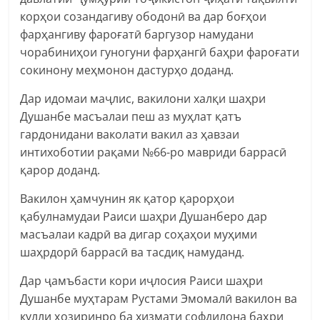
корҳои созандагиву ободонӣ ва дар боғҳои
фарҳангиву фароғатӣ баргузор намудани
чорабиниҳои гуногуни фарҳангӣ баҳри фароғати
сокинону меҳмонон дастурҳо доданд.
Дар идомаи маҷлис, вакилони халқи шаҳри
Душанбе масъалаи пеш аз муҳлат қатъ
гардонидани ваколати вакил аз ҳавзаи
интихоботии рақами №66-ро мавриди баррасӣ
қарор доданд.
Вакилон ҳамчунин як қатор қарорҳои
қабулнамудаи Раиси шаҳри Душанберо дар
масъалаи кадрӣ ва дигар соҳаҳои муҳими
шаҳрдорӣ баррасӣ ва тасдиқ намуданд.
Дар ҷамъбасти кори иҷлосия Раиси шаҳри
Душанбе муҳтарам Рустами Эмомалӣ вакилон ва
кулли ҳозиринро ба хизмати софдилона баҳри