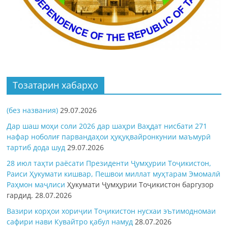
Тозатарин хабарҳо
(без названия)
29.07.2026
Дар шаш моҳи соли 2026 дар шаҳри Ваҳдат нисбати 271
нафар ноболиғ парвандаҳои ҳуқуқвайронкунии маъмурӣ
тартиб дода шуд
29.07.2026
28 июл таҳти раёсати Президенти Ҷумҳурии Тоҷикистон,
Раиси Ҳукумати кишвар, Пешвои миллат муҳтарам Эмомалӣ
Раҳмон
маҷлиси
Ҳукумати Ҷумҳурии Тоҷикистон баргузор
гардид.
28.07.2026
Вазири корҳои хориҷии Тоҷикистон нусхаи эътимодномаи
сафири нави Кувайтро қабул намуд
28.07.2026