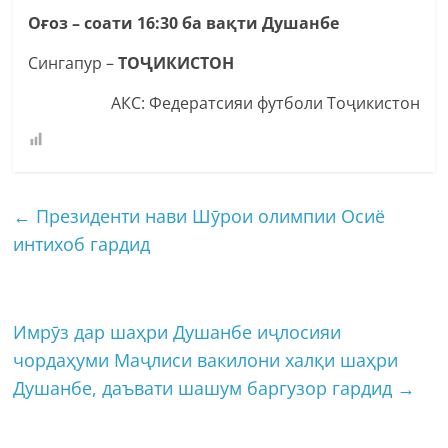
Оғоз – соати 16:30 ба вақти Душанбе
Сингапур –
ТОҶИКИСТОН
АКС: Федератсияи футболи Тоҷикистон
←
Президенти нави Шӯрои олимпии Осиё
интихоб гардид
Имрӯз дар шаҳри Душанбе иҷлосияи
чордаҳуми Маҷлиси вакилони халқи шаҳри
Душанбе, даъвати шашум баргузор гардид
→