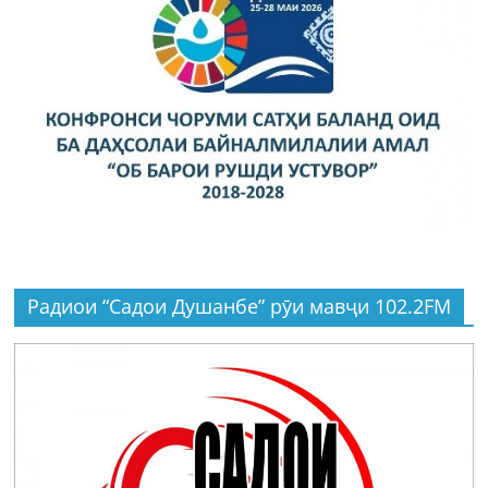
Радиои “Садои Душанбе” рӯи мавҷи 102.2FM