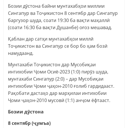
Бозии дӯстона байни мунтахабҳои миллии
Сингапур ва Тоҷикистон 8 сентябр дар Сингапур
баргузор шуда, соати 19:30 ба вақти маҳаллӣ
(соати 16:30 ба вақти Душанбе) оғоз мешавад.
Қаблан дар сатҳи мунтахабҳои миллӣ
Тоҷикистон ва Сингапур се бор бо ҳам бозӣ
намудаанд.
Мунтахаби Тоҷикистон дар Мусобиқаи
интихобии Ҷоми Осиё-2023 (1:0) пирӯз шуда,
мунтахаби Сингапур (2:0) – дар Мусобиқаи
интихобии Ҷоми ҷаҳон-2010 ғолиб гардидааст.
Рақобати дастаҳо дар марҳилаи интихобии
Ҷоми ҷаҳон-2010 мусовӣ (1:1) анҷом ёфтааст.
Бозии дӯстона
8 сентябр (ҷумъа)