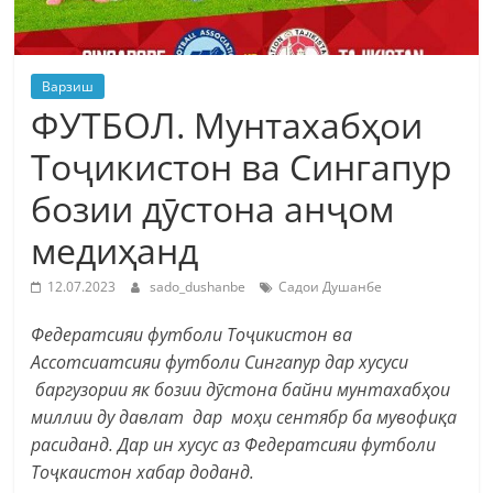
Варзиш
ФУТБОЛ. Мунтахабҳои
Тоҷикистон ва Сингапур
бозии дӯстона анҷом
медиҳанд
12.07.2023
sado_dushanbe
Садои Душанбе
Федератсияи футболи Тоҷикистон ва
Ассотсиатсияи футболи Сингапур дар хусуси
баргузории як бозии дӯстона байни мунтахабҳои
миллии ду давлат дар моҳи сентябр ба мувофиқа
расиданд. Дар ин хусус аз Федератсияи футболи
Тоҷкаистон хабар доданд.