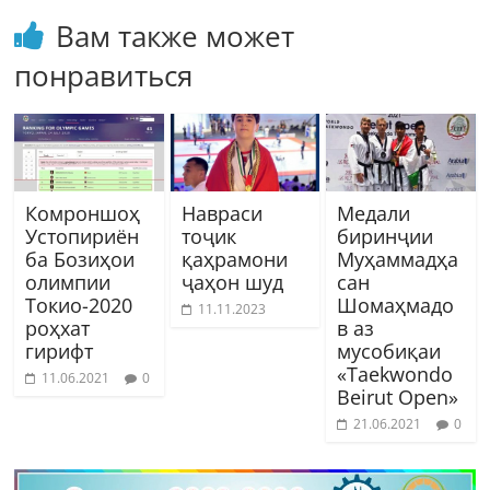
Вам также может
понравиться
Комроншоҳ
Навраси
Медали
Устопириён
тоҷик
биринҷии
ба Бозиҳои
қаҳрамони
Муҳаммадҳа
олимпии
ҷаҳон шуд
сан
Токио-2020
Шомаҳмадо
11.11.2023
роҳхат
в аз
гирифт
мусобиқаи
«Taekwondo
11.06.2021
0
Beirut Open»
21.06.2021
0