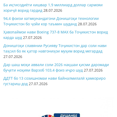
Ба иқтисодиёти кишвар 1,9 миллиард доллар сармояи
хориҷӣ ворид гардид
28.07.2026
94,4 фоизи хатмкунандагони Донишгоҳи технологии
Тоҷикистон бо ҷойи кор таъмин шуданд
28.07.2026
Ҳавопаймои нави Boeing 737-8 MAX ба Тоҷикистон ворид
карда шуд
27.07.2026
Донишгоҳи славянии Русияву Тоҷикистон дар соли нави
таҳсил бо як қатор навгониҳои муҳим ворид мегардад
27.07.2026
Дар шаш моҳи аввали соли 2026 нақшаи қисми даромади
буҷети ноҳияи Варзоб 103,4 фоиз иҷро шуд
27.07.2026
ДДТТ бо 13 созишномаи нави байналмилалӣ ҳамкориро
густариш дод
27.07.2026