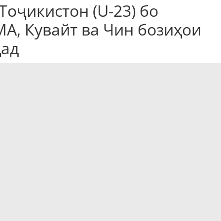
оҷикистон (U-23) бо
А, Кувайт ва Чин бозиҳои
ҳад
U-23) таҳти роҳбарии Мубин Эргашев моҳи ноябр
ки ҳадафи он омодагӣ ба қисми ниҳоии Ҷоми Осиё-2024
 карда, онҷо бо ҳамсолони худ аз АМА (14 ноябр) ва
ом медиҳад. Сипас тими Мубин Эргашев барои
олимпии Чин ба шаҳри Сзинтсян парвоз мекунад. Ин
ванд.
Тоҷикистон (U-23) рақибони худро дар Ҷоми Осиё-2024
муайян менамояд. Марҳилаи ниҳоии Ҷоми Осиё аз 15
р мешавад.