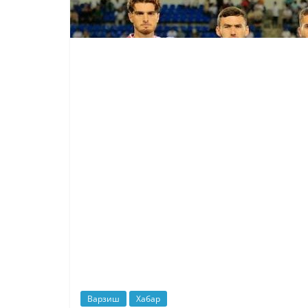
Варзиш
Хабар