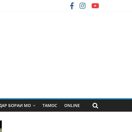
ДАР БОРАИ МО
ТАМОС
ONLINE