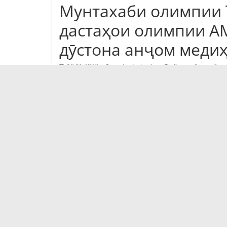
Мунтахаби олимпии Т
дастаҳои олимпии АМ
дӯстона анҷом меди
10.11.2023
sado_dushanbe
Садои Душанбе
Дастаи мунтахаби олимпии Тоҷикистон (
чаҳор бозии дӯстона баргузор мекунад, 
мебошад.
11 ноябр тими олимпии мо ба Дубай сафар
Кувайт (17 ноябр) ду бозии дӯстона анҷ
баргузории вохӯриҳои санҷишӣ бо тими 
рақобатҳо 19 ва 22 ноябр баргузор меша
Қобили зикр аст, ки мунтахаби олимпии 
рӯзи 23 ноябр дар маросими қуръакашӣ 
апрел то 3 майи соли 2024 дар Қатар дои