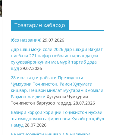
Тозатарин хабарҳо
(без названия)
29.07.2026
Дар шаш моҳи соли 2026 дар шаҳри Ваҳдат
нисбати 271 нафар ноболиғ парвандаҳои
ҳуқуқвайронкунии маъмурӣ тартиб дода
шуд
29.07.2026
28 июл таҳти раёсати Президенти
Ҷумҳурии Тоҷикистон, Раиси Ҳукумати
кишвар, Пешвои миллат муҳтарам Эмомалӣ
Раҳмон
маҷлиси
Ҳукумати Ҷумҳурии
Тоҷикистон баргузор гардид.
28.07.2026
Вазири корҳои хориҷии Тоҷикистон нусхаи