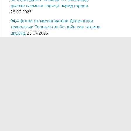
эътимодномаи сафири нави Кувайтро қабул
намуд
28.07.2026
Ба иқтисодиёти кишвар 1,9 миллиард
доллар сармояи хориҷӣ ворид гардид
28.07.2026
94,4 фоизи хатмкунандагони Донишгоҳи
технологии Тоҷикистон бо ҷойи кор таъмин
шуданд
28.07.2026
Ҳавопаймои нави Boeing 737-8 MAX ба
Тоҷикистон ворид карда шуд
27.07.2026
Донишгоҳи славянии Русияву Тоҷикистон
дар соли нави таҳсил бо як қатор
навгониҳои муҳим ворид мегардад
27.07.2026
Дар шаш моҳи аввали соли 2026 нақшаи
қисми даромади буҷети ноҳияи Варзоб
103,4 фоиз иҷро шуд
27.07.2026
ДДТТ бо 13 созишномаи нави