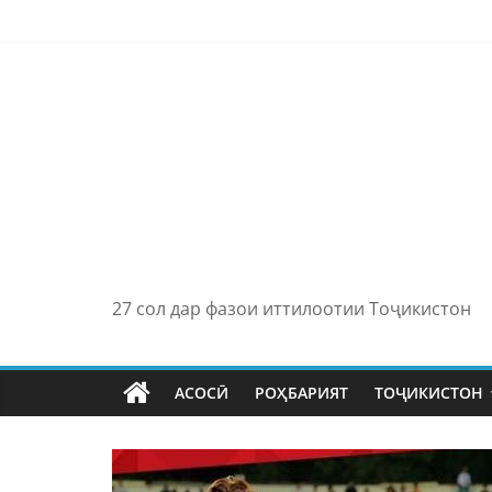
Skip
to
content
27 сол дар фазои иттилоотии Тоҷикистон
АСОСӢ
РОҲБАРИЯТ
ТОҶИКИСТОН