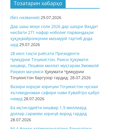
Тозатарин хабарҳо
(без названия)
29.07.2026
Дар шаш моҳи соли 2026 дар шаҳри Ваҳдат
нисбати 271 нафар ноболиғ парвандаҳои
ҳуқуқвайронкунии маъмурӣ тартиб дода
шуд
29.07.2026
28 июл таҳти раёсати Президенти
Ҷумҳурии Тоҷикистон, Раиси Ҳукумати
кишвар, Пешвои миллат муҳтарам Эмомалӣ
Раҳмон
маҷлиси
Ҳукумати Ҷумҳурии
Тоҷикистон баргузор гардид.
28.07.2026
Вазири корҳои хориҷии Тоҷикистон нусхаи
эътимодномаи сафири нави Кувайтро қабул
намуд
28.07.2026
Ба иқтисодиёти кишвар 1,9 миллиард
доллар сармояи хориҷӣ ворид гардид
28.07.2026
94,4 фоизи хатмкунандагони Донишгоҳи