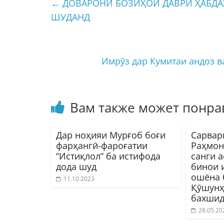
←
ДОВАРОНИ БОЗИҲОИ ДАВРИ ҲАБДА
ШУДАНД
Имрӯз дар Кумитаи андоз в
Вам также может понра
Дар ноҳияи Мурғоб боғи
Сарвар
фарҳангӣ-фароғатии
Раҳмон
“Истиқлол” ба истифода
санги а
дода шуд
бинои 
ошёна 
11.10.2023
Қӯшунҳ
бахшид
28.05.20