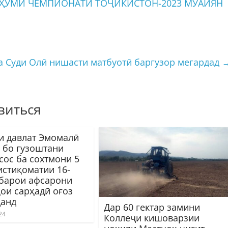
ҲУМИ ЧЕМПИОНАТИ ТОҶИКИСТОН-2023 МУАЙЯН
а Суди Олӣ нишасти матбуотӣ баргузор мегардад
виться
и давлат Эмомалӣ
 бо гузоштани
сос ба сохтмони 5
истиқоматии 16-
барои афсарони
ои сарҳадӣ оғоз
анд
Дар 60 гектар замини
24
Коллеҷи кишоварзии