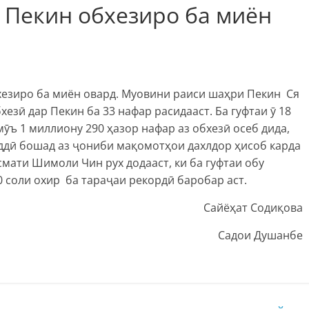
 Пекин обхезиро ба миён
езиро ба миён овард. Муовини раиси шаҳри Пекин Ся
езӣ дар Пекин ба 33 нафар расидааст. Ба гуфтаи ӯ 18
ӯъ 1 миллиону 290 ҳазор нафар аз обхезӣ осеб дида,
оддӣ бошад аз ҷониби мақомотҳои дахлдор ҳисоб карда
ати Шимоли Чин рух додааст, ки ба гуфтаи обу
соли охир ба тараҷаи рекордӣ баробар аст.
Сайёҳат Содиқова
Садои Душанбе