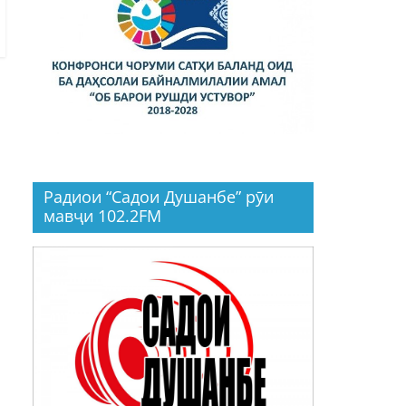
Радиои “Садои Душанбе” рӯи
мавҷи 102.2FM