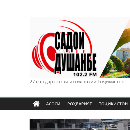
Skip
to
content
27 сол дар фазои иттилоотии Тоҷикистон
АСОСӢ
РОҲБАРИЯТ
ТОҶИКИСТОН