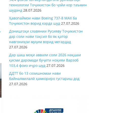
технологии Тоҷикистон бо ҷойи кор таъмин
шуданд
28.07.2026
Ҳавопаймои нави Boeing 737-8 MAX ба
Тоҷикистон ворид карда шуд
27.07.2026
→
Донишгоҳи славянии Русияву Тоҷикистон
дар соли нави таҳсил бо як қатор
навгониҳои муҳим ворид мегардад
27.07.2026
Дар шаш моҳи аввали соли 2026 нақшаи
қисми даромади буҷети ноҳияи Варзоб
103,4 фоиз иҷро шуд
27.07.2026
ДДТТ бо 13 созишномаи нави
байналмилалӣ ҳамкориро густариш дод
27.07.2026