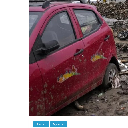
Хабар
Ҷаҳон