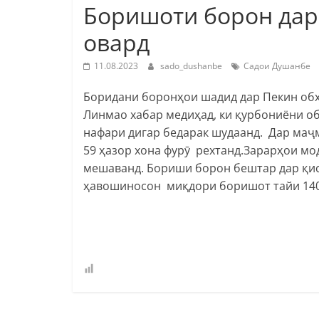
Боришоти борон дар
овард
11.08.2023
sado_dushanbe
Садои Душанбе
Боридани боронҳои шадид дар Пекин обх
Линмао хабар медиҳад, ки қурбониёни обх
нафари дигар бедарак шудаанд. Дар маҷм
59 ҳазор хона фурӯ рехтанд.Зарарҳои м
мешаванд. Бориши борон бештар дар қисм
ҳавошиносон миқдори боришот тайи 140 