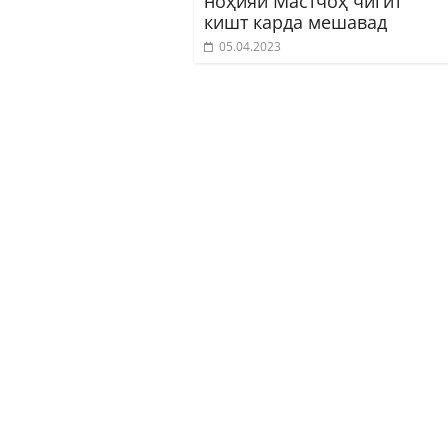
ноҳияи Мастчоҳ чигит
кишт карда мешавад
05.04.2023