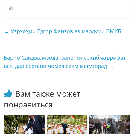
←
Узрхоҳии Ёдгор Файзов аз мардуми ВМКБ
Барно Саидвализода: зане, ки соҳибмаърифат
аст, дар сохтани ҷомеа саҳм мегузорад
→
Вам также может
понравиться