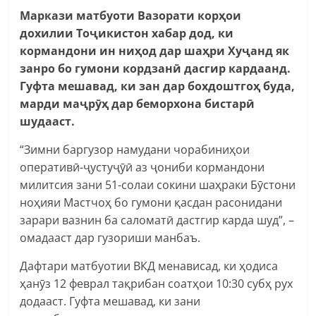
Маркази матбуоти
Вазорати корҳои
дохилии Тоҷикистон
хабар дод, ки
кормандони ин ниҳод д
ар
шаҳри
Хуҷанд як
занро бо гумони корд
зан
ӣ дасгир кардаанд.
Гуфта мешавад, ки з
ан дар бохдоштгоҳ буда,
марди маҷрӯҳ дар беморхона бистарӣ
шудааст.
“Зимни баргузор намудани чорабиниҳои
оперативӣ-ҷустуҷӯӣ аз ҷониби кормандони
милитсия зани 51-солаи сокини шаҳраки Бӯстони
ноҳияи Мастчоҳ бо гумони қасдан расонидани
зарари вазнин ба саломатӣ дастгир карда шуд”, –
омадааст дар гузориши манбаъ.
Дафтари матбуотии ВКД менависад, ки ҳодиса
ҳанӯз 12 феврал тақрибан соатҳои 10:30 субҳ рух
додааст. Гуфта мешавад, ки зани