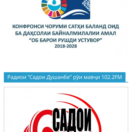
Радиои “Садои Душанбе” рӯи мавҷи 102.2FM