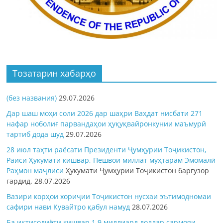
Тозатарин хабарҳо
(без названия)
29.07.2026
Дар шаш моҳи соли 2026 дар шаҳри Ваҳдат нисбати 271
нафар ноболиғ парвандаҳои ҳуқуқвайронкунии маъмурӣ
тартиб дода шуд
29.07.2026
28 июл таҳти раёсати Президенти Ҷумҳурии Тоҷикистон,
Раиси Ҳукумати кишвар, Пешвои миллат муҳтарам Эмомалӣ
Раҳмон
маҷлиси
Ҳукумати Ҷумҳурии Тоҷикистон баргузор
гардид.
28.07.2026
Вазири корҳои хориҷии Тоҷикистон нусхаи эътимодномаи
сафири нави Кувайтро қабул намуд
28.07.2026
Ба иқтисодиёти кишвар 1,9 миллиард доллар сармояи