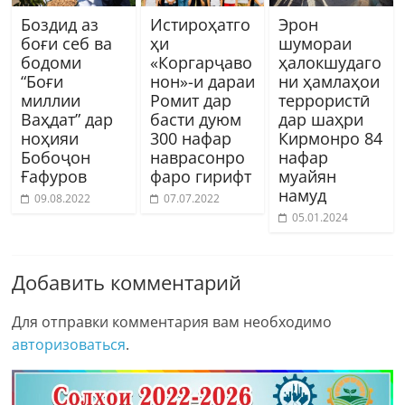
Боздид аз
Истироҳатго
Эрон
боғи себ ва
ҳи
шумораи
бодоми
«Коргарҷаво
ҳалокшудаго
“Боғи
нон»-и дараи
ни ҳамлаҳои
миллии
Ромит дар
террористӣ
Ваҳдат” дар
басти дуюм
дар шаҳри
ноҳияи
300 нафар
Кирмонро 84
Бобоҷон
наврасонро
нафар
Ғафуров
фаро гирифт
муайян
намуд
09.08.2022
07.07.2022
05.01.2024
Добавить комментарий
Для отправки комментария вам необходимо
авторизоваться
.