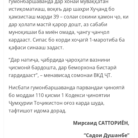
гумонбаршаванда дар хонаи муваққатан
истиқоматиаш, воқеъ дар шаҳри Хуҷанд бо
ҳамзисташ марди 39 – солаи сокини ҳамон ҷо, ки
дар ҳолати мастӣ қарор дошт, аз сабаби
муноқишаи ба миён омада, ҷангу ҷанҷол
кардааст. Сипас бо корди хоҷагӣ 1-маротиба ба
қафаси синааш задаст.
“Дар натиҷа, ҷабрдида ҷароҳати вазнини
ҷисмонӣ бардошта, дар беморхона бистарӣ
гардидааст”, – менависад сомонаи ВКД ҶТ.
Нисбати гумонбаршаванда парвандаи ҷиноятӣ
бо моддаи 110 қисми 1 Кодекси ҷиноятии
Ҷумҳурии Тоҷикистон оғоз карда шуда,
тафтишот идома дорад.
Мирсаид САТТОРИЁН,
“Садои Душанбе”