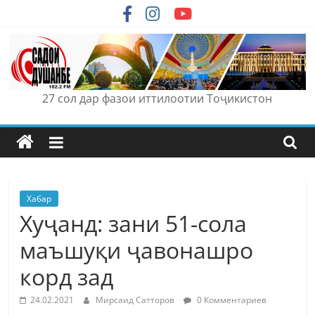
Skip
to
content
27 сол дар фазои иттилоотии Тоҷикистон
Хабар
Хуҷанд: зани 51-сола
маъшуқи ҷавонашро
корд зад
24.02.2021
Мирсаид Сатторов
0 Комментариев