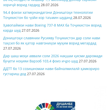
хориҷӣ ворид гардид
28.07.2026
94,4 фоизи хатмкунандагони Донишгоҳи технологии
Тоҷикистон бо ҷойи кор таъмин шуданд
28.07.2026
Ҳавопаймои нави Boeing 737-8 MAX ба Тоҷикистон ворид
карда шуд
27.07.2026
Донишгоҳи славянии Русияву Тоҷикистон дар соли нави
таҳсил бо як қатор навгониҳои муҳим ворид мегардад
27.07.2026
Дар шаш моҳи аввали соли 2026 нақшаи қисми даромади
буҷети ноҳияи Варзоб 103,4 фоиз иҷро шуд
27.07.2026
ДДТТ бо 13 созишномаи нави байналмилалӣ ҳамкориро
густариш дод
27.07.2026