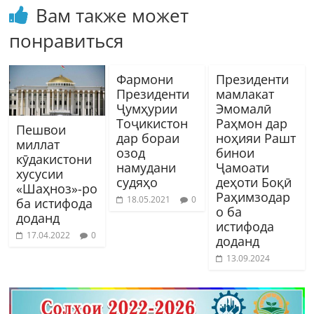
Вам также может
понравиться
Фармони
Президенти
Президенти
мамлакат
Ҷумҳурии
Эмомалӣ
Тоҷикистон
Раҳмон дар
Пешвои
дар бораи
ноҳияи Рашт
миллат
озод
бинои
кӯдакистони
намудани
Ҷамоати
хусусии
судяҳо
деҳоти Боқӣ
«Шаҳноз»-ро
Раҳимзодар
18.05.2021
0
ба истифода
о ба
доданд
истифода
17.04.2022
0
доданд
13.09.2024