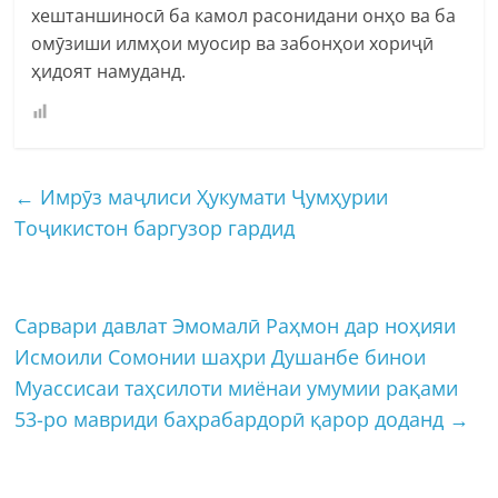
хештаншиносӣ ба камол расонидани онҳо ва ба
омӯзиши илмҳои муосир ва забонҳои хориҷӣ
ҳидоят намуданд.
←
Имрӯз маҷлиси Ҳукумати Ҷумҳурии
Тоҷикистон баргузор гардид
Сарвари давлат Эмомалӣ Раҳмон дар ноҳияи
Исмоили Сомонии шаҳри Душанбе бинои
Муассисаи таҳсилоти миёнаи умумии рақами
53-ро мавриди баҳрабардорӣ қарор доданд
→