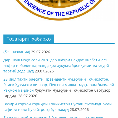
Тозатарин хабарҳо
(без названия)
29.07.2026
Дар шаш моҳи соли 2026 дар шаҳри Ваҳдат нисбати 271
нафар ноболиғ парвандаҳои ҳуқуқвайронкунии маъмурӣ
тартиб дода шуд
29.07.2026
28 июл таҳти раёсати Президенти Ҷумҳурии Тоҷикистон,
Раиси Ҳукумати кишвар, Пешвои миллат муҳтарам Эмомалӣ
Раҳмон
маҷлиси
Ҳукумати Ҷумҳурии Тоҷикистон баргузор
гардид.
28.07.2026
Вазири корҳои хориҷии Тоҷикистон нусхаи эътимодномаи
сафири нави Кувайтро қабул намуд
28.07.2026
Ба иқтисодиёти кишвар 1,9 миллиард доллар сармояи