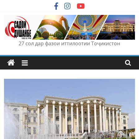
Skip
to
content
27 сол дар фазои иттилоотии Тоҷикистон