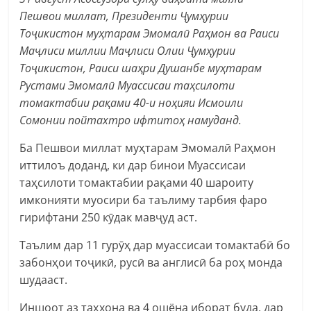
Пешвои миллат, Президенти Ҷумҳурии
Тоҷикистон муҳтарам Эмомалӣ Раҳмон ва Раиси
Маҷлиси миллии Маҷлиси Олии Ҷумҳурии
Тоҷикистон, Раиси шаҳри Душанбе муҳтарам
Рустами Эмомалӣ Муассисаи таҳсилоти
томактабии рақами 40-и ноҳияи Исмоили
Сомонии пойтахтро ифтитоҳ намуданд.
Ба Пешвои миллат муҳтарам Эмомалӣ Раҳмон
иттилоъ доданд, ки дар бинои Муассисаи
таҳсилоти томактабии рақами 40 шароиту
имконияти муосири ба таълиму тарбия фаро
гирифтани 250 кӯдак мавҷуд аст.
Таълим дар 11 гурӯҳ дар муассисаи томактабӣ бо
забонҳои тоҷикӣ, русӣ ва англисӣ ба роҳ монда
шудааст.
Иншоот аз таҳхона ва 4 ошёна иборат буда, дар