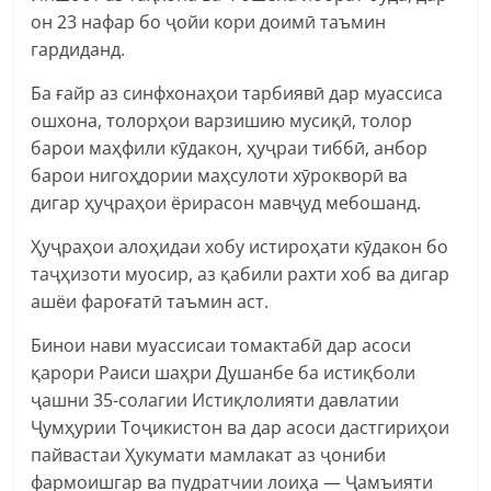
он 23 нафар бо ҷойи кори доимӣ таъмин
гардиданд.
Ба ғайр аз синфхонаҳои тарбиявӣ дар муассиса
ошхона, толорҳои варзишию мусиқӣ, толор
барои маҳфили кӯдакон, ҳуҷраи тиббӣ, анбор
барои нигоҳдории маҳсулоти хӯрокворӣ ва
дигар ҳуҷраҳои ёрирасон мавҷуд мебошанд.
Ҳуҷраҳои алоҳидаи хобу истироҳати кӯдакон бо
таҷҳизоти муосир, аз қабили рахти хоб ва дигар
ашёи фароғатӣ таъмин аст.
Бинои нави муассисаи томактабӣ дар асоси
қарори Раиси шаҳри Душанбе ба истиқболи
ҷашни 35-солагии Истиқлолияти давлатии
Ҷумҳурии Тоҷикистон ва дар асоси дастгириҳои
пайвастаи Ҳукумати мамлакат аз ҷониби
фармоишгар ва пудратчии лоиҳа — Ҷамъияти