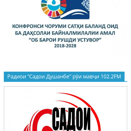
Радиои “Садои Душанбе” рӯи мавҷи 102.2FM