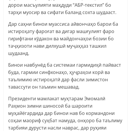
дорои масъулияти маҳдуди “АБР-текстил” бо
тарҳи муосир ва сифати баланд сохта шудааст.
Дар саҳни бинои муассиса айвончаҳо барои ба
истироҳату фароғат ва дигар машғулият фаро
гирифтани кӯдакон ва майдончаҳои бозии бо
таҷҳизоти нави дилхушӣ муҷаҳҳаз ташкил
шудаанд.
Бинои навбунёд ба системаи гармидиҳӣ пайваст
буда, гармии синфхонаҳо, ҳуҷраҳои корӣ ва
таълимию истироҳатӣ дар фасли зимистон
тавассути он таъмин мешавад.
Президенти мамлакат муҳтарам Эмомалӣ
Раҳмон зимни шиносоӣ ба шароити
муҳайёгардида дар бинои нав бо кормандони
соҳаи маориф суҳбат намуда, онҳоро ба таълиму
тарбияи дурусти насли наврас, дар руҳияи