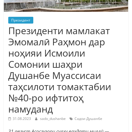
Президент
Президенти мамлакат
Эмомалӣ Раҳмон дар
ноҳияи Исмоили
Сомонии шаҳри
Душанбе Муассисаи
таҳсилоти томактабии
№40-ро ифтитоҳ
намуданд
31.08.2023
sado_dushanbe
Садои Душанбе
31 август Асосгузори сулҳу ваҳдати миллӣ —