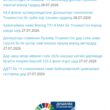
хориҷӣ ворид гардид
28.07.2026
94,4 фоизи хатмкунандагони Донишгоҳи технологии
Тоҷикистон бо ҷойи кор таъмин шуданд
28.07.2026
Ҳавопаймои нави Boeing 737-8 MAX ба Тоҷикистон ворид
карда шуд
27.07.2026
Донишгоҳи славянии Русияву Тоҷикистон дар соли нави
таҳсил бо як қатор навгониҳои муҳим ворид мегардад
27.07.2026
Дар шаш моҳи аввали соли 2026 нақшаи қисми даромади
буҷети ноҳияи Варзоб 103,4 фоиз иҷро шуд
27.07.2026
ДДТТ бо 13 созишномаи нави байналмилалӣ ҳамкориро
густариш дод
27.07.2026