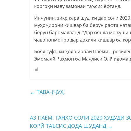
коргоҳи наву замонаӣ таъсис ёфтанд.
Инчунин, зикр кара шуд, ки дар соли 2020
муҳоҷирони кишвар ба берун рафта натав
берун баромадаанд. “Дар оянда мо кӯшиш
ҷавононмонро дар дохили кишвар ба кор 
Бояд гуфт, ки ҳоло ироаи Паёми Президе
Эмомалӣ Раҳмон ба Маҷлиси Олӣ идома 
←
ТАВАҶҶУҲ!
АЗ ПАЁМ: ТАНҲО СОЛИ 2020 ҲУДУДИ 
КОРӢ ТАЪСИС ДОДА ШУДАНД
→