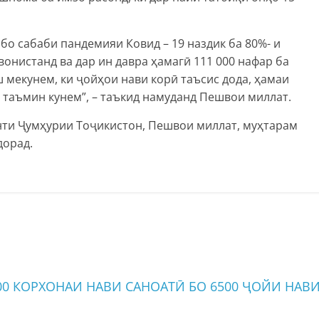
 бо сабаби пандемияи Ковид – 19 наздик ба 80%- и
онистанд ва дар ин давра ҳамагӣ 111 000 нафар ба
 мекунем, ки ҷойҳои нави корӣ таъсис дода, ҳамаи
таъмин кунем”, – таъкид намуданд Пешвои миллат.
нти Ҷумҳурии Тоҷикистон, Пешвои миллат, муҳтарам
дорад.
300 КОРХОНАИ НАВИ САНОАТӢ БО 6500 ҶОЙИ НАВ