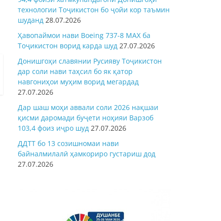
технологии Тоҷикистон бо ҷойи кор таъмин
шуданд
28.07.2026
Ҳавопаймои нави Boeing 737-8 MAX ба
Тоҷикистон ворид карда шуд
27.07.2026
Донишгоҳи славянии Русияву Тоҷикистон
дар соли нави таҳсил бо як қатор
навгониҳои муҳим ворид мегардад
27.07.2026
Дар шаш моҳи аввали соли 2026 нақшаи
қисми даромади буҷети ноҳияи Варзоб
103,4 фоиз иҷро шуд
27.07.2026
ДДТТ бо 13 созишномаи нави
байналмилалӣ ҳамкориро густариш дод
27.07.2026