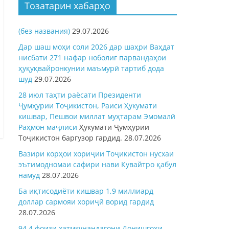
Тозатарин хабарҳо
(без названия)
29.07.2026
Дар шаш моҳи соли 2026 дар шаҳри Ваҳдат
нисбати 271 нафар ноболиғ парвандаҳои
ҳуқуқвайронкунии маъмурӣ тартиб дода
шуд
29.07.2026
28 июл таҳти раёсати Президенти
Ҷумҳурии Тоҷикистон, Раиси Ҳукумати
кишвар, Пешвои миллат муҳтарам Эмомалӣ
Раҳмон
маҷлиси
Ҳукумати Ҷумҳурии
Тоҷикистон баргузор гардид.
28.07.2026
Вазири корҳои хориҷии Тоҷикистон нусхаи
эътимодномаи сафири нави Кувайтро қабул
намуд
28.07.2026
Ба иқтисодиёти кишвар 1,9 миллиард
доллар сармояи хориҷӣ ворид гардид
И
28.07.2026
94,4 фоизи хатмкунандагони Донишгоҳи