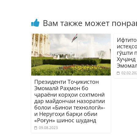
Вам также может понра
Ифтито
истеҳсо
гӯшти 
Хуҷанд
Эмомал
02.02.20
Президенти Тоҷикистон
Эмомалӣ Раҳмон бо
ҷараёни корҳои сохтмонӣ
дар майдончаи назоратии
болои «Бинои технологӣ»-
и Неругоҳи барқи обии
«Роғун» шинос шуданд
09.08.2023