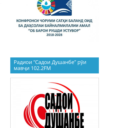
Радиои “Садои Душанбе” рӯи
мавҷи 102.2FM