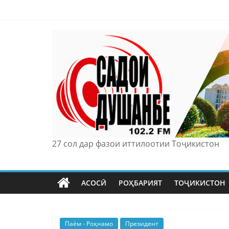
Skip
to
content
27 сол дар фазои иттилоотии Тоҷикистон
АСОСӢ
РОҲБАРИЯТ
ТОҶИКИСТОН
Паём - Роҳнамо
Президент