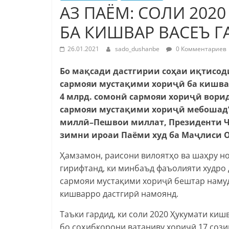
АЗ ПАЁМ: СОЛИ 202
БА КИШВАР ВАСЕЪ Г
26.01.2021
sado_dushanbe
0 Комментариев
Бо мақсади дастгирии соҳаи иқтисод
сармояи мустақими хориҷӣ ба кишвар
4 млрд. сомонӣ сармояи хориҷӣ ворид
сармояи мустақими хориҷӣ мебошад”,
миллӣ–Пешвои миллат, Президенти 
зимни ироаи Паёми худ ба Маҷлиси 
Ҳамзамон, раисони вилоятҳо ва шаҳру н
гирифтанд, ки минбаъд фаъолияти худро 
сармояи мустақими хориҷӣ бештар намуда
кишварро дастгирӣ намоянд.
Таъки гардид, ки соли 2020 Ҳукумати ки
бо соҳибкорони ватаниву хориҷӣ 17 сози