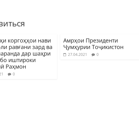
виться
ҳи коргоҳҳои нави
Амрҳои Президенти
ли равғани зард ва
Ҷумҳурии Тоҷикистон
паранда дар шаҳри
27.04.2021
0
 бо иштироки
ӣ Раҳмон
21
0