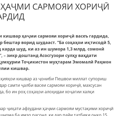
0 ҲАҶМИ САРМОЯИ ХОРИҶӢ
АРДИД
и кишвар ҳаҷми сармояи хориҷӣ васеъ гардида,
 бештар ворид шудааст. “Ба соҳаҳои иқтисодӣ 5,
 карда шуд, ки аз ин шумора 1,3 млрд. сомонӣ
 – зикр доштанд Асосгузори сулҳу ваҳдати
Ҷумҳурии Тоҷикистон муҳтарам Эмомалӣ Раҳмон
Олии кишвар.
оҳияҳои кишвар аз ҷониби Пешвои миллат супориш
дар самти ҷалби васеи сармояи хориҷӣ, махсусан
, бо ин роҳ соҳаҳои алоҳидаи хоҷагии халқи
швар ҷиҳати афзудани ҳаҷми сармояи мустақими хориҷӣ
шнома ба имзо расонд, ки дар пайи татбиқи онҳо 15