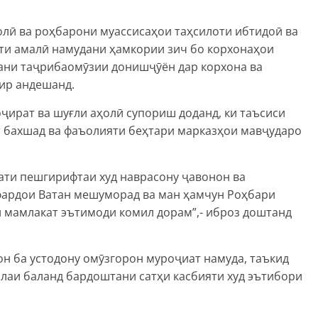
олӣ ва роҳбарони муассисаҳои таҳсилоти ибтидоӣ ва
ати амалӣ намудани ҳамкории зич бо корхонаҳои
дани таҷрибаомӯзии донишҷӯён дар корхона ва
сир андешанд.
оҷират ва шуғли аҳолӣ супориш доданд, ки таъсиси
 бахшад ва фаъолияти беҳтари марказҳои мавҷударо
сати пешгирифтаи худ наврасону ҷавонон ва
фардои Ватан мешуморад ва ман ҳамчун Роҳбари
мамлакат эътимоди комил дорам”,- иброз доштанд
 ба устодону омӯзгорон муроҷиат намуда, таъкид
ъалаи баланд бардоштани сатҳи касбияти худ эътибори