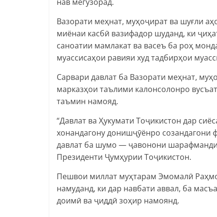
нав мегузорад.
Вазорати меҳнат, муҳоҷират ва шуғли аҳ
миёнаи касбӣ вазифадор шуданд, ки ҷиҳ
саноатии мамлакат ва васеъ ба роҳ мон
муассисаҳои равияи худ тадбирҳои муас
Сарвари давлат ба Вазорати меҳнат, муҳ
марказҳои таълими калонсолонро вусъат
таъмин намояд.
“Давлат ва Ҳукумати Тоҷикистон дар сиё
хонандагону донишҷӯёнро созандагони 
давлат ба шумо — ҷавонони шарафманди 
Президенти Ҷумҳурии Тоҷикистон.
Пешвои миллат муҳтарам Эмомалӣ Раҳмон
намуданд, ки дар навбати аввал, ба мас
доимӣ ва ҷиддӣ зоҳир намоянд.