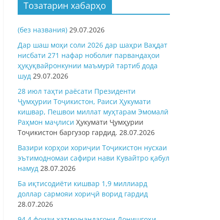
Тозатарин хабарҳо
(без названия)
29.07.2026
Дар шаш моҳи соли 2026 дар шаҳри Ваҳдат
нисбати 271 нафар ноболиғ парвандаҳои
ҳуқуқвайронкунии маъмурӣ тартиб дода
шуд
29.07.2026
28 июл таҳти раёсати Президенти
Ҷумҳурии Тоҷикистон, Раиси Ҳукумати
кишвар, Пешвои миллат муҳтарам Эмомалӣ
Раҳмон
маҷлиси
Ҳукумати Ҷумҳурии
Тоҷикистон баргузор гардид.
28.07.2026
Вазири корҳои хориҷии Тоҷикистон нусхаи
эътимодномаи сафири нави Кувайтро қабул
намуд
28.07.2026
Ба иқтисодиёти кишвар 1,9 миллиард
доллар сармояи хориҷӣ ворид гардид
28.07.2026
94,4 фоизи хатмкунандагони Донишгоҳи