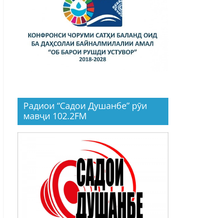
Радиои “Садои Душанбе” рӯи
мавҷи 102.2FM