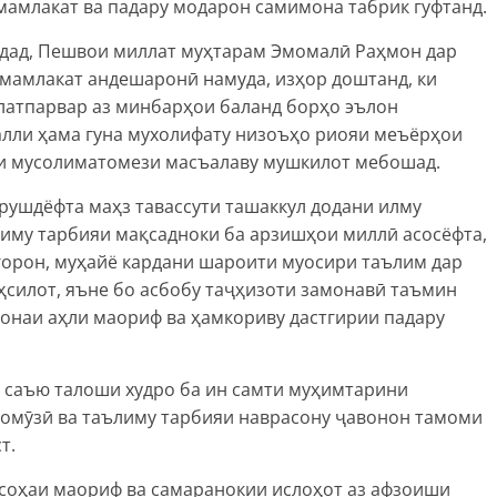
мамлакат ва падару модарон самимона табрик гуфтанд.
ардад, Пешвои миллат муҳтарам Эмомалӣ Раҳмон дар
 мамлакат андешаронӣ намуда, изҳор доштанд, ки
олатпарвар аз минбарҳои баланд борҳо эълон
ҳалли ҳама гуна мухолифату низоъҳо риояи меъёрҳои
ли мусолиматомези масъалаву мушкилот мебошад.
 рушдёфта маҳз тавассути ташаккул додани илму
иму тарбияи мақсадноки ба арзишҳои миллӣ асосёфта,
горон, муҳайё кардани шароити муосири таълим дар
ҳсилот, яъне бо асбобу таҷҳизоти замонавӣ таъмин
қонаи аҳли маориф ва ҳамкориву дастгирии падару
а саъю талоши худро ба ин самти муҳимтарини
бомӯзӣ ва таълиму тарбияи наврасону ҷавонон тамоми
т.
 соҳаи маориф ва самаранокии ислоҳот аз афзоиши