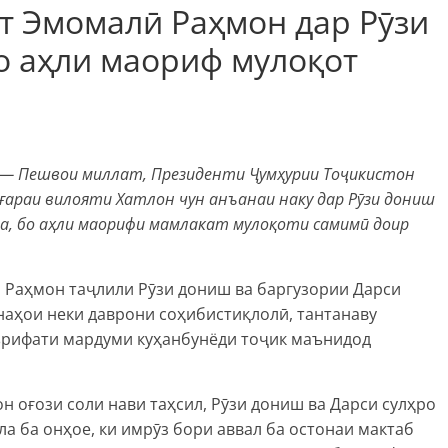
т Эмомалӣ Раҳмон дар Рӯзи
о аҳли маориф мулоқот
ӣ — Пешвои миллат, Президенти Ҷумҳурии Тоҷикистон
ғараи вилояти Хатлон чун анъанаи наку дар Рӯзи дониш
да, бо аҳли маорифи мамлакат мулоқоти самимӣ доир
Раҳмон таҷлили Рӯзи дониш ва баргузории Дарси
анаҳои неки даврони соҳибистиқлолӣ, тантанаву
ърифати мардуми куҳанбунёди тоҷик маънидод
 оғози соли нави таҳсил, Рӯзи дониш ва Дарси сулҳро
а ба онҳое, ки имрӯз бори аввал ба остонаи мактаб