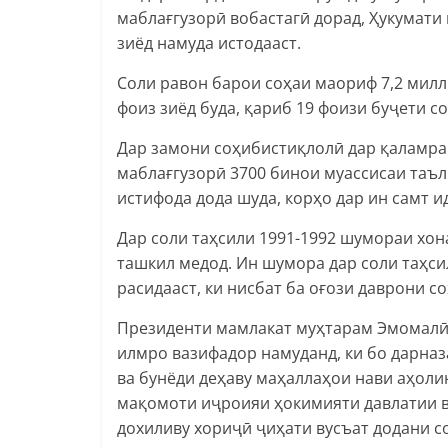
маблағгузорӣ вобастагӣ дорад, Ҳукумати
зиёд намуда истодааст.
Соли равон барои соҳаи маориф 7,2 милли
фоиз зиёд буда, қариб 19 фоизи буҷети 
Дар замони соҳибистиқлолӣ дар қаламра
маблағгузорӣ 3700 бинои муассисаи таъл
истифода дода шуда, корҳо дар ин самт и
Дар соли таҳсили 1991-1992 шумораи хон
ташкил медод. Ин шумора дар соли таҳси
расидааст, ки нисбат ба оғози даврони с
Президенти мамлакат муҳтарам Эмомалӣ 
илмро вазифадор намуданд, ки бо дарназ
ва бунёди деҳаву маҳаллаҳои нави аҳоли
мақомоти иҷроияи ҳокимияти давлатии в
дохиливу хориҷӣ ҷиҳати вусъат додани 