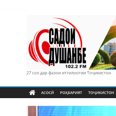
Skip
to
content
27 сол дар фазои иттилоотии Тоҷикистон
АСОСӢ
РОҲБАРИЯТ
ТОҶИКИСТОН