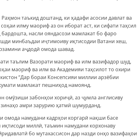
Раҳмон таъкид доштанд, ки ҳадафи асосии давлат ва
 соҳаи илму маориф аз он иборат аст, ки сифати таҳсил
 бардошта, насли ояндасози мамлакат бо фаро
ушди минбаъдаи иҷтимоиву иқтисодии Ватани хеш,
арзамини аҷдодӣ омода шавад.
фати таълим Вазорати маориф ва илм вазифадор шуд,
соҳаи маориф ва илм ва Академияи таҳсилот то охири
икистон “Дар бораи Консепсияи миллии арзёбии
укумати мамлакат пешниҳод намоянд.
н омӯзиши забонҳои хориҷӣ, аз ҷумла англисиву
 зинаҳо амри зарурию ҳатмӣ шумурданд.
ои омода намудани кадрҳои коргарӣ нақши басе
и иқтисоди миллӣ, таъмин намудани корхонаву
йридавлатӣ бо мутахассисон дар назди онҳо вазифаҳои