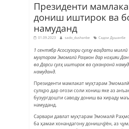
Президенти мамлака
дониш иштирок ва б
намуданд
01.09.2023
sado_dushanbe
Садои Душанбе
1 сентябр Асосгузори сулҳу ваҳдати милл
муҳтарам Эмомалӣ Раҳмон дар ноҳияи Дан
ва Дарси сулҳ иштирок ва суханронӣ наму
намуданд.
Президенти мамлакат муҳтарам Эмомалӣ 
сулҳро дар оғози соли хониш яке аз анъ
бузургдошти саводу дониш ва хираду ма
намуданд.
Сарвари давлат муҳтарам Эмомалӣ Раҳмон
ба ҳамаи хонандагону донишҷӯён, аз ҷумл