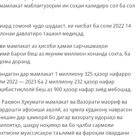
 мамлакат маблағгузории ин соҳаи калидиро сол ба сол
ард сомонӣ ҷудо шудааст, ки нисбат ба соли 2022 14
солонаи давлатиро ташкил медиҳад.
ви мамлакат аз ҳисоби ҳамаи сарчашмаҳои
имӣ барои беш аз якуним миллион хонанда сохта, ба
дома доранд.
андагон дар мамлакат 1 миллиону 325 ҳазор нафарро
ли 2022 — 2023 ба 2 миллиону 232 ҳазор нафар
оҳибистиқлолӣ беш аз 900 ҳазор нафар зиёд мебошад.
Раҳмон Ҳукумати мамлакат ва Вазорати маориф ва
ардошти афзоиши аҳолӣ, аз ҷумла кӯдакону наврасон
нишин дар ҳамкорӣ бо дигар вазорату идораҳо ва
илоятҳо, шаҳру ноҳияҳо ва бо ҷалби сармояи
сохтмони муассисаҳои таълимӣ ва фароҳам овардани