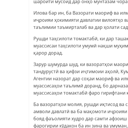
шароити мусоид дар онҳо мунтазам чора
Илова бар ин, ба Вазорати маориф ва ил
иҷроияи ҳокимияти давлатии вилоятҳо в
таълимии таъмирталаб ва дар ҳолати са
Рушди таҳсилоти томактабӣ, ки дар таша
муассисаи таҳсилоти умумӣ нақши муҳим 
қарор дорад.
Зарур шумурда шуд, ки вазоратҳои маориф
тандурустӣ ва ҳифзи иҷтимоии аҳолӣ, Ку
Агентии назорат дар соҳаи маориф ва ил
муассисаҳои таълимӣ доранд, бо дарназ
муассисаҳои томактабӣ фаро гирифтани 
Ба вазоратҳои молия, рушди иқтисод ва 
амволи давлатӣ ва ба мақомоти иҷроияи
бояд фаъолияти худро дар самти афзоиш 
фарогирии кӯдакон ба ин зина ва умуман