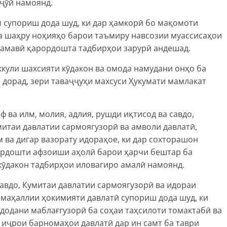
ҷӯӣ намоянд.
м супориш дода шуд, ки дар ҳамкорӣ бо мақомоти
а шаҳру ноҳияҳо барои таъмиру навсозии муассисаҳои
дамавӣ қарордошта тадбирҳои зарурӣ андешад.
ккули шахсияти кӯдакон ва омода намудани онҳо ба
дорад, зери таваҷҷуҳи махсуси Ҳукумати мамлакат
 ва илм, молия, адлия, рушди иқтисод ва савдо,
митаи давлатии сармоягузорӣ ва амволи давлатӣ,
м ва дигар вазорату идораҳое, ки дар сохторашон
ардошти афзоиши аҳолӣ барои ҳарчи бештар ба
кӯдакон тадбирҳои иловагиро амалӣ намоянд.
савдо, Кумитаи давлатии сармоягузорӣ ва идораи
 маҳаллии ҳокимияти давлатӣ супориш дода шуд, ки
додани маблағгузорӣ ба соҳаи таҳсилоти томактабӣ ва
, иҷрои барномаҳои давлатӣ дар ин самт ба таври