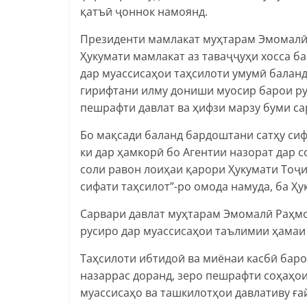
қатъӣ ҷоннок намоянд.
Президенти мамлакат муҳтарам Эмомалӣ 
Ҳукумати мамлакат аз таваҷҷуҳи хосса ба
дар муассисаҳои таҳсилоти умумӣ баланд
гирифтани илму дониши муосир барои р
пешрафти давлат ва ҳифзи марзу буми с
Бо мақсади баланд бардоштани сатҳу си
ки дар ҳамкорӣ бо Агентии назорат дар 
соли равон лоиҳаи қарори Ҳукумати Тоҷ
сифати таҳсилот”-ро омода намуда, ба Ҳ
Сарвари давлат муҳтарам Эмомалӣ Раҳмо
русиро дар муассисаҳои таълимии ҳамаи
Таҳсилоти ибтидоӣ ва миёнаи касбӣ бар
назаррас доранд, зеро пешрафти соҳаҳо
муассисаҳо ва ташкилотҳои давлативу ға