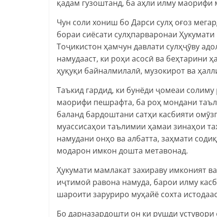
қадам гузоштанд, ба аҳли илму маорифи 
Чун соли хониш бо Дарси сулҳ оғоз мег
бораи сиёсати сулҳпарваронаи Ҳукумати
Тоҷикистон ҳамчун давлати сулҳҷӯву ад
намудааст, ки роҳи асосӣ ва беҳтарини 
ҳуқуқи байналмилалӣ, музокирот ва ҳал
Таъкид гардид, ки бунёди ҷомеаи солиму
маорифи пешрафта, ба роҳ мондани таъл
баланд бардоштани сатҳи касбияти омӯз
муассисаҳои таълимии ҳамаи зинаҳои та
намудани онҳо ва албатта, заҳмати соди
модарон имкон дошта метавонад.
Ҳукумати мамлакат захираву имконият в
иҷтимоӣ равона намуда, барои илму кас
шароити заруриро муҳайё сохта истодаас
Бо дарназардошти он ки рушди устувори