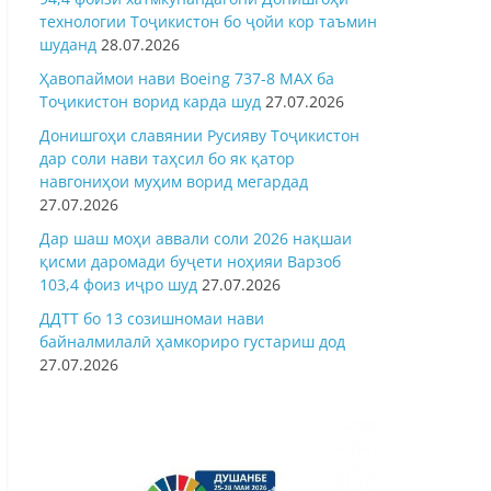
технологии Тоҷикистон бо ҷойи кор таъмин
шуданд
28.07.2026
Ҳавопаймои нави Boeing 737-8 MAX ба
Тоҷикистон ворид карда шуд
27.07.2026
Донишгоҳи славянии Русияву Тоҷикистон
дар соли нави таҳсил бо як қатор
навгониҳои муҳим ворид мегардад
27.07.2026
Дар шаш моҳи аввали соли 2026 нақшаи
қисми даромади буҷети ноҳияи Варзоб
103,4 фоиз иҷро шуд
27.07.2026
ДДТТ бо 13 созишномаи нави
байналмилалӣ ҳамкориро густариш дод
27.07.2026