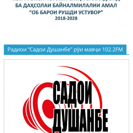
Радиои “Садои Душанбе” рӯи мавҷи 102.2FM