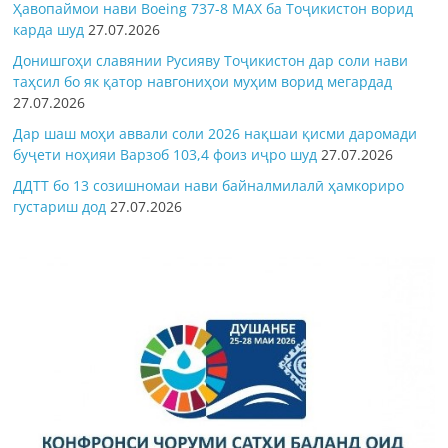
Ҳавопаймои нави Boeing 737-8 MAX ба Тоҷикистон ворид
карда шуд
27.07.2026
Донишгоҳи славянии Русияву Тоҷикистон дар соли нави
таҳсил бо як қатор навгониҳои муҳим ворид мегардад
27.07.2026
Дар шаш моҳи аввали соли 2026 нақшаи қисми даромади
буҷети ноҳияи Варзоб 103,4 фоиз иҷро шуд
27.07.2026
ДДТТ бо 13 созишномаи нави байналмилалӣ ҳамкориро
густариш дод
27.07.2026