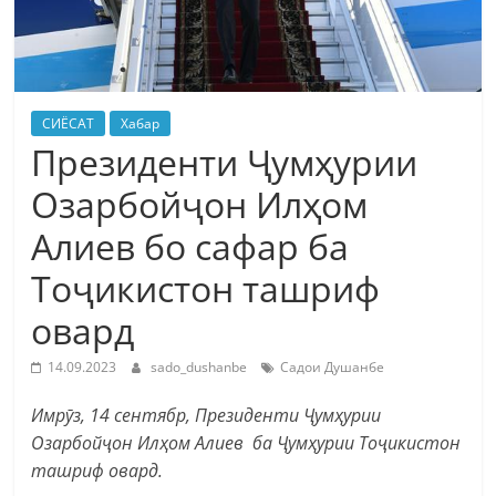
СИЁСАТ
Хабар
Президенти Ҷумҳурии
Озарбойҷон Илҳом
Алиев бо сафар ба
Тоҷикистон ташриф
овард
14.09.2023
sado_dushanbe
Садои Душанбе
Имрӯз, 14 сентябр, Президенти Ҷумҳурии
Озарбойҷон Илҳом Алиев ба Ҷумҳурии Тоҷикистон
ташриф овард.