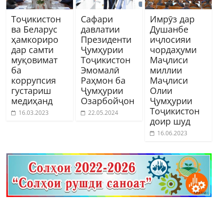
Тоҷикистон
Сафари
Имрӯз дар
ва Беларус
давлатии
Душанбе
ҳамкориро
Президенти
иҷлосияи
дар самти
Ҷумҳурии
чордаҳуми
муқовимат
Тоҷикистон
Маҷлиси
ба
Эмомалӣ
миллии
коррупсия
Раҳмон ба
Маҷлиси
густариш
Ҷумҳурии
Олии
медиҳанд
Озарбойҷон
Ҷумҳурии
Тоҷикистон
16.03.2023
22.05.2024
доир шуд
16.06.2023