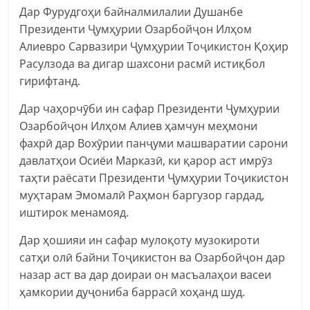
Дар Фурудгоҳи байналмилалии Душанбе
Президенти Ҷумҳурии Озарбойҷон Илҳом
Алиевро Сарвазири Ҷумҳурии Тоҷикистон Қоҳир
Расулзода ва дигар шахсони расмӣ истиқбол
гирифтанд.
Дар чаҳорчӯби ин сафар Президенти Ҷумҳурии
Озарбойҷон Илҳом Алиев ҳамчун меҳмони
фахрӣ дар Вохӯрии панҷуми машваратии сарони
давлатҳои Осиёи Марказӣ, ки қарор аст имрӯз
таҳти раёсати Президенти Ҷумҳурии Тоҷикистон
муҳтарам Эмомалӣ Раҳмон баргузор гардад,
иштирок менамояд.
Дар ҳошияи ин сафар мулоқоту музокироти
сатҳи олӣ байни Тоҷикистон ва Озарбойҷон дар
назар аст ва дар доираи он масъалаҳои васеи
ҳамкории дуҷониба баррасӣ хоҳанд шуд.