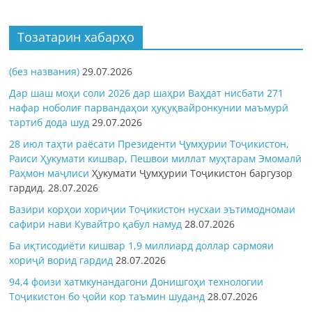
Тозатарин хабарҳо
(без названия)
29.07.2026
Дар шаш моҳи соли 2026 дар шаҳри Ваҳдат нисбати 271
нафар ноболиғ парвандаҳои ҳуқуқвайронкунии маъмурӣ
тартиб дода шуд
29.07.2026
28 июл таҳти раёсати Президенти Ҷумҳурии Тоҷикистон,
Раиси Ҳукумати кишвар, Пешвои миллат муҳтарам Эмомалӣ
Раҳмон
маҷлиси
Ҳукумати Ҷумҳурии Тоҷикистон баргузор
гардид.
28.07.2026
Вазири корҳои хориҷии Тоҷикистон нусхаи эътимодномаи
сафири нави Кувайтро қабул намуд
28.07.2026
Ба иқтисодиёти кишвар 1,9 миллиард доллар сармояи
хориҷӣ ворид гардид
28.07.2026
94,4 фоизи хатмкунандагони Донишгоҳи технологии
Тоҷикистон бо ҷойи кор таъмин шуданд
28.07.2026