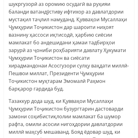
шукргузорӣ аз оромию осудагӣ ва руҳияи
баланди ватандӯстиву ифтихор аз давлатдории
мустақил таҷлил намуданд. Қувваҳои Мусаллаҳи
Ҷумҳурии Тоҷикистон дар шароити ниҳоят
вазнину ҳассоси иқтисодӣ, ҳарбию сиёсии
мамлакат бо андешидани ҳамаи тадбирҳои
зарурӣ аз ҷониби роҳбарияти давлату Ҳукумати
Ҷумҳурии Тоҷикистон ва сиёсати
хирадмандонаи Асосгузори сулҳу ваҳдати миллӣ-
Пешвои миллат, Президенти Ҷумҳурии
Тоҷикистон муҳтарам Эмомалӣ Раҳмон
барқарор гардида буд.
Тазаккур дода шуд, ки Қувваҳои Мусаллаҳи
Ҷумҳурии Тоҷикистон бузургтарин дастоварди
замони соҳибистиқлолии мамлакат ба шумор
рафта, омили асосии нигоҳдории давлатдории
миллӣ маҳсуб мешаванд. Бояд ёдовар шуд, ки