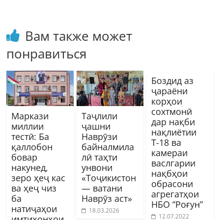
Вам также может
понравиться
Боздид аз
ҷараёни
корҳои
сохтмонӣ
Маркази
Таҷлили
дар нақби
миллии
ҷашни
нақлиётии
тестӣ: Ба
Наврӯзи
Т-18 ва
қаллобон
байналмила
камераи
бовар
лӣ таҳти
васлгарии
накунед,
унвони
нақбҳои
зеро ҳеҷ кас
«Тоҷикистон
обрасони
ва ҳеҷ чиз
— ватани
агрегатҳои
ба
Наврӯз аст»
НБО “Роғун”
натиҷаҳои
18.03.2026
12.07.2022
имтиҳонҳои