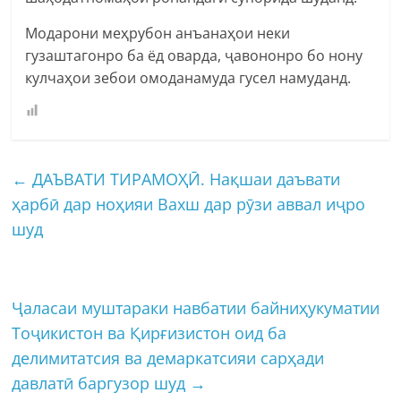
Модарони меҳрубон анъанаҳои неки
гузаштагонро ба ёд оварда, ҷавононро бо нону
кулчаҳои зебои омоданамуда гусел намуданд.
←
ДАЪВАТИ ТИРАМОҲӢ. Нақшаи даъвати
ҳарбӣ дар ноҳияи Вахш дар рӯзи аввал иҷро
шуд
Ҷаласаи муштараки навбатии байниҳукуматии
Тоҷикистон ва Қирғизистон оид ба
делимитатсия ва демаркатсияи сарҳади
давлатӣ баргузор шуд
→