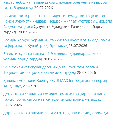
нафар ноболиғ парвандаҳои ҳуқуқвайронкунии маъмурӣ
тартиб дода шуд
29.07.2026
28 июл таҳти раёсати Президенти Ҷумҳурии Тоҷикистон,
Раиси Ҳукумати кишвар, Пешвои миллат муҳтарам Эмомалӣ
Раҳмон
маҷлиси
Ҳукумати Ҷумҳурии Тоҷикистон баргузор
гардид.
28.07.2026
Вазири корҳои хориҷии Тоҷикистон нусхаи эътимодномаи
сафири нави Кувайтро қабул намуд
28.07.2026
Ба иқтисодиёти кишвар 1,9 миллиард доллар сармояи
хориҷӣ ворид гардид
28.07.2026
94,4 фоизи хатмкунандагони Донишгоҳи технологии
Тоҷикистон бо ҷойи кор таъмин шуданд
28.07.2026
Ҳавопаймои нави Boeing 737-8 MAX ба Тоҷикистон ворид
карда шуд
27.07.2026
Донишгоҳи славянии Русияву Тоҷикистон дар соли нави
таҳсил бо як қатор навгониҳои муҳим ворид мегардад
27.07.2026
Дар шаш моҳи аввали соли 2026 нақшаи қисми даромади