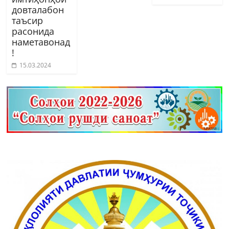
довталабон
таъсир
расонида
наметавонад
!
15.03.2024