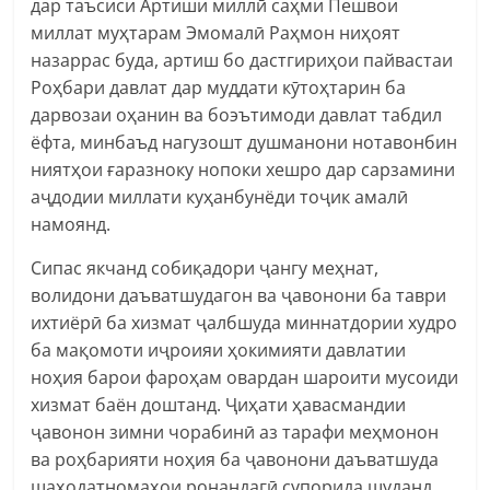
дар таъсиси Артиши миллӣ саҳми Пешвои
миллат муҳтарам Эмомалӣ Раҳмон ниҳоят
назаррас буда, артиш бо дастгириҳои пайвастаи
Роҳбари давлат дар муддати кӯтоҳтарин ба
дарвозаи оҳанин ва боэътимоди давлат табдил
ёфта, минбаъд нагузошт душманони нотавонбин
ниятҳои ғаразноку нопоки хешро дар сарзамини
аҷдодии миллати куҳанбунёди тоҷик амалӣ
намоянд.
Сипас якчанд собиқадори ҷангу меҳнат,
волидони даъватшудагон ва ҷавонони ба таври
ихтиёрӣ ба хизмат ҷалбшуда миннатдории худро
ба мақомоти иҷроияи ҳокимияти давлатии
ноҳия барои фароҳам овардан шароити мусоиди
хизмат баён доштанд. Ҷиҳати ҳавасмандии
ҷавонон зимни чорабинӣ аз тарафи меҳмонон
ва роҳбарияти ноҳия ба ҷавонони даъватшуда
шаҳодатномаҳои ронандагӣ супорида шуданд.