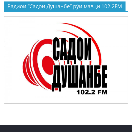
Радиои “Садои Душанбе” рӯи мавҷи 102.2FM