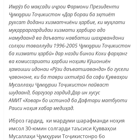
Имрӯз бо мақсади иҷрои Фармони Президенти
Ҷумҳурии Тоҷикистон
«
Дар бораи ба эҳтиёт
рухсат додани хизматчиёни ҳарбие, ки муҳлати
муқарраргардидаи хизмати ҳарбиро адо
намудаанд ва даъвати навбатии шаҳрвандони
солҳои таваллуди 1996-2005 Ҷумҳурии Тоҷикистон
ба хизмати ҳарбӣ
»
дар назди бинои Кохи фарҳанг
ва комиссариати ҳарбии ноҳияи Кӯшониён
ҳамоиши идонаи
«
Рӯзи даъватшаванда
»
бо гусели
ҷавононе, ки ба таври ихтиёрӣ ба сафи Қувваҳои
Мусаллаҳи Ҷумҳурии Тоҷикистон пайваст
шудаанд, баргузор гардид.
Дар ин хусус
АМИТ
«
Ховар
»
бо истинод ба
Дафтари матбуоти
Раиси ноҳия хабар медиҳад.
Иброз гардид, ки мардуми шарафманди ноҳия
имсол 30-юмин солгарди таъсиси Қувваҳои
Мусаллаҳи Ҷумҳурии Тоҷикистонро бо