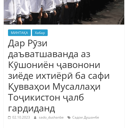
МИНТАҚА
Хабар
Дар Рӯзи
даъватшаванда аз
Кӯшониён ҷавонони
зиёде ихтиёрӣ ба сафи
Қувваҳои Мусаллаҳи
Тоҷикистон ҷалб
гардиданд
02.10.2023
sado_dushanbe
Садои Душанбе