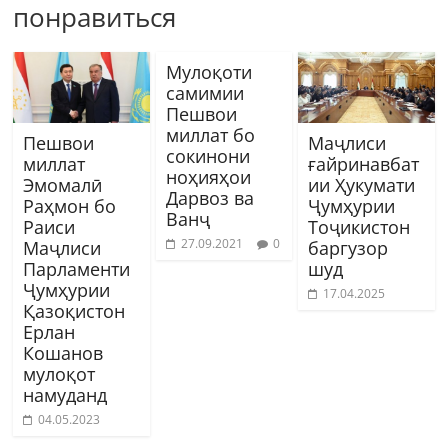
понравиться
Мулоқоти
самимии
Пешвои
миллат бо
Пешвои
Маҷлиси
сокинони
миллат
ғайринавбат
ноҳияҳои
Эмомалӣ
ии Ҳукумати
Дарвоз ва
Раҳмон бо
Ҷумҳурии
Ванҷ
Раиси
Тоҷикистон
27.09.2021
0
Маҷлиси
баргузор
Парламенти
шуд
Ҷумҳурии
17.04.2025
Қазоқистон
Ерлан
Кошанов
мулоқот
намуданд
04.05.2023