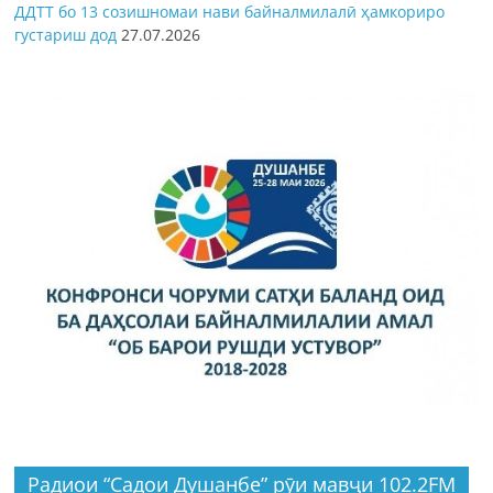
ДДТТ бо 13 созишномаи нави байналмилалӣ ҳамкориро
густариш дод
27.07.2026
Радиои “Садои Душанбе” рӯи мавҷи 102.2FM