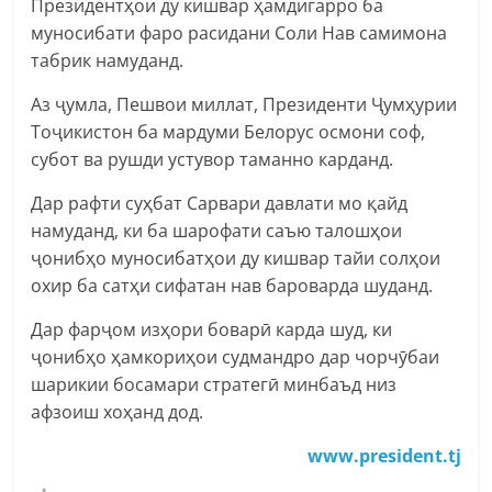
Президентҳои ду кишвар ҳамдигарро ба
муносибати фаро расидани Соли Нав самимона
табрик намуданд.
Аз ҷумла, Пешвои миллат, Президенти Ҷумҳурии
Тоҷикистон ба мардуми Белорус осмони соф,
субот ва рушди устувор таманно карданд.
Дар рафти суҳбат Сарвари давлати мо қайд
намуданд, ки ба шарофати саъю талошҳои
ҷонибҳо муносибатҳои ду кишвар тайи солҳои
охир ба сатҳи сифатан нав бароварда шуданд.
Дар фарҷом изҳори боварӣ карда шуд, ки
ҷонибҳо ҳамкориҳои судмандро дар чорчӯбаи
шарикии босамари стратегӣ минбаъд низ
афзоиш хоҳанд дод.
www.president.tj