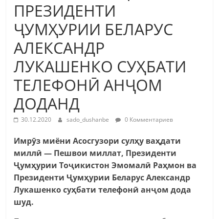
ПРЕЗИДЕНТИ
ҶУМҲУРИИ БЕЛАРУС
АЛЕКСАНДР
ЛУКАШЕНКО СУҲБАТИ
ТЕЛЕФОНӢ АНҶОМ
ДОДАНД
30.12.2020
sado_dushanbe
0 Комментариев
Имрӯз миёни Асосгузори сулҳу ваҳдати
миллӣ — Пешвои миллат, Президенти
Ҷумҳурии Тоҷикистон Эмомалӣ Раҳмон ва
Президенти Ҷумҳурии Беларус Александр
Лукашенко суҳбати телефонӣ анҷом дода
шуд.