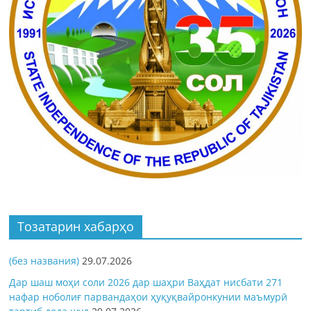
Тозатарин хабарҳо
(без названия)
29.07.2026
Дар шаш моҳи соли 2026 дар шаҳри Ваҳдат нисбати 271
нафар ноболиғ парвандаҳои ҳуқуқвайронкунии маъмурӣ