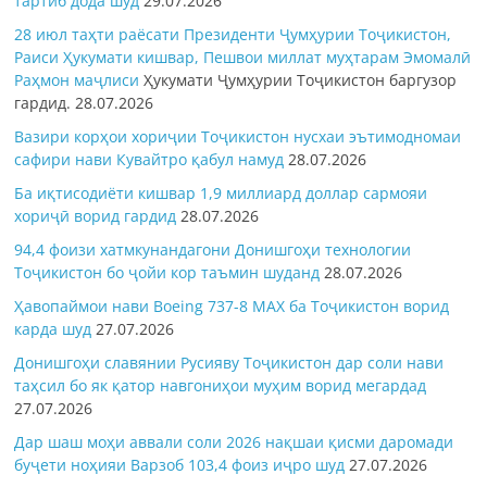
тартиб дода шуд
29.07.2026
28 июл таҳти раёсати Президенти Ҷумҳурии Тоҷикистон,
Раиси Ҳукумати кишвар, Пешвои миллат муҳтарам Эмомалӣ
Раҳмон
маҷлиси
Ҳукумати Ҷумҳурии Тоҷикистон баргузор
гардид.
28.07.2026
Вазири корҳои хориҷии Тоҷикистон нусхаи эътимодномаи
сафири нави Кувайтро қабул намуд
28.07.2026
Ба иқтисодиёти кишвар 1,9 миллиард доллар сармояи
хориҷӣ ворид гардид
28.07.2026
94,4 фоизи хатмкунандагони Донишгоҳи технологии
Тоҷикистон бо ҷойи кор таъмин шуданд
28.07.2026
Ҳавопаймои нави Boeing 737-8 MAX ба Тоҷикистон ворид
карда шуд
27.07.2026
Донишгоҳи славянии Русияву Тоҷикистон дар соли нави
таҳсил бо як қатор навгониҳои муҳим ворид мегардад
27.07.2026
Дар шаш моҳи аввали соли 2026 нақшаи қисми даромади
буҷети ноҳияи Варзоб 103,4 фоиз иҷро шуд
27.07.2026