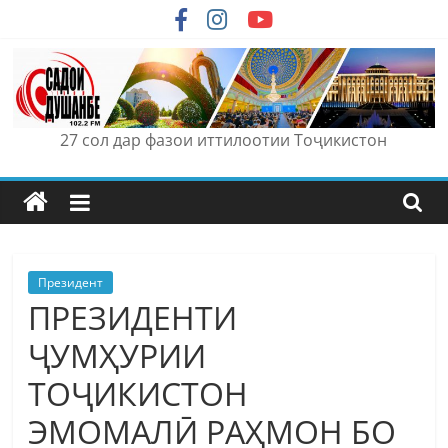
Skip
to
content
27 сол дар фазои иттилоотии Тоҷикистон
Президент
ПРЕЗИДЕНТИ
ҶУМҲУРИИ
ТОҶИКИСТОН
ЭМОМАЛӢ РАҲМОН БО