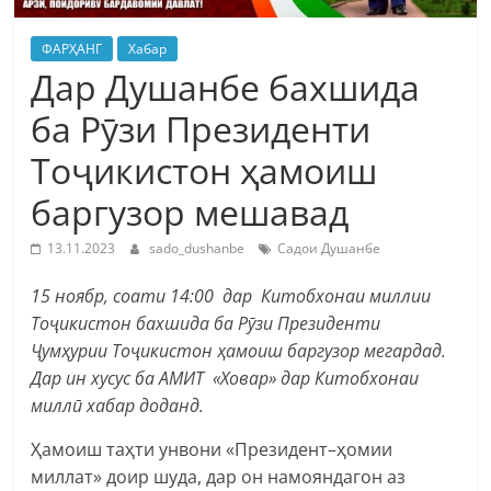
ФАРҲАНГ
Хабар
Дар Душанбе бахшида
ба Рӯзи Президенти
Тоҷикистон ҳамоиш
баргузор мешавад
13.11.2023
sado_dushanbe
Садои Душанбе
15 ноябр, соати 14:00 дар Китобхонаи миллии
Тоҷикистон бахшида ба Рӯзи Президенти
Ҷумҳурии Тоҷикистон ҳамоиш баргузор мегардад.
Дар ин хусус ба АМИТ «Ховар» дар Китобхонаи
миллӣ хабар доданд.
Ҳамоиш таҳти унвони «Президент–ҳомии
миллат» доир шуда, дар он намояндагон аз