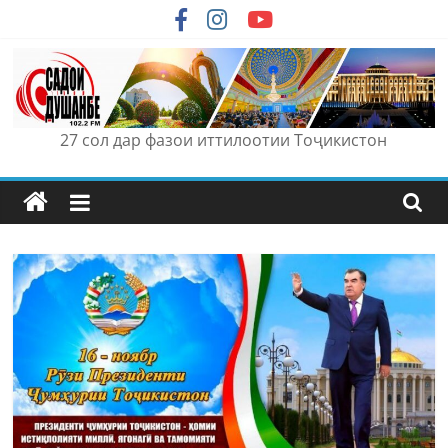
Skip
to
content
27 сол дар фазои иттилоотии Тоҷикистон