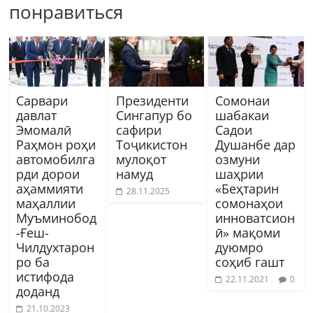
понравиться
Сарвари
Президенти
Сомонаи
давлат
Сингапур бо
шабакаи
Эмомалӣ
сафири
Садои
Раҳмон роҳи
Тоҷикистон
Душанбе дар
автомобилга
мулоқот
озмуни
рди дорои
намуд
шаҳрии
аҳаммияти
«Беҳтарин
28.11.2025
маҳаллии
сомонаҳои
Муъминобод
инноватсион
-Ғеш-
ӣ» мақоми
Чилдухтарон
дуюмро
ро ба
соҳиб гашт
истифода
22.11.2021
0
доданд
21.10.2023