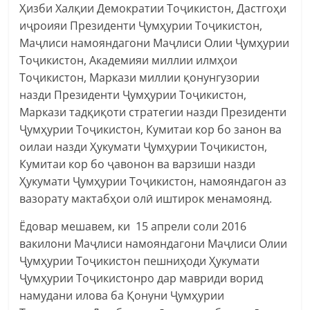
Ҳизби Халқии Демократии Тоҷикистон, Дастгоҳи
иҷроияи Президенти Ҷумҳурии Тоҷикистон,
Маҷлиси намояндагони Маҷлиси Олии Ҷумҳурии
Тоҷикистон, Академияи миллии илмҳои
Тоҷикистон, Маркази миллии қонунгузории
назди Президенти Ҷумҳурии Тоҷикистон,
Маркази тадқиқоти стратегии назди Президенти
Ҷумҳурии Тоҷикистон, Кумитаи кор бо занон ва
оилаи назди Ҳукумати Ҷумҳурии Тоҷикистон,
Кумитаи кор бо ҷавонон ва варзиши назди
Ҳукумати Ҷумҳурии Тоҷикистон, намояндагон аз
вазорату мактабҳои олӣ иштирок менамоянд.
Ёдовар мешавем, ки 15 апрели соли 2016
вакилони Маҷлиси намояндагони Маҷлиси Олии
Ҷумҳурии Тоҷикистон пешниҳоди Ҳукумати
Ҷумҳурии Тоҷикистонро дар мавриди ворид
намудани илова ба Қонуни Ҷумҳурии