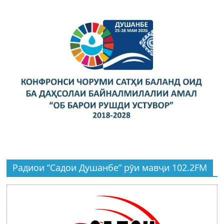
Радиои “Садои Душанбе” рӯи мавҷи 102.2FM