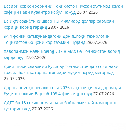
Вазири корҳои хориҷии Тоҷикистон нусхаи эътимодномаи
сафири нави Кувайтро қабул намуд
28.07.2026
Ба иқтисодиёти кишвар 1,9 миллиард доллар сармояи
хориҷӣ ворид гардид
28.07.2026
94,4 фоизи хатмкунандагони Донишгоҳи технологии
Тоҷикистон бо ҷойи кор таъмин шуданд
28.07.2026
Ҳавопаймои нави Boeing 737-8 MAX ба Тоҷикистон ворид
карда шуд
27.07.2026
Донишгоҳи славянии Русияву Тоҷикистон дар соли нави
таҳсил бо як қатор навгониҳои муҳим ворид мегардад
27.07.2026
Дар шаш моҳи аввали соли 2026 нақшаи қисми даромади
буҷети ноҳияи Варзоб 103,4 фоиз иҷро шуд
27.07.2026
ДДТТ бо 13 созишномаи нави байналмилалӣ ҳамкориро
густариш дод
27.07.2026