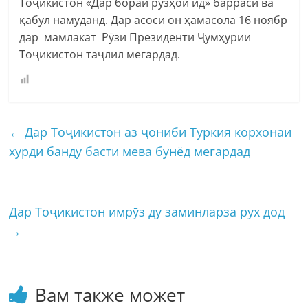
Тоҷикистон «Дар бораи рӯзҳои ид» баррасӣ ва
қабул намуданд. Дар асоси он ҳамасола 16 ноябр
дар мамлакат Рӯзи Президенти Ҷумҳурии
Тоҷикистон таҷлил мегардад.
←
Дар Тоҷикистон аз ҷониби Туркия корхонаи
хурди банду басти мева бунёд мегардад
Дар Тоҷикистон имрӯз ду заминларза рух дод
→
Вам также может