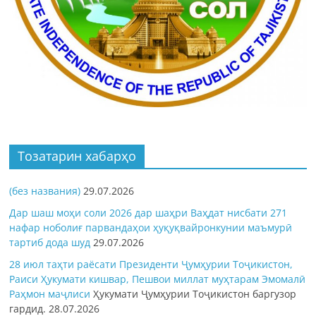
Тозатарин хабарҳо
(без названия)
29.07.2026
Дар шаш моҳи соли 2026 дар шаҳри Ваҳдат нисбати 271
нафар ноболиғ парвандаҳои ҳуқуқвайронкунии маъмурӣ
тартиб дода шуд
29.07.2026
28 июл таҳти раёсати Президенти Ҷумҳурии Тоҷикистон,
Раиси Ҳукумати кишвар, Пешвои миллат муҳтарам Эмомалӣ
Раҳмон
маҷлиси
Ҳукумати Ҷумҳурии Тоҷикистон баргузор
гардид.
28.07.2026