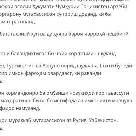
дафҳои асосии Ҳукумати Ҷумҳурии Тоҷикистон арзёбӣ
коргарону мутахассисон супориш доданд, ки ба
змат расонанд.
бат, таҳлилӣ хун ва ду ҳуҷра барои ҷарроҳӣ пешбинӣ
сони баландихтисос бо ҷойи кор таъмин шуданд.
я, Туркия, Чин ва Аврупо ворид шудаанд. Сохти бунёди
сир имкон фароҳам овардааст, ки раванди
д.
н кормандонро ба омӯзиши нозукиҳои кор тавассути
маҳорати касбӣ ва бо истифода аз имконияти мавҷуда
ифадор намуданд.
ои мураккаб мутахассисон аз Русия, Узбекистон,
д.