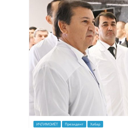
ИҶТИМОИЁТ
Президент
Хабар