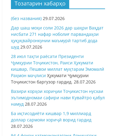
Тозатарин хабарҳо
(без названия)
29.07.2026
Дар шаш моҳи соли 2026 дар шаҳри Ваҳдат
нисбати 271 нафар ноболиғ парвандаҳои
ҳуқуқвайронкунии маъмурӣ тартиб дода
шуд
29.07.2026
28 июл таҳти раёсати Президенти
Ҷумҳурии Тоҷикистон, Раиси Ҳукумати
кишвар, Пешвои миллат муҳтарам Эмомалӣ
Раҳмон
маҷлиси
Ҳукумати Ҷумҳурии
Тоҷикистон баргузор гардид.
28.07.2026
Вазири корҳои хориҷии Тоҷикистон нусхаи
эътимодномаи сафири нави Кувайтро қабул
намуд
28.07.2026
Ба иқтисодиёти кишвар 1,9 миллиард
доллар сармояи хориҷӣ ворид гардид
28.07.2026
94,4 фоизи хатмкунандагони Донишгоҳи