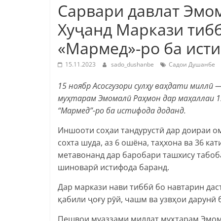
Сарвари давлат Эмо
Хуҷанд Маркази тиб
«Мармед»-ро ба ист
15.11.2023
sado_dushanbe
Садои Душанбе
15 ноябр Асосгузори сулҳу ваҳдати миллӣ
муҳтарам Эмомалӣ Раҳмон дар маҳаллаи 1
“Мармед”-ро ба истифода доданд.
Иншооти соҳаи тандурустӣ дар доираи о
сохта шуда, аз 6 ошёна, таҳхона ва 36 к
метавонанд дар баробари ташхису табоб
шиноварӣ истифода баранд.
Дар маркази нави тиббӣ бо навтарин дас
қабили ҷоғу рӯй, чашм ва узвҳои дарунӣ 
Пешвои муаззами миллат муҳтарам Эмом