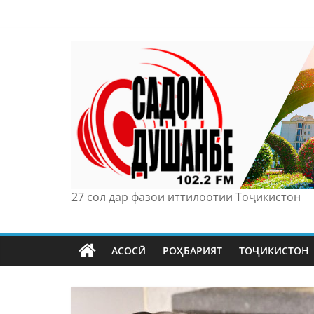
Skip
to
content
27 сол дар фазои иттилоотии Тоҷикистон
АСОСӢ
РОҲБАРИЯТ
ТОҶИКИСТОН