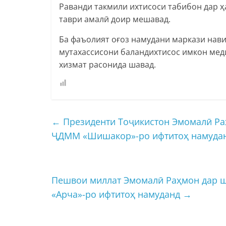
Раванди такмили ихтисоси табибон дар ҳ
таври амалӣ доир мешавад.
Ба фаъолият оғоз намудани маркази нави
мутахассисони баландихтисос имкон меди
хизмат расонида шавад.
←
Президенти Тоҷикистон Эмомалӣ Ра
ҶДММ «Шишакор»-ро ифтитоҳ намуда
Пешвои миллат Эмомалӣ Раҳмон дар ш
«Арча»-ро ифтитоҳ намуданд
→