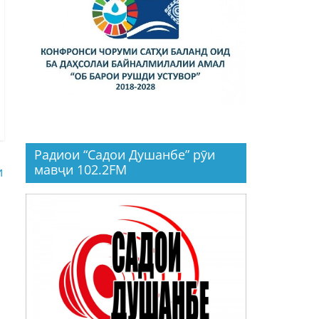
Радиои “Садои Душанбе” рӯи
мавҷи 102.2FM
и