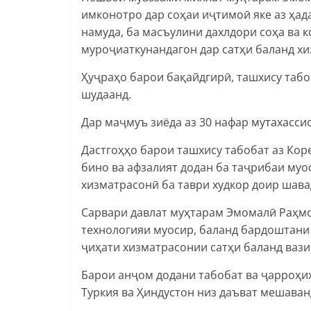
имконотро дар соҳаи иҷтимоӣ яке аз ҳа
намуда, ба масъулини дахлдори соҳа ва 
муроҷиаткунандагон дар сатҳи баланд хи
Ҳуҷраҳо барои бақайдгирӣ, ташхису табо
шудаанд.
Дар маҷмуъ зиёда аз 30 нафар мутахасси
Дастгоҳҳо барои ташхису табобат аз Коре
бино ва афзалият додан ба таҷрибаи муо
хизматрасонӣ ба таври худкор доир шава
Сарвари давлат муҳтарам Эмомалӣ Раҳмо
технологияи муосир, баланд бардоштани 
ҷиҳати хизматрасонии сатҳи баланд ваз
Барои анҷом додани табобат ва ҷарроҳиҳ
Туркия ва Ҳиндустон низ даъват мешаван