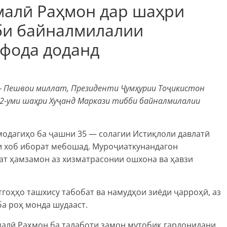
малӣ Раҳмон дар шаҳри
би байналмилалии
ифода доданд
 — Пешвои миллат, Президенти Ҷумҳурии Тоҷикистон
2-уми шаҳри Хуҷанд Маркази тибби байналмилалии
модагиҳо ба ҷашни 35 — солагии Истиқлоли давлатӣ
ати хоб иборат мебошад. Муроҷиаткунандагон
ат ҳамзамон аз хизматрасонии ошхона ва ҳавзи
тгоҳҳо ташхису табобат ва намудҳои зиёди ҷарроҳӣ, аз
ба роҳ монда шудааст.
алӣ Раҳмон ба талаботи замон мутобиқ гардонидани