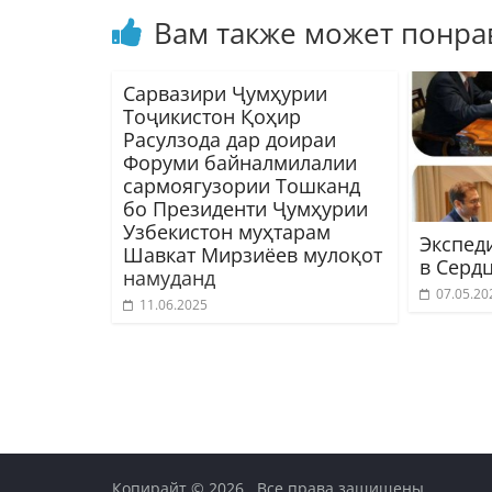
Вам также может понра
Сарвазири Ҷумҳурии
Тоҷикистон Қоҳир
Расулзода дар доираи
Форуми байналмилалии
сармоягузории Тошканд
бо Президенти Ҷумҳурии
Узбекистон муҳтарам
Экспед
Шавкат Мирзиёев мулоқот
в Серд
намуданд
07.05.20
11.06.2025
Копирайт © 2026
. Все права защищены.