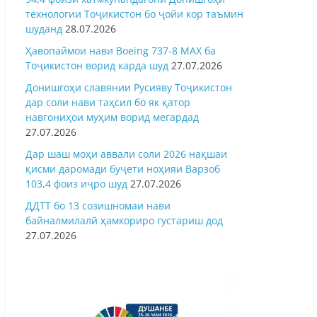
технологии Тоҷикистон бо ҷойи кор таъмин
шуданд
28.07.2026
Ҳавопаймои нави Boeing 737-8 MAX ба
Тоҷикистон ворид карда шуд
27.07.2026
Донишгоҳи славянии Русияву Тоҷикистон
дар соли нави таҳсил бо як қатор
навгониҳои муҳим ворид мегардад
27.07.2026
Дар шаш моҳи аввали соли 2026 нақшаи
қисми даромади буҷети ноҳияи Варзоб
103,4 фоиз иҷро шуд
27.07.2026
ДДТТ бо 13 созишномаи нави
байналмилалӣ ҳамкориро густариш дод
27.07.2026