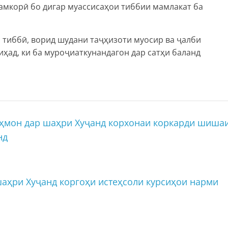
амкорӣ бо дигар муассисаҳои тиббии мамлакат ба
 тиббӣ, ворид шудани таҷҳизоти муосир ва ҷалби
ҳад, ки ба муроҷиаткунандагон дар сатҳи баланд
ҳмон дар шаҳри Хуҷанд корхонаи коркарди шиша
нд
аҳри Хуҷанд коргоҳи истеҳсоли курсиҳои нарми