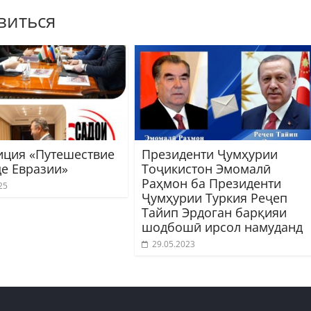
виться
иция «Путешествие
Президенти Ҷумҳурии
це Евразии»
Тоҷикистон Эмомалӣ
Раҳмон ба Президенти
25
Ҷумҳурии Туркия Реҷеп
Тайип Эрдоган барқияи
шодбошӣ ирсол намуданд
29.05.2023