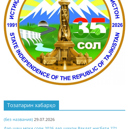
Тозатарин хабарҳо
(без названия)
29.07.2026
Дар шаш моҳи соли 2026 дар шаҳри Ваҳдат нисбати 271