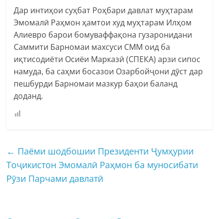
Дар интиҳои суҳбат Роҳбари давлат муҳтарам
Эмомалӣ Раҳмон ҳамтои худ муҳтарам Илҳом
Алиевро барои бомуваффақона гузаронидани
Саммити Барномаи махсуси СММ оид ба
иқтисодиёти Осиёи Марказӣ (СПЕКА) арзи сипос
намуда, ба саҳми босазои Озарбойҷони дӯст дар
пешбурди Барномаи мазкур баҳои баланд
доданд.
←
Паёми шодбошии Президенти Ҷумҳурии
Тоҷикистон Эмомалӣ Раҳмон ба муносибати
Рӯзи Парчами давлатӣ