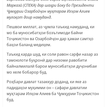
Марказӣ (СПЕКА) дар шаҳри Боку бо Президенти
Ҷумҳурии Озарбойҷон муҳтарам Илҳом Алиев
мулоқот доир намуданд.
Пешвои миллат, аз ҷумла таъкид намуданд, ки
мо ба муносибатҳои боэътимоди байни
Тоҷикистон ва Озарбойҷон дар ҳамаи самтҳо
баҳои баланд медиҳем.
Таъкид карда шуд, ки соли равон сарфи назар аз
тамоюлоти буҳронӣ дар низоми равобити
байналмилалӣ барои муносибатҳои дуҷонибаи
мо хеле бобарор буд.
Роҳбари давлат тазаккур доданд, ки яке аз
падидаҳои муҳимми он – сафари давлатии
муҳтарам Илҳом Алиев ба Ҷумҳурии Тоҷикистон
буд.