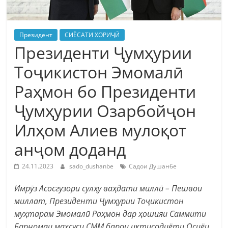
Президент
СИЁСАТИ ХОРИҶӢ
Президенти Ҷумҳурии
Тоҷикистон Эмомалӣ
Раҳмон бо Президенти
Ҷумҳурии Озарбойҷон
Илҳом Алиев мулоқот
анҷом доданд
24.11.2023
sado_dushanbe
Садои Душанбе
Имрӯз Асосгузори сулҳу ваҳдати миллӣ – Пешвои
миллат, Президенти Ҷумҳурии Тоҷикистон
муҳтарам Эмомалӣ Раҳмон дар ҳошияи Саммити
Барномаи махсуси СММ барои иқтисодиёти Осиёи