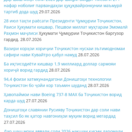
нафар ноболиғ парвандаҳои ҳуқуқвайронкунии маъмурӣ
тартиб дода шуд
29.07.2026
28 июл таҳти раёсати Президенти Ҷумҳурии Тоҷикистон,
Раиси Ҳукумати кишвар, Пешвои миллат муҳтарам Эмомалӣ
Раҳмон
маҷлиси
Ҳукумати Ҷумҳурии Тоҷикистон баргузор
гардид.
28.07.2026
Вазири корҳои хориҷии Тоҷикистон нусхаи эътимодномаи
сафири нави Кувайтро қабул намуд
28.07.2026
Ба иқтисодиёти кишвар 1,9 миллиард доллар сармояи
хориҷӣ ворид гардид
28.07.2026
94,4 фоизи хатмкунандагони Донишгоҳи технологии
Тоҷикистон бо ҷойи кор таъмин шуданд
28.07.2026
Ҳавопаймои нави Boeing 737-8 MAX ба Тоҷикистон ворид
карда шуд
27.07.2026
Донишгоҳи славянии Русияву Тоҷикистон дар соли нави
таҳсил бо як қатор навгониҳои муҳим ворид мегардад
27.07.2026
Дар шаш моҳи аввали соли 2026 нақшаи қисми даромади