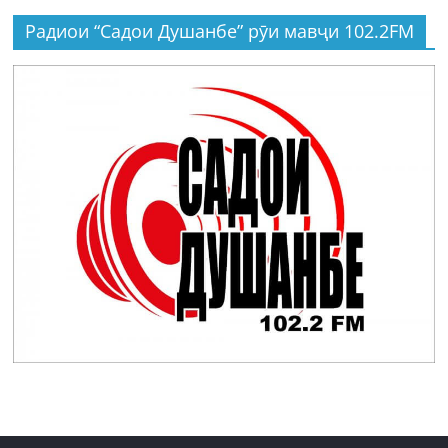
Радиои “Садои Душанбе” рӯи мавҷи 102.2FM