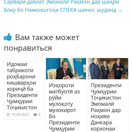
Сарвари давлат Эмомалӣ Раҳмон дар шаҳри
Боку бо Намоишгоҳи СПЕКА шинос шуданд
→
Вам также может
понравиться
Идомаи
табрикоти
роҳбарони
кишварҳои
Изҳороти
Президенти
хориҷӣ ба
матбуотӣ аз
Ҷумҳурии
Президенти
рӯйи
Тоҷикистон
Ҷумҳурии
мулоқоту
Эмомалӣ
Тоҷикистон
музокирот
Раҳмон дар
10.09.2021
0
бо
ноҳияи
Президенти
Данғара
Ҷумҳурии
корхонаи