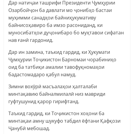
Дар натиҷаи ташрифи Президенти Ҷумҳурии
Озарбойҷон ба давлати мо ҷонибҳо бастаи
муҳимми санадҳои байниҳукумативу
байнисоҳавиро ба имзо расониданд, ки
муносибатҳои дуҷонибаро бо муҳтавои сифатан
нав ғанӣ гардонид.
Дар ин замина, таъкид гардид, ки Ҳукумати
Ҷумҳурии Тоҷикистон Барномаи чорабиниҳо
оид ба татбиқи амалии тавофуқномаҳои
бадастомадаро қабул намуд.
Зимни вохӯрӣ масъалаҳои ҳалталаби
минтақавию байналмилалӣ низ мавриди
гуфтушунид қарор гирифтанд.
Таъкид гардид, ки Тоҷикистон хоҳони ба
минтақаи амну шукуфо табдил ёфтани Қафқози
Ҷанубӣ мебошад.