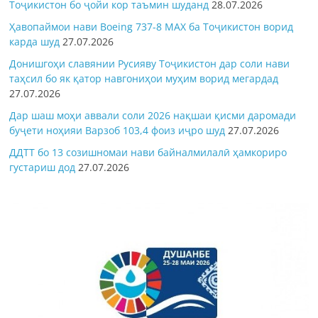
Тоҷикистон бо ҷойи кор таъмин шуданд
28.07.2026
Ҳавопаймои нави Boeing 737-8 MAX ба Тоҷикистон ворид
карда шуд
27.07.2026
Донишгоҳи славянии Русияву Тоҷикистон дар соли нави
таҳсил бо як қатор навгониҳои муҳим ворид мегардад
27.07.2026
Дар шаш моҳи аввали соли 2026 нақшаи қисми даромади
буҷети ноҳияи Варзоб 103,4 фоиз иҷро шуд
27.07.2026
ДДТТ бо 13 созишномаи нави байналмилалӣ ҳамкориро
густариш дод
27.07.2026