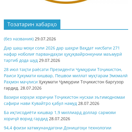
Тозатарин хабарҳо
(без названия)
29.07.2026
Дар шаш моҳи соли 2026 дар шаҳри Ваҳдат нисбати 271
нафар ноболиғ парвандаҳои ҳуқуқвайронкунии маъмурӣ
тартиб дода шуд
29.07.2026
28 июл таҳти раёсати Президенти Ҷумҳурии Тоҷикистон,
Раиси Ҳукумати кишвар, Пешвои миллат муҳтарам Эмомалӣ
Раҳмон
маҷлиси
Ҳукумати Ҷумҳурии Тоҷикистон баргузор
гардид.
28.07.2026
Вазири корҳои хориҷии Тоҷикистон нусхаи эътимодномаи
сафири нави Кувайтро қабул намуд
28.07.2026
Ба иқтисодиёти кишвар 1,9 миллиард доллар сармояи
хориҷӣ ворид гардид
28.07.2026
94,4 фоизи хатмкунандагони Донишгоҳи технологии