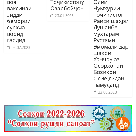
воя
Тоҷикистону
Олии
ваксинаи
Озарбойҷон
Ҷумҳурии
зидди
Тоҷикистон,
25.01.2023
бемории
Раиси шаҳри
сурхча
Душанбе
ворид
муҳтарам
гардид
Рустами
Эмомалӣ дар
04.07.2023
шаҳри
Ханҷоу аз
Осорхонаи
Бозиҳои
Осиё дидан
намуданд
23.08.2023