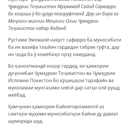
Ҷумҳурии Тоҷикистон Муҳаммад Сайид Сарварро
бо хоҳиши ӯ ба ҳузур пазируфтанд. Дар ин бора аз
Маҷлиси миллии Маҷлиси Олии Ҷумҳурии
Тоҷикистон хабар доданд.
Рустами Эмомалӣ нахуст сафирро ба муносибати
ба ин вазифа таъйин гардидан табрик гуфта, дар
ин ҷода ба ӯ комёбиҳо орзу намуданд.
Бо қаноатмандӣ изҳор гардид, ки ҳамкории
дуҷонибаи Ҷумҳурии Тоҷикистон ва Ҷумҳурии
Исломии Покистон бо кӯшишҳои тарафайн ва
муколамаи мунтазами сиёсӣ дар сатҳи олӣ рушд
меёбад.
Ҳамчунин ҳамкории байнипарламентӣ аз
самтҳои муҳими муносибатҳои байни ду давлат
шуморида шуд.