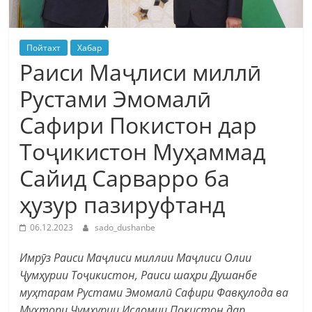
Пойтахт
Хабар
Раиси Маҷлиси миллӣ
Рустами Эмомалӣ
Сафири Покистон дар
Тоҷикистон Муҳаммад
Сайид Сарварро ба
ҳузур пазируфтанд
06.12.2023
sado_dushanbe
Имрӯз Раиси Маҷлиси миллии Маҷлиси Олии
Ҷумҳурии Тоҷикистон, Раиси шаҳри Душанбе
муҳтарам Рустами Эмомалӣ Сафири Фавқулода ва
Мухтори Ҷумҳурии Исломии Покистон дар