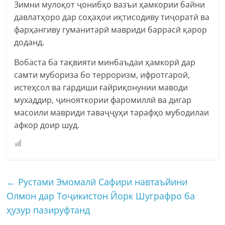
Зимни мулоқот ҷонибҳо вазъи ҳамкории байни
давлатҳоро дар соҳаҳои иқтисодиву тиҷоратӣ ва
фарҳангиву гуманитарӣ мавриди баррасӣ қарор
доданд.
Вобаста ба тақвияти минбаъдаи ҳамкорӣ дар
самти мубориза бо терроризм, ифротгароӣ,
истеҳсол ва гардиши ғайриқонунии маводи
мухаддир, ҷинояткории фаромиллӣ ва дигар
масоили мавриди таваҷҷуҳи тарафҳо мубодилаи
афкор доир шуд.
←
Рустами Эмомалӣ Сафири навтаъйини
Олмон дар Тоҷикистон Йорк Шуграфро ба
ҳузур пазируфтанд