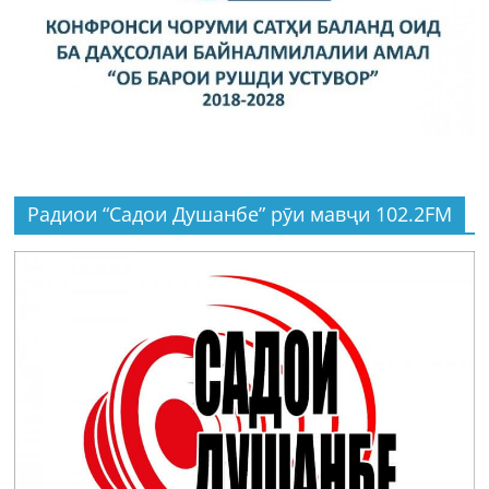
Радиои “Садои Душанбе” рӯи мавҷи 102.2FM