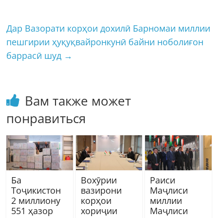
Дар Вазорати корҳои дохилӣ Барномаи миллии
пешгирии ҳуқуқвайронкунӣ байни ноболиғон
баррасӣ шуд
→
Вам также может
понравиться
Ба
Вохӯрии
Раиси
Тоҷикистон
вазирони
Маҷлиси
2 миллиону
корҳои
миллии
551 ҳазор
хориҷии
Маҷлиси