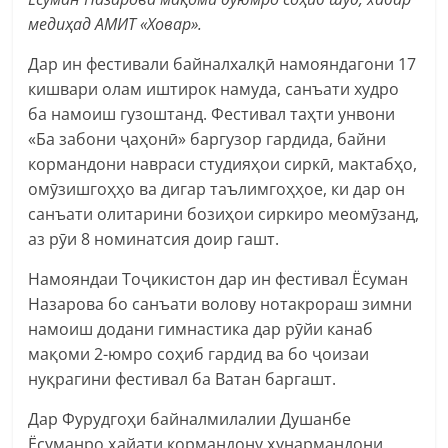
медиҳад АМИТ «Ховар».
Дар ин фестивали байналхалқӣ намояндагони 17
кишвари олам иштирок намуда, санъати худро
ба намоиш гузоштанд. Фестивал таҳти унвони
«Ба забони ҷаҳонӣ» баргузор гардида, байни
кормандони навраси студияҳои сиркӣ, мактабҳо,
омӯзишгоҳҳо ва дигар таълимгоҳҳое, ки дар он
санъати олитарини бозиҳои сиркиро меомӯзанд,
аз рӯи 8 номинатсия доир гашт.
Намояндаи Тоҷикистон дар ин фестивал Ёсуман
Назарова бо санъати волову нотакрораш зимни
намоиш додани гимнастика дар рӯйи канаб
мақоми 2-юмро соҳиб гардид ва бо ҷоизаи
нуқрагини фестивал ба Ватан баргашт.
Дар Фурудгоҳи байналмилалии Душанбе
Ёсуманро ҳайати кормандону ҳунармандони