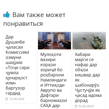
Вам также может
понравиться
Дар
Душанбе
ҷаласаи
Комиссияи
Мулоқоти
Хабари
озмуни
вазири
марги се
шаҳрии
корҳои
нафар дар
«Тоҷи сари
хориҷӣ бо
обҳои
ҷумла
роҳбарони
кишвар дар
ҳунарҳост
Намояндаги
як
илм»
и Иттиҳоди
шабонарӯз.
баргузор
Аврупо ва
Ҷустуҷӯи як
гардид
Дафтари
ҷасад идома
12.04.2024
барномаҳои
дорад
САҲА дар
03.05.2023