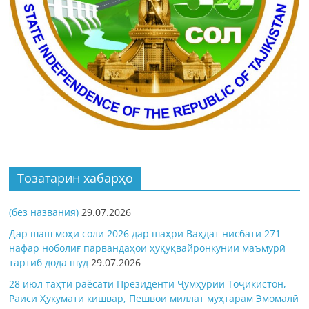
Тозатарин хабарҳо
(без названия)
29.07.2026
Дар шаш моҳи соли 2026 дар шаҳри Ваҳдат нисбати 271
нафар ноболиғ парвандаҳои ҳуқуқвайронкунии маъмурӣ
тартиб дода шуд
29.07.2026
28 июл таҳти раёсати Президенти Ҷумҳурии Тоҷикистон,
Раиси Ҳукумати кишвар, Пешвои миллат муҳтарам Эмомалӣ