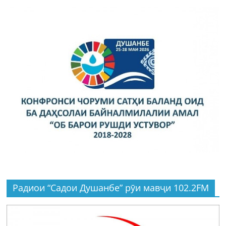
Радиои “Садои Душанбе” рӯи мавҷи 102.2FM