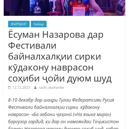
ФАРҲАНГ
Хабар
Ёсуман Назарова дар
Фестивали
байналхалқии сирки
кӯдакону наврасон
соҳиби ҷойи дуюм шуд
12.12.2023
sado_dushanbe
8-10 декабр дар шаҳри Тулаи Федератсияи Русия
Фестивали байналхалқии сирки кӯдакону
наврасон- «Ба забони ҷаҳонӣ («На языке мира»)
баргузор гардид, ки дар он намояндаи Тоҷикистон
Ёсуман Назарова мақоми дуюмро соҳиб шуд, хабар