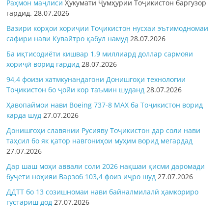
Раҳмон
маҷлиси
Ҳукумати Ҷумҳурии Тоҷикистон баргузор
гардид.
28.07.2026
Вазири корҳои хориҷии Тоҷикистон нусхаи эътимодномаи
сафири нави Кувайтро қабул намуд
28.07.2026
Ба иқтисодиёти кишвар 1,9 миллиард доллар сармояи
хориҷӣ ворид гардид
28.07.2026
94,4 фоизи хатмкунандагони Донишгоҳи технологии
Тоҷикистон бо ҷойи кор таъмин шуданд
28.07.2026
Ҳавопаймои нави Boeing 737-8 MAX ба Тоҷикистон ворид
карда шуд
27.07.2026
Донишгоҳи славянии Русияву Тоҷикистон дар соли нави
таҳсил бо як қатор навгониҳои муҳим ворид мегардад
27.07.2026
Дар шаш моҳи аввали соли 2026 нақшаи қисми даромади
буҷети ноҳияи Варзоб 103,4 фоиз иҷро шуд
27.07.2026
ДДТТ бо 13 созишномаи нави байналмилалӣ ҳамкориро
густариш дод
27.07.2026