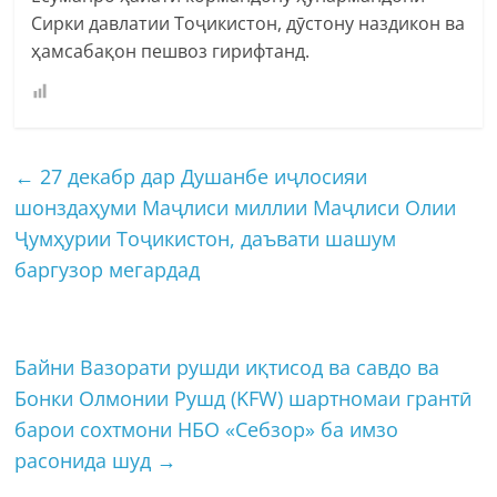
Сирки давлатии Тоҷикистон, дӯстону наздикон ва
ҳамсабақон пешвоз гирифтанд.
←
27 декабр дар Душанбе иҷлосияи
шонздаҳуми Маҷлиси миллии Маҷлиси Олии
Ҷумҳурии Тоҷикистон, даъвати шашум
баргузор мегардад
Байни Вазорати рушди иқтисод ва савдо ва
Бонки Олмонии Рушд (KFW) шартномаи грантӣ
барои сохтмони НБО «Себзор» ба имзо
расонида шуд
→