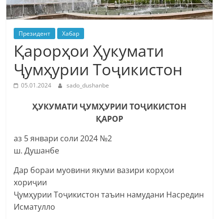
Президент
Хабар
Қарорҳои Ҳукумати
Ҷумҳурии Тоҷикистон
05.01.2024
sado_dushanbe
ҲУКУМАТИ ҶУМҲУРИИ ТОҶИКИСТОН
ҚАРОР
аз 5 январи соли 2024 №2
ш. Душанбе
Дар бораи муовини якуми вазири корҳои
хориҷии
Ҷумҳурии Тоҷикистон таъин намудани Насредин
Исматулло