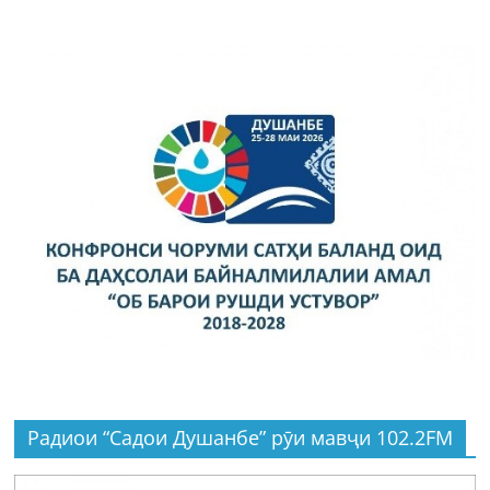
Радиои “Садои Душанбе” рӯи мавҷи 102.2FM