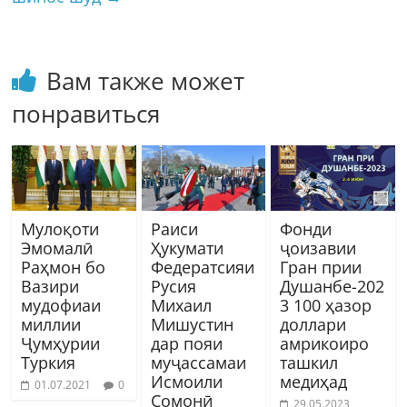
Вам также может
понравиться
Мулоқоти
Раиси
Фонди
Эмомалӣ
Ҳукумати
ҷоизавии
Раҳмон бо
Федератсияи
Гран прии
Вазири
Русия
Душанбе-202
мудофиаи
Михаил
3 100 ҳазор
миллии
Мишустин
доллари
Ҷумҳурии
дар пояи
амрикоиро
Туркия
муҷассамаи
ташкил
Исмоили
медиҳад
01.07.2021
0
Сомонӣ
29.05.2023