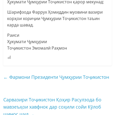
Ҳукумати Ҷумҳурии Тоҷикистон қарор мекунад:
Шарифзода Фаррух Ҳомиддин муовини вазири
корҳои хориҷии Ҷумҳурии Тоҷикистон таъин
карда шавад.
Раиси
Ҳукумати Ҷумҳурии
Тоҷикистон Эмомалӣ Раҳмон
←
Фармони Президенти Ҷумҳурии Тоҷикистон
Сарвазири Тоҷикистон Қоҳир Расулзода бо
мавзеъҳои хавфнок дар соҳили сойи Кӯлоб
шинос шуд
→