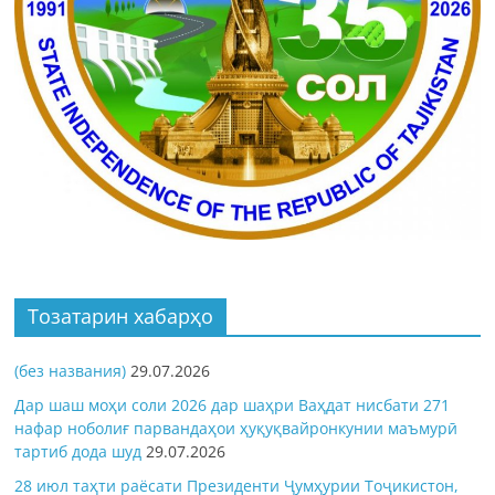
Тозатарин хабарҳо
(без названия)
29.07.2026
Дар шаш моҳи соли 2026 дар шаҳри Ваҳдат нисбати 271
нафар ноболиғ парвандаҳои ҳуқуқвайронкунии маъмурӣ
тартиб дода шуд
29.07.2026
28 июл таҳти раёсати Президенти Ҷумҳурии Тоҷикистон,