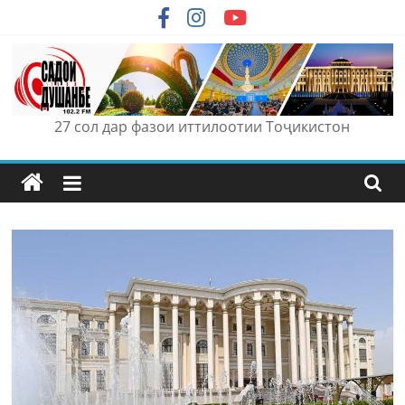
Skip
to
content
27 сол дар фазои иттилоотии Тоҷикистон