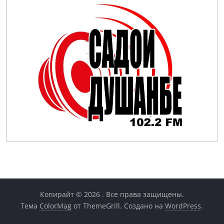
Копирайт © 2026
. Все права защищены.
Тема
ColorMag
от ThemeGrill. Создано на
WordPress
.