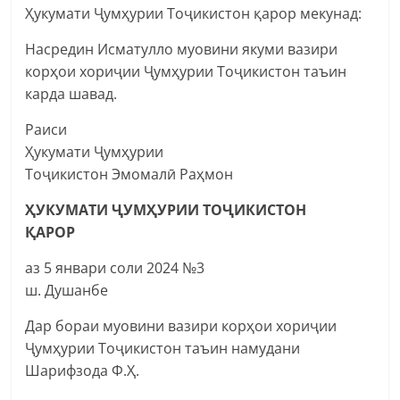
Ҳукумати Ҷумҳурии Тоҷикистон қарор мекунад:
Насредин Исматулло муовини якуми вазири
корҳои хориҷии Ҷумҳурии Тоҷикистон таъин
карда шавад.
Раиси
Ҳукумати Ҷумҳурии
Тоҷикистон Эмомалӣ Раҳмон
ҲУКУМАТИ ҶУМҲУРИИ ТОҶИКИСТОН
ҚАРОР
аз 5 январи соли 2024 №3
ш. Душанбе
Дар бораи муовини вазири корҳои хориҷии
Ҷумҳурии Тоҷикистон таъин намудани
Шарифзода Ф.Ҳ.