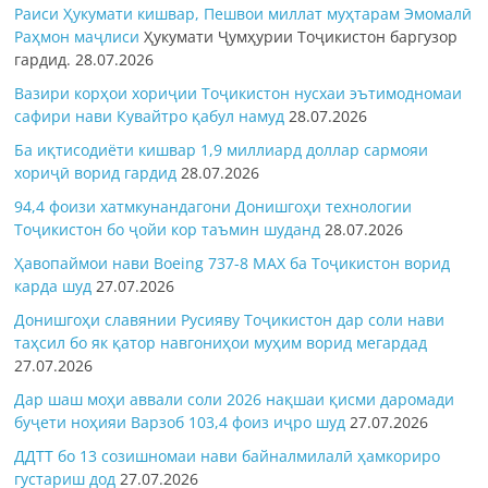
Раиси Ҳукумати кишвар, Пешвои миллат муҳтарам Эмомалӣ
Раҳмон
маҷлиси
Ҳукумати Ҷумҳурии Тоҷикистон баргузор
гардид.
28.07.2026
Вазири корҳои хориҷии Тоҷикистон нусхаи эътимодномаи
сафири нави Кувайтро қабул намуд
28.07.2026
Ба иқтисодиёти кишвар 1,9 миллиард доллар сармояи
хориҷӣ ворид гардид
28.07.2026
94,4 фоизи хатмкунандагони Донишгоҳи технологии
Тоҷикистон бо ҷойи кор таъмин шуданд
28.07.2026
Ҳавопаймои нави Boeing 737-8 MAX ба Тоҷикистон ворид
карда шуд
27.07.2026
Донишгоҳи славянии Русияву Тоҷикистон дар соли нави
таҳсил бо як қатор навгониҳои муҳим ворид мегардад
27.07.2026
Дар шаш моҳи аввали соли 2026 нақшаи қисми даромади
буҷети ноҳияи Варзоб 103,4 фоиз иҷро шуд
27.07.2026
ДДТТ бо 13 созишномаи нави байналмилалӣ ҳамкориро
густариш дод
27.07.2026