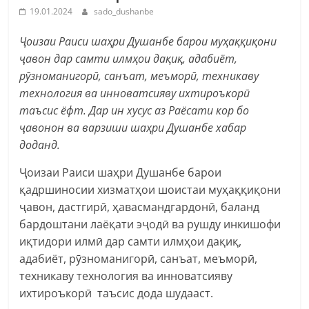
19.01.2024
sado_dushanbe
Ҷоизаи Раиси шаҳри Душанбе барои муҳаққиқони
ҷавон дар самти илмҳои дақиқ, адабиёт,
рӯзноманигорӣ, санъат, меъморӣ, техникаву
технология ва инноватсияву ихтироъкорӣ
таъсис ёфт. Дар ин хусус аз Раёсати кор бо
ҷавонон ва варзиши шаҳри Душанбе хабар
доданд.
Ҷоизаи Раиси шаҳри Душанбе барои
қадршиносии хизматҳои шоистаи муҳаққиқони
ҷавон, дастгирӣ, ҳавасмандгардонӣ, баланд
бардоштани лаёқати эҷодӣ ва рушду инкишофи
иқтидори илмӣ дар самти илмҳои дақиқ,
адабиёт, рӯзноманигорӣ, санъат, меъморӣ,
техникаву технология ва инноватсияву
ихтироъкорӣ таъсис дода шудааст.