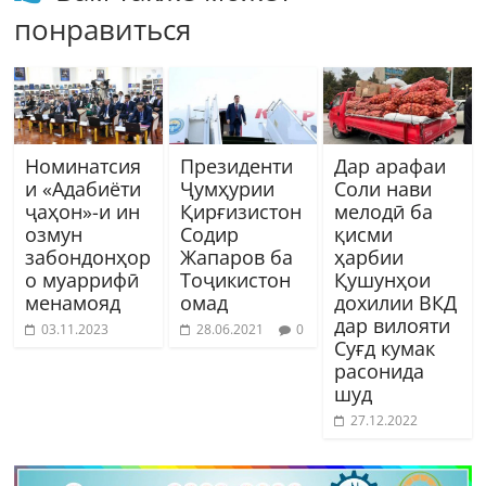
понравиться
Номинатсия
Президенти
Дар арафаи
и «Адабиёти
Ҷумҳурии
Соли нави
ҷаҳон»-и ин
Қирғизистон
мелодӣ ба
озмун
Содир
қисми
забондонҳор
Жапаров ба
ҳарбии
о муаррифӣ
Тоҷикистон
Қушунҳои
менамояд
омад
дохилии ВКД
дар вилояти
03.11.2023
28.06.2021
0
Суғд кумак
расонида
шуд
27.12.2022