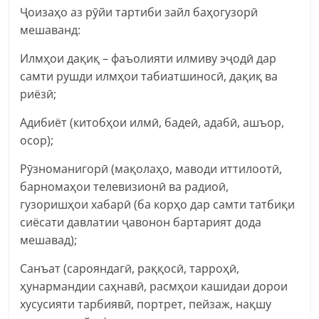
Ҷоизаҳо аз рӯйи тартиби зайл баҳогузорӣ
мешаванд:
Илмҳои дақиқ – фаъолияти илмиву эҷодӣ дар
самти рушди илмҳои табиатшиносӣ, дақиқ ва
риёзӣ;
Адибиёт (китобҳои илмӣ, бадеӣ, адабӣ, ашъор,
осор);
Рӯзноманигорӣ (мақолаҳо, маводи иттилоотӣ,
барномаҳои телевизионӣ ва радиоӣ,
гузоришҳои хабарӣ (ба корҳо дар самти татбиқи
сиёсати давлатии ҷавонон бартарият дода
мешавад);
Санъат (сарояндагӣ, раққосӣ, тарроҳӣ,
ҳунармандии саҳнавӣ, расмҳои кашидаи дорои
хусусияти тарбиявӣ, портрет, пейзаж, нақшу