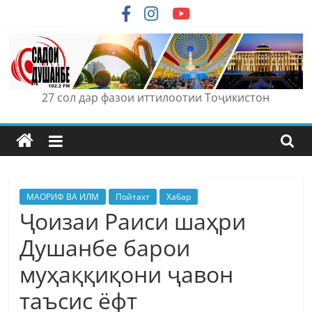
Skip
to
content
27 сол дар фазои иттилоотии Тоҷикистон
МАОРИФ ВА ИЛМ
Пойтахт
Хабар
Ҷоизаи Раиси шаҳри
Душанбе барои
муҳаққиқони ҷавон
таъсис ёфт