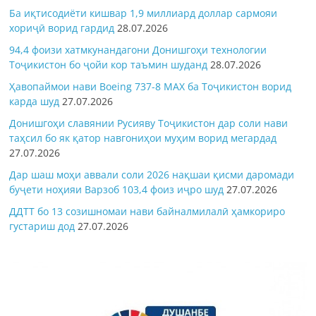
Ба иқтисодиёти кишвар 1,9 миллиард доллар сармояи
хориҷӣ ворид гардид
28.07.2026
94,4 фоизи хатмкунандагони Донишгоҳи технологии
Тоҷикистон бо ҷойи кор таъмин шуданд
28.07.2026
Ҳавопаймои нави Boeing 737-8 MAX ба Тоҷикистон ворид
карда шуд
27.07.2026
Донишгоҳи славянии Русияву Тоҷикистон дар соли нави
таҳсил бо як қатор навгониҳои муҳим ворид мегардад
27.07.2026
Дар шаш моҳи аввали соли 2026 нақшаи қисми даромади
буҷети ноҳияи Варзоб 103,4 фоиз иҷро шуд
27.07.2026
ДДТТ бо 13 созишномаи нави байналмилалӣ ҳамкориро
густариш дод
27.07.2026