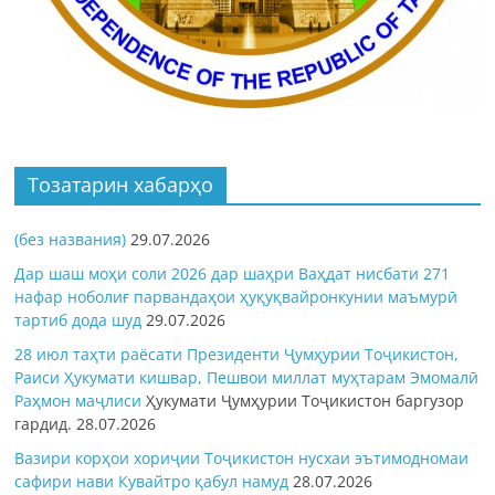
Тозатарин хабарҳо
(без названия)
29.07.2026
Дар шаш моҳи соли 2026 дар шаҳри Ваҳдат нисбати 271
нафар ноболиғ парвандаҳои ҳуқуқвайронкунии маъмурӣ
тартиб дода шуд
29.07.2026
28 июл таҳти раёсати Президенти Ҷумҳурии Тоҷикистон,
Раиси Ҳукумати кишвар, Пешвои миллат муҳтарам Эмомалӣ
Раҳмон
маҷлиси
Ҳукумати Ҷумҳурии Тоҷикистон баргузор
гардид.
28.07.2026
Вазири корҳои хориҷии Тоҷикистон нусхаи эътимодномаи
сафири нави Кувайтро қабул намуд
28.07.2026