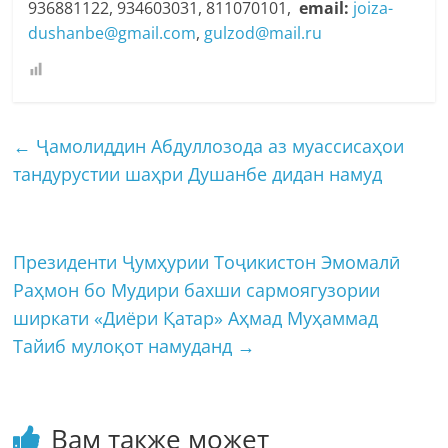
936881122, 934603031, 811070101,
email:
joiza-
dushanbe@gmail.com
,
gulzod@mail.ru
←
Ҷамолиддин Абдуллозода аз муассисаҳои
тандурустии шаҳри Душанбе дидан намуд
Президенти Ҷумҳурии Тоҷикистон Эмомалӣ
Раҳмон бо Мудири бахши сармоягузории
ширкати «Диёри Қатар» Аҳмад Муҳаммад
Тайиб мулоқот намуданд
→
Вам также может