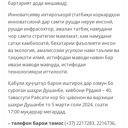
бартарият дода мешавад);
Инноватсияву ихтироъкорӣ (татбиқи коркардҳои
инноватсионӣ дар самти рушди неруи инсонӣ,
рушди инфрасохтор, амалан татбиқ намудани
чор самти стратегии мамлакат, кам намудани
сатҳи камбизоатӣ, бехатарии фаъолияти инсон
ва экология, амалисозии усулҳои нави таълим ва
таҳқиқоти илмӣ, истифодаи маводи навин бар
ивази маводи мавҷуда, истифодаи
технологияҳои иттилоотӣ.
Қабули ҳуҷҷатҳо барои иштирок дар озмун бо
суроғаи шаҳри Душанбе, хиёбони Рӯдакӣ – 40,
тавассути Раёсати кор бо ҷавонон ва варзиши
шаҳри Душанбе то 5 марти соли 2024, соати
17:00 муқаррар мегардад.
– телефон барои тамос
(+37) 2217283, 2216736,