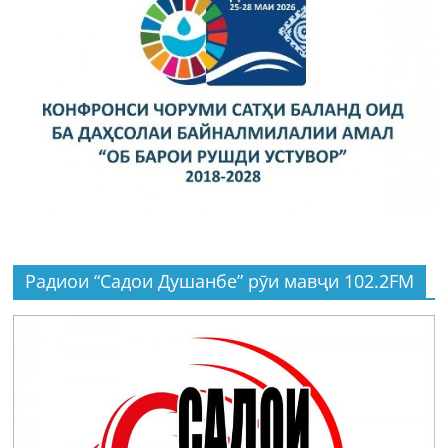
Радиои “Садои Душанбе” рӯи мавҷи 102.2FM