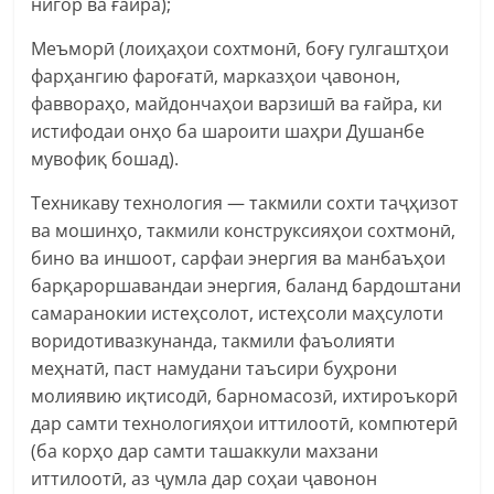
нигор ва ғайра);
Меъморӣ (лоиҳаҳои сохтмонӣ, боғу гулгаштҳои
фарҳангию фароғатӣ, марказҳои ҷавонон,
фаввораҳо, майдончаҳои варзишӣ ва ғайра, ки
истифодаи онҳо ба шароити шаҳри Душанбе
мувофиқ бошад).
Техникаву технология — такмили сохти таҷҳизот
ва мошинҳо, такмили конструксияҳои сохтмонӣ,
бино ва иншоот, сарфаи энергия ва манбаъҳои
барқароршавандаи энергия, баланд бардоштани
самаранокии истеҳсолот, истеҳсоли маҳсулоти
воридотивазкунанда, такмили фаъолияти
меҳнатӣ, паст намудани таъсири буҳрони
молиявию иқтисодӣ, барномасозӣ, ихтироъкорӣ
дар самти технологияҳои иттилоотӣ, компютерӣ
(ба корҳо дар самти ташаккули махзани
иттилоотӣ, аз ҷумла дар соҳаи ҷавонон