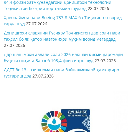
94,4 фоизи хатмкунандагони Донишгоҳи технологии
Тоҷикистон бо ҷойи кор таъмин шуданд
28.07.2026
Ҳавопаймои нави Boeing 737-8 MAX ба Тоҷикистон ворид
карда шуд
27.07.2026
Донишгоҳи славянии Русияву Тоҷикистон дар соли нави
таҳсил бо як қатор навгониҳои муҳим ворид мегардад
27.07.2026
Дар шаш моҳи аввали соли 2026 нақшаи қисми даромади
буҷети ноҳияи Варзоб 103,4 фоиз иҷро шуд
27.07.2026
ДДТТ бо 13 созишномаи нави байналмилалӣ ҳамкориро
густариш дод
27.07.2026