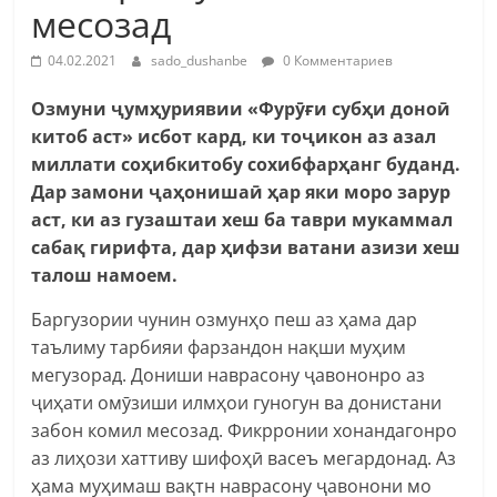
месозад
04.02.2021
sado_dushanbe
0 Комментариев
Озмуни
ҷумҳуриявии
«Фур
ӯғ
и суб
ҳ
и доно
ӣ
китоб аст» исбот кард, ки то
ҷ
икон аз азал
миллати со
ҳ
ибкитобу сохибфар
ҳ
анг буданд.
Дар замони
ҷ
а
ҳ
ониша
ӣ ҳ
ар яки моро зарур
аст, ки аз гузаштаи хеш ба таври мукаммал
саба
қ
гирифта, дар
ҳ
ифзи
в
атани азизи хеш
талош намоем.
Баргузории чунин озмунҳо пеш аз ҳама дар
таълиму тарбияи фарзандон нақши муҳим
мегузорад. Дониши наврасону ҷавононро аз
ҷиҳати омӯзиши илмҳои гуногун ва донистани
забон комил месозад. Фикрронии хонандагонро
аз лиҳози хаттиву шифоҳӣ васеъ мегардонад. Аз
ҳама муҳимаш вақтн наврасону ҷавонони мо