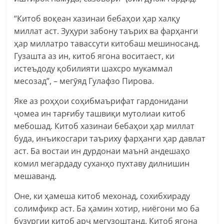
“Китоб воқеан хазинаи бебаҳои ҳар халқу
миллат аст. Зуҳури забону таърих ва фарҳанги
ҳар миллатро тавассути китобаш мешиносанд.
Гузашта аз ин, китоб ягона воситаест, ки
истеъдоду қобилияти шахсро мукаммал
месозад”, – мегӯяд Гулафзо Пирова.
Яке аз роҳҳои соҳибмаърифат гардонидани
ҷомеа ин тарғибу ташвиқи мутолиаи китоб
мебошад. Китоб хазинаи бебаҳои ҳар миллат
буда, инъикосгари таъриху фарҳанги ҳар давлат
аст. Ба востаи ин дурдонаи маънӣ андешаҳо
комил мегардаду суханҳо пухтаву дилнишин
мешаванд.
Оне, ки ҳамеша китоб мехонад, сохибхираду
солимфикр аст. Ба ҳамин хотир, ниёгони мо ба
бузургии китоб арҷ мегузоштанд. Китоб ягона