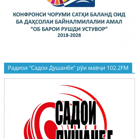
Радиои “Садои Душанбе” рӯи мавҷи 102.2FM