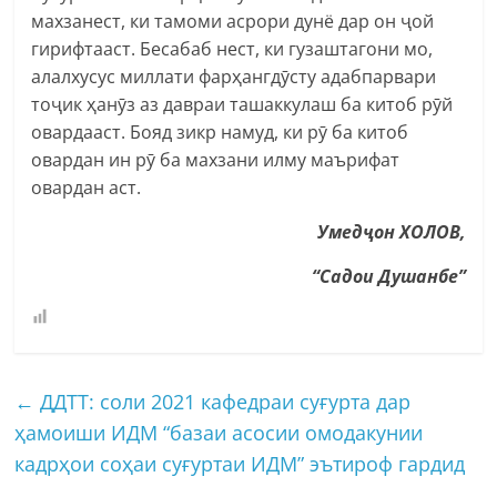
махзанест, ки тамоми асрори дунё дар он ҷой
гирифтааст. Бесабаб нест, ки гузаштагони мо,
алалхусус миллати фарҳангдӯсту адабпарвари
тоҷик ҳанӯз аз давраи ташаккулаш ба китоб рӯй
овардааст. Бояд зикр намуд, ки рӯ ба китоб
овардан ин рӯ ба махзани илму маърифат
овардан аст.
Умед
ҷ
он ХОЛОВ
,
“Садои Душанбе”
←
ДДТТ: соли 2021 кафедраи суғурта дар
ҳамоиши ИДМ “базаи асосии омодакунии
кадрҳои соҳаи суғуртаи ИДМ” эътироф гардид