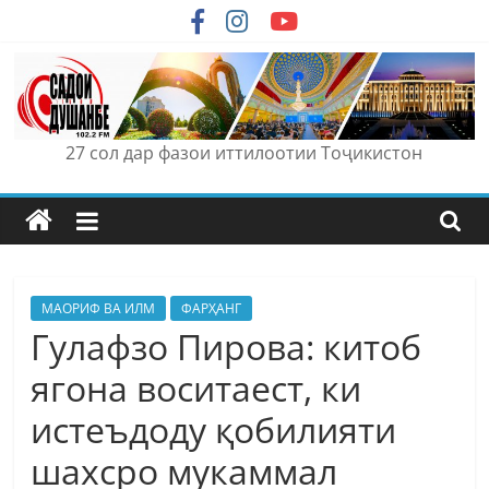
Skip
to
content
27 сол дар фазои иттилоотии Тоҷикистон
МАОРИФ ВА ИЛМ
ФАРҲАНГ
Гулафзо Пирова: китоб
ягона воситаест, ки
истеъдоду қобилияти
шахсро мукаммал