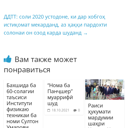
ДДТТ: соли 2020 устодоне, ки дар хобгоҳ
истиқомат мекарданд, аз ҳаққи пардохти
солонаи он озод карда шуданд
→
Вам также может
понравиться
Бахшида ба
“Нома ба
60-солагии
Панҷшер”
таъсиси
муаррифӣ
Институти
шуд
Раиси
физикаю
18.10.2021
0
ҳукумати
техникаи ба
мардумии
номи Султон
шаҳри
Умарови