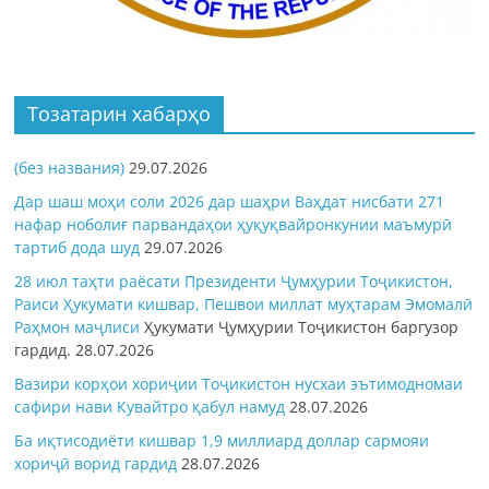
Тозатарин хабарҳо
(без названия)
29.07.2026
Дар шаш моҳи соли 2026 дар шаҳри Ваҳдат нисбати 271
нафар ноболиғ парвандаҳои ҳуқуқвайронкунии маъмурӣ
тартиб дода шуд
29.07.2026
28 июл таҳти раёсати Президенти Ҷумҳурии Тоҷикистон,
Раиси Ҳукумати кишвар, Пешвои миллат муҳтарам Эмомалӣ
Раҳмон
маҷлиси
Ҳукумати Ҷумҳурии Тоҷикистон баргузор
гардид.
28.07.2026
Вазири корҳои хориҷии Тоҷикистон нусхаи эътимодномаи
сафири нави Кувайтро қабул намуд
28.07.2026
Ба иқтисодиёти кишвар 1,9 миллиард доллар сармояи
хориҷӣ ворид гардид
28.07.2026