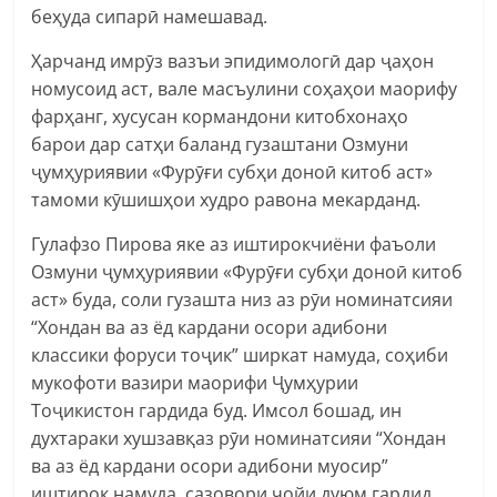
беҳуда сипарӣ намешавад.
Ҳарчанд имрӯз вазъи эпидимологӣ дар ҷаҳон
номусоид аст, вале масъулини соҳаҳои маорифу
фарҳанг, хусусан кормандони китобхонаҳо
барои дар сатҳи баланд гузаштани Озмуни
ҷумҳуриявии «Фурӯғи субҳи доноӣ китоб аст»
тамоми кӯшишҳои худро равона мекарданд.
Гулафзо Пирова яке аз иштирокчиёни фаъоли
Озмуни ҷумҳуриявии «Фурӯғи субҳи доноӣ китоб
аст» буда, соли гузашта низ аз рӯи номинатсияи
“Хондан ва аз ёд кардани осори адибони
классики форуси тоҷик” ширкат намуда, соҳиби
мукофоти вазири маорифи Ҷумҳурии
Тоҷикистон гардида буд. Имсол бошад, ин
духтараки хушзавқаз рӯи номинатсияи “Хондан
ва аз ёд кардани осори адибони муосир”
иштирок намуда, сазовори ҷойи дуюм гардид.