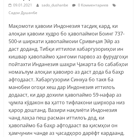
09.01.2021
sado_dushanbe
0 Комментариев
Садои Душанбе
Мақомоти ҳавоии Индонезия тасдиқ кард, ки
алоқаи ҳавоии худро бо ҳавопаймои Боинг 737-
500-и ширкати ҳавопаймоии Сривиҷая Эйр аз
даст доданд. Тибқи иттилои хабаргузориҳои ин
кишвар ҳавопаймо ҳангоми парвоз аз фурудгоҳи
пойтахти Инданезия шаҳри Ҷакарта бо сабабҳои
номаълум алоқаи ҳавоиро аз даст дода ба баҳр
афтодааст. Хабаргузории Синхуа бо такя ба
манобеи огоҳи хеш дар Индонезия иттилоъ
додааст, ки дар дохили ҳавопаймо 59-нафар аз
ҷумла кӯдакон ва ҳатто тифлакони ширхора низ
қарор доштанд. Вазири нақлиёти Индонезия
чанд лаҳза пеш расман иттилоъ дод, ки
ҳавопаймо ба баҳр афтодааст ва қисмҳои он
ҳамчунин чанде аз ҷасадҳоро дарёфт кардаанд.