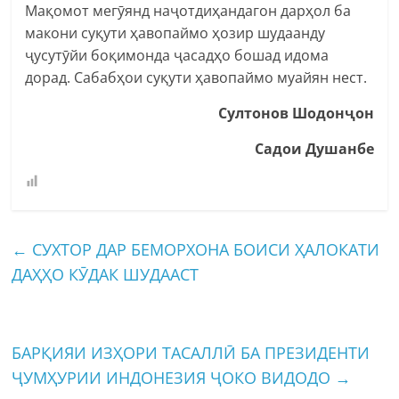
Мақомот мегӯянд наҷотдиҳандагон дарҳол ба
макони суқути ҳавопаймо ҳозир шудаанду
ҷусутӯйи боқимонда ҷасадҳо бошад идома
дорад. Сабабҳои суқути ҳавопаймо муайян нест.
Султонов Шодонҷон
Садои Душанбе
←
СУХТОР ДАР БЕМОРХОНА БОИСИ ҲАЛОКАТИ
ДАҲҲО КӮДАК ШУДААСТ
БАРҚИЯИ ИЗҲОРИ ТАСАЛЛӢ БА ПРЕЗИДЕНТИ
ҶУМҲУРИИ ИНДОНЕЗИЯ ҶОКО ВИДОДО
→