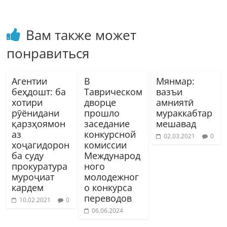
Вам также может
понравиться
Агентии
В
Мянмар:
беҳдошт: ба
Таврическом
вазъи
хотири
дворце
амниятӣ
рӯёнидани
прошло
мураккабтар
қарзҳоямон
заседание
мешавад
аз
конкурсной
02.03.2021
0
хоҷагидорон
комиссии
ба суду
Международ
прокуратура
ного
муроҷиат
молодежног
кардем
о конкурса
переводов
10.02.2021
0
06.06.2024