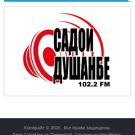
Копирайт © 2026
. Все права защищены.
Тема
ColorMag
от ThemeGrill. Создано на
WordPress
.