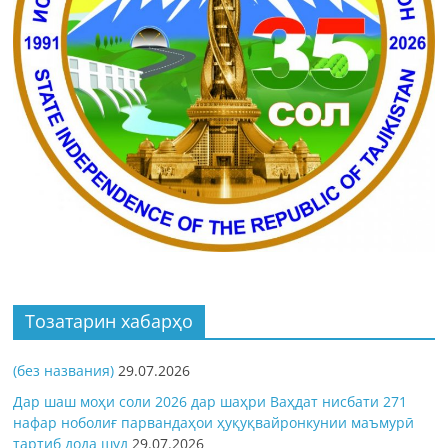
Тозатарин хабарҳо
(без названия)
29.07.2026
Дар шаш моҳи соли 2026 дар шаҳри Ваҳдат нисбати 271
нафар ноболиғ парвандаҳои ҳуқуқвайронкунии маъмурӣ
тартиб дода шуд
29.07.2026