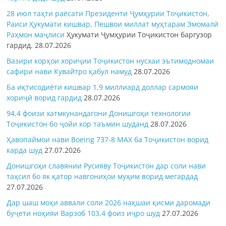
28 июл таҳти раёсати Президенти Ҷумҳурии Тоҷикистон,
Раиси Ҳукумати кишвар, Пешвои миллат муҳтарам Эмомалӣ
Раҳмон
маҷлиси
Ҳукумати Ҷумҳурии Тоҷикистон баргузор
гардид.
28.07.2026
Вазири корҳои хориҷии Тоҷикистон нусхаи эътимодномаи
сафири нави Кувайтро қабул намуд
28.07.2026
Ба иқтисодиёти кишвар 1,9 миллиард доллар сармояи
хориҷӣ ворид гардид
28.07.2026
94,4 фоизи хатмкунандагони Донишгоҳи технологии
Тоҷикистон бо ҷойи кор таъмин шуданд
28.07.2026
Ҳавопаймои нави Boeing 737-8 MAX ба Тоҷикистон ворид
карда шуд
27.07.2026
Донишгоҳи славянии Русияву Тоҷикистон дар соли нави
таҳсил бо як қатор навгониҳои муҳим ворид мегардад
27.07.2026
Дар шаш моҳи аввали соли 2026 нақшаи қисми даромади
буҷети ноҳияи Варзоб 103,4 фоиз иҷро шуд
27.07.2026