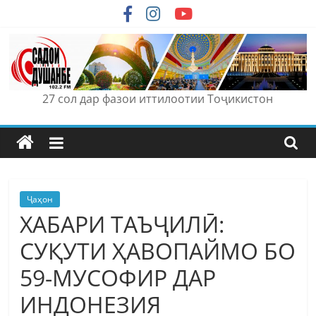
Skip
to
content
27 сол дар фазои иттилоотии Тоҷикистон
Ҷаҳон
ХАБАРИ ТАЪҶИЛӢ:
СУҚУТИ ҲАВОПАЙМО БО
59-МУСОФИР ДАР
ИНДОНЕЗИЯ