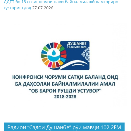
ДДТТ бо 13 созишномаи нави байналмилалӣ ҳамкориро
густариш дод
27.07.2026
Радиои “Садои Душанбе” рӯи мавҷи 102.2FM