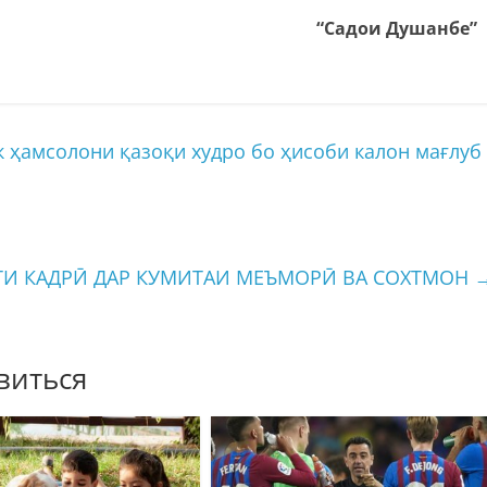
“Садои Душанбе”
 ҳамсолони қазоқи худро бо ҳисоби калон мағлуб
ТИ КАДРӢ ДАР КУМИТАИ МЕЪМОРӢ ВА СОХТМОН
виться