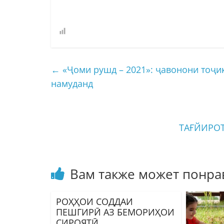
←
«Ҷоми рушд – 2021»: ҷавонони тоҷик
намуданд
ТАҒЙИРО
Вам также может понра
РОҲҲОИ СОДДАИ
ПЕШГИРӢ АЗ БЕМОРИҲОИ
СИРОЯТӢ