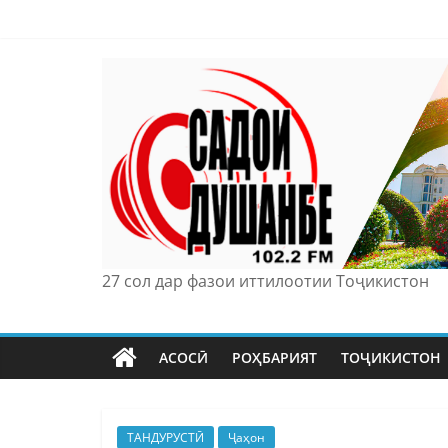
Skip
to
content
27 сол дар фазои иттилоотии Тоҷикистон
АСОСӢ
РОҲБАРИЯТ
ТОҶИКИСТОН
ТАНДУРУСТӢ
Ҷаҳон