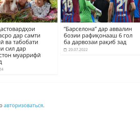
дастовардҳои
“Барселона” дар аввалин
асро дар самти
бозии рафиқонааш 6 гол
ӣ ва табобати
ба дарвозаи рақиб зад
и сил дар
20.07.2022
стон муаррифӣ
д
24
мо
авторизоваться
.