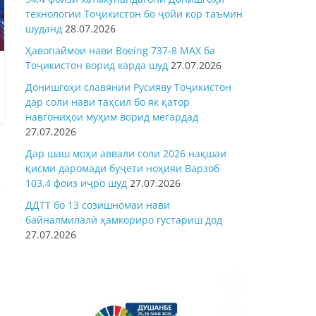
технологии Тоҷикистон бо ҷойи кор таъмин
шуданд
28.07.2026
Ҳавопаймои нави Boeing 737-8 MAX ба
Тоҷикистон ворид карда шуд
27.07.2026
Донишгоҳи славянии Русияву Тоҷикистон
дар соли нави таҳсил бо як қатор
навгониҳои муҳим ворид мегардад
27.07.2026
Дар шаш моҳи аввали соли 2026 нақшаи
қисми даромади буҷети ноҳияи Варзоб
103,4 фоиз иҷро шуд
27.07.2026
ДДТТ бо 13 созишномаи нави
байналмилалӣ ҳамкориро густариш дод
27.07.2026