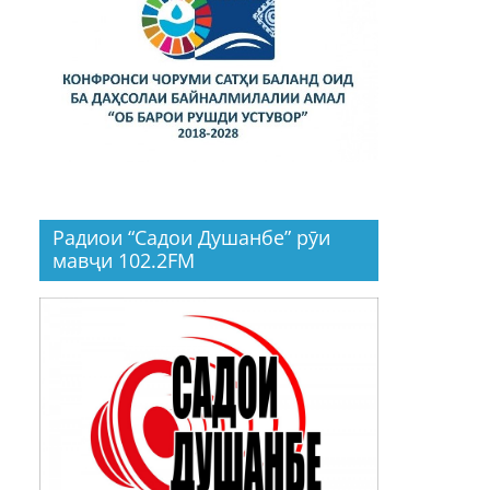
Радиои “Садои Душанбе” рӯи
мавҷи 102.2FM