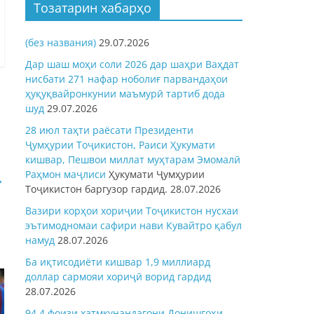
Тозатарин хабарҳо
(без названия)
29.07.2026
Дар шаш моҳи соли 2026 дар шаҳри Ваҳдат
нисбати 271 нафар ноболиғ парвандаҳои
ҳуқуқвайронкунии маъмурӣ тартиб дода
шуд
29.07.2026
28 июл таҳти раёсати Президенти
Ҷумҳурии Тоҷикистон, Раиси Ҳукумати
кишвар, Пешвои миллат муҳтарам Эмомалӣ
Раҳмон
маҷлиси
Ҳукумати Ҷумҳурии
→
Тоҷикистон баргузор гардид.
28.07.2026
Вазири корҳои хориҷии Тоҷикистон нусхаи
эътимодномаи сафири нави Кувайтро қабул
намуд
28.07.2026
Ба иқтисодиёти кишвар 1,9 миллиард
доллар сармояи хориҷӣ ворид гардид
28.07.2026
94,4 фоизи хатмкунандагони Донишгоҳи