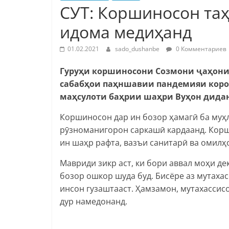
СУТ: Коршиносон та
идома медиҳанд
01.02.2021
sado_dushanbe
0 Комментариев
Гуруҳ
и
коршиносони
Созмони
ҷ
а
ҳ
он
сабаб
ҳ
ои
па
ҳ
ншавии
пандемияи
коро
маҳ
сулоти
ба
ҳ
рии
ша
ҳ
ри
Ву
ҳ
он
дида
Коршиносон дар ин бозор ҳамагӣ ба муҳла
рӯзноманигорон саркашӣ кардаанд. Кор
ин шаҳр рафта, вазъи санитарӣ ва омил
Мавриди зикр аст, ки бори аввал моҳи д
бозор ошкор шуда буд. Бисёре аз мутахас
инсон гузаштааст. Ҳамзамон, мутахассисо
дур намедонанд.