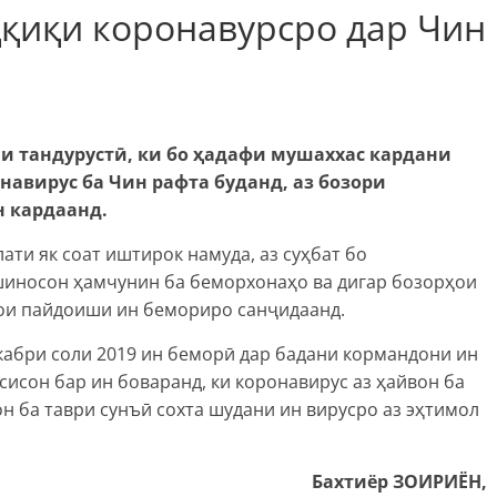
ҳқиқи коронавурсро дар Чин
ии
тандуруст
ӣ,
ки
бо
ҳ
адафи
мушаххас
кардани
навирус ба Чин рафта
буданд, аз бозори
н
кардаанд
.
ти як соат иштирок намуда, аз суҳбат бо
шиносон ҳамчунин ба беморхонаҳо ва дигар бозорҳои
ҳои пайдоиши ин бемориро санҷидаанд.
екабри соли 2019 ин беморӣ дар бадани кормандони ин
сисон бар ин боваранд, ки коронавирус аз ҳайвон ба
н ба таври сунъӣ сохта шудани ин вирусро аз эҳтимол
Бахтиёр ЗОИРИЁН,