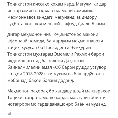
Тоҷикистон қиссаҳо хоҳам кард. Мегӯям, ки дар
ин сарзамин он қадар одамони самимию
меҳмоннавоз зиндагӣ мекунанд, аз дидору
суҳбаташон шод мешавӣ”,- афзуд Диало Блами.
Дигар меҳмонон низ Тоҷикистонро макони
афсонавӣ номида, ба мардуми меҳмоннавози
тоҷик, хусусан ба Президенти Ҷумҳурии
Тоҷикистон муҳтарам Эмомалӣ Раҳмон барои
иқдомашон оид ба эълони Даҳсолаи
байналмилалии амал «Об барои рушди устувор,
солҳои 2018-2028», ки муҳим ва башардӯстона
мебошад, баҳои баланд доданд.
Меҳмонон раҳораҳ бо хандаву шодӣ манзараҳои
Тоҷикистонро тамошо карда, мафтуни табиати
нотакрори мо гардиданашонро баён намуданд.