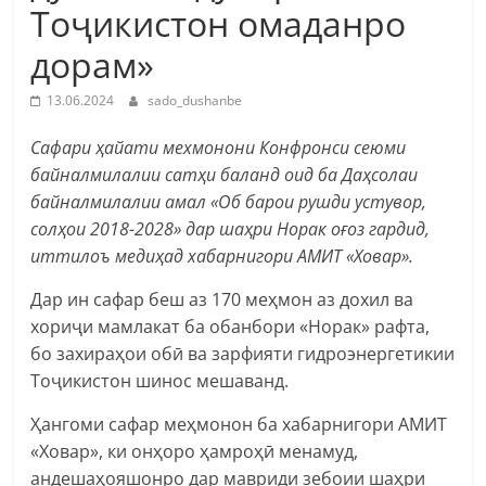
Тоҷикистон омаданро
дорам»
13.06.2024
sado_dushanbe
Сафари ҳайати мехмонони Конфронси сеюми
байналмилалии сатҳи баланд оид ба Даҳсолаи
байналмилалии амал «Об барои рушди устувор,
солҳои 2018-2028» дар шаҳри Норак оғоз гардид,
иттилоъ медиҳад хабарнигори АМИТ «Ховар».
Дар ин сафар беш аз 170 меҳмон аз дохил ва
хориҷи мамлакат ба обанбори «Норак» рафта,
бо захираҳои обӣ ва зарфияти гидроэнергетикии
Тоҷикистон шинос мешаванд.
Ҳангоми сафар меҳмонон ба хабарнигори АМИТ
«Ховар», ки онҳоро ҳамроҳӣ менамуд,
андешаҳояшонро дар мавриди зебоии шаҳри