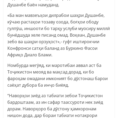
Душанбе баëн намуданд.
«Ба ман мавзеъҳои дилрабои шаҳри Душанбе,
кӯчаю растаҳои тозаву озода, боғҳои ободу
гулпӯш, иншооти бо тарҳу услуби муосиру миллӣ
бунёдшуда хеле писанд омад. Воқеан, Душанбе
зебо ва шаҳри орзуҳост»,- гуфт иштирокчии
Конфронси сатҳи баланд аз Буркино Фасои
Африқо Диало Блами.
Номбурда мегӯяд, ки маротибаи аввал аст ба
Тоҷикистон меояд ва мақсад дорад, ки бо
фароҳам омадани имконият бо дӯстонаш барои
саёҳат дубора ба инҷо биёяд.
“Наворҳои зиёд аз табиати зебои Тоҷикистон
бардоштаам, аз ин сафар таассуроти нек зиёд
дорам. Наворҳоро ба дӯстону ҳамкоронам
нишон дода, дар бораи табиати нотакрори