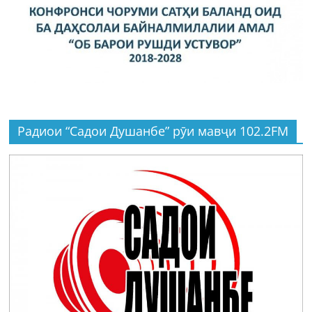
Радиои “Садои Душанбе” рӯи мавҷи 102.2FM