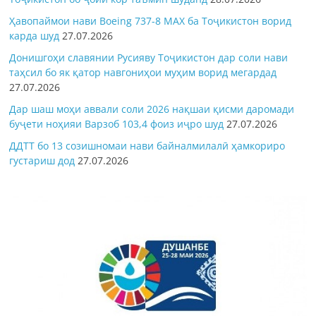
Ҳавопаймои нави Boeing 737-8 MAX ба Тоҷикистон ворид
карда шуд
27.07.2026
Донишгоҳи славянии Русияву Тоҷикистон дар соли нави
таҳсил бо як қатор навгониҳои муҳим ворид мегардад
27.07.2026
Дар шаш моҳи аввали соли 2026 нақшаи қисми даромади
буҷети ноҳияи Варзоб 103,4 фоиз иҷро шуд
27.07.2026
ДДТТ бо 13 созишномаи нави байналмилалӣ ҳамкориро
густариш дод
27.07.2026