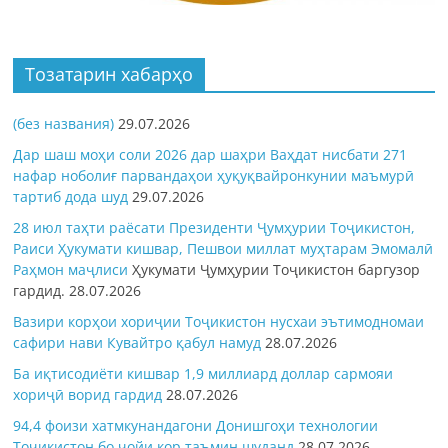
Тозатарин хабарҳо
(без названия)
29.07.2026
Дар шаш моҳи соли 2026 дар шаҳри Ваҳдат нисбати 271
нафар ноболиғ парвандаҳои ҳуқуқвайронкунии маъмурӣ
тартиб дода шуд
29.07.2026
28 июл таҳти раёсати Президенти Ҷумҳурии Тоҷикистон,
Раиси Ҳукумати кишвар, Пешвои миллат муҳтарам Эмомалӣ
Раҳмон
маҷлиси
Ҳукумати Ҷумҳурии Тоҷикистон баргузор
гардид.
28.07.2026
Вазири корҳои хориҷии Тоҷикистон нусхаи эътимодномаи
сафири нави Кувайтро қабул намуд
28.07.2026
Ба иқтисодиёти кишвар 1,9 миллиард доллар сармояи
хориҷӣ ворид гардид
28.07.2026
94,4 фоизи хатмкунандагони Донишгоҳи технологии
Тоҷикистон бо ҷойи кор таъмин шуданд
28.07.2026