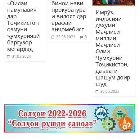
«Оилаи
бинои нави
намунавӣ»
прокуратура
Имрӯз
дар
и вилоят дар
иҷлосияи
Тоҷикистон
арафаи
даҳуми
озмуни
анҷомёбист
Маҷлиси
ҷумҳуриявӣ
23.08.2021
0
миллии
баргузор
Маҷлиси
мегардад
Олии
01.03.2024
Ҷумҳурии
Тоҷикистон,
даъвати
шашум доир
шуд
30.05.2022