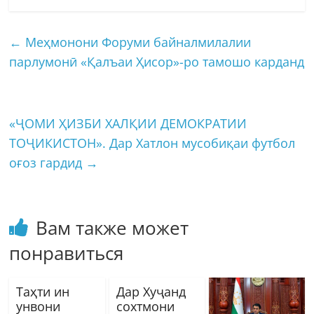
←
Меҳмонони Форуми байналмилалии
парлумонӣ «Қалъаи Ҳисор»-ро тамошо карданд
«ҶОМИ ҲИЗБИ ХАЛҚИИ ДЕМОКРАТИИ
ТОҶИКИСТОН». Дар Хатлон мусобиқаи футбол
оғоз гардид
→
Вам также может
понравиться
Таҳти ин
Дар Хуҷанд
унвони
сохтмони