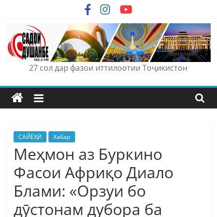
Skip
to
content
27 сол дар фазои иттилоотии Тоҷикистон
САЙЁҲӢ
Хабар
Меҳмон аз Буркино
Фасои Африқо Диало
Блами: «Орзуи бо
дӯстонам дубора ба