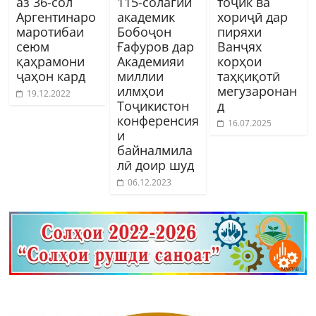
аз 36-сол
115-солагии
тоҷик ва
Аргентинаро
академик
хориҷӣ дар
маротибаи
Бобоҷон
пиряхи
сеюм
Ғафуров дар
Ванҷях
қаҳрамони
Академияи
корҳои
ҷаҳон кард
миллии
таҳқиқотӣ
илмҳои
мегузаронан
19.12.2022
Тоҷикистон
д
конференсия
16.07.2025
и
байналмила
лӣ доир шуд
06.12.2023