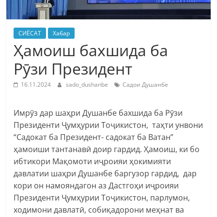
СИЁСАТ
Хабар
Ҳамоиш бахшида ба
Рӯзи Президент
16.11.2024
sado_dushanbe
Садои Душанбе
Имрӯз дар шаҳри Душанбе бахшида ба Рӯзи
Президенти Ҷумҳурии Тоҷикистон, таҳти унвони
“Садокат ба Президент- садокат ба Ватан”
ҳамоиши тантанавӣ доир гардид. Ҳамоиш, ки бо
ибтикори Мақомоти иҷроияи ҳокимияти
давлатии шаҳри Душанбе баргузор гардид, дар
кори он намояндагон аз Дастгоҳи иҷроияи
Президенти Ҷумҳурии Тоҷикистон, парлумон,
ходимони давлатӣ, собиқадорони меҳнат ва