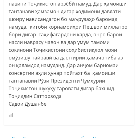
навини Тоҷикистон арзёбӣ намуд. Дар ҳамоиши
тантанавӣ ҳамзамон дигар ходимони давлатӣ
шоиру нависандагон бо маърузаҳо баромад
намуда, китоби корнамоиҳои Пешвои миллатро
бори дигар саҳифагардонӣ карда, онро барои
насли наврасу чавон ва дар умум тамоми
сокинони Тоҷикистони соҳибистиқлол мояи
омӯзишу пайравӣ ва дастгирии ҳамаҷониба аз
он қаламдод намуданд. Дар анҷом барномаи
консертии аҳли ҳунар пойтахт ба ҳамоиши
тантанавии Рӯзи Президенти Ҷумҳурии
Тоҷикистон шукӯҳу тароватӣ дигар бахшид.
Тоҷиддин Сатторзода
Садои Душанбе