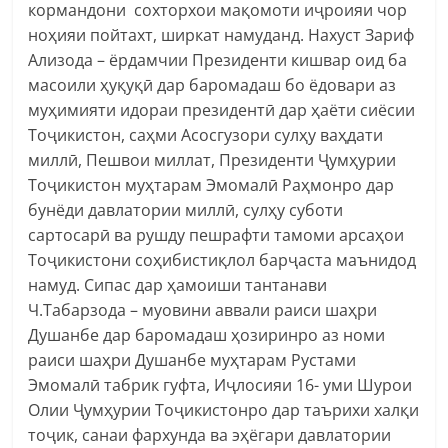
кормандони сохторхои мақомоти иҷроияи чор
ноҳияи пойтахт, ширкат намуданд. Нахуст Зариф
Ализода – ëрдамчии Президенти кишвар оид ба
масоили ҳуқуқӣ дар баромадаш бо ëдовари аз
муҳимияти идораи президентӣ дар ҳаёти сиëсии
Тоҷикистон, саҳми Асосгузори сулҳу ваҳдати
миллӣ, Пешвои миллат, Президенти Ҷумҳурии
Тоҷикистон муҳтарам Эмомалӣ Раҳмонро дар
бунëди давлатории миллӣ, сулҳу суботи
сартосарӣ ва рушду пешрафти тамоми арсаҳои
Тоҷикистони соҳибистиқлол барҷаста маънидод
намуд. Сипас дар ҳамоиши тантанави
Ч.Табарзода – муовини аввали раиси шаҳри
Душанбе дар баромадаш ҳозиринро аз номи
раиси шаҳри Душанбе муҳтарам Рустами
Эмомалӣ табрик гуфта, Иҷлосияи 16- уми Шурои
Олии Ҷумҳурии Тоҷикистонро дар таърихи халқи
тоҷик, санаи фархунда ва эҳёгари давлатории