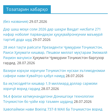
Тозатарин хабарҳо
(без названия)
29.07.2026
Дар шаш моҳи соли 2026 дар шаҳри Ваҳдат нисбати 271
нафар ноболиғ парвандаҳои ҳуқуқвайронкунии маъмурӣ
тартиб дода шуд
29.07.2026
28 июл таҳти раёсати Президенти Ҷумҳурии Тоҷикистон,
Раиси Ҳукумати кишвар, Пешвои миллат муҳтарам Эмомалӣ
Раҳмон
маҷлиси
Ҳукумати Ҷумҳурии Тоҷикистон баргузор
гардид.
28.07.2026
Вазири корҳои хориҷии Тоҷикистон нусхаи эътимодномаи
сафири нави Кувайтро қабул намуд
28.07.2026
Ба иқтисодиёти кишвар 1,9 миллиард доллар сармояи
хориҷӣ ворид гардид
28.07.2026
94,4 фоизи хатмкунандагони Донишгоҳи технологии
Тоҷикистон бо ҷойи кор таъмин шуданд
28.07.2026
Ҳавопаймои нави Boeing 737-8 MAX ба Тоҷикистон ворид