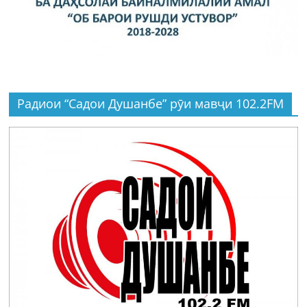
Радиои “Садои Душанбе” рӯи мавҷи 102.2FM