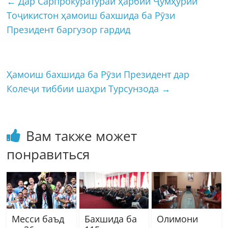
←
Дар Сарпрокуратураи ҳарбии Ҷумҳурии
Тоҷикистон ҳамоиш бахшида ба Рӯзи
Президент баргузор гардид
Ҳамоиш бахшида ба Рӯзи Президент дар
Колеҷи тиббии шаҳри Турсунзода
→
Вам также может
понравиться
Месси баъд
Бахшида ба
Олимони