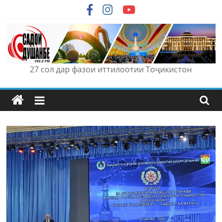
Skip
to
content
27 сол дар фазои иттилоотии Тоҷикистон