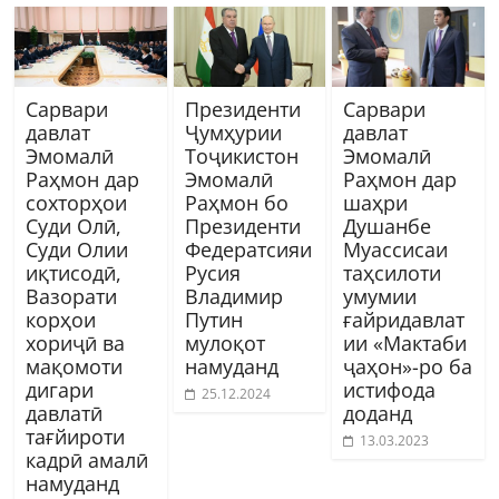
Сарвари
Президенти
Сарвари
давлат
Ҷумҳурии
давлат
Эмомалӣ
Тоҷикистон
Эмомалӣ
Раҳмон дар
Эмомалӣ
Раҳмон дар
сохторҳои
Раҳмон бо
шаҳри
Суди Олӣ,
Президенти
Душанбе
Суди Олии
Федератсияи
Муассисаи
иқтисодӣ,
Русия
таҳсилоти
Вазорати
Владимир
умумии
корҳои
Путин
ғайридавлат
хориҷӣ ва
мулоқот
ии «Мактаби
мақомоти
намуданд
ҷаҳон»-ро ба
дигари
истифода
25.12.2024
давлатӣ
доданд
тағйироти
13.03.2023
кадрӣ амалӣ
намуданд