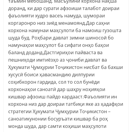
таъмин мебошанд. Масъулини корхона нақша
доранд, ки дар сурати афзоиши талабот доираи
фаъолияти худро васеъ намуда, шумораи
коргаронро низ зиёд менамоянд.Дар саҳни
корхона намунаи маҳсулоти ба намоиш гузошта
шуда буд. Роҳбари давлат зимни шиносоӣ бо
намунаҳои маҳсулот ба сифати онҳо баҳои
баланд доданд.Дастгириҳои пайваста ва
пешниҳоди имтиёзҳо аз ҷониби давлат ва
Ҳукумати Ҷумҳурии Тоҷикистон нисбат ба бахши
хусусӣ боиси ҳавасмандию дилпурии
соҳибкорон гардида, сол то сол бунёди
корхонаҳои саноатӣ дар шаҳру ноҳияҳои
кишвар афзоиш пайдо кардааст.Фаъолияти ин
корхона низ дар доираи татбиқи яке аз ҳадафҳои
стратегии Ҳукумати Ҷумҳурии Тоҷикистон –
саноатикунонии босуръати кишвар ба роҳ
монда шуда, дар самти коҳиши маҳсулоти