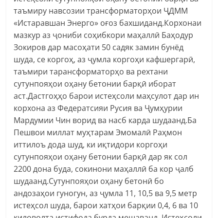
таъмиру навсозии трансформаторҳои ҶДММ
«Истаравшан Энерго» оғоз бахшиданд.Корхонаи
мазкур аз ҷониби соҳибкори маҳаллӣ Баҳодур
Зокиров дар масоҳати 50 садяк замин бунёд
шуда, се коргоҳ, аз ҷумла коргоҳи кафшергарӣ,
таъмири тарансформаторҳо ва рехтани
сутунпояҳои оҳану бетонии барқӣ иборат
аст.Дастгоҳҳо барои истеҳсоли маҳсулот дар ин
корхона аз Федератсияи Русия ва Ҷумҳурии
Мардумии Чин ворид ва насб карда шудаанд.Ба
Пешвои миллат муҳтарам Эмомалӣ Раҳмон
иттилоъ дода шуд, ки иқтидори коргоҳи
сутунпояҳои оҳану бетонии барқӣ дар як сол
2200 дона буда, сокинони маҳаллӣ ба кор ҷалб
шудаанд.Сутунпояҳои оҳану бетонӣ бо
андозаҳои гуногун, аз ҷумла 11, 10,5 ва 9,5 метр
истеҳсол шуда, барои хатҳои барқии 0,4, 6 ва 10
киловолта истифода бурда мешаванд. Истеҳсоли