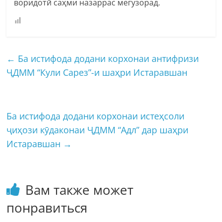
воридотӣ саҳми назаррас мегузорад.
←
Ба истифода додани корхонаи антифризи
ҶДММ “Кули Сарез”-и шаҳри Истаравшан
Ба истифода додани корхонаи истеҳсоли
ҷиҳози кӯдаконаи ҶДММ “Адл” дар шаҳри
Истаравшан
→
Вам также может
понравиться