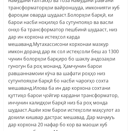
намудани ғалтакҳо ва тоза намудани равғани
трансформаторҳои вайроншуда, имконияти хуб
фароҳам оварда шудааст.Болорҳои барқӣ, ки
барои насби ноқилҳо ба сутунпояҳо ва васли
онҳо ба трансформатор пешбинӣ шудааст, низ
дар ин корхона истеҳсол карда
мешаванд.Мутахассисони корхонаи мазкур
имкон доранд дар як сол истеҳсоли беш аз 1300
чунин болорҳои барқиро бо шаклу андозаҳои
гуногун ба роҳ монанд. Ҳамчунин барои
равшаннамоии кӯча ва шафати роҳҳо низ
сутунпояҳои барқӣ бо насби чароғҳо сохта
мешаванд.Илова ба ин дар корхона сохтани
қуттиҳо барои ҷойгир кардани трансформатор,
инчунин калидҳои барқӣ низ ба роҳ монда
шудааст.Ашёи хом барои истеҳсоли маҳсулот аз
дохили кишвар дастрас мешавад. Дар маҷмуъ
дар корхона 20 нафар бо кор ва маоши хуб