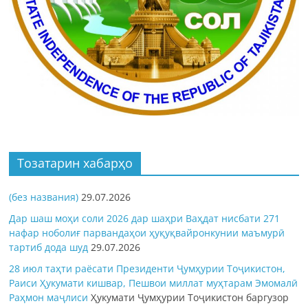
Тозатарин хабарҳо
(без названия)
29.07.2026
Дар шаш моҳи соли 2026 дар шаҳри Ваҳдат нисбати 271
нафар ноболиғ парвандаҳои ҳуқуқвайронкунии маъмурӣ
тартиб дода шуд
29.07.2026
28 июл таҳти раёсати Президенти Ҷумҳурии Тоҷикистон,
Раиси Ҳукумати кишвар, Пешвои миллат муҳтарам Эмомалӣ
Раҳмон
маҷлиси
Ҳукумати Ҷумҳурии Тоҷикистон баргузор