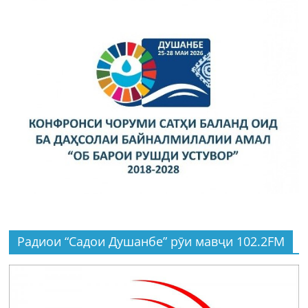
Радиои “Садои Душанбе” рӯи мавҷи 102.2FM