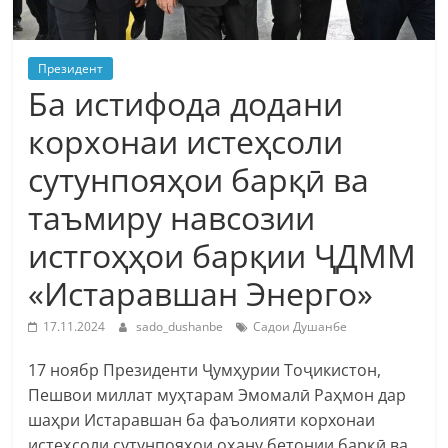
Президент
Ба истифода додани
корхонаи истеҳсоли
сутунпояҳои барқӣ ва
таъмиру навсозии
истгоҳҳои барқии ҶДММ
«Истаравшан Энерго»
17.11.2024
sado_dushanbe
Садои Душанбе
17 ноябр Президенти Ҷумҳурии Тоҷикистон,
Пешвои миллат муҳтарам Эмомалӣ Раҳмон дар
шаҳри Истаравшан ба фаъолияти корхонаи
истеҳсоли сутунпояҳои оҳану бетонии барқӣ ва