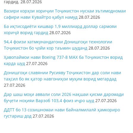
гардид.
28.07.2026
Вазири корҳои хориҷии Тоҷикистон нусхаи эътимодномаи
сафири нави Кувайтро қабул намуд
28.07.2026
Ба иқтисодиёти кишвар 1,9 миллиард доллар сармояи
хориҷӣ ворид гардид
28.07.2026
94,4 фоизи хатмкунандагони Донишгоҳи технологии
Тоҷикистон бо ҷойи кор таъмин шуданд
28.07.2026
Ҳавопаймои нави Boeing 737-8 MAX ба Тоҷикистон ворид
карда шуд
27.07.2026
Донишгоҳи славянии Русияву Тоҷикистон дар соли нави
таҳсил бо як қатор навгониҳои муҳим ворид мегардад
27.07.2026
Дар шаш моҳи аввали соли 2026 нақшаи қисми даромади
буҷети ноҳияи Варзоб 103,4 фоиз иҷро шуд
27.07.2026
ДДТТ бо 13 созишномаи нави байналмилалӣ ҳамкориро
густариш дод
27.07.2026