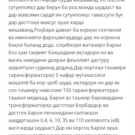
сутунпояҳо дар берун ба роҳ монда шудааст ва
дар мавсими сардӣ ин сутунпояҳо тавассути буғ
дар дастгоҳи махсус хушк карда
мешаванд.Роҳбари давлат ба корҳои сохтмонӣ
ва имконияти фароҳамгардида дар ин корхона
баҳои баланд дода, соҳибкори ватаниро барои
боз ҳам тақвият бахшидани иқтидори он ва
васеъ намудани доираи фаъолият дастуру
ҳидоятҳои судманд доданд.Дар коргоҳи таъмири
тарансформаторҳо 5 нафар мутахассиси
маҳаллӣ ба кор ҷалб шуда, иқтидори он дар як
сол таъмиру навсозии 150 тарансформаторро
ташкил медиҳад. Барои аз таъмир баровардани
трансформаторҳо дастгоҳи борбардор ва
дастгоҳ барои печонидани ғалтакҳои
шиддаташон 0,4, 6, 10, 35 ва 110 киловолта (кВ)
васл карда шудааст.Дар ин коргоҳ барои хушк