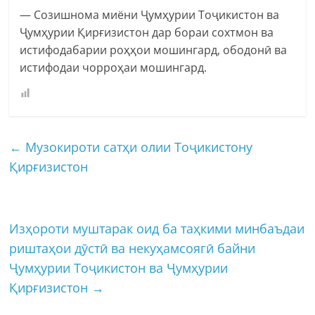
— Созишнома миёни Ҷумҳурии Тоҷикистон ва
Ҷумҳурии Қирғизистон дар бораи сохтмон ва
истифодабарии роҳҳои мошингард, ободонӣ ва
истифодаи чорроҳаи мошингард.
←
Музокироти сатҳи олии Тоҷикистону
Қирғизистон
Изҳороти муштарак оид ба таҳкими минбаъдаи
риштаҳои дӯстӣ ва некуҳамсоягӣ байни
Ҷумҳурии Тоҷикистон ва Ҷумҳурии
Қирғизистон
→