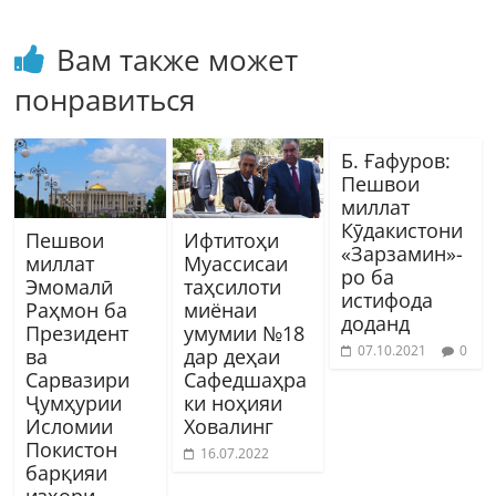
Вам также может
понравиться
Б. Ғафуров:
Пешвои
миллат
Кӯдакистони
Пешвои
Ифтитоҳи
«Зарзамин»-
миллат
Муассисаи
ро ба
Эмомалӣ
таҳсилоти
истифода
Раҳмон ба
миёнаи
доданд
Президент
умумии №18
07.10.2021
0
ва
дар деҳаи
Сарвазири
Сафедшаҳра
Ҷумҳурии
ки ноҳияи
Исломии
Ховалинг
Покистон
16.07.2022
барқияи
изҳори