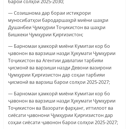
барои солҳои 2025-2030;
— Созишнома дар бораи истиқрори
муносибатҳои бародаршаҳрӣ миёни шаҳри
Душанбеи Ҷумҳурии Тоҷикистон ва шаҳри
Бишкеки Ҷумҳурии Қирғизистон;
— Барномаи ҳамкорӣ миёни Кумитаи кор бо
ҷавонон ва варзиши назди Ҳукумати Ҷумҳурии
Тоҷикистон ва Агентии давлатии тарбияи
ҷисмонӣ ва варзиши назди Девони вазирони
Ҷумҳурии Қирғизистон дар соҳаи тарбияи
ҷисмонӣ ва варзиш барои солҳои 2025-2027;
— Барномаи ҳамкорӣ миёни Кумитаи кор бо
ҷавонон ва варзиши назди Ҳукумати Ҷумҳурии
Тоҷикистон ва Вазорати фарҳанг, иттилоот ва
сиёсати ҷавонони Ҷумҳурии Қирғизистон дар
соҳаи сиёсати ҷавонон барои солҳои 2025-2027;