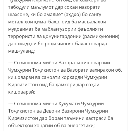
табодули маълумот дар соҳаи назорати
шахсоне, ки бо амалиёт (аҳдҳо) бо сангу
металлҳои қиматбаҳо, оид ба масъалаҳои
муқовимат ба маблағгузории фаъолияти
террористӣ ва қонунигардонии (расмикунонии)
даромадҳои бо роҳи ҷиноят бадастоварда
машғуланд;
— Созишнома миёни Вазорати кишоварзии
Ҷумҳурии Тоҷикистон ва Вазорати захираҳои об,
кишоварзӣ ва саноати коркарди Ҷумҳурии
Қирғизистон оид ба ҳамкорӣ дар соҳаи
кишоварзӣ;
— Созишнома миёни Ҳукумати Ҷумҳурии
Тоҷикистон ва Девони Вазирони Ҷумҳурии
Қирғизистон дар бораи таъмини дастрасӣ ба
объектҳои хоҷагии об ва энергетикӣ;