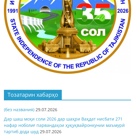
Тозатарин хабарҳо
(без названия)
29.07.2026
Дар шаш моҳи соли 2026 дар шаҳри Ваҳдат нисбати 271
нафар ноболиғ парвандаҳои ҳуқуқвайронкунии маъмурӣ
тартиб дода шуд
29.07.2026