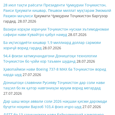
28 июл таҳти раёсати Президенти Ҷумҳурии Тоҷикистон,
Раиси Ҳукумати кишвар, Пешвои миллат муҳтарам Эмомалӣ
Раҳмон
маҷлиси
Ҳукумати Ҷумҳурии Тоҷикистон баргузор
гардид.
28.07.2026
Вазири корҳои хориҷии Тоҷикистон нусхаи эътимодномаи
сафири нави Кувайтро қабул намуд
28.07.2026
Ба иқтисодиёти кишвар 1,9 миллиард доллар сармояи
хориҷӣ ворид гардид
28.07.2026
94,4 фоизи хатмкунандагони Донишгоҳи технологии
Тоҷикистон бо ҷойи кор таъмин шуданд
28.07.2026
Ҳавопаймои нави Boeing 737-8 MAX ба Тоҷикистон ворид
карда шуд
27.07.2026
Донишгоҳи славянии Русияву Тоҷикистон дар соли нави
таҳсил бо як қатор навгониҳои муҳим ворид мегардад
27.07.2026
Дар шаш моҳи аввали соли 2026 нақшаи қисми даромади
буҷети ноҳияи Варзоб 103,4 фоиз иҷро шуд
27.07.2026
ДДТТ бо 13 созишномаи нави байналмилалӣ ҳамкориро