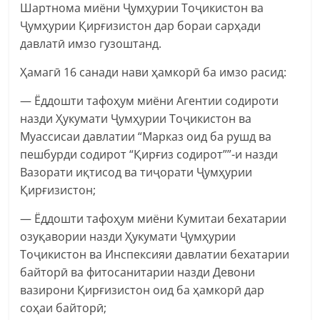
Шартнома миёни Ҷумҳурии Тоҷикистон ва
Ҷумҳурии Қирғизистон дар бораи сарҳади
давлатӣ имзо гузоштанд.
Ҳамагӣ 16 санади нави ҳамкорӣ ба имзо расид:
— Ёддошти тафоҳум миёни Агентии содироти
назди Ҳукумати Ҷумҳурии Тоҷикистон ва
Муассисаи давлатии “Марказ оид ба рушд ва
пешбурди содирот “Қирғиз содирот””-и назди
Вазорати иқтисод ва тиҷорати Ҷумҳурии
Қирғизистон;
— Ёддошти тафоҳум миёни Кумитаи бехатарии
озуқавории назди Ҳукумати Ҷумҳурии
Тоҷикистон ва Инспексияи давлатии бехатарии
байторӣ ва фитосанитарии назди Девони
вазирони Қирғизистон оид ба ҳамкорӣ дар
соҳаи байторӣ;