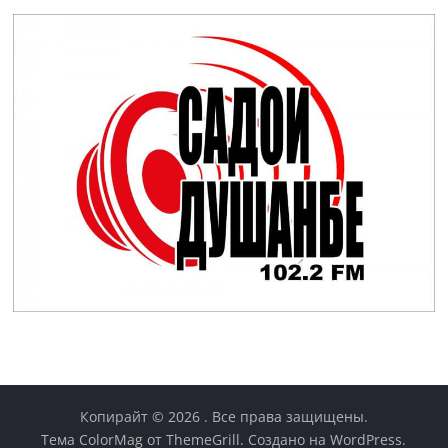
Копирайт © 2026
. Все права защищены.
Тема
ColorMag
от ThemeGrill. Создано на
WordPress
.