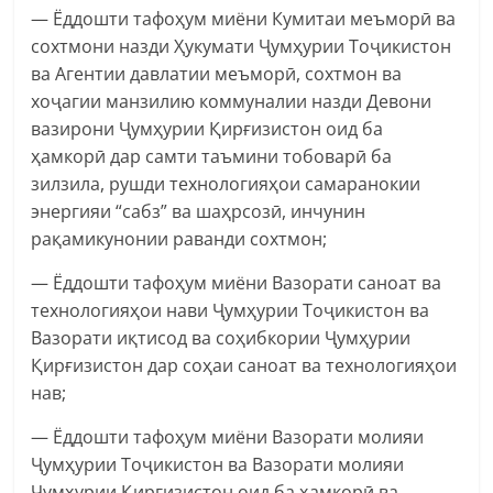
— Ёддошти тафоҳум миёни Кумитаи меъморӣ ва
сохтмони назди Ҳукумати Ҷумҳурии Тоҷикистон
ва Агентии давлатии меъморӣ, сохтмон ва
хоҷагии манзилию коммуналии назди Девони
вазирони Ҷумҳурии Қирғизистон оид ба
ҳамкорӣ дар самти таъмини тобоварӣ ба
зилзила, рушди технологияҳои самаранокии
энергияи “сабз” ва шаҳрсозӣ, инчунин
рақамикунонии раванди сохтмон;
— Ёддошти тафоҳум миёни Вазорати саноат ва
технологияҳои нави Ҷумҳурии Тоҷикистон ва
Вазорати иқтисод ва соҳибкории Ҷумҳурии
Қирғизистон дар соҳаи саноат ва технологияҳои
нав;
— Ёддошти тафоҳум миёни Вазорати молияи
Ҷумҳурии Тоҷикистон ва Вазорати молияи
Ҷумҳурии Қирғизистон оид ба ҳамкорӣ ва