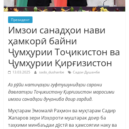
Президент
Имзои санадҳои нави
ҳамкорӣ байни
Ҷумҳурии Тоҷикистон ва
Ҷумҳурии Қирғизистон
13.03.2025
sado_dushanbe
Садои Душанбе
Аз рӯйи натиҷаҳои гуфтушунидҳои сарони
давлатҳои Тоҷикистону Қирғизистон маросими
имзои санадҳои дуҷониба доир гардид.
Муҳтарам Эмомалӣ Раҳмон ва муҳтарам Садир
Жапаров зери Изҳороти муштарак доир ба
таҳкими минбаъдаи дӯстӣ ва ҳамсоягии наку ва