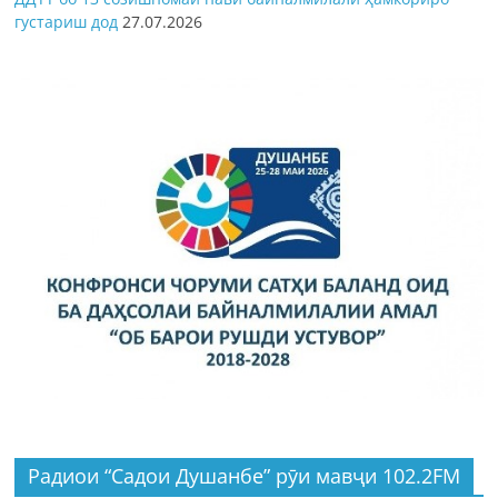
густариш дод
27.07.2026
Радиои “Садои Душанбе” рӯи мавҷи 102.2FM