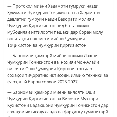
— Протокол миёни Хадамоти гумруки назди
Ҳукумати Ҷумҳурии Тоҷикистон ва Хадамоти
давлатии гумруки назди Вазорати молияи
Ҷумҳурии Қирғизистон оид ба ташкили
мубодилаи иттилооти пешакӣ дар бораи молу
воситаҳои нақлиёти миёни Ҷумҳурии
Тоҷикистон ва Ҷумҳурии Қирғизистон;
— Барномаи ҳамкорӣ миёни ноҳияи Лахши
Ҷумҳурии Тоҷикистон ва ноҳияи Чон-Алайи
вилояти Оши Ҷумҳурии Қирғизистон дар
соҳаҳои тиҷоратию иқтисодӣ, илмию техникӣ ва
фарҳангӣ барои солҳои 2025-2027;
— Барномаи ҳамкорӣ миёни вилояти Оши
Ҷумҳурии Қирғизистон ва Вилояти Мухтори
Кӯҳистони Бадахшони Ҷумҳурии Тоҷикистон дар
соҳаҳои иқтисоду савдо ва фарҳангу гуманитарӣ