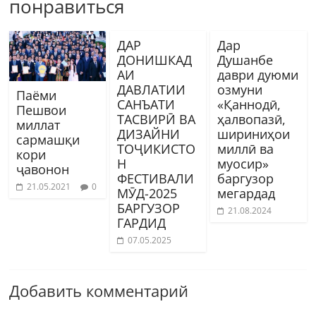
понравиться
ДАР
Дар
ДОНИШКАД
Душанбе
АИ
даври дуюми
ДАВЛАТИИ
озмуни
Паёми
САНЪАТИ
«Қаннодӣ,
Пешвои
ТАСВИРӢ ВА
ҳалвопазӣ,
миллат
ДИЗАЙНИ
шириниҳои
сармашқи
ТОҶИКИСТО
миллӣ ва
кори
Н
муосир»
ҷавонон
ФЕСТИВАЛИ
баргузор
21.05.2021
0
МӮД-2025
мегардад
БАРГУЗОР
21.08.2024
ГАРДИД
07.05.2025
Добавить комментарий