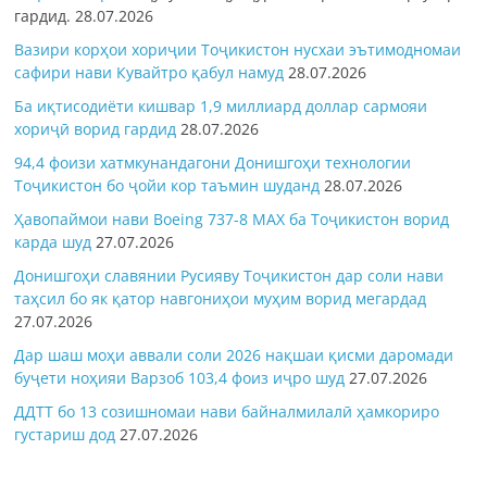
гардид.
28.07.2026
Вазири корҳои хориҷии Тоҷикистон нусхаи эътимодномаи
сафири нави Кувайтро қабул намуд
28.07.2026
Ба иқтисодиёти кишвар 1,9 миллиард доллар сармояи
хориҷӣ ворид гардид
28.07.2026
94,4 фоизи хатмкунандагони Донишгоҳи технологии
Тоҷикистон бо ҷойи кор таъмин шуданд
28.07.2026
Ҳавопаймои нави Boeing 737-8 MAX ба Тоҷикистон ворид
карда шуд
27.07.2026
Донишгоҳи славянии Русияву Тоҷикистон дар соли нави
таҳсил бо як қатор навгониҳои муҳим ворид мегардад
27.07.2026
Дар шаш моҳи аввали соли 2026 нақшаи қисми даромади
буҷети ноҳияи Варзоб 103,4 фоиз иҷро шуд
27.07.2026
ДДТТ бо 13 созишномаи нави байналмилалӣ ҳамкориро
густариш дод
27.07.2026