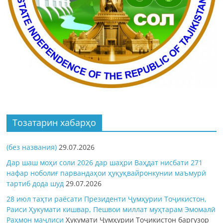
Тозатарин хабарҳо
(без названия)
29.07.2026
Дар шаш моҳи соли 2026 дар шаҳри Ваҳдат нисбати 271
нафар ноболиғ парвандаҳои ҳуқуқвайронкунии маъмурӣ
тартиб дода шуд
29.07.2026
28 июл таҳти раёсати Президенти Ҷумҳурии Тоҷикистон,
Раиси Ҳукумати кишвар, Пешвои миллат муҳтарам Эмомалӣ
Раҳмон
маҷлиси
Ҳукумати Ҷумҳурии Тоҷикистон баргузор