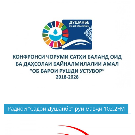
Радиои “Садои Душанбе” рӯи мавҷи 102.2FM