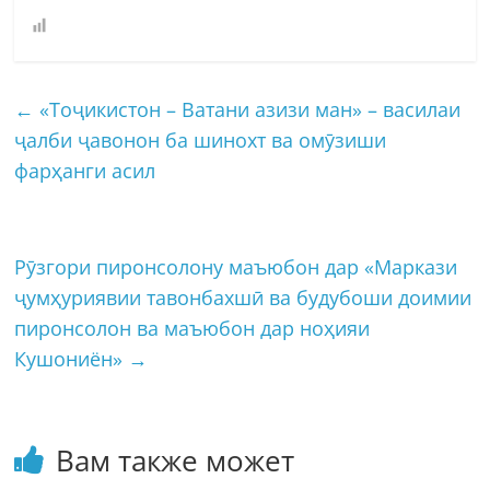
←
«Тоҷикистон – Ватани азизи ман» – василаи
ҷалби ҷавонон ба шинохт ва омӯзиши
фарҳанги асил
Рӯзгори пиронсолону маъюбон дар «Маркази
ҷумҳуриявии тавонбахшӣ ва будубоши доимии
пиронсолон ва маъюбон дар ноҳияи
Кушониён»
→
Вам также может