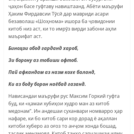
ҷаҳон басе гуфтаву навиштаанд. Абёти маъруфи
Ҳаким Фирдавсии Тӯсӣ дар мавриди асари
безаволаш «Шоҳнома» ишора ба ҷовидонии
китоб низ аст, ки то имрӯз вирди забони аҳли
маърифат аст.
Биноҳои обод гарданд хароб
,
Зи борону аз тобиши офтоб.
Пай афкандам аз назм кохе баланд,
Ки аз боду борон наёбад газанд.
Нависандаи маъруфи рус Максим Горкий гуфта
буд, ки «ҳамаи хубиҳои худро ман аз китоб
медонам”. Ин андешаи суханвари номварро ҳар
нафаре, ки бо китоб сари кор дорад ё ақаллан
китоби хуберо аз оғоз то анҷом хонда бошад,
тасдиқ менамояд. Китоб танҳо сарчашмаи илму