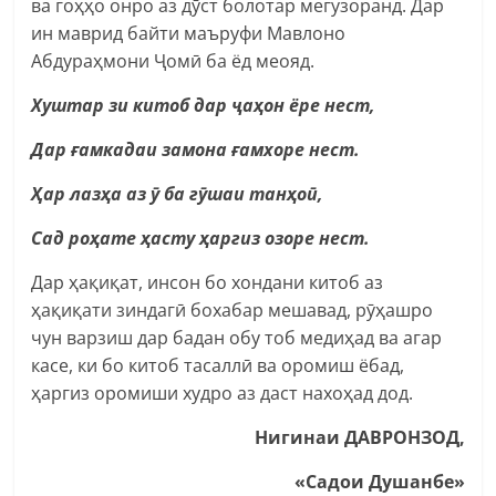
ва гоҳҳо онро аз дӯст болотар мегузоранд. Дар
ин маврид байти маъруфи Мавлоно
Абдураҳмони Ҷомӣ ба ёд меояд.
Хуштар зи китоб дар
ҷаҳон ёре нест,
Дар ғамкадаи замона ғамхоре нест.
Ҳар лазҳа аз
ӯ
ба гӯшаи танҳоӣ,
Сад роҳате ҳасту ҳаргиз озоре нест.
Дар ҳақиқат, инсон бо хондани китоб аз
ҳақиқати зиндагӣ бохабар мешавад, рӯҳашро
чун варзиш дар бадан обу тоб медиҳад ва агар
касе, ки бо китоб тасаллӣ ва оромиш ёбад,
ҳаргиз оромиши худро аз даст нахоҳад дод.
Нигинаи ДАВРОНЗОД,
«Садои Душанбе»