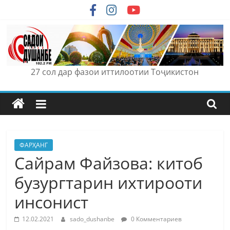
Skip
to
content
27 сол дар фазои иттилоотии Тоҷикистон
ФАРҲАНГ
Сайрам Файзова: китоб
бузургтарин ихтирооти
инсонист
12.02.2021
sado_dushanbe
0 Комментариев