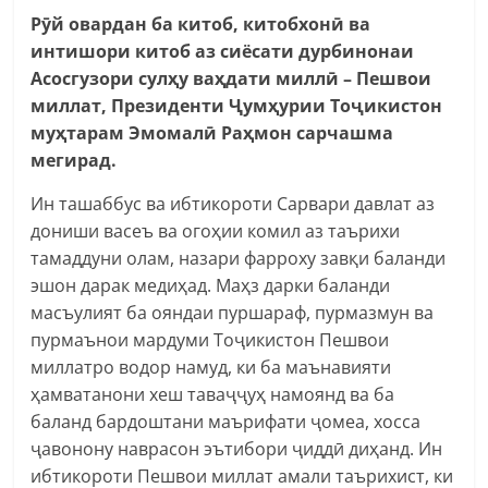
Рӯй овардан ба китоб, китобхонӣ ва
интишори китоб аз сиёсати дурбинонаи
Асосгузори сулҳу ваҳдати миллӣ – Пешвои
миллат, Президенти Ҷумҳурии Тоҷикистон
муҳтарам Эмомалӣ Раҳмон сарчашма
мегирад.
Ин ташаббус ва ибтикороти Сарвари давлат аз
дониши васеъ ва огоҳии комил аз таърихи
тамаддуни олам, назари фарроху завқи баланди
эшон дарак медиҳад. Маҳз дарки баланди
масъулият ба ояндаи пуршараф, пурмазмун ва
пурмаънои мардуми Тоҷикистон Пешвои
миллатро водор намуд, ки ба маънавияти
ҳамватанони хеш таваҷҷуҳ намоянд ва ба
баланд бардоштани маърифати ҷомеа, хосса
ҷавонону наврасон эътибори ҷиддӣ диҳанд. Ин
ибтикороти Пешвои миллат амали таърихист, ки