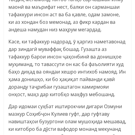
маонӣ ва маърифат нест, балки он сарманшаи
тафаккури инсон аст ва ба қавле, одам замоне,
ки аз хондан боз мемонад, аз фикр кардан ва
андеша намудан низ маҳрум мегардад.
Касе, ки тафаккур надорад, ӯ ҳаргиз наметавонад
дар зиндагӣ муваффақ бошад. Гузашта аз
тафаккур барои инсон ҷаҳонбинӣ ва донишҳое
муҳиманд, то тавассути он кас ба фаъолияти худ
баҳо диҳад ва ояндаи хешро интихоб намояд. Ин
ҳама донишҳо, ки бо ҳақиқат пайванди қавӣ
доранду таҷрибаи гузаштагон хамирмояи
онҳост, маҳз дар китобҳо маҳфуз мебошанд.
Дар идомаи суҳбат иштирокчии дигари Озмуни
мазкур Соҳибҷон Кулиев гуфт, дар гуфтаву
навиштаҳои бузургони олам мушоҳида мешавад,
ки китобро ба дӯсти вафодор монанд мекунанд