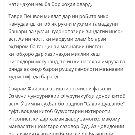
натиҷаҳои нек ба бор хоҳад овард.
Тавре Пешвои миллат дар ин робита зикр
намудаанд, китоб як рукни муҳими тамаддуни
башарӣ ва ҷузъи ҷудонопазири зиндагии инсон
аст. Аз ин ҷост, ки мардуми олам бо арзи
эҳтиром ба ганҷинаи маънавии ниёгон
китобҳоро дар хазинаҳои миллии хеш
нигоҳдорӣ мекунанд, то ин ки наслҳои имрўза ва
оянда аз онҳо барои рушду камолоти маънавии
худ истифода баранд.
Сайрам Файзова аз иштирокчиёни фаъоли
Озмуни ҷумҳуриявии «Фурӯғи субҳи доноӣ китоб
аст». Ӯ зимни суҳбат бо радиои “Садои Душанбе”
гуфт, воқеан китоб бузургтарин ихтирооти
инсонист, ки дар ҳамаи давру замонҳо мақому
манзалати шоистаро сазовор буд. Аз ҷовидонии
он, аҳамияту арзиши бемисли он бузургони