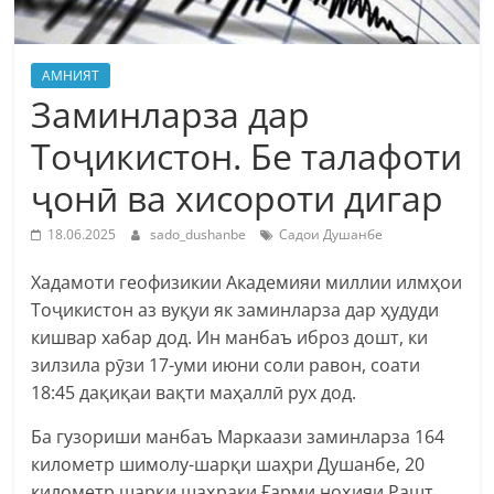
АМНИЯТ
Заминларза дар
Тоҷикистон. Бе талафоти
ҷонӣ ва хисороти дигар
18.06.2025
sado_dushanbe
Садои Душанбе
Хадамоти геофизикии Академияи миллии илмҳои
Тоҷикистон аз вуқуи як заминларза дар ҳудуди
кишвар хабар дод. Ин манбаъ иброз дошт, ки
зилзила рӯзи 17-уми июни соли равон, соати
18:45 дақиқаи вақти маҳаллӣ рух дод.
Ба гузориши манбаъ Маркаази заминларза 164
километр шимолу-шарқи шаҳри Душанбе, 20
километр шарқи шаҳраки Ғарми ноҳияи Рашт