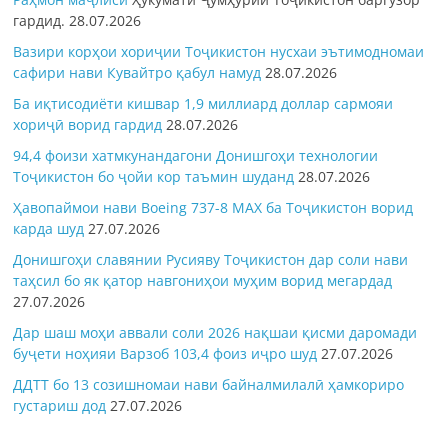
гардид.
28.07.2026
Вазири корҳои хориҷии Тоҷикистон нусхаи эътимодномаи
сафири нави Кувайтро қабул намуд
28.07.2026
Ба иқтисодиёти кишвар 1,9 миллиард доллар сармояи
хориҷӣ ворид гардид
28.07.2026
94,4 фоизи хатмкунандагони Донишгоҳи технологии
Тоҷикистон бо ҷойи кор таъмин шуданд
28.07.2026
Ҳавопаймои нави Boeing 737-8 MAX ба Тоҷикистон ворид
карда шуд
27.07.2026
Донишгоҳи славянии Русияву Тоҷикистон дар соли нави
таҳсил бо як қатор навгониҳои муҳим ворид мегардад
27.07.2026
Дар шаш моҳи аввали соли 2026 нақшаи қисми даромади
буҷети ноҳияи Варзоб 103,4 фоиз иҷро шуд
27.07.2026
ДДТТ бо 13 созишномаи нави байналмилалӣ ҳамкориро
густариш дод
27.07.2026