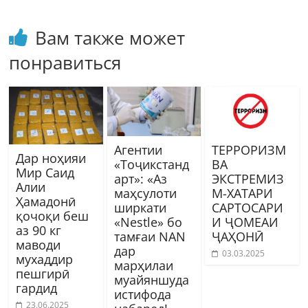
Вам также может
понравиться
Агентии
ТЕРРОРИЗМ
Дар ноҳияи
«Тоҷикстанд
ВА
Мир Саид
арт»: «Аз
ЭКСТРЕМИЗ
Алии
маҳсулоти
М-ХАТАРИ
Ҳамадонӣ
ширкати
САРТОСАРИ
қочоқи беш
«Nestle» бо
И ҶОМЕАИ
аз 90 кг
тамғаи NAN
ҶАҲОНӢ
маводи
дар
03.03.2025
мухаддир
марҳилаи
пешгирӣ
муайяншуда
гардид
истифода
23.06.2025