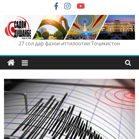
Skip
to
content
27 сол дар фазои иттилоотии Тоҷикистон