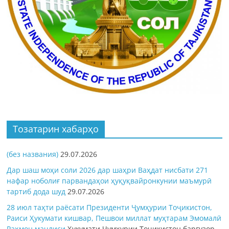
Тозатарин хабарҳо
(без названия)
29.07.2026
Дар шаш моҳи соли 2026 дар шаҳри Ваҳдат нисбати 271
нафар ноболиғ парвандаҳои ҳуқуқвайронкунии маъмурӣ
тартиб дода шуд
29.07.2026
28 июл таҳти раёсати Президенти Ҷумҳурии Тоҷикистон,
Раиси Ҳукумати кишвар, Пешвои миллат муҳтарам Эмомалӣ
Раҳмон
маҷлиси
Ҳукумати Ҷумҳурии Тоҷикистон баргузор