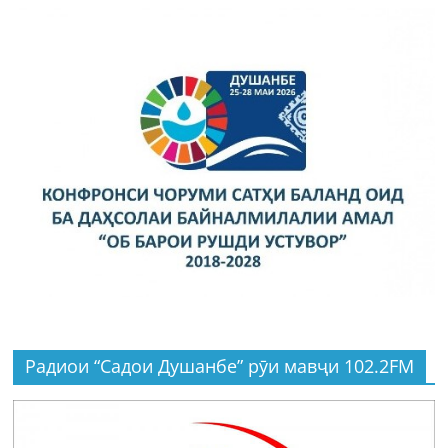
Радиои “Садои Душанбе” рӯи мавҷи 102.2FM