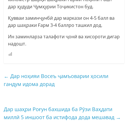
дар ҳудуди Ҷумҳурии Тоҷикистон буд.
Қувваи заминҷунбӣ дар маркази он 4-5 балл ва
дар шаҳраки Ғарм 3-4 баллро ташкил дод.
Ин заминларза талафоти ҷонӣ ва хисороти дигар
надошт.
←
Дар ноҳияи Восеъ ҷамъоварии ҳосили
гандум идома дорад
Дар шаҳри Роғун бахшида ба Рӯзи Ваҳдати
миллӣ 5 иншоот ба истифода дода мешавад
→