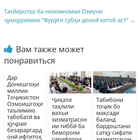
Тағйиротҳо ба низомномаи Озмуни
ҷумҳуриявии “Фурӯғи субҳи доноӣ китоб аст”
→
Вам также может
понравиться
Дар
Донишгоҳи
миллии
Тоҷикистон
Ҷиҳати
Табибони
Озмоишгоҳи
таҳлили
тоҷик бо
таълимию
вазъи
мақсади
табобатӣ ва
хизматрасон
баланд
ҳуҷраи
ии тиббӣ ба
бардоштани
безараргард
беморони
сатҳу сифати
онӣ ифтитоҳ
гирифтори
хизматрасон