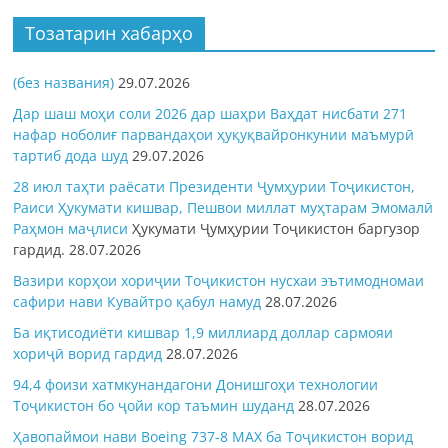
Тозатарин хабарҳо
(без названия)
29.07.2026
Дар шаш моҳи соли 2026 дар шаҳри Ваҳдат нисбати 271
нафар ноболиғ парвандаҳои ҳуқуқвайронкунии маъмурӣ
тартиб дода шуд
29.07.2026
28 июл таҳти раёсати Президенти Ҷумҳурии Тоҷикистон,
Раиси Ҳукумати кишвар, Пешвои миллат муҳтарам Эмомалӣ
Раҳмон
маҷлиси
Ҳукумати Ҷумҳурии Тоҷикистон баргузор
гардид.
28.07.2026
Вазири корҳои хориҷии Тоҷикистон нусхаи эътимодномаи
сафири нави Кувайтро қабул намуд
28.07.2026
Ба иқтисодиёти кишвар 1,9 миллиард доллар сармояи
хориҷӣ ворид гардид
28.07.2026
94,4 фоизи хатмкунандагони Донишгоҳи технологии
Тоҷикистон бо ҷойи кор таъмин шуданд
28.07.2026
Ҳавопаймои нави Boeing 737-8 MAX ба Тоҷикистон ворид