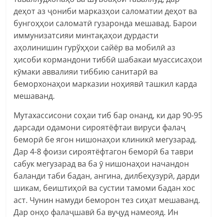
деҳот аз ҷониби марказҳои саломатии деҳот ва
бунгоҳҳои саломатӣ гузаронда мешавад. Барои
иммунизатсияи минтақаҳои дурдасти
аҳолинишин гурўҳҳои сайёр ва мобилӣ аз
ҳисоби кормандони тиббӣ шабакаи муассисаҳои
кӯмаки аввалияи тиббию санитарӣ ва
беморхонаҳои марказии ноҳиявӣ ташкил карда
мешаванд.
Мутахассисони соҳаи тиб бар онанд, ки дар 90-95
дарсади одамони сироятёфтаи вируси фалаҷ
беморӣ бе ягон нишонаҳои клиникӣ мегузарад.
Дар 4-8 фоизи сироятёфтагон беморӣ ба таври
сабук мегузарад ва ба ӯ нишонаҳои начандон
баланди таби бадан, ангина, дилбеҳузурӣ, дарди
шикам, беиштиҳоӣ ва сустии тамоми бадан хос
аст. Чунин намуди беморон тез сиҳат мешаванд.
Дар онҳо фалаҷшавӣ ба вуҷуд намеояд. Ин