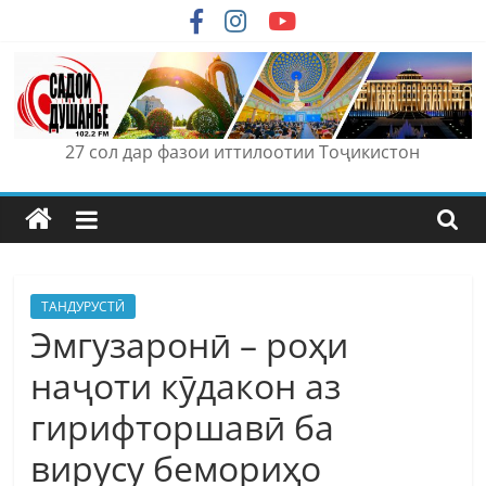
Skip
to
content
27 сол дар фазои иттилоотии Тоҷикистон
ТАНДУРУСТӢ
Эмгузаронӣ – роҳи
наҷоти кӯдакон аз
гирифторшавӣ ба
вирусу бемориҳо