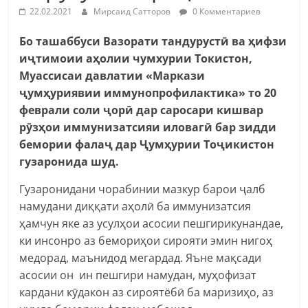
22.02.2021
Мирсаид Сатторов
0 Комментариев
Бо ташаббуси Вазорати тандурустӣ ва ҳифзи
иҷтимоии аҳолии чумхурии Токистон,
Муассисаи давлатии «Маркази
ҷумҳуриявии иммунопрофилактика» то 20
феврали соли ҷорӣ дар саросари кишвар
рӯзҳои иммунизатсияи иловагӣ бар зидди
бемории фалаҷ дар Ҷумҳурии Тоҷикистон
гузаронида шуд.
Гузаронидани чорабинии мазкур барои ҷалб
намудани диққати аҳолӣ ба иммунизатсия
ҳамчун яке аз усулҳои асосии пешгирикунандае,
ки инсонро аз бемориҳои сирояти эмин нигоҳ
медорад, маънидод мегардад. Яъне мақсади
асосии он ин пешгири намудан, муҳофизат
кардани кӯдакон аз сироятёбӣ ба маризиҳо, аз