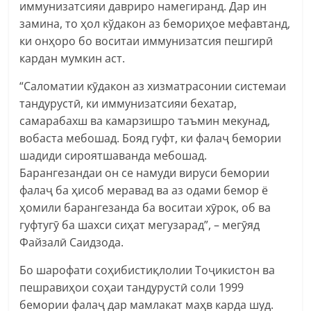
иммунизатсияи давриро намегиранд. Дар ин
замина, то ҳол кўдакон аз бемориҳое мефавтанд,
ки онҳоро бо воситаи иммунизатсия пешгирӣ
кардан мумкин аст.
“Саломатии кӯдакон аз хизматрасонии системаи
тандурустӣ, ки иммунизатсияи бехатар,
самарабахш ва камарзишро таъмин мекунад,
вобаста мебошад. Бояд гуфт, ки фалаҷ бемории
шадиди сироятшаванда мебошад.
Барангезандаи он се намуди вируси бемории
фалаҷ ба ҳисоб меравад ва аз одами бемор ё
ҳомили барангезанда ба воситаи хӯрок, об ва
гуфтугӯ ба шахси сиҳат мегузарад”, – мегӯяд
Файзалӣ Саидзода.
Бо шарофати соҳибистиқлолии Тоҷикистон ва
пешравиҳои соҳаи тандурустӣ соли 1999
бемории фалаҷ дар мамлакат маҳв карда шуд.