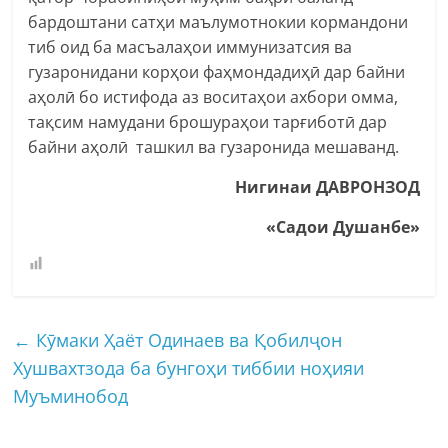
бардоштани сатҳи маълумотнокии кормандони
тиб оид ба масъалаҳои иммунизатсия ва
гузаронидани корҳои фаҳмондадиҳӣ дар байни
аҳолӣ бо истифода аз воситаҳои ахбори омма,
тақсим намудани брошураҳои тарғиботӣ дар
байни аҳолӣ ташкил ва гузаронида мешаванд.
Нигинаи ДАВРОНЗОД
«Садои Душанбе»
←
Кӯмаки Ҳаёт Одинаев ва Қобилҷон
Хушвахтзода ба бунгоҳи тиббии ноҳияи
Муъминобод