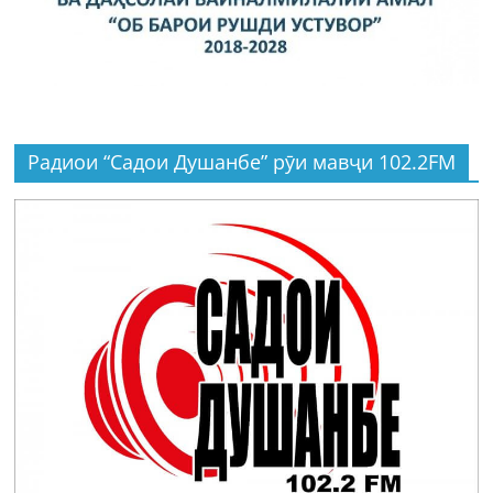
Радиои “Садои Душанбе” рӯи мавҷи 102.2FM