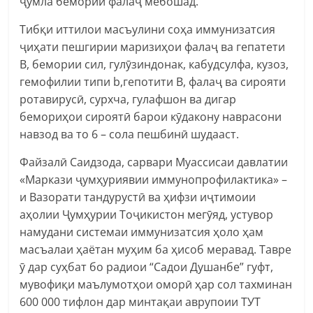
ҷумла бемории фалаҷ мебошад.
Тибқи иттилои масъулини соҳа иммунизатсия
ҷиҳати пешгирии маризиҳои фалаҷ ва гепатети
В, бемории сил, гулӯзиндонак, кабудсулфа, кузоз,
гемофилии типи b,гепотити В, фалаҷ ва сирояти
ротавирусӣ, сурхча, гулафшон ва дигар
бемориҳои сироятӣ барои кӯдакону наврасони
навзод ва то 6 – сола пешбинӣ шудааст.
Файзалӣ Саидзода, сарвари Муассисаи давлатии
«Маркази ҷумҳуриявии иммунопрофилактика» –
и Вазорати тандурустӣ ва ҳифзи иҷтимоии
аҳолии Ҷумҳурии Тоҷикистон мегӯяд, устувор
намудани системаи иммунизатсия ҳоло ҳам
масъалаи ҳаётан муҳим ба ҳисоб меравад. Тавре
ӯ дар суҳбат бо радиои “Садои Душанбе” гуфт,
мувофиқи маълумотҳои оморӣ ҳар сол тахминан
600 000 тифлон дар минтақаи аврупоии ТУТ