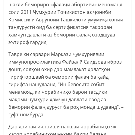
шакли бемориро «фалаҷи абортивӣ» меноманд.
соли 2011 Ҷумҳурии Тоҷикистон аз ҷониби
Комиссияи Аврупоии Ташкилоти умумиҷаҳонии
тандурустӣ оид ба сертификатсия такроран
ҳамчун давлати аз бемории фалаҷ озодшуда
эътироф гардид.
Тавре ки сарвари Маркази ҷумҳуриявии
иммунопрофилактика Файзалӣ Саидзода иброз
дошт, солҳои охир дар мамлакат ҳолатҳои
гирифторшавӣ ба бемории фалаҷ ба қайд
гирифта нашудаанд. “Ин бевосита собит
менамояд, ки чорабиниҳо барои тасдиқи
мақоми ҷумҳурӣ ҳамчун давлати озод аз
бемории фалаҷ дуруст ба роҳ монда шудаанд”, –
гуфт номбурда.
Дар доираи иҷроиши нақшаи чорабиниҳо як
қатор чорабиниҳои муҳим баҳри баланд