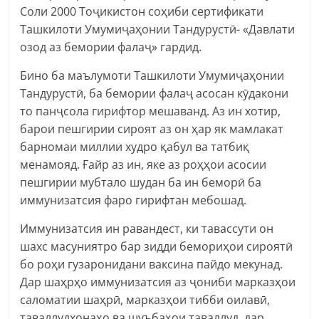
Соли 2000 Тоҷикистон соҳиби сертификати
Ташкилоти Умумиҷаҳонии Тандурустӣ- «Давлати
озод аз бемории фалаҷ» гардид.
Бино ба маълумоти Ташкилоти Умумиҷаҳонии
Тандурустӣ, ба бемории фалаҷ асосан кӯдакони
то панҷсола гирифтор мешаванд. Аз ин хотир,
барои пешгирии сироят аз он ҳар як мамлакат
барномаи миллии худро қабул ва татбиқ
менамояд. Ғайр аз ин, яке аз роҳҳои асосии
пешгирии мубтало шудан ба ин беморӣ ба
иммунизатсия фаро гирифтан мебошад.
Иммунизатсия ин равандест, ки тавассути он
шахс масуниятро бар зидди бемориҳои сироятӣ
бо роҳи гузаронидани ваксина пайдо мекунад.
Дар шаҳрҳо иммунизатсия аз ҷониби марказҳои
саломатии шаҳрӣ, марказҳои тибби оилавӣ,
таваллудхонаҳо ва шуъбаҳои таваллуд, дар