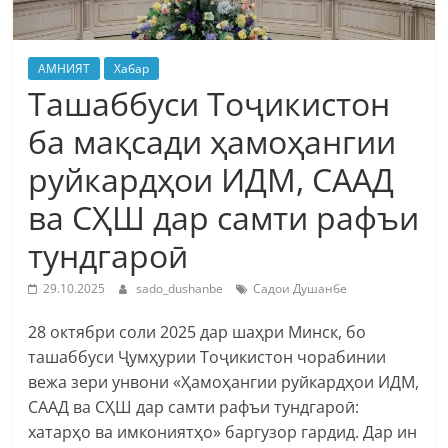
АМНИЯТ
Хабар
Ташаббуси Тоҷикистон
ба мақсади ҳамоҳангии
руйкардҳои ИДМ, СААД
ва СҲШ дар самти рафъи
тундгароӣ
29.10.2025
sado_dushanbe
Садои Душанбе
28 октябри соли 2025 дар шаҳри Минск, бо
ташаббуси Ҷумҳурии Тоҷикистон чорабинии
вежа зери унвони «Ҳамоҳангии руйкардҳои ИДМ,
СААД ва СҲШ дар самти рафъи тундгароӣ:
хатарҳо ва имкониятҳо» баргузор гардид. Дар ин