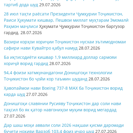
тартиб дода шуд
29.07.2026
28 июл таҳти раёсати Президенти Ҷумҳурии Тоҷикистон,
Раиси Ҳукумати кишвар, Пешвои миллат муҳтарам Эмомалӣ
Раҳмон
маҷлиси
Ҳукумати Ҷумҳурии Тоҷикистон баргузор
гардид.
28.07.2026
Вазири корҳои хориҷии Тоҷикистон нусхаи эътимодномаи
сафири нави Кувайтро қабул намуд
28.07.2026
Ба иқтисодиёти кишвар 1,9 миллиард доллар сармояи
хориҷӣ ворид гардид
28.07.2026
94,4 фоизи хатмкунандагони Донишгоҳи технологии
Тоҷикистон бо ҷойи кор таъмин шуданд
28.07.2026
Ҳавопаймои нави Boeing 737-8 MAX ба Тоҷикистон ворид
карда шуд
27.07.2026
Донишгоҳи славянии Русияву Тоҷикистон дар соли нави
таҳсил бо як қатор навгониҳои муҳим ворид мегардад
27.07.2026
Дар шаш моҳи аввали соли 2026 нақшаи қисми даромади
буҷети ноҳияи Варзоб 103,4 фоиз иҷро шуд
27.07.2026