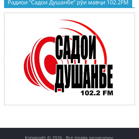
Радиои “Садои Душанбе” рӯи мавҷи 102.2FM
Копирайт © 2026
. Все права защищены.