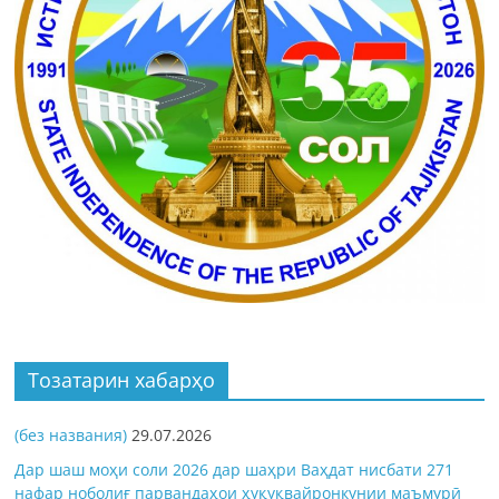
Тозатарин хабарҳо
(без названия)
29.07.2026
Дар шаш моҳи соли 2026 дар шаҳри Ваҳдат нисбати 271
нафар ноболиғ парвандаҳои ҳуқуқвайронкунии маъмурӣ