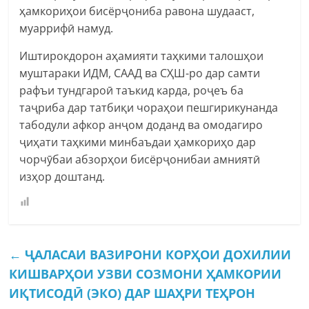
ҳамкориҳои бисёрҷониба равона шудааст,
муаррифӣ намуд.
Иштирокдорон аҳамияти таҳкими талошҳои
муштараки ИДМ, СААД ва СҲШ-ро дар самти
рафъи тундгароӣ таъкид карда, роҷеъ ба
таҷриба дар татбиқи чораҳои пешгирикунанда
табодули афкор анҷом доданд ва омодагиро
ҷиҳати таҳкими минбаъдаи ҳамкориҳо дар
чорчӯбаи абзорҳои бисёрҷонибаи амниятӣ
изҳор доштанд.
←
ҶАЛАСАИ ВАЗИРОНИ КОРҲОИ ДОХИЛИИ
КИШВАРҲОИ УЗВИ СОЗМОНИ ҲАМКОРИИ
ИҚТИСОДӢ (ЭКО) ДАР ШАҲРИ ТЕҲРОН