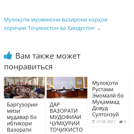
Мулоқоти муовинони вазирони корҳои
хориҷии Тоҷикистон ва Ҳиндустон
→
Вам также может
понравиться
Мулоқоти
Рустами
Эмомалӣ бо
Муҳаммад
Баргузории
ДАР
Довуд
мизи
ВАЗОРАТИ
Султонзуй
мудавар бо
МУДОФИАИ
07.06.2021
0
ибтикори
ҶУМҲУРИИ
Вазорати
ТОҶИКИСТО