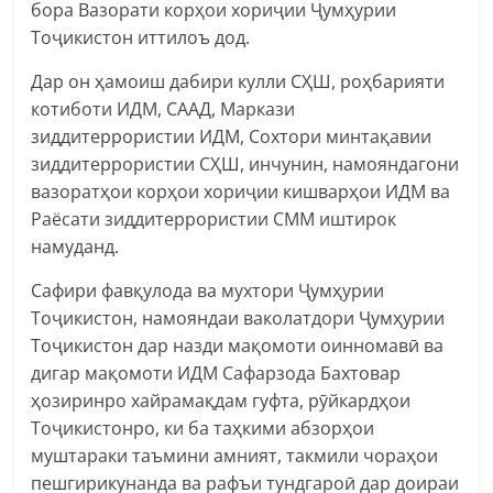
бора Вазорати корҳои хориҷии Ҷумҳурии
Тоҷикистон иттилоъ дод.
Дар он ҳамоиш дабири кулли СҲШ, роҳбарияти
котиботи ИДМ, СААД, Маркази
зиддитеррористии ИДМ, Сохтори минтақавии
зиддитеррористии СҲШ, инчунин, намояндагони
вазоратҳои корҳои хориҷии кишварҳои ИДМ ва
Раёсати зиддитеррористии СММ иштирок
намуданд.
Сафири фавқулода ва мухтори Ҷумҳурии
Тоҷикистон, намояндаи ваколатдори Ҷумҳурии
Тоҷикистон дар назди мақомоти оинномавӣ ва
дигар мақомоти ИДМ Сафарзода Бахтовар
ҳозиринро хайрамақдам гуфта, рӯйкардҳои
Тоҷикистонро, ки ба таҳкими абзорҳои
муштараки таъмини амният, такмили чораҳои
пешгирикунанда ва рафъи тундгароӣ дар доираи