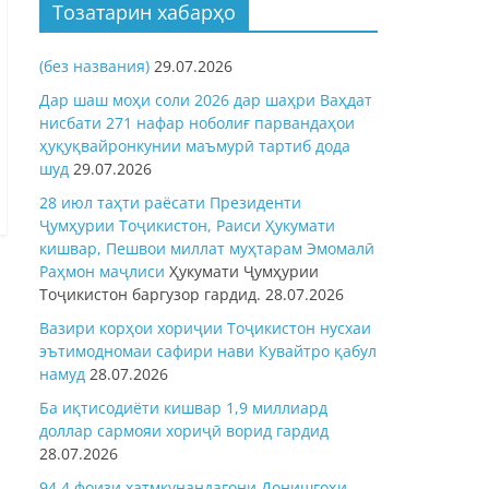
Тозатарин хабарҳо
(без названия)
29.07.2026
Дар шаш моҳи соли 2026 дар шаҳри Ваҳдат
нисбати 271 нафар ноболиғ парвандаҳои
ҳуқуқвайронкунии маъмурӣ тартиб дода
шуд
29.07.2026
28 июл таҳти раёсати Президенти
Ҷумҳурии Тоҷикистон, Раиси Ҳукумати
кишвар, Пешвои миллат муҳтарам Эмомалӣ
Раҳмон
маҷлиси
Ҳукумати Ҷумҳурии
Тоҷикистон баргузор гардид.
28.07.2026
Вазири корҳои хориҷии Тоҷикистон нусхаи
эътимодномаи сафири нави Кувайтро қабул
намуд
28.07.2026
Ба иқтисодиёти кишвар 1,9 миллиард
доллар сармояи хориҷӣ ворид гардид
28.07.2026
94,4 фоизи хатмкунандагони Донишгоҳи