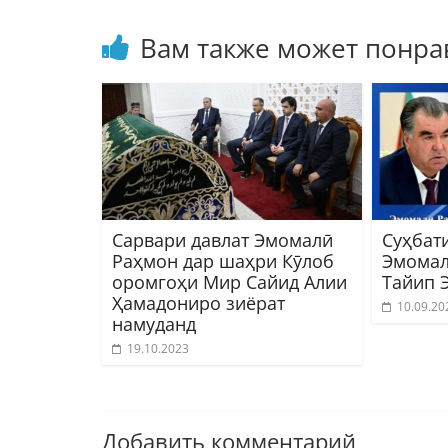
Вам также может понра
Сарвари давлат Эмомалӣ
Суҳбат
Раҳмон дар шаҳри Кӯлоб
Эмомал
оромгоҳи Мир Сайид Алии
Тайип 
Ҳамадониро зиёрат
10.09.20
намуданд
19.10.2023
Добавить комментарий