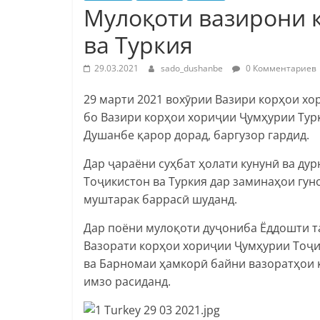
Мулоқоти вазирони 
ва Туркия
29.03.2021
sado_dushanbe
0 Комментариев
29 марти 2021 вохӯрии Вазири корҳои х
бо Вазири корҳои хориҷии Ҷумҳурии Турк
Душанбе қарор дорад, баргузор гардид.
Дар ҷараёни суҳбат ҳолати кунунӣ ва д
Тоҷикистон ва Туркия дар заминаҳои гу
муштарак баррасӣ шуданд.
Дар поёни мулоқоти дуҷониба Ёддошти т
Вазорати корҳои хориҷии Ҷумҳурии Тоҷи
ва Барномаи ҳамкорӣ байни вазоратҳои 
имзо расиданд.