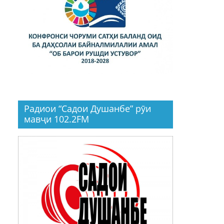
Радиои “Садои Душанбе” рӯи
мавҷи 102.2FM