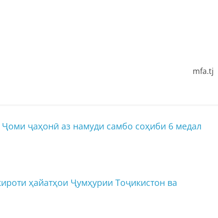
mfa.tj
Ҷоми ҷаҳонӣ аз намуди самбо соҳиби 6 медал
ироти ҳайатҳои Ҷумҳурии Тоҷикистон ва