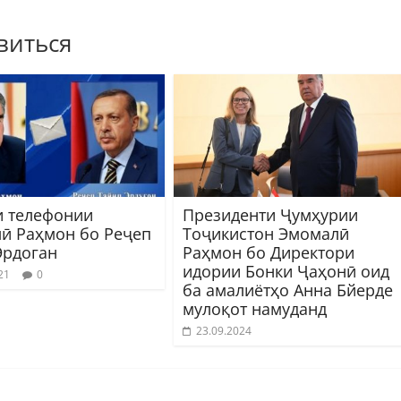
виться
и телефонии
Президенти Ҷумҳурии
ӣ Раҳмон бо Реҷеп
Тоҷикистон Эмомалӣ
Эрдоган
Раҳмон бо Директори
идории Бонки Ҷаҳонӣ оид
21
0
ба амалиётҳо Анна Бйерде
мулоқот намуданд
23.09.2024