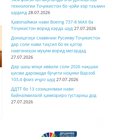
технологии Тоҷикистон бо ҷойи кор таъмин
шуданд
28.07.2026
Ҳавопаймои нави Boeing 737-8 MAX ба
Тоҷикистон ворид карда шуд
27.07.2026
Донишгоҳи славянии Русияву Тоҷикистон
дар соли нави таҳсил бо як қатор
навгониҳои муҳим ворид мегардад
27.07.2026
Дар шаш моҳи аввали соли 2026 нақшаи
қисми даромади буҷети ноҳияи Варзоб
103,4 фоиз иҷро шуд
27.07.2026
ДДТТ бо 13 созишномаи нави
байналмилалӣ ҳамкориро густариш дод
27.07.2026