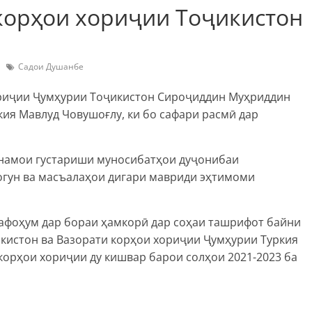
корҳои хориҷии Тоҷикистон
Садои Душанбе
ориҷии Ҷумҳурии Тоҷикистон Сироҷиддин Муҳриддин
ия Мавлуд Човушоғлу, ки бо сафари расмӣ дар
урнамои густариши муносибатҳои дуҷонибаи
ногун ва масъалаҳои дигари мавриди эҳтимоми
афоҳум дар бораи ҳамкорӣ дар соҳаи ташрифот байни
кистон ва Вазорати корҳои хориҷии Ҷумҳурии Туркия
корҳои хориҷии ду кишвар барои солҳои 2021-2023 ба