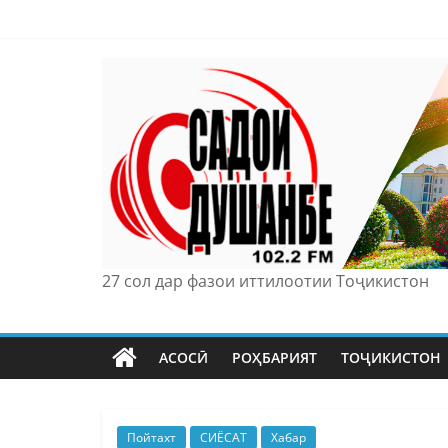
Skip
to
content
27 сол дар фазои иттилоотии Тоҷикистон
АСОСӢ
РОҲБАРИЯТ
ТОҶИКИСТОН
Пойтахт
СИЁСАТ
Хабар