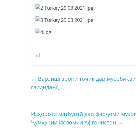
←
Варзишгарони тоҷик дар мусобиқаи 
гардиданд
Изҳороти матбуотӣ дар фарҷоми музок
Ҷумҳурии Исломии Афғонистон
→