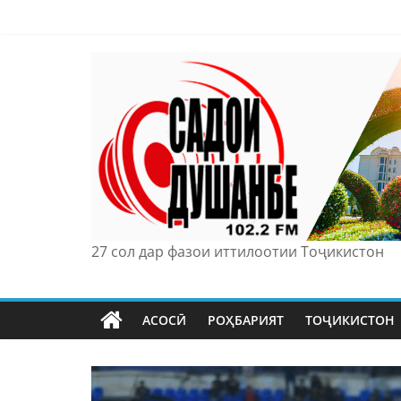
Skip
to
content
27 сол дар фазои иттилоотии Тоҷикистон
АСОСӢ
РОҲБАРИЯТ
ТОҶИКИСТОН