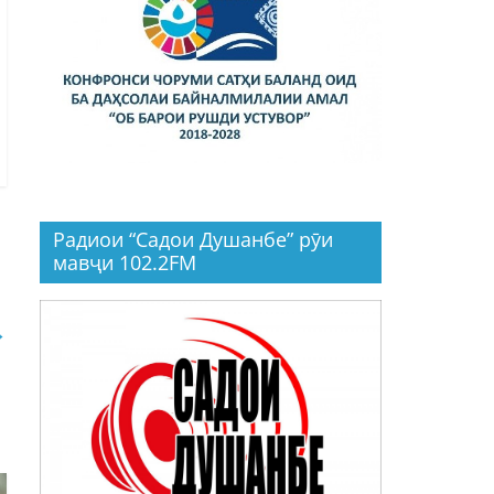
Радиои “Садои Душанбе” рӯи
мавҷи 102.2FM
→