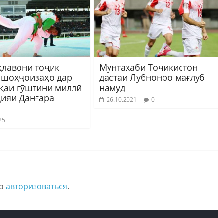
ҳлавони тоҷик
Мунтахаби Тоҷикистон
 шоҳҷоизаҳо дар
дастаи Лубнонро мағлуб
қаи гӯштини миллӣ
намуд
ҳияи Данғара
26.10.2021
0
25
мо
авторизоваться
.