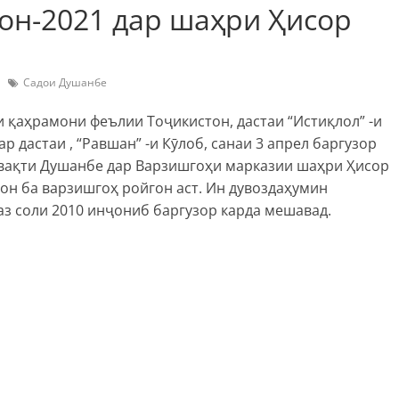
он-2021 дар шаҳри Ҳисор
Садои Душанбе
 қаҳрамони феълии Тоҷикистон, дастаи “Истиқлол” -и
дастаи , “Равшан” -и Кӯлоб, санаи 3 апрел баргузор
о вақти Душанбе дар Варзишгоҳи марказии шаҳри Ҳисор
н ба варзишгоҳ ройгон аст. Ин дувоздаҳумин
аз соли 2010 инҷониб баргузор карда мешавад.