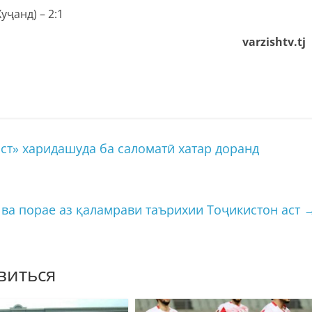
уҷанд) – 2:1
varzishtv.tj
аст» харидашуда ба саломатӣ хатар доранд
 ва порае аз қаламрави таърихии Тоҷикистон аст
виться