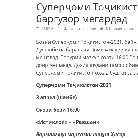
Суперҷоми Тоҷикист
баргузор мегардад
29.03.2021
sado_dushanbe
0 Комментариев
Бозии Суперҷоми Тоҷикистон-2021, байни
Душанбе ва барандаи Ҷоми миллии кишвар 
мешавад. Ворӯрии мазкур соати 16:00 б
доир мешавад. Дохил шудани тамошобино
Суперҷоми Тоҷикистон хоҳад буд, ки сар 
Суперҷоми Тоҷикистон-2021
3 апрел (шанбе)
Оғози бозӣ 16:00
«Истиқлол» – «Равшан»
Варзишгоҳи марказии шаҳри Ҳисор