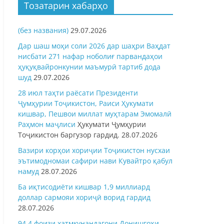
Тозатарин хабарҳо
(без названия)
29.07.2026
Дар шаш моҳи соли 2026 дар шаҳри Ваҳдат
нисбати 271 нафар ноболиғ парвандаҳои
ҳуқуқвайронкунии маъмурӣ тартиб дода
шуд
29.07.2026
28 июл таҳти раёсати Президенти
Ҷумҳурии Тоҷикистон, Раиси Ҳукумати
кишвар, Пешвои миллат муҳтарам Эмомалӣ
Раҳмон
маҷлиси
Ҳукумати Ҷумҳурии
Тоҷикистон баргузор гардид.
28.07.2026
Вазири корҳои хориҷии Тоҷикистон нусхаи
эътимодномаи сафири нави Кувайтро қабул
намуд
28.07.2026
Ба иқтисодиёти кишвар 1,9 миллиард
доллар сармояи хориҷӣ ворид гардид
28.07.2026
94,4 фоизи хатмкунандагони Донишгоҳи