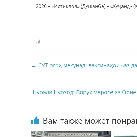
2020 – «Истиқлол» (Душанбе) – «Хуҷанд» (Х
←
СУТ огоҳ мекунад: ваксинаҳои «аз д
Нуралӣ Нурзод: Ворух меросе аз Ориё
Вам также может понра