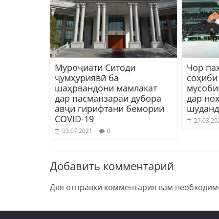
Муроҷиати Ситоди
Чор па
ҷумҳуриявӣ ба
соҳиби
шаҳрвандони мамлакат
мусоби
дар пасманзараи дубора
дар но
авҷи гирифтани бемории
шуданд
COVID-19
27.03.20
03.07.2021
0
Добавить комментарий
Для отправки комментария вам необходи