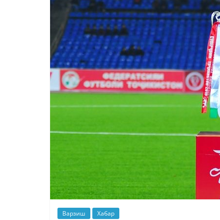
Варзиш
Хабар