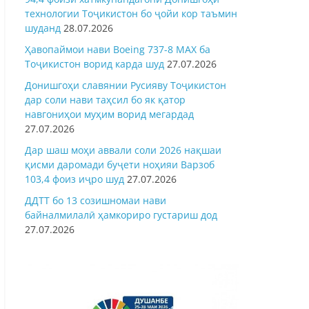
технологии Тоҷикистон бо ҷойи кор таъмин
шуданд
28.07.2026
Ҳавопаймои нави Boeing 737-8 MAX ба
Тоҷикистон ворид карда шуд
27.07.2026
Донишгоҳи славянии Русияву Тоҷикистон
дар соли нави таҳсил бо як қатор
навгониҳои муҳим ворид мегардад
27.07.2026
Дар шаш моҳи аввали соли 2026 нақшаи
қисми даромади буҷети ноҳияи Варзоб
103,4 фоиз иҷро шуд
27.07.2026
ДДТТ бо 13 созишномаи нави
байналмилалӣ ҳамкориро густариш дод
27.07.2026