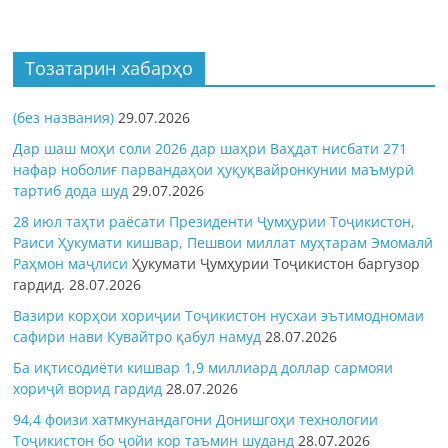
Тозатарин хабарҳо
(без названия)
29.07.2026
Дар шаш моҳи соли 2026 дар шаҳри Ваҳдат нисбати 271
нафар ноболиғ парвандаҳои ҳуқуқвайронкунии маъмурӣ
тартиб дода шуд
29.07.2026
28 июл таҳти раёсати Президенти Ҷумҳурии Тоҷикистон,
Раиси Ҳукумати кишвар, Пешвои миллат муҳтарам Эмомалӣ
Раҳмон
маҷлиси
Ҳукумати Ҷумҳурии Тоҷикистон баргузор
гардид.
28.07.2026
Вазири корҳои хориҷии Тоҷикистон нусхаи эътимодномаи
сафири нави Кувайтро қабул намуд
28.07.2026
Ба иқтисодиёти кишвар 1,9 миллиард доллар сармояи
хориҷӣ ворид гардид
28.07.2026
94,4 фоизи хатмкунандагони Донишгоҳи технологии
Тоҷикистон бо ҷойи кор таъмин шуданд
28.07.2026