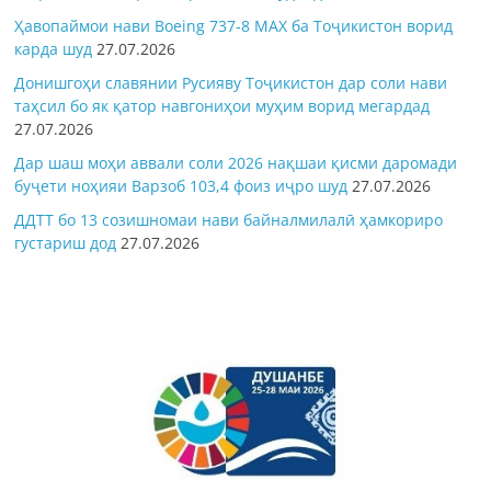
Ҳавопаймои нави Boeing 737-8 MAX ба Тоҷикистон ворид
карда шуд
27.07.2026
Донишгоҳи славянии Русияву Тоҷикистон дар соли нави
таҳсил бо як қатор навгониҳои муҳим ворид мегардад
27.07.2026
Дар шаш моҳи аввали соли 2026 нақшаи қисми даромади
буҷети ноҳияи Варзоб 103,4 фоиз иҷро шуд
27.07.2026
ДДТТ бо 13 созишномаи нави байналмилалӣ ҳамкориро
густариш дод
27.07.2026