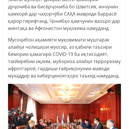
дуҷониба ва бисёрҷониба бо Шветсия, инчунин
ҳамкорӣ дар чаҳорчӯби САҲА мавриди баррасӣ
қарор гирифтанд. Ҷонибҳо ҳамчунин вазъро дар
минтақа ва Афғонистон муҳокима намуданд.
Мусоҳибон аҳамияти муқовимати муштарак
алайҳи чолишҳои муосир, аз қабили таъсири
бемории ҳамагири COVID-19 ба иқтисодиёт,
тағйирёбии иқлим, мубориза алайҳи терроризму
ифротгароӣ, гардиши ғайриқонунии маводи
мухаддир ва киберҷиноятҳоро таъкид намуданд.