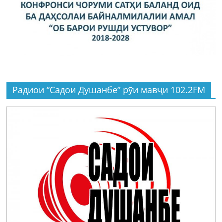
Радиои “Садои Душанбе” рӯи мавҷи 102.2FM