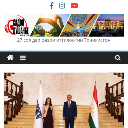
Skip
to
content
27 сол дар фазои иттилоотии Тоҷикистон