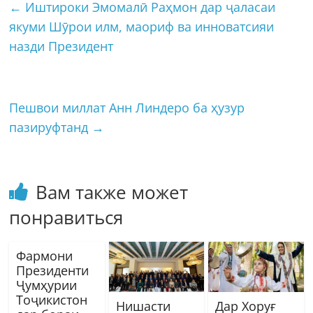
←
Иштироки Эмомалӣ Раҳмон дар ҷаласаи
якуми Шӯрои илм, маориф ва инноватсияи
назди Президент
Пешвои миллат Анн Линдеро ба ҳузур
пазируфтанд
→
Вам также может
понравиться
Фармони
Президенти
Ҷумҳурии
Тоҷикистон
Нишасти
Дар Хоруғ