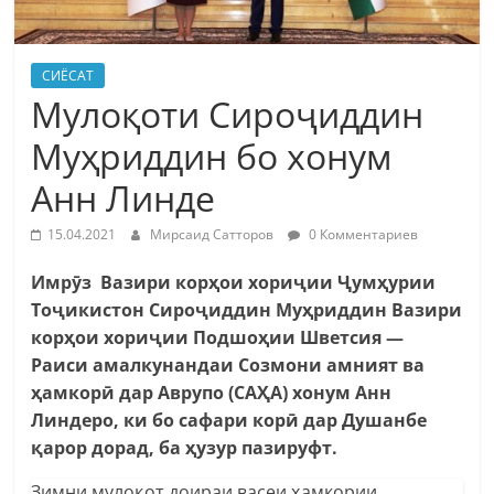
СИЁСАТ
Мулоқоти Сироҷиддин
Муҳриддин бо хонум
Анн Линде
15.04.2021
Мирсаид Сатторов
0 Комментариев
Имрӯз Вазири корҳои хориҷии Ҷумҳурии
Тоҷикистон Сироҷиддин Муҳриддин Вазири
корҳои хориҷии Подшоҳии Шветсия —
Раиси амалкунандаи Созмони амният ва
ҳамкорӣ дар Аврупо (САҲА) хонум Анн
Линдеро, ки бо сафари корӣ дар Душанбе
қарор дорад, ба ҳузур пазируфт.
Зимни мулоқот доираи васеи ҳамкории