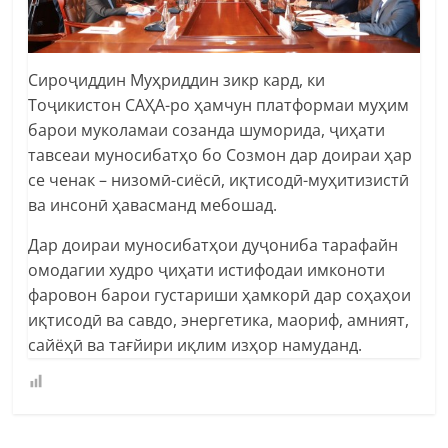
Сироҷиддин Муҳриддин зикр кард, ки
Тоҷикистон САҲА-ро ҳамчун платформаи муҳим
барои муколамаи созанда шуморида, ҷиҳати
тавсеаи муносибатҳо бо Созмон дар доираи ҳар
се ченак – низомӣ-сиёсӣ, иқтисодӣ-муҳитизистӣ
ва инсонӣ ҳавасманд мебошад.
Дар доираи муносибатҳои дуҷониба тарафайн
омодагии худро ҷиҳати истифодаи имконоти
фаровон барои густариши ҳамкорӣ дар соҳаҳои
иқтисодӣ ва савдо, энергетика, маориф, амният,
сайёҳӣ ва тағйири иқлим изҳор намуданд.