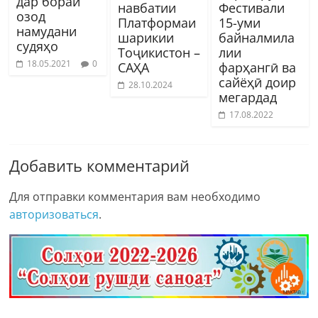
дар бораи
навбатии
Фестивали
озод
Платформаи
15-уми
намудани
шарикии
байналмила
судяҳо
Тоҷикистон –
лии
18.05.2021
0
САҲА
фарҳангӣ ва
сайёҳӣ доир
28.10.2024
мегардад
17.08.2022
Добавить комментарий
Для отправки комментария вам необходимо
авторизоваться
.