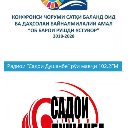
Радиои “Садои Душанбе” рӯи мавҷи 102.2FM