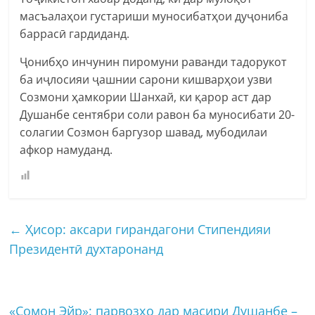
масъалаҳои густариши муносибатҳои дуҷониба
баррасӣ гардиданд.
Ҷонибҳо инчунин пиромуни раванди тадорукот
ба иҷлосияи ҷашнии сарони кишварҳои узви
Созмони ҳамкории Шанхай, ки қарор аст дар
Душанбе сентябри соли равон ба муносибати 20-
солагии Созмон баргузор шавад, мубодилаи
афкор намуданд.
←
Ҳисор: аксари гирандагони Стипендияи
Президентӣ духтаронанд
«Сомон Эйр»: парвозҳо дар масири Душанбе –