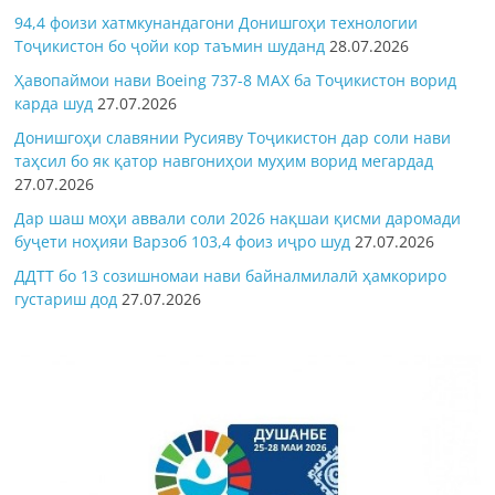
94,4 фоизи хатмкунандагони Донишгоҳи технологии
Тоҷикистон бо ҷойи кор таъмин шуданд
28.07.2026
Ҳавопаймои нави Boeing 737-8 MAX ба Тоҷикистон ворид
карда шуд
27.07.2026
Донишгоҳи славянии Русияву Тоҷикистон дар соли нави
таҳсил бо як қатор навгониҳои муҳим ворид мегардад
27.07.2026
Дар шаш моҳи аввали соли 2026 нақшаи қисми даромади
буҷети ноҳияи Варзоб 103,4 фоиз иҷро шуд
27.07.2026
ДДТТ бо 13 созишномаи нави байналмилалӣ ҳамкориро
густариш дод
27.07.2026