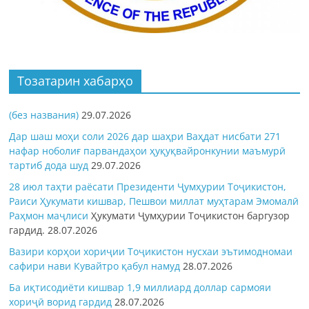
Тозатарин хабарҳо
(без названия)
29.07.2026
Дар шаш моҳи соли 2026 дар шаҳри Ваҳдат нисбати 271
нафар ноболиғ парвандаҳои ҳуқуқвайронкунии маъмурӣ
тартиб дода шуд
29.07.2026
28 июл таҳти раёсати Президенти Ҷумҳурии Тоҷикистон,
Раиси Ҳукумати кишвар, Пешвои миллат муҳтарам Эмомалӣ
Раҳмон
маҷлиси
Ҳукумати Ҷумҳурии Тоҷикистон баргузор
гардид.
28.07.2026
Вазири корҳои хориҷии Тоҷикистон нусхаи эътимодномаи
сафири нави Кувайтро қабул намуд
28.07.2026
Ба иқтисодиёти кишвар 1,9 миллиард доллар сармояи
хориҷӣ ворид гардид
28.07.2026