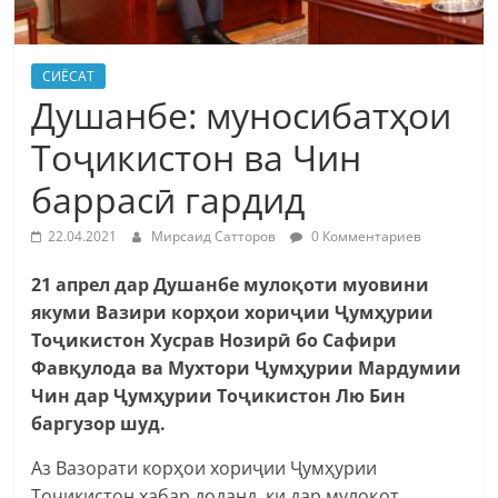
СИЁСАТ
Душанбе: муносибатҳои
Тоҷикистон ва Чин
баррасӣ гардид
22.04.2021
Мирсаид Сатторов
0 Комментариев
21 апрел дар Душанбе мулоқоти муовини
якуми Вазири корҳои хориҷии Ҷумҳурии
Тоҷикистон Хусрав Нозирӣ бо Сафири
Фавқулода ва Мухтори Ҷумҳурии Мардумии
Чин дар Ҷумҳурии Тоҷикистон Лю Бин
баргузор шуд.
Аз Вазорати корҳои хориҷии Ҷумҳурии
Тоҷикистон хабар доданд, ки дар мулоқот