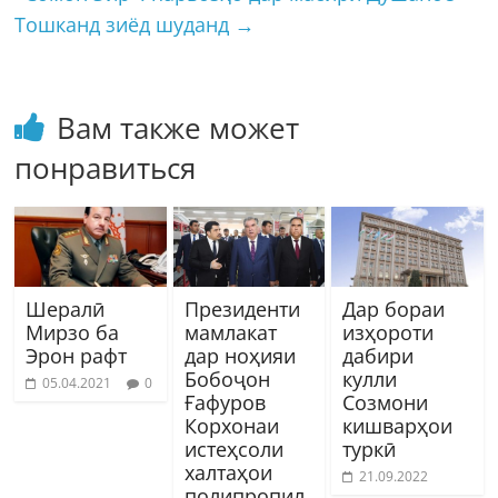
Тошканд зиёд шуданд
→
Вам также может
понравиться
Шералӣ
Президенти
Дар бораи
Мирзо ба
мамлакат
изҳороти
Эрон рафт
дар ноҳияи
дабири
Бобоҷон
кулли
05.04.2021
0
Ғафуров
Созмони
Корхонаи
кишварҳои
истеҳсоли
туркӣ
халтаҳои
21.09.2022
полипропил