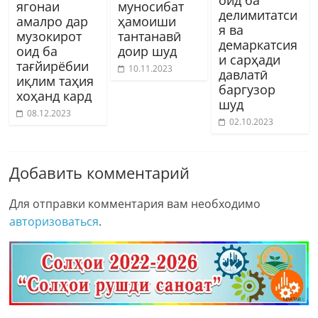
ягонаи
муносибат
делимитатси
амалро дар
ҳамоиши
я ва
музокирот
тантанавӣ
демаркатсия
оид ба
доир шуд
и сарҳади
тағйирёбии
10.11.2023
давлатӣ
иқлим таҳия
баргузор
хоҳанд кард
шуд
08.12.2023
02.10.2023
Добавить комментарий
Для отправки комментария вам необходимо
авторизоваться
.