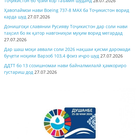
Тоҷикистон бо ҷойи кор таъмин шуданд
28.07.2026
Ҳавопаймои нави Boeing 737-8 MAX ба Тоҷикистон ворид
карда шуд
27.07.2026
Донишгоҳи славянии Русияву Тоҷикистон дар соли нави
таҳсил бо як қатор навгониҳои муҳим ворид мегардад
27.07.2026
Дар шаш моҳи аввали соли 2026 нақшаи қисми даромади
буҷети ноҳияи Варзоб 103,4 фоиз иҷро шуд
27.07.2026
ДДТТ бо 13 созишномаи нави байналмилалӣ ҳамкориро
густариш дод
27.07.2026