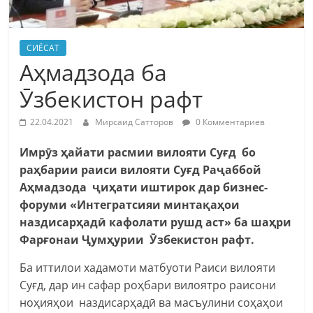
СИЁСАТ
Аҳмадзода ба
Ӯзбекистон рафт
22.04.2021
Мирсаид Сатторов
0 Комментариев
Имрӯз ҳайати расмии вилояти Суғд бо
раҳбарии раиси вилояти Суғд Раҷаббой
Аҳмадзода ҷиҳати иштирок дар бизнес-
форуми «Интегратсияи минтақаҳои
наздисарҳадӣ кафолати рушд аст» ба шаҳри
Фарғонаи Ҷумҳурии Ӯзбекистон рафт.
Ба иттилои хадамоти матбуоти Раиси вилояти
Суғд, дар ин сафар роҳбари вилоятро раисони
ноҳияҳои наздисарҳадӣ ва масъулини соҳаҳои