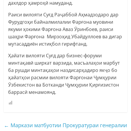
дахлдор ҳамроҳӣ намуданд.
Раиси вилояти Суғд Раҷаббой Аҳмадзодаро дар
Фурудгоҳи байналмилалии Фарғона муовини
якуми ҳокими Фарғона Аваз Ӯринбоев, раиси
шаҳри Фарғона Мирзоҳид Убайдуллоев ва дигар
мутасаддиён истиқбол гирифтанд.
Ҳайати вилояти Суғд дар бизнес-форуми
минтақавӣ ширкат варзида, масъалаҳои марбут
ба рушди минтақаҳои наздисарҳадиро якҷо бо
ҳайатҳои расмии вилояти Фарғонаи Ҷумҳурии
Ӯзбекистон ва Ботканди Ҷумҳурии Қирғизистон
баррасӣ менамоянд.
←
Маркази матбуотии Прокуратураи генералии