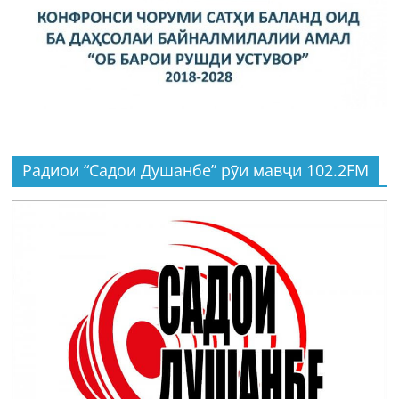
Радиои “Садои Душанбе” рӯи мавҷи 102.2FM