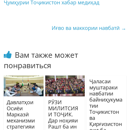
Ҷумҳурии Тоҷикистон хабар медиҳад
Иғво ва маккории навбатӣ
→
Вам также может
понравиться
Ҷаласаи
муштараки
навбатии
байниҳукума
Давлатҳои
РӮЗИ
тии
Осиёи
МИЛИТСИЯ
Тоҷикистон
Марказӣ
И ТОҶИК.
ва
механизми
Дар ноҳияи
Қирғизистон
стратегияи
Рашт ба ин
оид ба