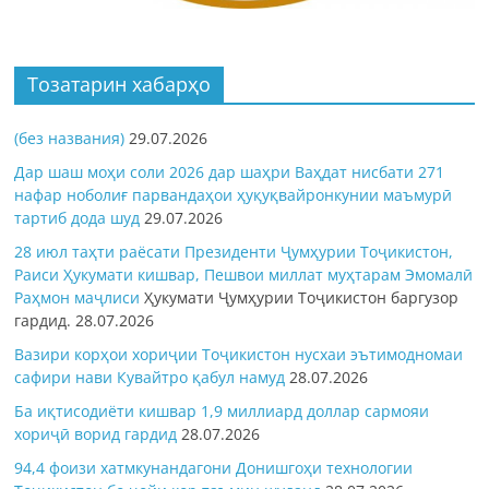
Тозатарин хабарҳо
(без названия)
29.07.2026
Дар шаш моҳи соли 2026 дар шаҳри Ваҳдат нисбати 271
нафар ноболиғ парвандаҳои ҳуқуқвайронкунии маъмурӣ
тартиб дода шуд
29.07.2026
28 июл таҳти раёсати Президенти Ҷумҳурии Тоҷикистон,
Раиси Ҳукумати кишвар, Пешвои миллат муҳтарам Эмомалӣ
Раҳмон
маҷлиси
Ҳукумати Ҷумҳурии Тоҷикистон баргузор
гардид.
28.07.2026
Вазири корҳои хориҷии Тоҷикистон нусхаи эътимодномаи
сафири нави Кувайтро қабул намуд
28.07.2026
Ба иқтисодиёти кишвар 1,9 миллиард доллар сармояи
хориҷӣ ворид гардид
28.07.2026
94,4 фоизи хатмкунандагони Донишгоҳи технологии