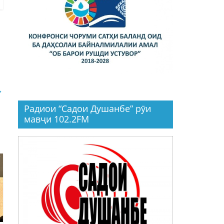
→
Радиои “Садои Душанбе” рӯи
мавҷи 102.2FM