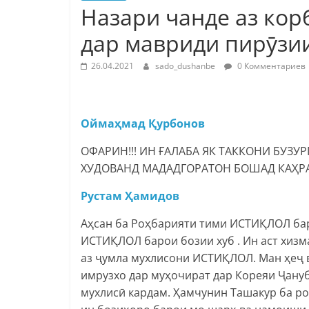
Назари чанде аз ко
дар мавриди пирӯзи
26.04.2021
sado_dushanbe
0 Комментариев
Ойма
ҳ
мад
Қ
урбонов
ОФАРИН!!! ИН ҒАЛАБА ЯК ТАККОНИ БУЗУ
ХУДОВАНД МАДАДГОРАТОН БОШАД КАҲР
Рустам
Ҳ
амидов
Аҳсан ба Роҳбарияти тими ИСТИҚЛОЛ баро
ИСТИҚЛОЛ барои бозии хуб . Ин аст хиз
аз ҷумла мухлисони ИСТИҚЛОЛ. Ман ҳеҷ 
имрузхо дар муҳочират дар Кореяи Ҷану
мухлисӣ кардам. Ҳамчунин Ташакур ба ро