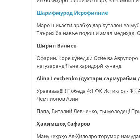
ин бозиҳоро барои мо шарҳ ва намоиши 
Шарифмурод Исрофилниё
Маро шикасти арабҳо дар Хуталон ва муб
Таърих ба навъе подоши амал медиҳад. 
Ширин Валиев
Офарин. Коре кунед,ки Осиё ва Аврупоро
нагузаранд.Яъне харидорӣ кунанд.
Alina Levchenko (духтари сармурабии
Ураааааа!!!!! Победа 4:1 ФК Истиклол- ФК
Чемпионов Азии
Папа, Виталий Левченко, ты молодец! Пр
Ҳакимшоҳ Сафаров
Манучеҳрҳо Ал-Ҳилолро торумор намуда