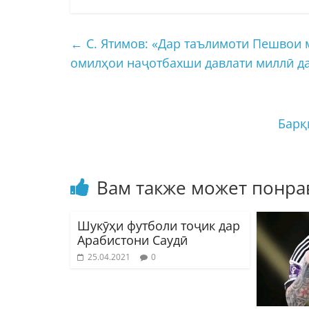
←
С. Ятимов: «Дар таълимоти Пешвои 
омилҳои наҷотбахши давлати миллӣ 
Барқ
Вам также может понра
Шукӯҳи футболи тоҷик дар
Арабистони Саудӣ
25.04.2021
0