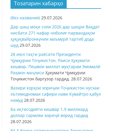
Тозатарин хабарҳо
(без названия)
29.07.2026
Дар шаш моҳи соли 2026 дар шаҳри Ваҳдат
нисбати 271 нафар ноболиғ парвандаҳои
ҳуқуқвайронкунии маъмурӣ тартиб дода
шуд
29.07.2026
28 июл таҳти раёсати Президенти
Ҷумҳурии Тоҷикистон, Раиси Ҳукумати
кишвар, Пешвои миллат муҳтарам Эмомалӣ
Раҳмон
маҷлиси
Ҳукумати Ҷумҳурии
Тоҷикистон баргузор гардид.
28.07.2026
Вазири корҳои хориҷии Тоҷикистон нусхаи
эътимодномаи сафири нави Кувайтро қабул
намуд
28.07.2026
Ба иқтисодиёти кишвар 1,9 миллиард
доллар сармояи хориҷӣ ворид гардид
28.07.2026
94,4 фоизи хатмкунандагони Донишгоҳи