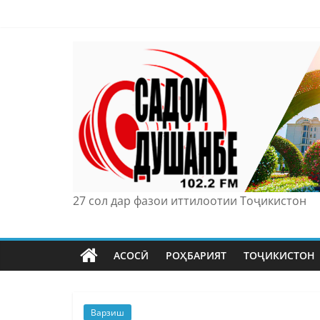
Skip
to
content
27 сол дар фазои иттилоотии Тоҷикистон
АСОСӢ
РОҲБАРИЯТ
ТОҶИКИСТОН
Варзиш