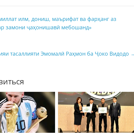
миллат илм, дониш, маърифат ва фарҳанг аз
дар замони ҷаҳонишавӣ мебошанд»
ияи тасаллияти Эмомалӣ Раҳмон ба Ҷоко Видодо
виться