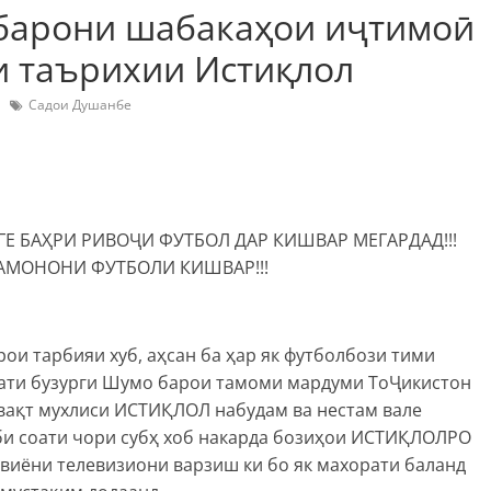
рбарони шабакаҳои иҷтимоӣ
и таърихии Истиқлол
Садои Душанбе
РГЕ БАҲРИ РИВОҶИ ФУТБОЛ ДАР КИШВАР МЕГАРДАД!!!
АМОНОНИ ФУТБОЛИ КИШВАР!!!
и тарбияи хуб, аҳсан ба ҳар як футболбози тими
мати бузурги Шумо барои тамоми мардуми ТоҶикистон
вақт мухлиси ИСТИҚЛОЛ набудам ва нестам вале
би соати чори субҳ хоб накарда бозиҳои ИСТИҚЛОЛРО
виёни телевизиони варзиш ки бо як махорати баланд