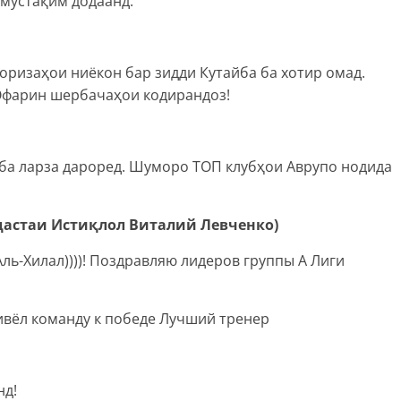
мустақим додаанд.
оризаҳои ниёкон бар зидди Кутайба ба хотир омад.
Офарин шербачаҳои кодирандоз!
 ба ларза дароред. Шуморо ТОП клубҳои Аврупо нодида
 дастаи Истиқлол Виталий Левченко)
 Аль-Хилал))))! Поздравляю лидеров группы А Лиги
ивёл команду к победе Лучший тренер
нд!