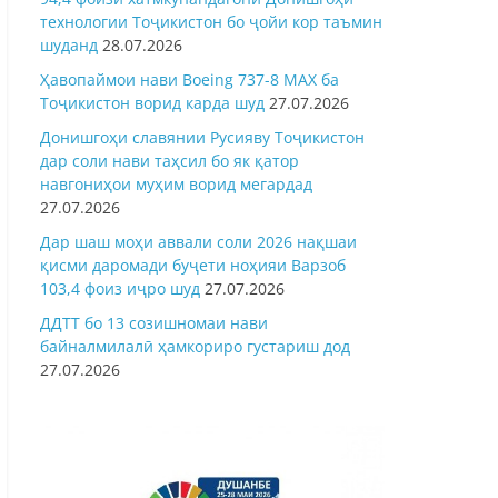
технологии Тоҷикистон бо ҷойи кор таъмин
шуданд
28.07.2026
Ҳавопаймои нави Boeing 737-8 MAX ба
Тоҷикистон ворид карда шуд
27.07.2026
Донишгоҳи славянии Русияву Тоҷикистон
дар соли нави таҳсил бо як қатор
навгониҳои муҳим ворид мегардад
27.07.2026
Дар шаш моҳи аввали соли 2026 нақшаи
қисми даромади буҷети ноҳияи Варзоб
103,4 фоиз иҷро шуд
27.07.2026
ДДТТ бо 13 созишномаи нави
байналмилалӣ ҳамкориро густариш дод
27.07.2026