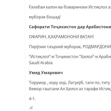
Ғалабаи калон ва бовариноки Истиқлол а
муборак бошад!
Сафорати Тоҷикистон дар Арабистони
ОФАРИН, ҚАҲРАМОНОНИ ВАТАН!
Пирӯзии таърихӣ муборак, РОДМАРДОНИ
“Истиқлол”-и Тоҷикистон “Ҳилол”-и Араби
Saudi Arabia
Умед Умарович
Торумор , хору зор, Латукӯб, таги по, тит
бемор гаштани Ал Ҳилол аз тарафи Истиқ
4-1.