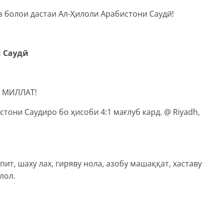
з болои дастаи Ал-Ҳилоли Арабистони Саудӣ!
 Саудӣ
 МИЛЛАТ!
стони Саудиро бо ҳисоби 4:1 мағлуб кард. @ Riyadh,
у пит, шаху лах, гиряву нола, азобу машаққат, хаставу
лол.