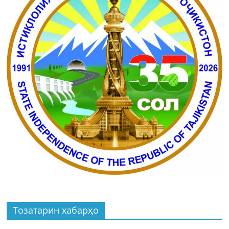
Тозатарин хабарҳо