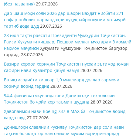
(без названия)
29.07.2026
Дар шаш моҳи соли 2026 дар шаҳри Ваҳдат нисбати 271
нафар ноболиғ парвандаҳои ҳуқуқвайронкунии маъмурӣ
тартиб дода шуд
29.07.2026
28 июл таҳти раёсати Президенти Ҷумҳурии Тоҷикистон,
Раиси Ҳукумати кишвар, Пешвои миллат муҳтарам Эмомалӣ
Раҳмон
маҷлиси
Ҳукумати Ҷумҳурии Тоҷикистон баргузор
гардид.
28.07.2026
Вазири корҳои хориҷии Тоҷикистон нусхаи эътимодномаи
сафири нави Кувайтро қабул намуд
28.07.2026
Ба иқтисодиёти кишвар 1,9 миллиард доллар сармояи
хориҷӣ ворид гардид
28.07.2026
94,4 фоизи хатмкунандагони Донишгоҳи технологии
Тоҷикистон бо ҷойи кор таъмин шуданд
28.07.2026
Ҳавопаймои нави Boeing 737-8 MAX ба Тоҷикистон ворид
карда шуд
27.07.2026
Донишгоҳи славянии Русияву Тоҷикистон дар соли нави
таҳсил бо як қатор навгониҳои муҳим ворид мегардад