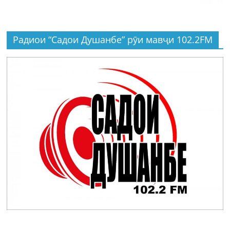
Радиои “Садои Душанбе” рӯи мавҷи 102.2FM