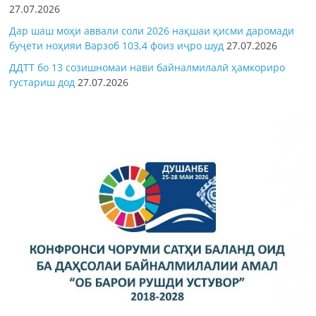
27.07.2026
Дар шаш моҳи аввали соли 2026 нақшаи қисми даромади
буҷети ноҳияи Варзоб 103,4 фоиз иҷро шуд
27.07.2026
ДДТТ бо 13 созишномаи нави байналмилалӣ ҳамкориро
густариш дод
27.07.2026