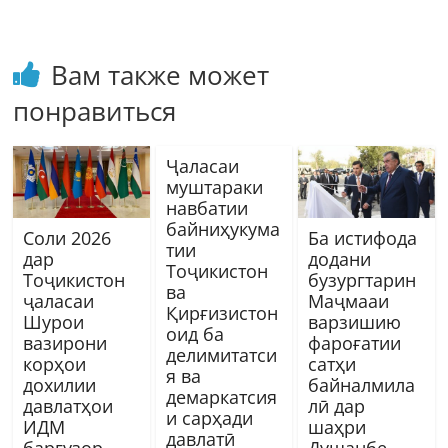
Вам также может
понравиться
Ҷаласаи
муштараки
навбатии
байниҳукума
Соли 2026
Ба истифода
тии
дар
додани
Тоҷикистон
Тоҷикистон
бузургтарин
ва
ҷаласаи
Маҷмааи
Қирғизистон
Шурои
варзишию
оид ба
вазирони
фароғатии
делимитатси
корҳои
сатҳи
я ва
дохилии
байналмила
демаркатсия
давлатҳои
лӣ дар
и сарҳади
ИДМ
шаҳри
давлатӣ
баргузор
Душанбе