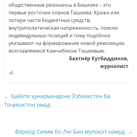
общественные резонансы в Бишкеке – это
первые росточки планов Ташиева. Кража или
потеря части бюджетных средств,
внутриполитическая напряженность, поиски
индивидульных позиций и тому подобное
указывают на формирование новой революции,
возглавляемой Камчибеком Ташиевым.
Бахтиёр Кутбиддинов,
журналист
←
Ҳайати ҳунармандони Ӯзбекистон ба
Тоҷикистон омад
Фарҳод Салим бо Лю Бин мулоқот намуд.
→