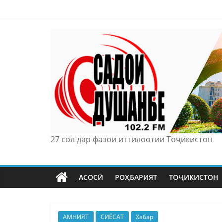
Skip
to
content
27 сол дар фазои иттилоотии Тоҷикистон
АСОСӢ
РОҲБАРИЯТ
ТОҶИКИСТОН
АМНИЯТ
СИЁСАТ
Хабар