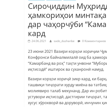
Сироҷиддин Муҳрид
ҳамкориҳои минтақа
дар чаҳорчӯби “Кама
кард
24.06.2021
sado_dushanbe
0 Комментариев
23 июни 2021 Вазири корҳои хориҷии Ҷу
Конфронси байналмилалӣ оид ба ҳамкори
“Камарбанд ва роҳ” таҳти унвони “Мубор
иқтисодӣ” иштирок ва суханронӣ намуд.
Вазири корҳои хориҷӣ зикр кард, ки барқ
ташвиқи тиҷорати хурду миёна ва татби
молиявиро талаб мекунанд. Дар ин робит
устувори иқтисодӣ, дастгирии тиҷорат, 
хусус хӯрокворӣ ва доруворӣ, инчунин ҳи