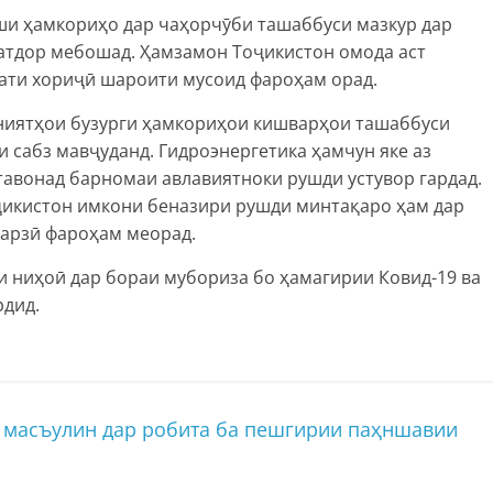
иши ҳамкориҳо дар чаҳорчӯби ташаббуси мазкур дар
атдор мебошад. Ҳамзамон Тоҷикистон омода аст
ати хориҷӣ шароити мусоид фароҳам орад.
кониятҳои бузурги ҳамкориҳои кишварҳои ташаббуси
и сабз мавҷуданд. Гидроэнергетика ҳамчун яке аз
тавонад барномаи авлавиятноки рушди устувор гардад.
ҷикистон имкони беназири рушди минтақаро ҳам дар
варзӣ фароҳам меорад.
и ниҳоӣ дар бораи мубориза бо ҳамагирии Ковид-19 ва
рдид.
 масъулин дар робита ба пешгирии паҳншавии