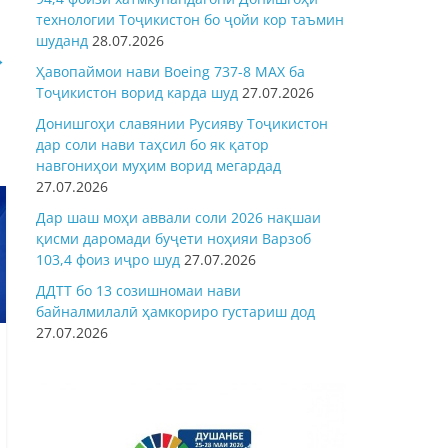
технологии Тоҷикистон бо ҷойи кор таъмин
шуданд
28.07.2026
→
Ҳавопаймои нави Boeing 737-8 MAX ба
Тоҷикистон ворид карда шуд
27.07.2026
Донишгоҳи славянии Русияву Тоҷикистон
дар соли нави таҳсил бо як қатор
навгониҳои муҳим ворид мегардад
27.07.2026
Дар шаш моҳи аввали соли 2026 нақшаи
қисми даромади буҷети ноҳияи Варзоб
103,4 фоиз иҷро шуд
27.07.2026
ДДТТ бо 13 созишномаи нави
байналмилалӣ ҳамкориро густариш дод
27.07.2026