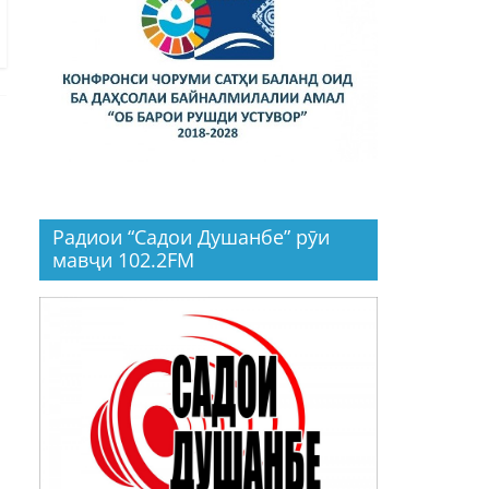
Радиои “Садои Душанбе” рӯи
мавҷи 102.2FM