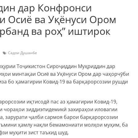
дин дар Конфронси
и Осиё ва Уқёнуси Ором
рбанд ва роҳ” иштирок
Садои Душанбе
мҳурии Тоҷикистон Сироҷиддин Муҳриддин дар
ҳои минтақаи Осиё ва Уқёнуси Ором дар чаҳорчӯби
иза бо ҳамагирии Ковид-19 ва барқарорсозии рушди
арорсозии иқтисодӣ пас аз ҳамагирии Ковид-19,
қи чораҳои зиддиэпидемикӣ захираҳои иловагии
а, зарурати ҷалби сармоя барои барқарорсозии
таъмини ҳамлу нақли бемамониати молҳои муҳим, ба
фзи муҳити зист таъкид шуд.