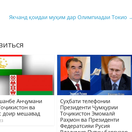
Якчанд қоидаи муҳим дар Олимпиадаи Токио
виться
шанбе Анҷумани
Суҳбати телефонии
Тоҷикистон ва
Президенти Ҷумҳурии
с доир мешавад
Тоҷикистон Эмомалӣ
Раҳмон ва Президенти
23
Федератсияи Русия
Владимир Путин баргузор