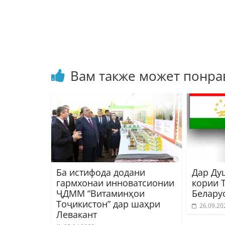
Вам также может понра
Ба истифода додани
Дар Ду
гармхонаи инноватсионии
кории 
ҶДММ “Витаминҳои
Белару
Тоҷикистон” дар шаҳри
26.09.20
Левакант