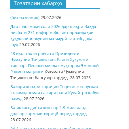
Тозатарин хабарҳо
(без названия)
29.07.2026
Дар шаш моҳи соли 2026 дар шаҳри Ваҳдат
нисбати 271 нафар ноболиғ парвандаҳои
ҳуқуқвайронкунии маъмурӣ тартиб дода
шуд
29.07.2026
28 июл таҳти раёсати Президенти
Ҷумҳурии Тоҷикистон, Раиси Ҳукумати
кишвар, Пешвои миллат муҳтарам Эмомалӣ
Раҳмон
маҷлиси
Ҳукумати Ҷумҳурии
Тоҷикистон баргузор гардид.
28.07.2026
Вазири корҳои хориҷии Тоҷикистон нусхаи
эътимодномаи сафири нави Кувайтро қабул
намуд
28.07.2026
Ба иқтисодиёти кишвар 1,9 миллиард
доллар сармояи хориҷӣ ворид гардид
28.07.2026
94,4 фоизи хатмкунандагони Донишгоҳи