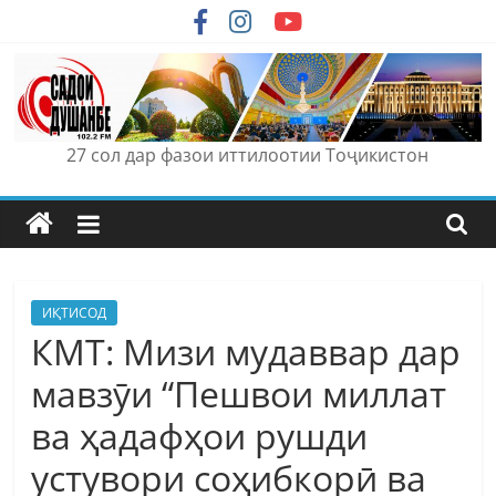
Skip
to
content
27 сол дар фазои иттилоотии Тоҷикистон
ИҚТИСОД
КМТ: Мизи мудаввар дар
мавзӯи “Пешвои миллат
ва ҳадафҳои рушди
устувори соҳибкорӣ ва