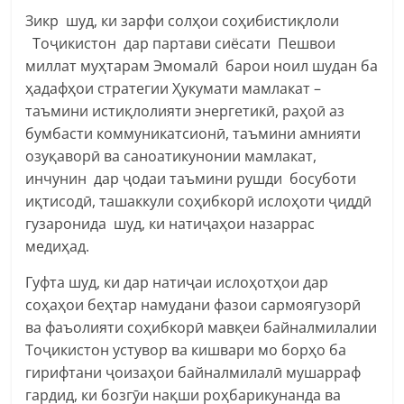
Зикр шуд, ки зарфи солҳои соҳибистиқлоли
Тоҷикистон дар партави сиёсати Пешвои
миллат муҳтарам Эмомалӣ барои ноил шудан ба
ҳадафҳои стратегии Ҳукумати мамлакат –
таъмини истиқлолияти энергетикӣ, раҳоӣ аз
бумбасти коммуникатсионӣ, таъмини амнияти
озуқаворӣ ва саноатикунонии мамлакат,
инчунин дар ҷодаи таъмини рушди босуботи
иқтисодӣ, ташаккули соҳибкорӣ ислоҳоти ҷиддӣ
гузаронида шуд, ки натиҷаҳои назаррас
медиҳад.
Гуфта шуд, ки дар натиҷаи ислоҳотҳои дар
соҳаҳои беҳтар намудани фазои сармоягузорӣ
ва фаъолияти соҳибкорӣ мавқеи байналмилалии
Тоҷикистон устувор ва кишвари мо борҳо ба
гирифтани ҷоизаҳои байналмилалӣ мушарраф
гардид, ки бозгӯи нақши роҳбарикунанда ва