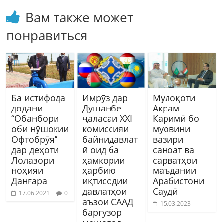
Вам также может
понравиться
Ба истифода
Имрӯз дар
Мулоқоти
додани
Душанбе
Акрам
“Обанбори
ҷаласаи XXI
Каримӣ бо
оби нӯшокии
комиссияи
муовини
Офтобрӯя”
байнидавлат
вазири
дар деҳоти
ӣ оид ба
саноат ва
Лолазори
ҳамкории
сарватҳои
ноҳияи
ҳарбию
маъдании
Данғара
иқтисодии
Арабистони
давлатҳои
Саудӣ
17.06.2021
0
аъзои СААД
15.03.2023
баргузор