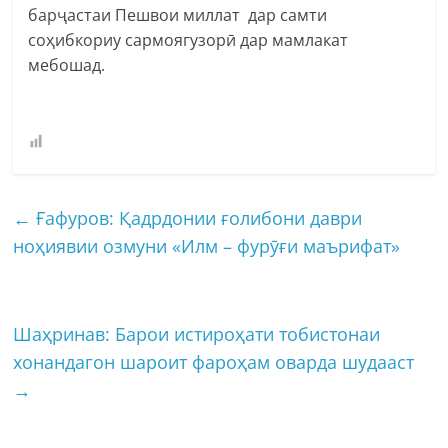
барҷастаи Пешвои миллат дар самти
соҳибкориу сармоягузорӣ дар мамлакат
мебошад.
←
Ғафуров: Қадрдонии ғолибони даври
ноҳиявии озмуни «Илм – фурӯғи маърифат»
Шаҳринав: Барои истироҳати тобистонаи
хонандагон шароит фароҳам оварда шудааст
→