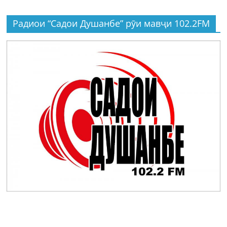
Радиои “Садои Душанбе” рӯи мавҷи 102.2FM