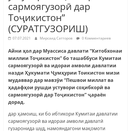
сармоягузорӣ дар
Тоҷикистон”
(СУРАТГУЗОРИШ)
07.07.2021
Мирсаид Сатторов
0 Комментариев
Айни ҳол дар Муассиса давлати “Китобхонаи
миллии Тоҷикистон” бо ташаббуси Кумитаи
сармоягузорӣ ва идораи амволи давлатии
назди Ҳукумати Ҷумҳурии Тоикистон мизи
мудаввар дар мавзӯи “Пешвои миллат ва
ҳадафҳои рушди устувори соҳибкорӣ ва
сармоягузорӣ дар Тоҷикистон” ҷараён
дорад.
дар ҳамоиш, ки бо ибтикори Кумитаи давлатии
сармоягузорӣ ва идораи амволи давлатӣ
гузаронида шуд, намояндагони мақомоти