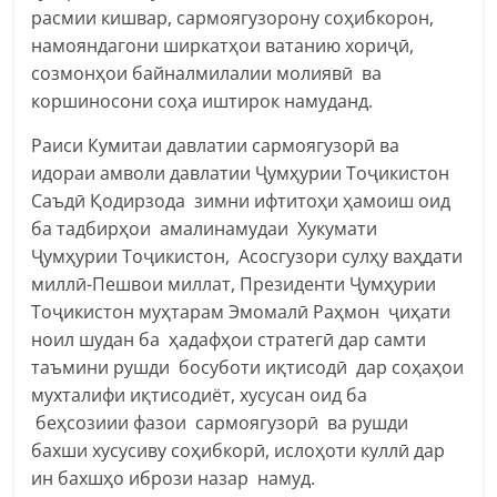
расмии кишвар, сармоягузорону соҳибкорон,
намояндагони ширкатҳои ватанию хориҷӣ,
созмонҳои байналмилалии молиявӣ ва
коршиносони соҳа иштирок намуданд.
Раиси Кумитаи давлатии сармоягузорӣ ва
идораи амволи давлатии Ҷумҳурии Тоҷикистон
Саъдӣ Қодирзода зимни ифтитоҳи ҳамоиш оид
ба тадбирҳои амалинамудаи Хукумати
Ҷумҳурии Тоҷикистон, Асосгузори сулҳу ваҳдати
миллӣ-Пешвои миллат, Президенти Ҷумҳурии
Тоҷикистон муҳтарам Эмомалӣ Раҳмон ҷиҳати
ноил шудан ба ҳадафҳои стратегӣ дар самти
таъмини рушди босуботи иқтисодӣ дар соҳаҳои
мухталифи иқтисодиёт, хусусан оид ба
беҳсозиии фазои сармоягузорӣ ва рушди
бахши хусусиву соҳибкорӣ, ислоҳоти куллӣ дар
ин бахшҳо ибрози назар намуд.