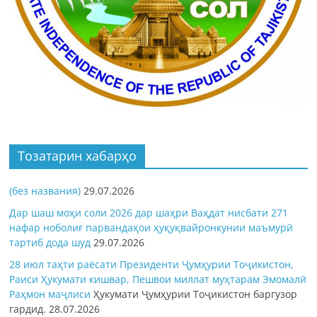
Тозатарин хабарҳо
(без названия)
29.07.2026
Дар шаш моҳи соли 2026 дар шаҳри Ваҳдат нисбати 271
нафар ноболиғ парвандаҳои ҳуқуқвайронкунии маъмурӣ
тартиб дода шуд
29.07.2026
28 июл таҳти раёсати Президенти Ҷумҳурии Тоҷикистон,
Раиси Ҳукумати кишвар, Пешвои миллат муҳтарам Эмомалӣ
Раҳмон
маҷлиси
Ҳукумати Ҷумҳурии Тоҷикистон баргузор
гардид.
28.07.2026