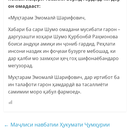
он омадааст:
«Муҳтарам Эмомалӣ Шарифович,
Хабари ба сари Шумо омадани мусибати гарон –
даргузашти хоҳари Шумо Қурбонбӣ Раҳмонова
боиси андуҳи амиқи ин ҷониб гардид. Реҳлати
инсони наздик ин фоҷеаи бузурге мебошад, ки
дар қалби мо захмҳои ҳеҷ гоҳ шифонаёбандаро
мегузорад.
Муҳтарам Эмомалӣ Шарифович, дар иртибот ба
ин талафоти гарон ҳамдардӣ ва тасаллиёти
самимии моро қабул фармоед».
←
Маҷлиси навбатии Ҳукумати Ҷумҳурии