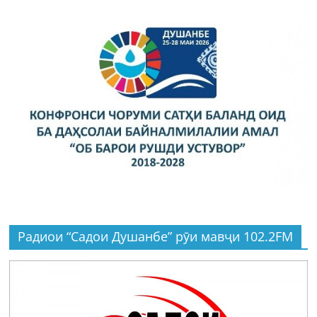
Радиои “Садои Душанбе” рӯи мавҷи 102.2FM