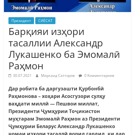
Президент
СИЁСАТ
Барқияи изҳори
тасаллии Александр
Лукашенко ба Эмомалӣ
Раҳмон
30.07.2021
Мирсаид Сатторов
0 Комментариев
Дар робита ба даргузашти Қурбонбӣ
Раҳмонова – хоҳари Асосгузори сулҳу
ваҳдати миллӣ — Пешвои миллат,
Президенти Ҷумҳурии Тоҷикистон
муҳтарам Эмомалӣ Раҳмон аз Президенти
Ҷумҳурии Беларус Александр Лукашенко
номаи изҳори тасаллӣ ворид гардид, ки дар