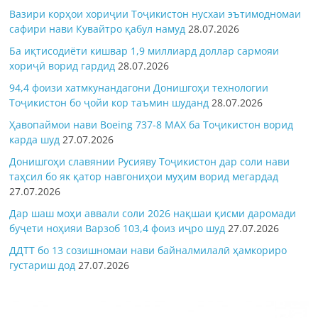
Вазири корҳои хориҷии Тоҷикистон нусхаи эътимодномаи
сафири нави Кувайтро қабул намуд
28.07.2026
Ба иқтисодиёти кишвар 1,9 миллиард доллар сармояи
хориҷӣ ворид гардид
28.07.2026
94,4 фоизи хатмкунандагони Донишгоҳи технологии
Тоҷикистон бо ҷойи кор таъмин шуданд
28.07.2026
Ҳавопаймои нави Boeing 737-8 MAX ба Тоҷикистон ворид
карда шуд
27.07.2026
Донишгоҳи славянии Русияву Тоҷикистон дар соли нави
таҳсил бо як қатор навгониҳои муҳим ворид мегардад
27.07.2026
Дар шаш моҳи аввали соли 2026 нақшаи қисми даромади
буҷети ноҳияи Варзоб 103,4 фоиз иҷро шуд
27.07.2026
ДДТТ бо 13 созишномаи нави байналмилалӣ ҳамкориро
густариш дод
27.07.2026