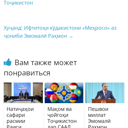
Тоҷикистон
Хуҷанд: Ифтитоҳи кӯдакистони «Меҳросо» аз
ҷониби Эмомалӣ Раҳмон
→
Вам также может
понравиться
Натиҷаҳои
Мақом ва
Пешвои
сафари
ҷойгоҳи
миллат
расмии
Тоҷикистон
Эмомалӣ
Раиси
дар СААД
Раҳмон