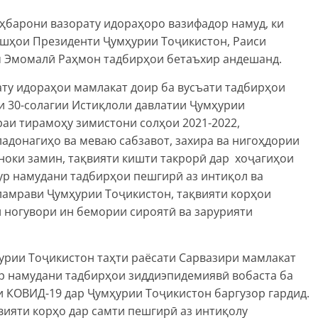
ҳбарони вазорату идораҳоро вазифадор намуд, ки
ишҳои Президенти Ҷумҳурии Тоҷикистон, Раиси
м Эмомалӣ Раҳмон тадбирҳои бетаъхир андешанд.
ту идораҳои мамлакат доир ба вусъати тадбирҳои
 30-солагии Истиқлоли давлатии Ҷумҳурии
аи тирамоҳу зимистони солҳои 2021-2022,
ладонагиҳо ва меваю сабзавот, захира ва нигоҳдории
ноки замин, тақвияти кишти такрорӣ дар хоҷагиҳои
ур намудани тадбирҳои пешгирӣ аз интиқол ва
амрави Ҷумҳурии Тоҷикистон, тақвияти корҳои
 ногувори ин бемории сироятӣ ва зарурияти
урии Тоҷикистон таҳти раёсати Сарвазири мамлакат
ӯр намудани тадбирҳои зиддиэпидемиявӣ вобаста ба
 КОВИД-19 дар Ҷумҳурии Тоҷикистон баргузор гардид.
вияти корҳо дар самти пешгирӣ аз интиқолу