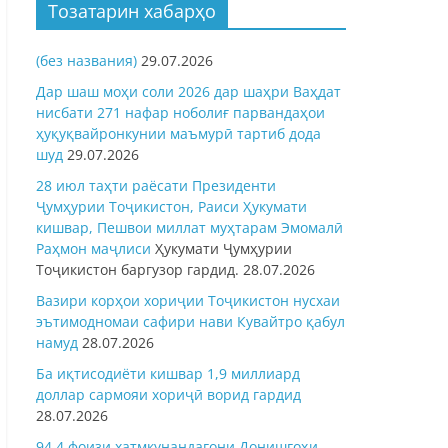
Тозатарин хабарҳо
(без названия)
29.07.2026
Дар шаш моҳи соли 2026 дар шаҳри Ваҳдат
нисбати 271 нафар ноболиғ парвандаҳои
ҳуқуқвайронкунии маъмурӣ тартиб дода
шуд
29.07.2026
28 июл таҳти раёсати Президенти
Ҷумҳурии Тоҷикистон, Раиси Ҳукумати
кишвар, Пешвои миллат муҳтарам Эмомалӣ
Раҳмон
маҷлиси
Ҳукумати Ҷумҳурии
Тоҷикистон баргузор гардид.
28.07.2026
Вазири корҳои хориҷии Тоҷикистон нусхаи
эътимодномаи сафири нави Кувайтро қабул
намуд
28.07.2026
Ба иқтисодиёти кишвар 1,9 миллиард
доллар сармояи хориҷӣ ворид гардид
28.07.2026
94,4 фоизи хатмкунандагони Донишгоҳи