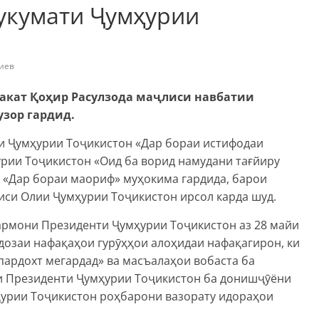
укумати Ҷумҳурии
иев
акат Қоҳир Расулзода маҷлиси навбатии
зор гардид.
и Ҷумҳурии Тоҷикистон «Дар бораи истифодаи
урии Тоҷикистон «Оид ба ворид намудани тағйиру
 «Дар бораи маориф» муҳокима гардида, барои
си Олии Ҷумҳурии Тоҷикистон ирсол карда шуд.
рмони Президенти Ҷумҳурии Тоҷикистон аз 28 майи
дозаи нафақаҳои гурӯҳҳои алоҳидаи нафақагирон, ки
пардохт мегардад» ва масъалаҳои вобаста ба
 Президенти Ҷумҳурии Тоҷикистон ба донишҷӯёни
ҳурии Тоҷикистон роҳбарони вазорату идораҳои