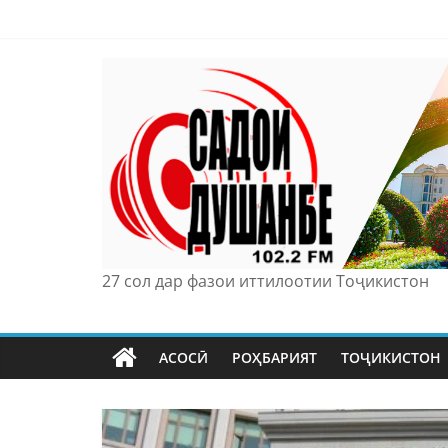
Skip
to
content
27 сол дар фазои иттилоотии Тоҷикистон
АСОСӢ
РОҲБАРИЯТ
ТОҶИКИСТОН