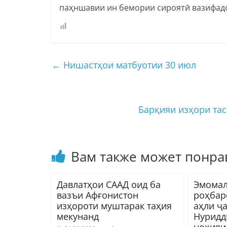
паҳншавии ин бемории сироятӣ вазифадо
←
Нишастҳои матбуотии 30 июл
Барқияи изҳори та
Вам также может понра
Давлатҳои СААД оид ба
Эмомал
вазъи Афғонистон
роҳбар
изҳороти муштарак таҳия
аҳли ҷ
мекунанд
Нуридд
ноҳияи