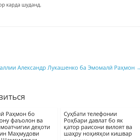
р карда шуданд.
саллии Александр Лукашенко ба Эмомалӣ Раҳмон
виться
ӣ Раҳмон бо
Суҳбати телефонии
ону фаъолон ва
Роҳбари давлат бо як
амоатчигии деҳоти
қатор раисони вилоят ва
ин Маҳмудови
шаҳру ноҳияҳои кишвар
 Шамсиддини