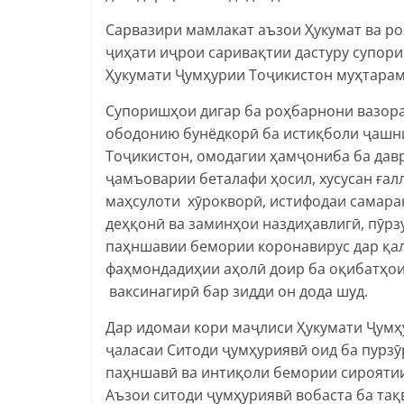
Сарвазири мамлакат аъзои Ҳукумат ва ро
ҷиҳати иҷрои саривақтии дастуру супор
Ҳукумати Ҷумҳурии Тоҷикистон муҳтара
Супоришҳои дигар ба роҳбарнони вазора
ободонию бунёдкорӣ ба истиқболи ҷашни
Тоҷикистон, омодагии ҳамҷониба ба давр
ҷамъоварии беталафи ҳосил, хусусан ғал
маҳсулоти хӯрокворӣ, истифодаи самара
деҳқонӣ ва заминҳои наздиҳавлигӣ, пӯрз
паҳншавии бемории коронавирус дар қал
фаҳмондадиҳии аҳолӣ доир ба оқибатҳои
ваксинагирӣ бар зидди он дода шуд.
Дар идомаи кори маҷлиси Ҳукумати Ҷумҳ
ҷаласаи Ситоди ҷумҳуриявӣ оид ба пурз
паҳншавӣ ва интиқоли бемории сироятии
Аъзои ситоди ҷумҳуриявӣ вобаста ба тақ