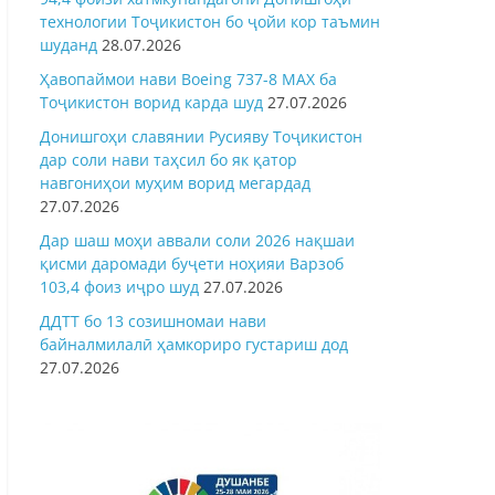
технологии Тоҷикистон бо ҷойи кор таъмин
шуданд
28.07.2026
Ҳавопаймои нави Boeing 737-8 MAX ба
Тоҷикистон ворид карда шуд
27.07.2026
Донишгоҳи славянии Русияву Тоҷикистон
дар соли нави таҳсил бо як қатор
навгониҳои муҳим ворид мегардад
27.07.2026
Дар шаш моҳи аввали соли 2026 нақшаи
қисми даромади буҷети ноҳияи Варзоб
103,4 фоиз иҷро шуд
27.07.2026
ДДТТ бо 13 созишномаи нави
байналмилалӣ ҳамкориро густариш дод
27.07.2026