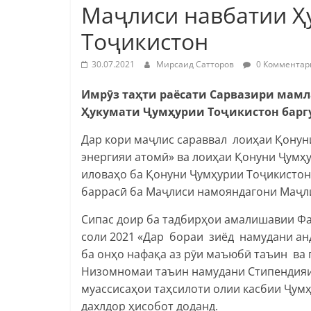
Маҷлиси навбатии Ҳ
Тоҷикистон
30.07.2021
Мирсаид Сатторов
0 Комментар
Имрӯз таҳти раёсати Сарвазири мамл
Ҳукумати Ҷумҳурии Тоҷикистон баргу
Дар кори маҷлис сараввал лоиҳаи Қонун
энергияи атомӣ» ва лоиҳаи Қонуни Ҷумҳ
иловаҳо ба Қонуни Ҷумҳурии Тоҷикистон
баррасӣ ба Маҷлиси намояндагони Маҷли
Сипас доир ба тадбирҳои амалишавии Фа
соли 2021 «Дар бораи зиёд намудани ан
ба онҳо нафақа аз рӯи маъюбӣ таъин ва 
Низомномаи таъин намудани Стипендияи
муассисаҳои таҳсилоти олии касбии Ҷум
дахлдор ҳисобот доданд.