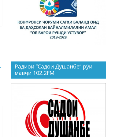
→
Радиои “Садои Душанбе” рӯи
мавҷи 102.2FM