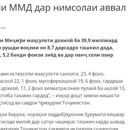
ши ММД дар нимсолаи аввал
иев
и Маҷмӯи маҳсулоти дохилӣ ба 39,9 миллиард
и рушди воқеии он 8,7 дарсадро ташкил дода,
 5,2 банди фоизи зиёд ва дар панҷ соли охир
ми истеҳсоли маҳсулоти саноати, 23, 4 фоиз,
асосӣ 22, 1 фоиз, мусофиркашонӣ 19, 6 фоиз, гардиши
 дохилӣ, 17, 2 фоиз хизматрасонии пулакӣ ба аҳолӣ 13,
маротиба таъмин гардид”, – изҳор дошт зимни нишасти
қтисод ва савдои Ҷумҳурии Тоҷикистон.
лҳои беруна, чораҳои зиддибӯҳронии Ҳукумати кишвар
тисоди миллӣ дар сатҳи чашмрас таъмин карда шавад.
Ҷумҳурии Тоҷикистон тақвияти иқтидори содиротии