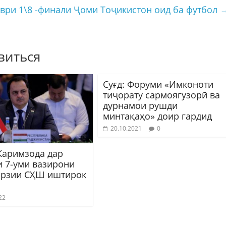
ври 1\8 -финали Ҷоми Тоҷикистон оид ба футбол
виться
Суғд: Форуми «Имконоти
тиҷорату сармоягузорӣ ва
дурнамои рушди
минтақаҳо» доир гардид
20.10.2021
0
Каримзода дар
и 7-уми вазирони
рзии СҲШ иштирок
22