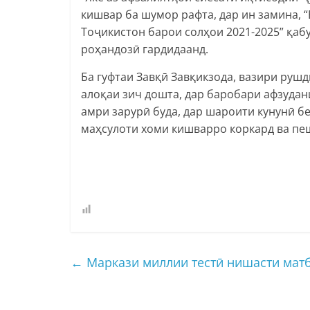
кишвар ба шумор рафта, дар ин замина,
Тоҷикистон барои солҳои 2021-2025” қабу
роҳандозӣ гардидаанд.
Ба гуфтаи Завқӣ Завқикзода, вазири рушд
алоқаи зич дошта, дар баробари афзудан
амри зарурӣ буда, дар шароити кунунӣ 
маҳсулоти хоми кишварро коркард ва пе
←
Маркази миллии тестӣ нишасти мат