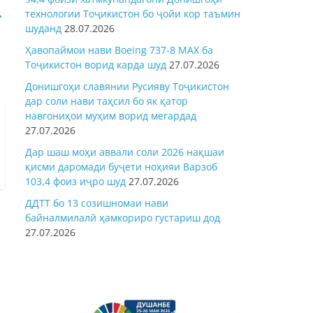
→
технологии Тоҷикистон бо ҷойи кор таъмин
шуданд
28.07.2026
Ҳавопаймои нави Boeing 737-8 MAX ба
Тоҷикистон ворид карда шуд
27.07.2026
Донишгоҳи славянии Русияву Тоҷикистон
дар соли нави таҳсил бо як қатор
навгониҳои муҳим ворид мегардад
27.07.2026
Дар шаш моҳи аввали соли 2026 нақшаи
қисми даромади буҷети ноҳияи Варзоб
103,4 фоиз иҷро шуд
27.07.2026
ДДТТ бо 13 созишномаи нави
байналмилалӣ ҳамкориро густариш дод
27.07.2026