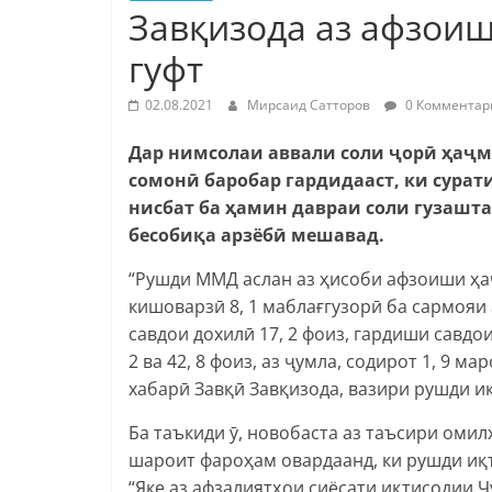
Завқизода аз афзои
гуфт
02.08.2021
Мирсаид Сатторов
0 Комментар
Дар нимсолаи аввали соли ҷорӣ ҳаҷм
сомонӣ баробар гардидааст, ки сурат
нисбат ба ҳамин давраи соли гузашта,
бесобиқа арзёбӣ мешавад.
“Рушди ММД аслан аз ҳисоби афзоиши ҳаҷ
кишоварзӣ 8, 1 маблағгузорӣ ба сармояи 
савдои дохилӣ 17, 2 фоиз, гардиши савдои
2 ва 42, 8 фоиз, аз ҷумла, содирот 1, 9 
хабарӣ Завқӣ Завқизода, вазири рушди и
Ба таъкиди ӯ, новобаста аз таъсири оми
шароит фароҳам овардаанд, ки рушди иқ
“Яке аз афзалиятҳои сиёсати иқтисодии 