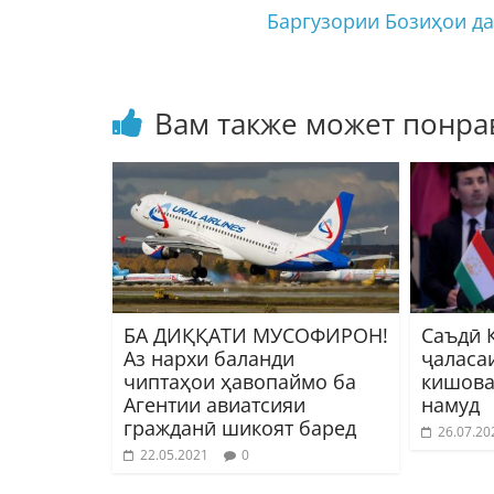
Баргузории Бозиҳои да
Вам также может понра
БА ДИҚҚАТИ МУСОФИРОН!
Саъдӣ 
Аз нархи баланди
ҷаласа
чиптаҳои ҳавопаймо ба
кишова
Агентии авиатсияи
намуд
гражданӣ шикоят баред
26.07.20
22.05.2021
0