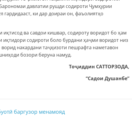
 “Барономаи давлатии рушди содироти Ҷумҳурии
л гардидааст, ки дар доираи он, фаъолиятҳо
и иқтисод ва савдои кишвар, содироту воридот бо ҳам
и иқтидори содироти боло бурдани ҳаҷми воридот низ
бе ворид накардани таҷҳизоти пешрафта наметавон
шниҳоди бозори беруна намуд.
Т
оҷиддин
САТТОР
ЗОДА,
“Садои Душанбе”
буотӣ баргузор менамояд