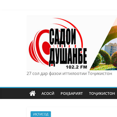
Skip
to
content
27 сол дар фазои иттилоотии Тоҷикистон
АСОСӢ
РОҲБАРИЯТ
ТОҶИКИСТОН
ИҚТИСОД