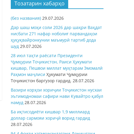
Тозатарин хабарҳо
(без названия)
29.07.2026
Дар шаш моҳи соли 2026 дар шаҳри Ваҳдат
нисбати 271 нафар ноболиғ парвандаҳои
ҳуқуқвайронкунии маъмурӣ тартиб дода
шуд
29.07.2026
28 июл таҳти раёсати Президенти
Ҷумҳурии Тоҷикистон, Раиси Ҳукумати
кишвар, Пешвои миллат муҳтарам Эмомалӣ
Раҳмон
маҷлиси
Ҳукумати Ҷумҳурии
Тоҷикистон баргузор гардид.
28.07.2026
Вазири корҳои хориҷии Тоҷикистон нусхаи
эътимодномаи сафири нави Кувайтро қабул
намуд
28.07.2026
Ба иқтисодиёти кишвар 1,9 миллиард
доллар сармояи хориҷӣ ворид гардид
28.07.2026
94,4 фоизи хатмкунандагони Донишгоҳи