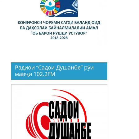
Радиои “Садои Душанбе” рӯи
мавҷи 102.2FM